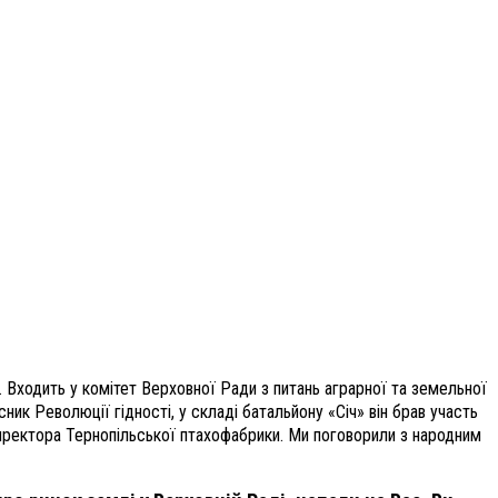
». Входить у комітет Верховної Ради з питань аграрної та земельної
ник Революції гідності, у складі батальйону «Січ» він брав участь
директора Тернопільської птахофабрики. Ми поговорили з народним