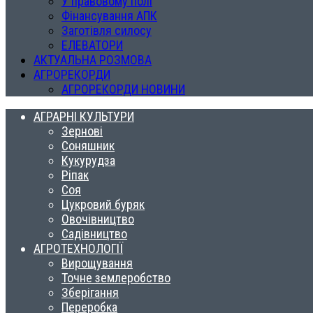
У правовому полі
Фінансування АПК
Заготівля силосу
ЕЛЕВАТОРИ
АКТУАЛЬНА РОЗМОВА
АГРОРЕКОРДИ
АГРОРЕКОРДИ НОВИНИ
АГРАРНІ КУЛЬТУРИ
Зернові
Соняшник
Кукурудза
Ріпак
Соя
Цукровий буряк
Овочівництво
Садівництво
АГРОТЕХНОЛОГІЇ
Вирощування
Точне землеробство
Зберігання
Переробка