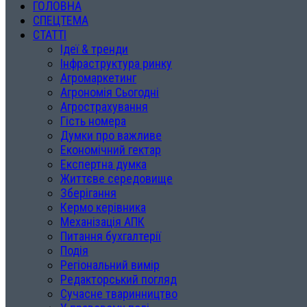
ГОЛОВНА
СПЕЦТЕМА
СТАТТІ
Ідеї & тренди
Інфраструктура ринку
Агромаркетинг
Агрономія Сьогодні
Агрострахування
Гість номера
Думки про важливе
Економічний гектар
Експертна думка
Життєве середовище
Зберігання
Кермо керівника
Механізація АПК
Питання бухгалтерії
Подія
Регіональний вимір
Редакторський погляд
Сучасне тваринництво