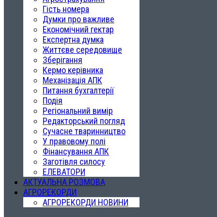
Гість номера
Думки про важливе
Економічний гектар
Експертна думка
Життєве середовище
Зберігання
Кермо керівника
Механізація АПК
Питання бухгалтерії
Подія
Регіональний вимір
Редакторський погляд
Сучасне тваринництво
У правовому полі
Фінансування АПК
Заготівля силосу
ЕЛЕВАТОРИ
АКТУАЛЬНА РОЗМОВА
АГРОРЕКОРДИ
АГРОРЕКОРДИ НОВИНИ