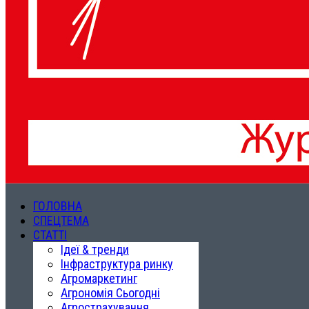
ГОЛОВНА
СПЕЦТЕМА
СТАТТІ
Ідеї & тренди
Інфраструктура ринку
Агромаркетинг
Агрономія Сьогодні
Агрострахування