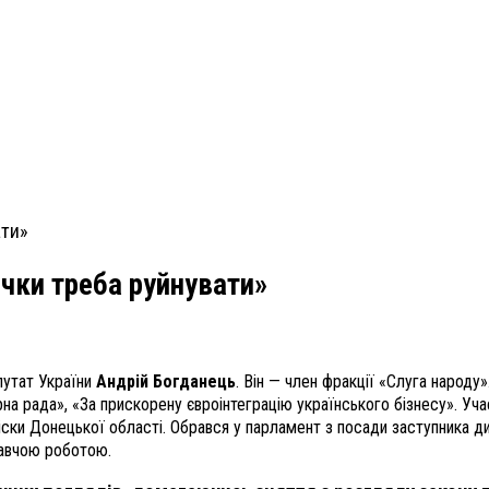
ички треба руйнувати»
путат України
Андрій Богданець
. Він — член фракції «Слуга народу
на рада», «За прискорену євроінтеграцію українського бізнесу». Учас
іски Донецької області. Обрався у парламент з посади заступника 
давчою роботою.