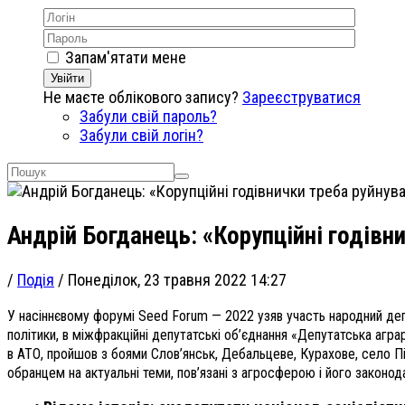
Запам'ятати мене
Увійти
Не маєте облікового запису?
Зареєструватися
Забули свій пароль?
Забули свій логін?
Андрій Богданець: «Корупційні годівн
/
Подія
/
Понеділок, 23 травня 2022 14:27
У насіннєвому форумі Seed Forum — 2022 узяв участь народний де
політики, в міжфракційні депутатські об’єднання «Депутатська аграр
в АТО, пройшов з боями Слов’янськ, Дебальцеве, Курахове, село П
обранцем на актуальні теми, пов’язані з агросферою і його законо