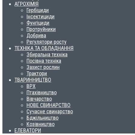
АГРОХІМІЯ
Гербіциди
Інсектициди
Фунгіциди
Протруйники
Добрива
Регулятори росту
ТЕХНІКА ТА ОБЛАДНАННЯ
Збиральна техніка
Посівна техніка
Захист рослин
Трактори
ТВАРИННИЦТВО
ВРХ
Птахівництво
Вівчарство
НОВЕ СВИНАРСТВО
Сучасне свинарство
Бджільництво
Козівництво
ЕЛЕВАТОРИ