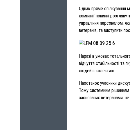
Однак пряме спілкування м
компанії повинні розглянут
управління персоналом, як
ветеранів, та виступити п
Наразі в умовах тотального
відчуття стабільності та 
людей в колективі.
Наостанок учасники дискусі
Тому системним рішенням є
заснованих ветеранами, не