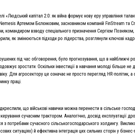
лі «Людський капітал 2.0: як війна формує нову еру управління тал
Nemesis Артемом Бєлєнковим, засновником компаній FinStream та Cr
їни, командиром взводу спеціального призначення Сергієм Позняком
или, як змінюються підходи ро лідерства, розглянули ключові кадров
рушених під час обговорення, було прогнозування, що в найближчі ро
родовжує зростати. Оскільки інвестиції в навчання молоді більше не
іку. Для агросектору це означає не просто перегляд HR-політик, а 
инку праці.
ідкреслили, що військові навички можна перенести в сільське господ
ерування сучасним трактором. Аналогічно, досвід експлуатації дроні
ся з потребами сучасного сільськогосподарського холдингу. Викликом
есових ситуаціях) й ефективна інтеграція цих сильних сторін у бізнес