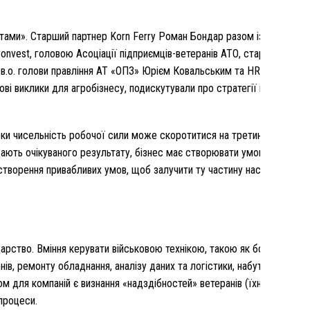
антами». Старший партнер Korn Ferry Роман Бондар разом із начальн
onvest, головою Асоціації підприємців-ветеранів АТО, старшим лей
, в.о. голови правління АТ «ОПЗ» Юрієм Ковальським та HRD напрям
і виклики для агробізнесу, подискутували про стратегії воєнної ада
ки чисельність робочої сили може скоротитися на третину, навіть п
 дають очікуваного результату, бізнес має створювати умови для зал
створення привабливих умов, щоб залучити ту частину населення, як
арство. Вміння керувати військовою технікою, такою як бойова маши
в, ремонту обладнання, аналізу даних та логістики, набутий у військ
 для компаній є визнання «надздібностей» ветеранів (їхньої дисцип
-процеси.