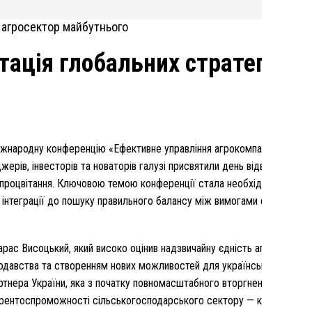
птація глобальних стратегій
Міжнародну конференцію «Ефективне управління агрокомпаніями» (LF
жерів, інвесторів та новаторів галузі присвятили день відвертим роз
 процвітання. Ключовою темою конференції стала необхідність пер
ї інтеграції до пошуку правильного балансу між вимогами світового р
рас Висоцький, який високо оцінив надзвичайну єдність аграрної спі
нодавства та створенням нових можливостей для українських виробни
артнера України, яка з початку повномасштабного вторгнення інвесту
нкурентоспроможності сільськогосподарського сектору — ключового р