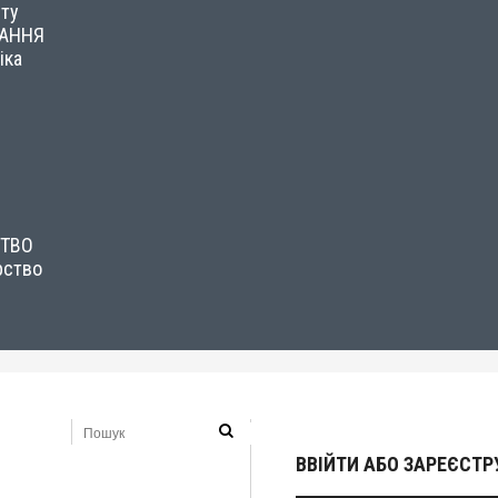
сту
НАННЯ
іка
СТВО
рство
ВВІЙТИ АБО ЗАРЕЄСТ