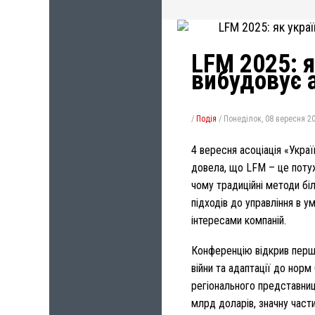
LFM 2025: я
вибудовує 
/
Подія
/
Понеділок, 08 вересня 20
4 вересня асоціація «Укра
довела, що LFM – це потуж
чому традиційні методи б
підходів до управління в у
інтересами компаній.
Конференцію відкрив перши
війни та адаптації до нор
регіонального представниц
млрд доларів, значну част