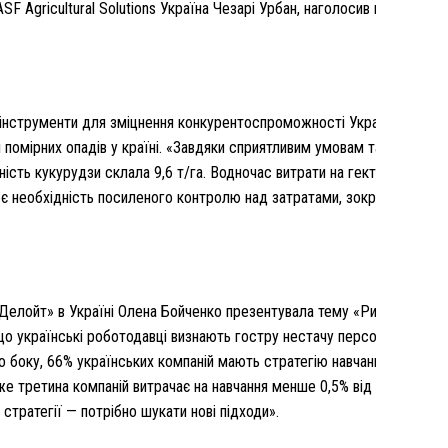
Agricultural Solutions Україна Чезарі Урбан, наголосив на гострій 
інструменти для зміцнення конкурентоспроможності України серед с
 помірних опадів у країні. «Завдяки сприятливим умовам та агротехн
ість кукурудзи склала 9,6 т/га. Водночас витрати на гектар залиш
є необхідність посиленого контролю над затратами, зокрема на доб
елойт» в Україні Олена Бойченко презентувала тему «Ринок праці в 
що українські роботодавці визнають гостру нестачу персоналу, але 
го боку, 66% українських компаній мають стратегію навчання та розв
йже третина компаній витрачає на навчання менше 0,5% від фонду вит
стратегії — потрібно шукати нові підходи».