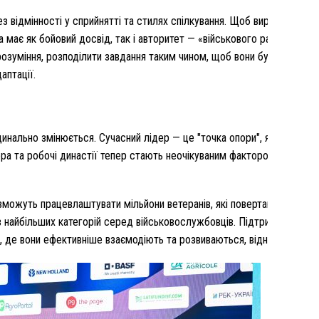
 відмінності у сприйнятті та стилях спілкування. Щоб вирішити цю 
 має як бойовий досвід, так і авторитет — «військового радника» або
озуміння, розподілити завдання таким чином, щоб вони були прийня
аптації.
рдинально змінюється. Сучасний лідер — це "точка опори", яка об'єдн
ера та робочі династії тепер стають неочікуваним фактором стійкост
е зможуть працевлаштувати мільйони ветеранів, які повертаються до ц
найбільших категорій серед військовослужбовців. Підтримка агрост
, де вони ефективніше взаємодіють та розвиваються, відновлюючи е