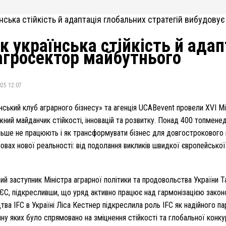
к українська стійкість й ада
агросектор майбутнього
25 12:07
їнський клуб аграрного бізнесу» та агенція UCABevent провели XVI 
ний майданчик стійкості, інновацій та розвитку. Понад 400 топменед
ільше не працюють і як трансформувати бізнес для довгострокового
мовах нової реальності: від подолання викликів швидкої європейсько
й заступник Міністра аграрної політики та продовольства України Та
м ЄС, підкресливши, що уряд активно працює над гармонізацією зако
тва IFC в Україні Ліса Кестнер підкреслила роль IFC як надійного п
ину яких було спрямовано на зміцнення стійкості та глобальної ко