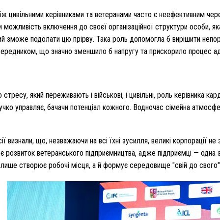
іж цивільними керівниками та ветеранами часто є неефективним через
и можливість включення до своєї організаційної структури особи, яка
ий зможе подолати цю прірву. Така роль допомогла б вирішити непор
осередником, що значно зменшило б напругу та прискорило процес ад
 стресу, який переживають і військові, і цивільні, роль керівника ка
гнучко управляє, бачачи потенціал кожного. Водночас сімейна атмосф
ї визнали, що, незважаючи на всі їхні зусилля, великі корпорації н
 розвиток ветеранського підприємництва, адже підприємці — одна з 
 лише створює робочі місця, а й формує середовище "свій до свого"