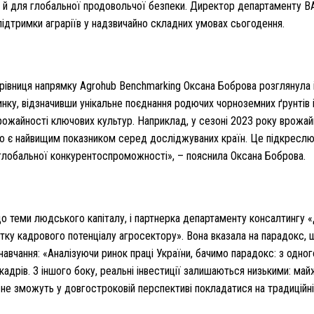
 й для глобальної продовольчої безпеки. Директор департаменту BASF 
підтримки аграріїв у надзвичайно складних умовах сьогодення.
івниця напрямку Agrohub Benchmarking Оксана Боброва розглянула 
нку, відзначивши унікальне поєднання родючих чорноземних ґрунтів і
ожайності ключових культур. Наприклад, у сезоні 2023 року врожайн
о є найвищим показником серед досліджуваних країн. Це підкреслю
глобальної конкурентоспроможності», – пояснила Оксана Боброва.
 теми людського капіталу, і партнерка департаменту консалтингу «Д
итку кадрового потенціалу агросектору». Вона вказала на парадокс, 
навчання: «Аналізуючи ринок праці України, бачимо парадокс: з одно
кадрів. З іншого боку, реальні інвестиції залишаються низькими: ма
не зможуть у довгостроковій перспективі покладатися на традиційні 