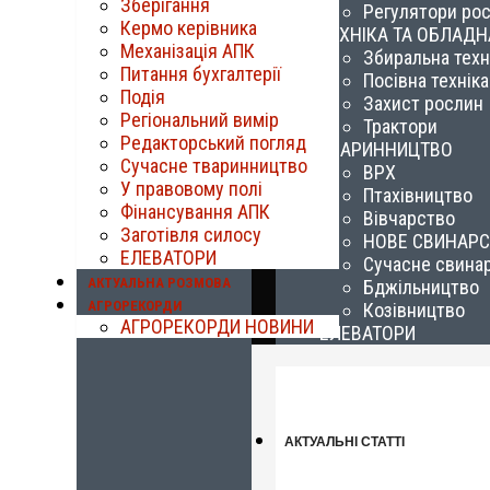
Зберігання
Регулятори ро
Кермо керівника
ТЕХНІКА ТА ОБЛАД
Механізація АПК
Збиральна техн
Питання бухгалтерії
Посівна техніка
Подія
Захист рослин
Регіональний вимір
Трактори
Редакторський погляд
ТВАРИННИЦТВО
Сучасне тваринництво
ВРХ
У правовому полі
Птахівництво
Фінансування АПК
Вівчарство
Заготівля силосу
НОВЕ СВИНАР
ЕЛЕВАТОРИ
Сучасне свина
АКТУАЛЬНА РОЗМОВА
Бджільництво
АГРОРЕКОРДИ
Козівництво
АГРОРЕКОРДИ НОВИНИ
ЕЛЕВАТОРИ
АКТУАЛЬНІ СТАТТІ