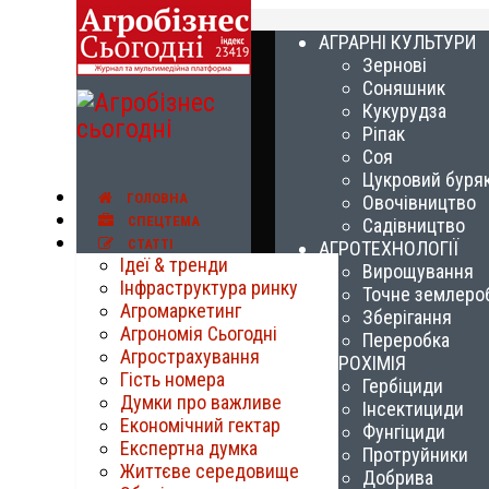
АГРАРНІ КУЛЬТУРИ
Зернові
Соняшник
Кукурудза
Ріпак
Соя
Цукровий буря
ГОЛОВНА
Овочівництво
СПЕЦТЕМА
Садівництво
СТАТТІ
АГРОТЕХНОЛОГІЇ
Ідеї & тренди
Вирощування
Інфраструктура ринку
Точне землеро
Агромаркетинг
Зберігання
Агрономія Сьогодні
Переробка
Агрострахування
АГРОХІМІЯ
Гість номера
Гербіциди
Думки про важливе
Інсектициди
Економічний гектар
Фунгіциди
Експертна думка
Протруйники
Життєве середовище
Добрива