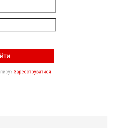
ІЙТИ
апису?
Зареєструватися