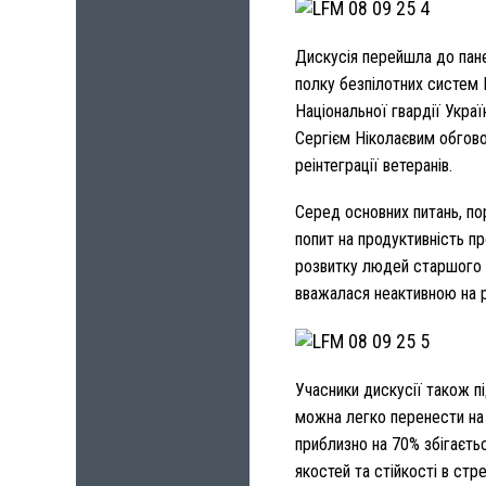
Дискусія перейшла до пане
полку безпілотних систем 
Національної гвардії Укра
Сергієм Ніколаєвим обговор
реінтеграції ветеранів.
Серед основних питань, по
попит на продуктивність п
розвитку людей старшого в
вважалася неактивною на р
Учасники дискусії також п
можна легко перенести на к
приблизно на 70% збігаєть
якостей та стійкості в стр