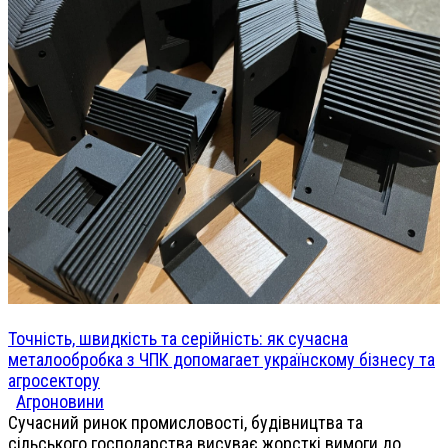
Точність, швидкість та серійність: як сучасна
металообробка з ЧПК допомагает українскому бізнесу та
агросектору
Агроновини
Сучасний ринок промисловості, будівництва та
сільського господарства висуває жорсткі вимоги до