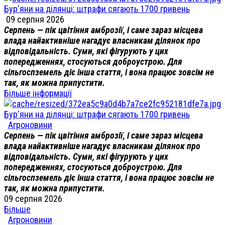
Бур'яни на ділянці: штрафи сягають 1700 гривень
09 серпня 2026
Серпень — пік цвітіння амброзії, і саме зараз місцева
влада найактивніше нагадує власникам ділянок про
відповідальність. Суми, які фігурують у цих
попередженнях, стосуються доброустрою. Для
сільгоспземель діє інша стаття, і вона працює зовсім не
так, як можна припустити.
Більше інформації
Бур'яни на ділянці: штрафи сягають 1700 гривень
Агроновини
Серпень — пік цвітіння амброзії, і саме зараз місцева
влада найактивніше нагадує власникам ділянок про
відповідальність. Суми, які фігурують у цих
попередженнях, стосуються доброустрою. Для
сільгоспземель діє інша стаття, і вона працює зовсім не
так, як можна припустити.
09 серпня 2026
Більше
Агроновини