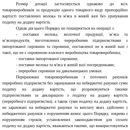
Розмір дотації застосовується однаково до всіх
товаровиробників за продукцію одного товарного виду пропорційно
вартості поставлених молока та м'яса в живій вазі без урахування
податку на додану вартість.
Однак дія цього Порядку не поширюється на операції з:
- поставки молока, молочної продукції, м’
яса та
м
’ясопродуктів, виготовлених переробними підприємствами з
імпортованої сировини та сировини, поставленої не в живій вазі і
такої, що не є сировиною власного виробництва товаровиробника;
- поставки імпортованої сировини;
- поставки молока та м'яса в живій вазі посередниками;
- переробки сировини на давальницьких умовах.
Перераховані товаровиробникам з поточних рахунків
переробних підприємств без зарахування на небюджетні рахунки суми
податку на додану вартість, що розраховуються такими
підприємствами за декларацією з податку на додану вартість
(переробного підприємства), а також суми податку на додану вартість,
не зараховані на небюджетні рахунки та виплату яких здійснено з
небюджетних рахунків з порушенням вимог цього Порядку, зокрема з
порушенням строків, установлених законодавством для сплати
податку на додану вартість, вважаються такими, що використовуються