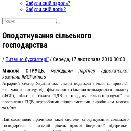
Забули свій пароль?
Забули свій логін?
Оподаткування сільського
господарства
/
Питання бухгалтерії
/
Середа, 17 листопада 2010 00:00
Микола СТРУЦЬ
,
молодший партнер адвокатської
компаніі IMGPartners
Аграрний сектор України має значні податкові пільги та привілеї,
включаючи вигоду від фіксованого сільськогосподарського податку
(ФСП), пільг зі сплати ПДВ з продажу сільгосппродукції та
повернення ПДВ переробними підприємствами виробникам молока
та м’яса.
Найголовнішою причиною такої системи оподаткування сільського
господарства є низький рівень прямої бюджетної підтримки.