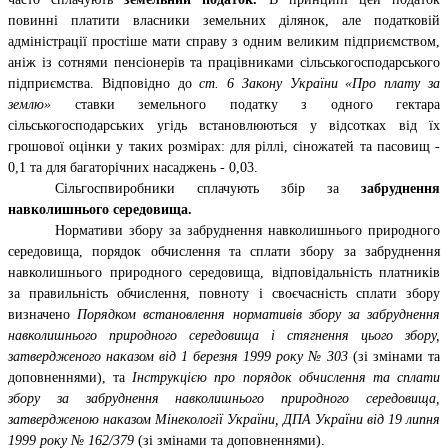
повинні платити власники земельних ділянок, але податковій
адміністрації простіше мати справу з одним великим підприємством,
аніж із сотнями пенсіонерів та працівниками сільськогосподарського
підприємства. Відповідно до
ст. 6 Закону України «Про плату за
землю»
ставки земельного податку з одного гектара
сільськогосподарських угідь встановлюються у відсотках від їх
грошової оцінки у таких розмірах: для ріллі, сіножатей та пасовищ -
0,1 та для багаторічних насаджень - 0,03.
Сільгоспвиробники сплачують збір за
забруднення
навколишнього середовища.
Нормативи збору за забруднення навколишнього природного
середовища, порядок обчислення та сплати збору за забруднення
навколишнього природного середовища, відповідальність платників
за правильність обчислення, повноту і своєчасність сплати збору
визначено
Порядком встановлення нормативів збору за забруднення
навколишнього природного середовища і стягнення цього збору,
затвердженого наказом від 1 березня 1999 року № 303
(зі змінами та
доповненнями), та
Інструкцією про порядок обчислення та сплати
збору за забруднення навколишнього природного середовища,
затвердженою наказом Мінекології України, ДПА України від 19 липня
1999 року № 162/379
(зі змінами та доповненнями).