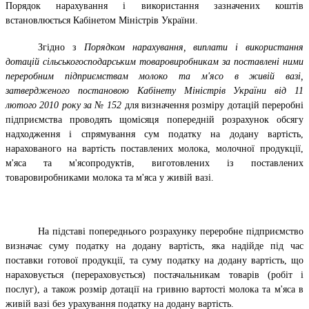
Порядок нарахування і використання зазначених коштів
встановлюється Кабінетом Міністрів України.
Згідно з
Порядком нарахування, виплати і використання
дотацій сільськогосподарським товаровиробникам за поставлені ними
переробним підприємствам молоко та м'ясо в живій вазі,
затвердженого постановою Кабінету Міністрів України від 11
лютого 2010 року за № 152
для визначення розміру дотацій переробні
підприємства проводять щомісяця попередній розрахунок обсягу
надходження і спрямування сум податку на додану вартість,
нарахованого на вартість поставлених молока, молочної продукції,
м'яса та м'ясопродуктів, виготовлених із поставлених
товаровиробниками молока та м'яса у живій вазі.
На підставі попереднього розрахунку переробне підприємство
визначає суму податку на додану вартість, яка надійде під час
поставки готової продукції, та суму податку на додану вартість, що
нараховується (перераховується) постачальникам товарів (робіт і
послуг), а також розмір дотації на гривню вартості молока та м'яса в
живій вазі без урахування податку на додану вартість.