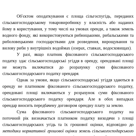
Об'єктом оподаткування є площа сільгоспугідь, переданих
сільськогосподарському товаровиробнику у власність або наданих
йому в користування, у тому числі на умовах оренди, а також земель
водного фонду, які використовуються рибницькими, рибальськими та
риболовецькими господарствами для розведення, вирощування та
вилову риби у внутрішніх водоймах (озерах, ставках, водосховищах).
У разі, якщо платник фіксованого сільськогосподарського
податку здає сільськогосподарські угіддя в оренду, орендовані площі
не можуть включатися до розрахунку суми фіксованого
сільськогосподарського податку орендаря.
Однак за умови, якщо сільськогосподарські угіддя здаються в
оренду не платником фіксованого сільськогосподарського податку,
орендовані площі включаються у розрахунок суми фіксованого
сільськогосподарського податку орендаря. Але в обох випадках
орендар вносить передбачену договором орендну плату за землю.
Сума фіксованого сільськогосподарського податку на
поточний рік визначається платником податку виходячи з площі
сільськогосподарських угідь та їх грошової оцінки, відповідно до
методики нормативної грошової оцінки земель сільськогосподарського