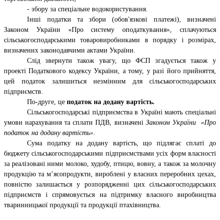
- збору за спеціальне водокористування.
Інші податки та збори (обов'язкові платежі), визначені
Законом України «Про систему оподаткування», сплачуються
сільськогосподарськими товаровиробниками в порядку і розмірах,
визначених законодавчими актами України.
Слід звернути також увагу, що ФСП згадується також у
проекті Податкового кодексу України, а тому, у разі його прийняття,
цей податок залишиться незмінним для сільськогосподарських
підприємств.
По-друге, це
п
одаток на додану вартість.
Сільськогосподарські підприємства в Україні мають спеціальні
умови нарахування та сплати ПДВ, визначені
Законом України «Про
податок на додану вартість»
.
Сума податку на додану вартість, що підлягає сплаті до
бюджету сільськогосподарськими підприємствами усіх форм власності
за реалізовані ними молоко, худобу, птицю, вовну, а також за молочну
продукцію та м’ясопродукти, вироблені у власних переробних цехах,
повністю залишається у розпорядженні цих сільськогосподарських
підприємств і спрямовується на підтримку власного виробництва
тваринницької продукції та продукції птахівництва.