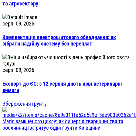
та агросектору
серп. 09, 2026
Комплектація електрощитового обладнання: як
зібрати надійну систему без переплат
серп. 09, 2026
Експорт до ЄС: з 12 серпня діють нові ветеринарні
вимоги
Збереження грунту
Магія замкненого циклу: як синергія тваринництва та
рослинництва рятує бідні ґрунти Київщини