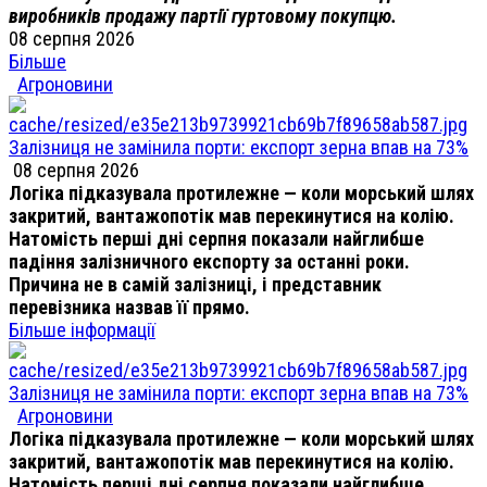
виробників продажу партії гуртовому покупцю.
08 серпня 2026
Більше
Агроновини
Залізниця не замінила порти: експорт зерна впав на 73%
08 серпня 2026
Логіка підказувала протилежне — коли морський шлях
закритий, вантажопотік мав перекинутися на колію.
Натомість перші дні серпня показали найглибше
падіння залізничного експорту за останні роки.
Причина не в самій залізниці, і представник
перевізника назвав її прямо.
Більше інформації
Залізниця не замінила порти: експорт зерна впав на 73%
Агроновини
Логіка підказувала протилежне — коли морський шлях
закритий, вантажопотік мав перекинутися на колію.
Натомість перші дні серпня показали найглибше