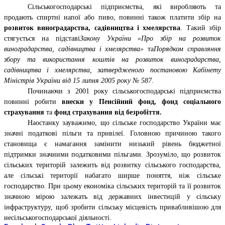
Сільськогосподарські підприємства, які виробляють та
продають спиртні напої або пиво, повинні також платити збір на
розвиток виноградарства, садівництва і хмелярства
. Такий збір
стягується на підставі
Закону України «Про збір на розвиток
виноградарства, садівництва і хмелярства»
та
П
орядком справляння
збору та використання коштів на розвиток виноградарства,
садівництва і хмелярства, затвердженого постановою Кабінету
Міністрів України від 15 липня 2005 року № 587
.
Починаючи з 2001 року сільськогосподарські підприємства
повинні робити
внески у Пенсійний фонд, фонд соціального
страхування
та
фонд страхування від безробіття.
Наостанку зауважимо, що сільське господарство України має
значні податкові пільги та привілеї. Головною причиною такого
становища є намагання замінити низький рівень бюджетної
підтримки значними податковими пільгами. Зрозуміло, що розвиток
сільських територій залежить від розвитку сільського господарства,
але сільські території набагато ширше поняття, ніж сільське
господарство. При цьому економіка сільських територій та її розвиток
значною мірою залежать від державних інвестицій у сільську
інфраструктуру, щоб зробити сільську місцевість привабливішою для
несільськогосподарської діяльності.