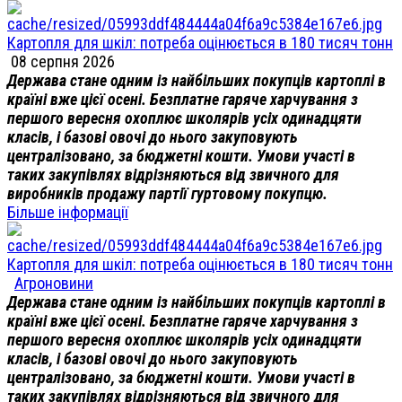
Картопля для шкіл: потреба оцінюється в 180 тисяч тонн
08 серпня 2026
Держава стане одним із найбільших покупців картоплі в
країні вже цієї осені. Безплатне гаряче харчування з
першого вересня охоплює школярів усіх одинадцяти
класів, і базові овочі до нього закуповують
централізовано, за бюджетні кошти. Умови участі в
таких закупівлях відрізняються від звичного для
виробників продажу партії гуртовому покупцю.
Більше інформації
Картопля для шкіл: потреба оцінюється в 180 тисяч тонн
Агроновини
Держава стане одним із найбільших покупців картоплі в
країні вже цієї осені. Безплатне гаряче харчування з
першого вересня охоплює школярів усіх одинадцяти
класів, і базові овочі до нього закуповують
централізовано, за бюджетні кошти. Умови участі в
таких закупівлях відрізняються від звичного для