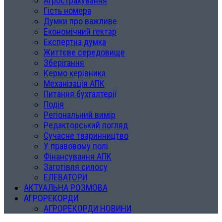
Агрострахування
Гість номера
Думки про важливе
Економічний гектар
Експертна думка
Життєве середовище
Зберігання
Кермо керівника
Механізація АПК
Питання бухгалтерії
Подія
Регіональний вимір
Редакторський погляд
Сучасне тваринництво
У правовому полі
Фінансування АПК
Заготівля силосу
ЕЛЕВАТОРИ
АКТУАЛЬНА РОЗМОВА
АГРОРЕКОРДИ
АГРОРЕКОРДИ НОВИНИ