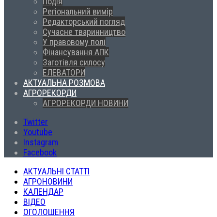
Подія
Регіональний вимір
Редакторський погляд
Сучасне тваринництво
У правовому полі
Фінансування АПК
Заготівля силосу
ЕЛЕВАТОРИ
АКТУАЛЬНА РОЗМОВА
АГРОРЕКОРДИ
АГРОРЕКОРДИ НОВИНИ
Twitter
Youtube
Instagram
Facebook
АКТУАЛЬНІ СТАТТІ
АГРОНОВИНИ
КАЛЕНДАР
ВІДЕО
ОГОЛОШЕННЯ