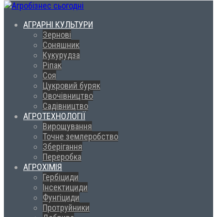
АГРАРНІ КУЛЬТУРИ
Зернові
Соняшник
Кукурудза
Ріпак
Соя
Цукровий буряк
Овочівництво
Садівництво
АГРОТЕХНОЛОГІЇ
Вирощування
Точне землеробство
Зберігання
Переробка
АГРОХІМІЯ
Гербіциди
Інсектициди
Фунгіциди
Протруйники