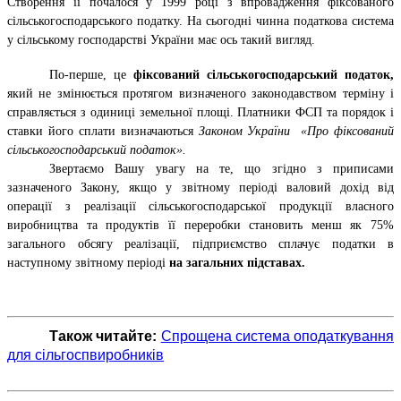
Створення її почалося у 1999 році з впровадження фіксованого
сільськогосподарського податку. На сьогодні чинна податкова система
у сільському господарстві України має ось такий вигляд.
По-перше, це
фіксований сільськогосподарський податок,
який не змінюється протягом визначеного законодавством терміну і
справляється з одиниці земельної площі. Платники ФСП та порядок і
ставки його сплати визначаються
Законом України «Про фіксований
сільськогосподарський податок».
Звертаємо Вашу увагу на те, що згідно з приписами
зазначеного Закону, якщо у звітному періоді валовий дохід від
операції з реалізації сільськогосподарської продукції власного
виробництва та продуктів її переробки становить менш як 75%
загального обсягу реалізації, підприємство сплачує податки в
наступному звітному періоді
на загальних підставах.
Також читайте:
Спрощена система оподаткування
для сільгоспвиробників