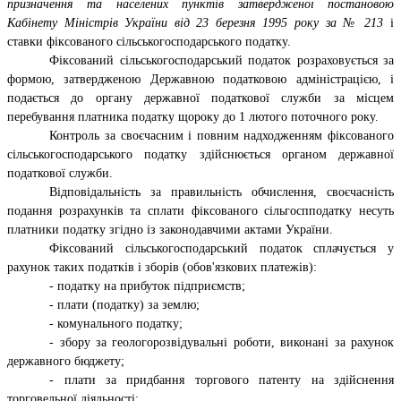
призначення та населених пунктів затвердженої постановою
Кабінету Міністрів України від 23 березня 1995 року за № 213
і
ставки фіксованого сільськогосподарського податку.
Фіксований сільськогосподарський податок розраховується за
формою, затвердженою Державною податковою адміністрацією, і
подається до органу державної податкової служби за місцем
перебування платника податку щороку до 1 лютого поточного року.
Контроль за своєчасним і повним надходженням фіксованого
сільськогосподарського податку здійснюється органом державної
податкової служби.
Відповідальність за правильність обчислення, своєчасність
подання розрахунків та сплати фіксованого сільгоспподатку несуть
платники податку згідно із законодавчими актами України.
Фіксований сільськогосподарський податок сплачується у
рахунок таких податків і зборів (обов'язкових платежів):
- податку на прибуток підприємств;
- плати (податку) за землю;
- комунального податку;
- збору за геологорозвідувальні роботи, виконані за рахунок
державного бюджету;
- плати за придбання торгового патенту на здійснення
торговельної діяльності;