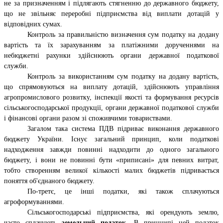
не за призначенням і підлягають стягненню до державного бюджету,
що не звільняє переробні підприємства від виплати дотацій у
відповідних сумах.
Контроль за правильністю визначення сум податку на додану
вартість та їх зарахуванням за платіжними дорученнями на
небюджетні рахунки здійснюють органи державної податкової
служби.
Контроль за використанням сум податку на додану вартість,
що спрямовуються на виплату дотацій, здійснюють управління
агропромислового розвитку, інспекції якості та формування ресурсів
сільськогосподарської продукції, органи державної податкової служби
і фінансові органи разом зі споживчими товариствами.
Загалом така система ПДВ підриває виконання державного
бюджету України. Існує загальний принцип, коли податкові
надходження завжди повинні надходити до одного загального
бюджету, і вони не повинні бути «приписані» для певних витрат,
тобто створенням великої кількості малих бюджетів підривається
поняття об'єднаного бюджету.
По-третє, це інші податки, які також сплачуються
агроформуваннями.
Сільськогосподарські підприємства, які орендують землю,
часто сплачують
земельний податок.
В принципі цей податок