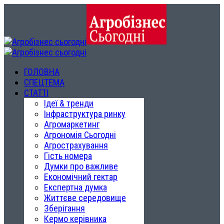
ГОЛОВНА
СПЕЦТЕМА
СТАТТІ
Ідеї & тренди
Інфраструктура ринку
Агромаркетинг
Агрономія Сьогодні
Агрострахування
Гість номера
Думки про важливе
Економічний гектар
Експертна думка
Життєве середовище
Зберігання
Кермо керівника