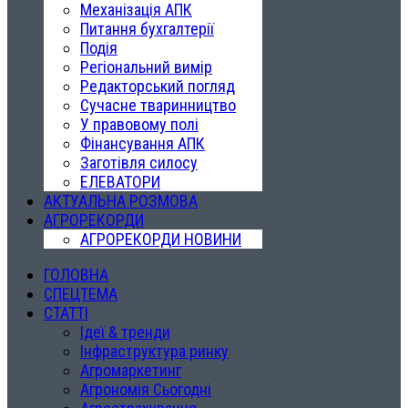
Механізація АПК
Питання бухгалтерії
Подія
Регіональний вимір
Редакторський погляд
Сучасне тваринництво
У правовому полі
Фінансування АПК
Заготівля силосу
ЕЛЕВАТОРИ
АКТУАЛЬНА РОЗМОВА
АГРОРЕКОРДИ
АГРОРЕКОРДИ НОВИНИ
ГОЛОВНА
СПЕЦТЕМА
СТАТТІ
Ідеї & тренди
Інфраструктура ринку
Агромаркетинг
Агрономія Сьогодні