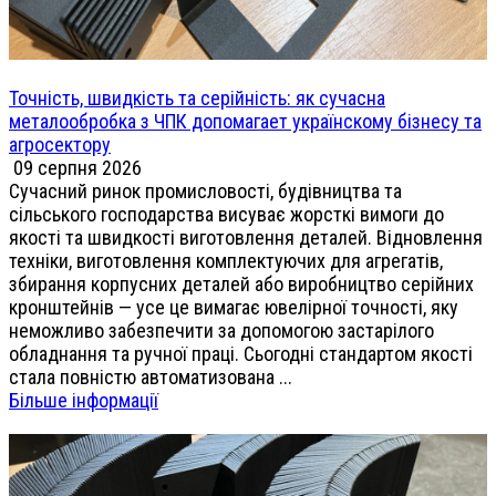
Точність, швидкість та серійність: як сучасна
металообробка з ЧПК допомагает українскому бізнесу та
агросектору
09 серпня 2026
Сучасний ринок промисловості, будівництва та
сільського господарства висуває жорсткі вимоги до
якості та швидкості виготовлення деталей. Відновлення
техніки, виготовлення комплектуючих для агрегатів,
збирання корпусних деталей або виробництво серійних
кронштейнів — усе це вимагає ювелірної точності, яку
неможливо забезпечити за допомогою застарілого
обладнання та ручної праці. Сьогодні стандартом якості
стала повністю автоматизована ...
Більше інформації