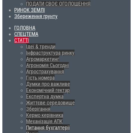
ПОДАТИ СВОЄ ОГОЛОШЕННЯ
РИНОК ЗЕМЛІ
Збереження грунту
ГОЛОВНА
СПЕЦТЕМА
СТАТТІ
Ідеї & тренди
Інфраструктура ринку
Агромаркетинг
Агрономія Сьогодні
Агрострахування
Гість номера
Думки про важливе
Економічний гектар
Експертна думка
Життєве середовище
Зберігання
Кермо керівника
Механізація АПК
Питання бухгалтерії