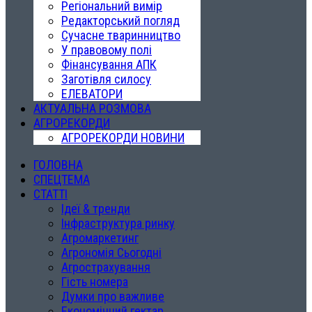
Регіональний вимір
Редакторський погляд
Сучасне тваринництво
У правовому полі
Фінансування АПК
Заготівля силосу
ЕЛЕВАТОРИ
АКТУАЛЬНА РОЗМОВА
АГРОРЕКОРДИ
АГРОРЕКОРДИ НОВИНИ
ГОЛОВНА
СПЕЦТЕМА
СТАТТІ
Ідеї & тренди
Інфраструктура ринку
Агромаркетинг
Агрономія Сьогодні
Агрострахування
Гість номера
Думки про важливе
Економічний гектар