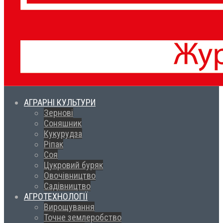
АГРАРНІ КУЛЬТУРИ
Зернові
Соняшник
Кукурудза
Ріпак
Соя
Цукровий буряк
Овочівництво
Садівництво
АГРОТЕХНОЛОГІЇ
Вирощування
Точне землеробство