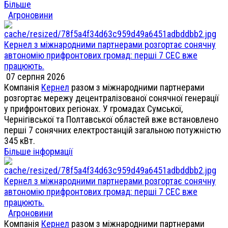
Більше
Агроновини
Кернел з міжнародними партнерами розгортає сонячну
автономію прифронтових громад: перші 7 СЕС вже
працюють.
07 серпня 2026
Компанія
Кернел
разом з міжнародними партнерами
розгортає мережу децентралізованої сонячної генерації
у прифронтових регіонах. У громадах Сумської,
Чернігівської та Полтавської областей вже встановлено
перші 7 сонячних електростанцій загальною потужністю
345 кВт.
Більше інформації
Кернел з міжнародними партнерами розгортає сонячну
автономію прифронтових громад: перші 7 СЕС вже
працюють.
Агроновини
Компанія
Кернел
разом з міжнародними партнерами