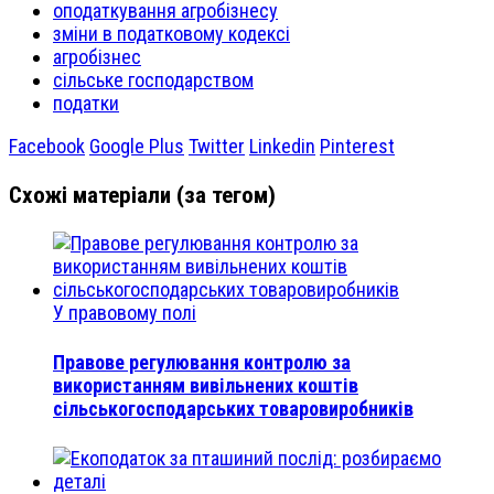
оподаткування агробізнесу
зміни в податковому кодексі
агробізнес
сільське господарством
податки
Facebook
Google Plus
Twitter
Linkedin
Pinterest
Схожі матеріали (за тегом)
У правовому полі
Правове регулювання контролю за
використанням вивільнених коштів
сільськогосподарських товаровиробників