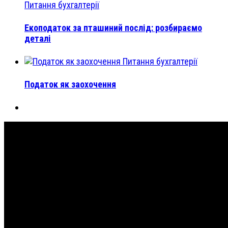
Питання бухгалтерії
Екоподаток за пташиний послід: розбираємо
деталі
Питання бухгалтерії
Податок як заохочення