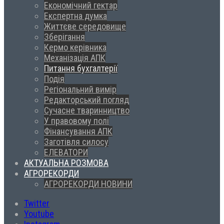
Економічний гектар
Експертна думка
Життєве середовище
Зберігання
Кермо керівника
Механізація АПК
Питання бухгалтерії
Подія
Регіональний вимір
Редакторський погляд
Сучасне тваринництво
У правовому полі
Фінансування АПК
Заготівля силосу
ЕЛЕВАТОРИ
АКТУАЛЬНА РОЗМОВА
АГРОРЕКОРДИ
АГРОРЕКОРДИ НОВИНИ
Twitter
Youtube