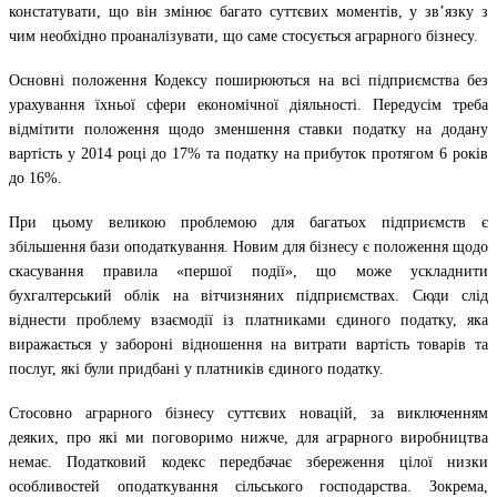
констатувати, що він змінює багато суттєвих моментів, у зв’язку з
чим необхідно проаналізувати, що саме стосується аграрного бізнесу.
Основні положення Кодексу поширюються на всі підприємства без
урахування їхньої сфери економічної діяльності. Передусім треба
відмітити положення щодо зменшення ставки податку на додану
вартість у 2014 році до 17% та податку на прибуток протягом 6 років
до 16%.
При цьому великою проблемою для багатьох підприємств є
збільшення бази оподаткування. Новим для бізнесу є положення щодо
скасування правила «першої події», що може ускладнити
бухгалтерський облік на вітчизняних підприємствах. Сюди слід
віднести проблему взаємодії із платниками єдиного податку, яка
виражається у забороні відношення на витрати вартість товарів та
послуг, які були придбані у платників єдиного податку.
Стосовно аграрного бізнесу суттєвих новацій, за виключенням
деяких, про які ми поговоримо нижче, для аграрного виробництва
немає. Податковий кодекс передбачає збереження цілої низки
особливостей оподаткування сільського господарства. Зокрема,