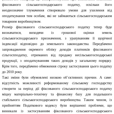
фіксованого сільськогосподарського податку, оскільки його
неоднозначне тлумачення створювало умови для ухилення від
оподаткування тим особам, які не займаються сільськогосподарським
товарним виробництвом.
Розмір фіксованого сільськогосподарського податку тепер буде
визначатися, виходячи із грошової оцінки земель
сільськогосподарського призначення, з урахуванням її щорічної
індексації відповідно до земельного законодавства. Передбачено
запровадження окремого обліку доходів платників фіксованого
сільгоспподатку, отриманих від продажу несільськогосподарської
продукції, з оподаткуванням таких доходів у загальному порядку.
Крім того, передбачено обмеження строку застосування цього податку
до 2010 року.
Такі зміни були обумовлені низкою об’єктивних причин. А саме:
відсутність можливості реформованому сільському господарству
створити за період дії фіксованого сільськогосподарського податку
міцну матеріально-технічну та фінансову базу для подальшого
стабільного сільськогосподарського виробництва. Таким чином, із
прийняттям Податкового кодексу були вирішенні проблеми, що
виникали із застосуванням фіксованого сільськогосподарського