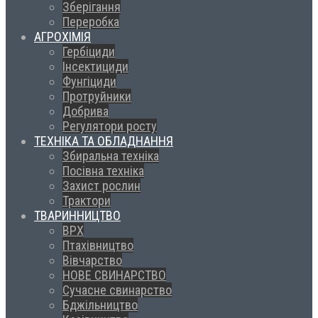
Зберігання
Переробка
АГРОХІМІЯ
Гербіциди
Інсектициди
Фунгіциди
Протруйники
Добрива
Регулятори росту
ТЕХНІКА ТА ОБЛАДНАННЯ
Збиральна техніка
Посівна техніка
Захист рослин
Трактори
ТВАРИННИЦТВО
ВРХ
Птахівництво
Вівчарство
НОВЕ СВИНАРСТВО
Сучасне свинарство
Бджільництво