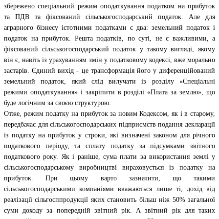
збережено спеціальний режим оподаткування податком на прибуток
та ПДВ та фіксований сільськогосподарський податок. Але для
аграрного бізнесу істотними податками є два: земельний податок і
податок на прибуток. Решта податків, по суті, не є важливими, а
фіксований сільськогосподарський податок у такому вигляді, якому
він є, навіть із урахуванням змін у податковому кодексі, вже морально
застарів. Єдиний вихід - це трансформація його у диференційований
земельний податок, який слід вилучати із розділу «Спеціальні
режими оподаткування» і закріпити в розділі «Плата за землю», що
буде логічним за своєю структурою.
Отже, режим податку на прибуток за новим Кодексом, як і в старому,
передбачає для сільськогосподарських підприємств подання декларації
із податку на прибуток у строки, які визначені законом для річного
податкового періоду, та сплату податку за підсумками звітного
податкового року. Як і раніше, сума плати за використання землі у
сільськогосподарському виробництві вираховується із податку на
прибуток. При цьому варто зазначити, що такими
сільськогосподарськими компаніями вважаються лише ті, дохід від
реалізації сільгосппродукції яких становить більш ніж 50% загальної
суми доходу за попередній звітний рік. А звітний рік для таких