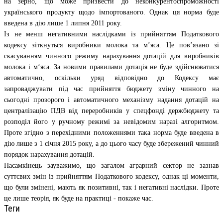
на зерно, що може призвести до неконкурентоспроможності
українського продукту щодо імпортованого. Однак ця норма буде
введена в дію лише 1 липня 2011 року.
Із не менш негативними наслідками із прийняттям Податкового
кодексу зіткнуться виробники молока та м’яса. Це пов’язано зі
скасуванням чинного режиму нарахування дотацій для виробників
молока і м‘яса. За новими правилами дотація не буде здійснюватися
автоматично, оскільки уряд відповідно до Кодексу має
запроваджувати під час прийняття бюджету зміну чинного на
сьогодні прозорого і автоматичного механізму надання дотацій на
централізацію ПДВ від переробників у спецфонді держбюджету та
розподіл його у ручному режимі за невідомим наразі алгоритмом.
Проте згідно з перехідними положеннями така норма буде введена в
дію лише з 1 січня 2015 року, а до цього часу буде збережений чинний
порядок нарахування дотацій.
Насамкінець зауважимо, що загалом аграрний сектор не зазнав
суттєвих змін із прийняттям Податкового кодексу, однак ці моменти,
що були змінені, мають як позитивні, так і негативні наслідки. Проте
це лише теорія, як буде на практиці - покаже час.
Теги