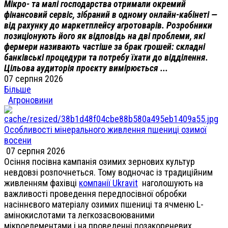
Мікро- та малі господарства отримали окремий
фінансовий сервіс, зібраний в одному онлайн-кабінеті —
від рахунку до маркетплейсу агротоварів. Розробники
позиціонують його як відповідь на дві проблеми, які
фермери називають частіше за брак грошей: складні
банківські процедури та потребу їхати до відділення.
Цільова аудиторія проєкту вимірюється ...
07 серпня 2026
Більше
Агроновини
Особливості мінерального живлення пшениці озимої
восени
07 серпня 2026
Осіння посівна кампанія озимих зернових культур
невдовзі розпочнеться. Тому водночас із традиційним
живленням фахівці
компанії Ukravit
наголошують на
важливості проведення передпосівної обробки
насіннєвого матеріалу озимих пшениці та ячменю L-
амінокислотами та легкозасвоюваними
мікроелементами і на проведенні позакореневих