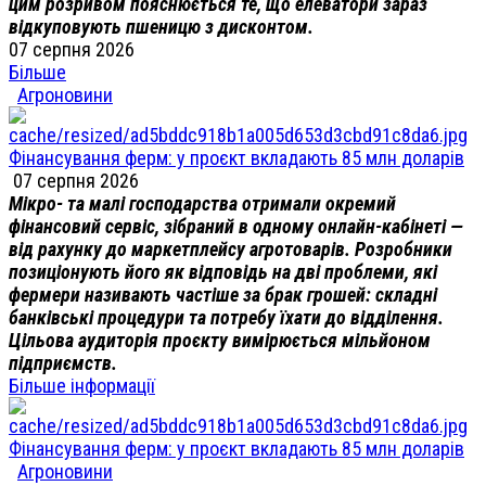
цим розривом пояснюється те, що елеватори зараз
відкуповують пшеницю з дисконтом.
07 серпня 2026
Більше
Агроновини
Фінансування ферм: у проєкт вкладають 85 млн доларів
07 серпня 2026
Мікро- та малі господарства отримали окремий
фінансовий сервіс, зібраний в одному онлайн-кабінеті —
від рахунку до маркетплейсу агротоварів. Розробники
позиціонують його як відповідь на дві проблеми, які
фермери називають частіше за брак грошей: складні
банківські процедури та потребу їхати до відділення.
Цільова аудиторія проєкту вимірюється мільйоном
підприємств.
Більше інформації
Фінансування ферм: у проєкт вкладають 85 млн доларів
Агроновини