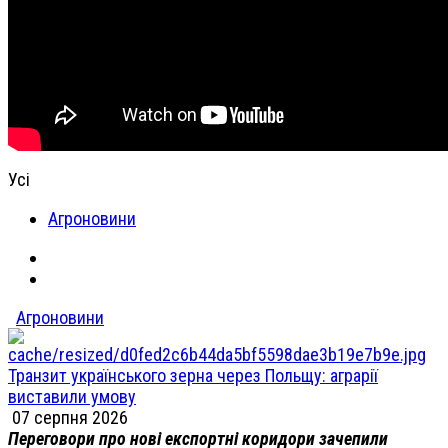
Усі
Агроновини
Агроновини
Транзит українського зерна через Польщу: аграрії
виставили умову
07 серпня 2026
Переговори про нові експортні коридори зачепили