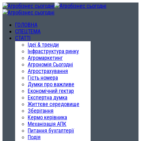
ГОЛОВНА
СПЕЦТЕМА
СТАТТІ
Ідеї & тренди
Інфраструктура ринку
Агромаркетинг
Агрономія Сьогодні
Агрострахування
Гість номера
Думки про важливе
Економічний гектар
Експертна думка
Життєве середовище
Зберігання
Кермо керівника
Механізація АПК
Питання бухгалтерії
Подія