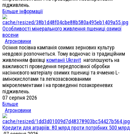
підживлень.
Більше інформації
Особливості мінерального живлення пшениці озимої
восени
Агроновини
Осіння посівна кампанія озимих зернових культур
невдовзі розпочнеться. Тому водночас із традиційним
живленням фахівці
компанії Ukravit
наголошують на
важливості проведення передпосівної обробки
насіннєвого матеріалу озимих пшениці та ячменю L-
амінокислотами та легкозасвоюваними
мікроелементами і на проведенні позакореневих
підживлень.
07 серпня 2026
Більше
Агроновини
Кредити для аграріїв: 80 млрд проти потрібних 500 млрд
07 серпня 2026