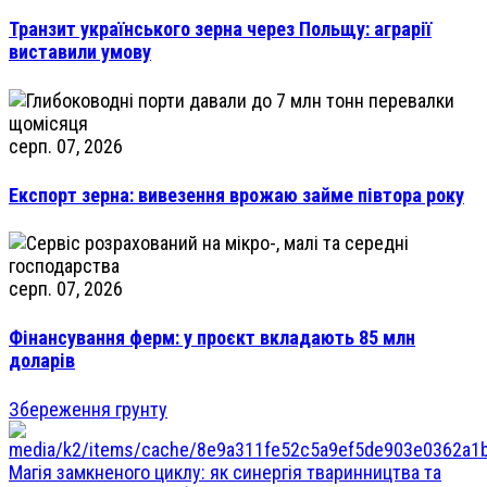
Транзит українського зерна через Польщу: аграрії
виставили умову
серп. 07, 2026
Експорт зерна: вивезення врожаю займе півтора року
серп. 07, 2026
Фінансування ферм: у проєкт вкладають 85 млн
доларів
Збереження грунту
Магія замкненого циклу: як синергія тваринництва та