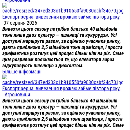
Експорт зерна: вивезення врожаю займе півтора року
07 серпня 2026
Вивезти цього сезону потрібно близько 40 мільйонів
тонн лише двох культур — пшениці та кукурудзи. Усі
доступні маршрути разом, за оцінкою учасника ринку,
дають приблизно 2,5 мільйона тонн щомісяця, і проста
арифметика розтягує цей процес більш ніж на рік. Саме
цим розривом пояснюється те, що елеватори зараз
відкуповують пшеницю з дисконтом.
Більше інформації
Експорт зерна: вивезення врожаю займе півтора року
Агроновини
Вивезти цього сезону потрібно близько 40 мільйонів
тонн лише двох культур — пшениці та кукурудзи. Усі
доступні маршрути разом, за оцінкою учасника ринку,
дають приблизно 2,5 мільйона тонн щомісяця, і проста
арифметика розтягує цей процес більш ніж на рік. Саме