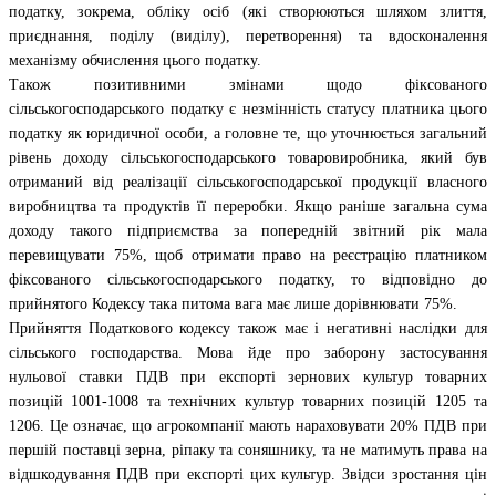
податку, зокрема, обліку осіб (які створюються шляхом злиття,
приєднання, поділу (виділу), перетворення) та вдосконалення
механізму обчислення цього податку.
Також позитивними змінами щодо фіксованого
сільськогосподарського податку є незмінність статусу платника цього
податку як юридичної особи, а головне те, що уточнюється загальний
рівень доходу сільськогосподарського товаровиробника, який був
отриманий від реалізації сільськогосподарської продукції власного
виробництва та продуктів її переробки. Якщо раніше загальна сума
доходу такого підприємства за попередній звітний рік мала
перевищувати 75%, щоб отримати право на реєстрацію платником
фіксованого сільськогосподарського податку, то відповідно до
прийнятого Кодексу така питома вага має лише дорівнювати 75%.
Прийняття Податкового кодексу також має і негативні наслідки для
сільського господарства. Мова йде про заборону застосування
нульової ставки ПДВ при експорті зернових культур товарних
позицій 1001-1008 та технічних культур товарних позицій 1205 та
1206. Це означає, що агрокомпанії мають нараховувати 20% ПДВ при
першій поставці зерна, ріпаку та соняшнику, та не матимуть права на
відшкодування ПДВ при експорті цих культур. Звідси зростання цін