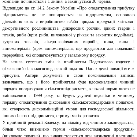
компаній починається з 1 липня, а закінчується 30 червня.
Відповідно до ст. 14.2 Закону України «Про оподаткування прибутку
підприємств» це не поширюється на підприємства, основною
діяльністю яких є виробництво та/або продаж продукції квітково-
декоративного рослинництва, дикорослих рослин, диких тварин і
птахів, риби (крім риби, виловленої у річках та закритих водоймах),
хутряних товарів, лікеро-горілчаних виробів, пива, вина і
виноматеріалів (крім виноматеріалів, що продаються для подальшої
переробки), які оподатковуються у загальному порядку.
Не зазнав суттєвих змін із прийняттям Податкового кодексу і
фіксований сільськогосподарський податок. Однак деякі новації все ж
присутні. Автори документа в своїй пояснювальній записці
зазначають, що з його прийняттям буде вдосконалений чинний
порядок оподаткування сільгосппідприємств, ключові норми якого не
змінювалися з 1999 року, та будуть усунені недоліки в чинному
порядку оподаткування фіксованим сільськогосподарським податком,
які створюють дискримінаційні умови для господарської діяльності
інших сільгосппідприємств, стримуючи їх розвиток.
У прийнятій редакції Кодексу, на відміну від чинного законодавства,
більш чітко визначено термін «сільськогосподарська продукція»
(виключно товарна), що використовується при визначенні платників