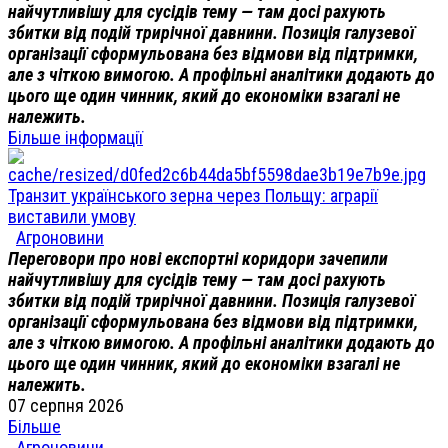
найчутливішу для сусідів тему — там досі рахують
збитки від подій трирічної давнини. Позиція галузевої
організації сформульована без відмови від підтримки,
але з чіткою вимогою. А профільні аналітики додають до
цього ще один чинник, який до економіки взагалі не
належить.
Більше інформації
Транзит українського зерна через Польщу: аграрії
виставили умову
Агроновини
Переговори про нові експортні коридори зачепили
найчутливішу для сусідів тему — там досі рахують
збитки від подій трирічної давнини. Позиція галузевої
організації сформульована без відмови від підтримки,
але з чіткою вимогою. А профільні аналітики додають до
цього ще один чинник, який до економіки взагалі не
належить.
07 серпня 2026
Більше
Агроновини