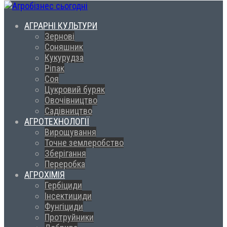
АГРАРНІ КУЛЬТУРИ
Зернові
Соняшник
Кукурудза
Ріпак
Соя
Цукровий буряк
Овочівництво
Садівництво
АГРОТЕХНОЛОГІЇ
Вирощування
Точне землеробство
Зберігання
Переробка
АГРОХІМІЯ
Гербіциди
Інсектициди
Фунгіциди
Протруйники