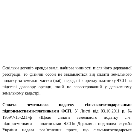
Оскільки договір оренди землі набирає чинності після його державної
реєстрації, то фізичні особи не звільняються від сплати земельного
податку за земельні частки (паї), передані в оренду платнику ФСП на
підставі договору оренди, який не зареєстрований у державному
земельному кадастрі.
Сплата земельного податку сільськогосподарськими
підприємствами-платниками ФСП.
У Листі від 03.10.2011 р. №
1959/7/15-2217ф «Щодо сплати земельного податку с.-г.
підприємствами – платниками ФСП» Державна податкова служба
України надала роз’яснення проте, що сільськогосподарське