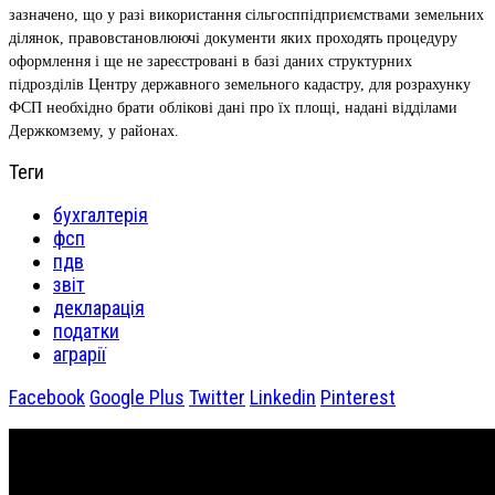
зазначено, що у разі використання сільгосппідприємствами земельних
ділянок, правовстановлюючі документи яких проходять процедуру
оформлення і ще не зареєстровані в базі даних структурних
підрозділів Центру державного земельного кадастру, для розрахунку
ФСП необхідно брати облікові дані про їх площі, надані відділами
Держкомзему, у районах.
Теги
бухгалтерія
фсп
пдв
звіт
декларація
податки
аграрії
Facebook
Google Plus
Twitter
Linkedin
Pinterest