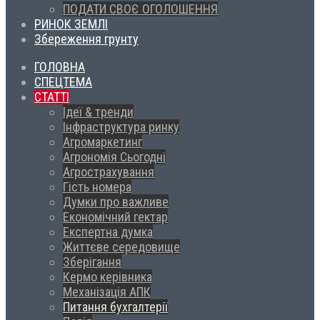
ПОДАТИ СВОЄ ОГОЛОШЕННЯ
РИНОК ЗЕМЛІ
Збереження грунту
ГОЛОВНА
СПЕЦТЕМА
СТАТТІ
Ідеї & тренди
Інфраструктура ринку
Агромаркетинг
Агрономія Сьогодні
Агрострахування
Гість номера
Думки про важливе
Економічний гектар
Експертна думка
Життєве середовище
Зберігання
Кермо керівника
Механізація АПК
Питання бухгалтерії