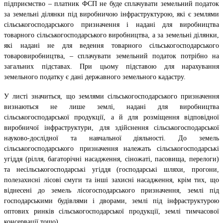
підприємство – платник ФСП не буде сплачувати земельний податок
за земельні ділянки під виробничою інфраструктурою, які є землями
сільськогосподарського призначення і надані для виробництва
товарного сільськогосподарського виробництва, а за земельні ділянки,
які надані не для ведення товарного сільськогосподарського
товаровиробництва, – сплачувати земельний податок потрібно на
загальних підставах. При цьому підставою для нарахування
земельного податку є дані державного земельного кадастру.
У листі значиться, що землями сільськогосподарського призначення
визнаються не лише землі, надані для виробництва
сільськогосподарської продукції, а й для розміщення відповідної
виробничої інфраструктури, для здійснення сільськогосподарської
науково-дослідної та навчальної діяльності. До земель
сільськогосподарського призначення належать сільськогосподарські
угіддя (рілля, багаторічні насадження, сіножаті, пасовища, перелоги)
та несільськогосподарські угіддя (господарські шляхи, прогони,
полезахисні лісові смуги та інші захисні насадження, крім тих, що
віднесені до земель лісогосподарського призначення, землі під
господарськими будівлями і дворами, землі під інфраструктурою
оптових ринків сільськогосподарської продукції, землі тимчасової
консервації тощо).