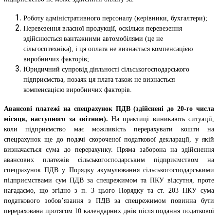
Роботу адміністративного персоналу (керівники, бухгалтери);
Перевезення власної продукції, оскільки перевезення
здійснюється вантажними автомобілями (це не
сільгосптехніка), і ця оплата не визнається компенсацією
виробничих факторів;
Юридичний супровід діяльності сільськогосподарського
підприємства, позаяк ця плата також не визнається
компенсацією виробничих факторів.
Авансові платежі на спецрахунок ПДВ (здійснені до 20-го числа
місяця, наступного за звітним).
На практиці виникають ситуації,
коли підприємство має можливість перерахувати кошти на
спецрахунок ще до подачі скороченої податкової декларації, у якій
визначається сума до перерахунку. Пряма заборона на здійснення
авансових платежів сільськогосподарським підприємством на
спецрахунок ПДВ у Порядку акумулювання сільськогосподарськими
підприємствами сум ПДВ за спецрежимом та ПКУ відсутня, проте
нагадаємо, що згідно з п. 3 цього Порядку та ст. 203 ПКУ сума
податкового зобов’язання з ПДВ за спецрежимом повинна бути
перерахована протягом 10 календарних днів після подання податкової