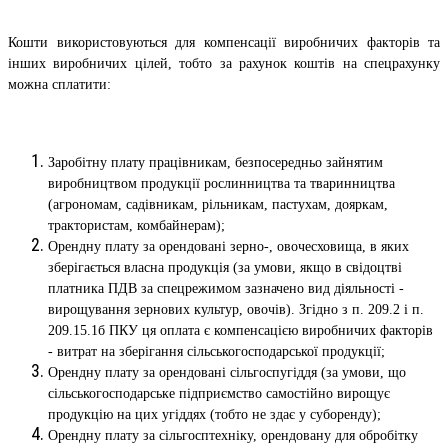
Кошти використовуються для компенсації виробничих факторів та
інших виробничих цілей, тобто за рахунок коштів на спецрахунку
можна сплатити:
Заробітну плату працівникам, безпосередньо зайнятим
виробництвом продукції рослинництва та тваринництва
(агрономам, садівникам, рільникам, пастухам, дояркам,
трактористам, комбайнерам);
Орендну плату за орендовані зерно-, овочесховища, в яких
зберігається власна продукція (за умови, якщо в свідоцтві
платника ПДВ за спецрежимом зазначено вид діяльності -
вирощування зернових культур, овочів). Згідно з п. 209.2 і п.
209.15.1б ПКУ ця оплата є компенсацією виробничих факторів
- витрат на зберігання сільськогосподарської продукції;
Орендну плату за орендовані сільгоспугіддя (за умови, що
сільськогосподарське підприємство самостійно вирощує
продукцію на цих угіддях (тобто не здає у суборенду);
Орендну плату за сільгосптехніку, орендовану для обробітку