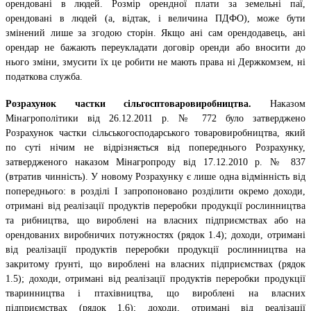
орендовані в людей. Розмір орендної плати за земельні паї,
орендовані в людей (а, відтак, і величина ПДФО), може бути
змінений лише за згодою сторін. Якщо ані сам орендодавець, ані
орендар не бажають переукладати договір оренди або вносити до
нього зміни, змусити їх це робити не мають права ні Держкомзем, ні
податкова служба.
Розрахунок частки сільгосптоваровиробництва.
Наказом
Мінагрополітики від 26.12.2011 р. № 772 було затверджено
Розрахунок частки сільськогосподарського товаровиробництва, який
по суті нічим не відрізняється від попереднього Розрахунку,
затвердженого наказом Мінагропроду від 17.12.2010 р. № 837
(втратив чинність). У новому Розрахунку є лише одна відмінність від
попереднього: в розділі І запропоновано розділити окремо доходи,
отримані від реалізації продуктів переробки продукції рослинництва
та рибництва, що вироблені на власних підприємствах або на
орендованих виробничих потужностях (рядок 1.4); доходи, отримані
від реалізації продуктів переробки продукції рослинництва на
закритому ґрунті, що вироблені на власних підприємствах (рядок
1.5); доходи, отримані від реалізації продуктів переробки продукції
тваринництва і птахівництва, що вироблені на власних
підприємствах (рядок 1.6); доходи, отримані від реалізації