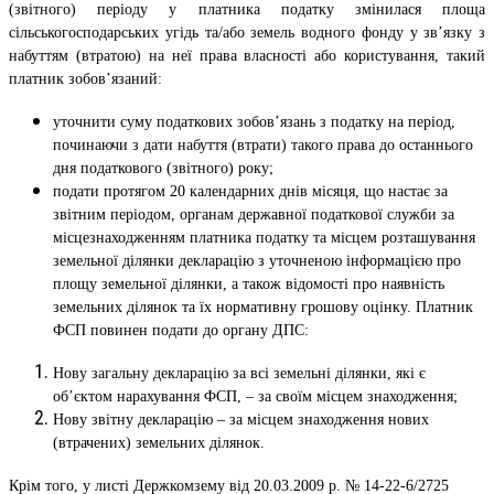
(звітного) періоду у платника податку змінилася площа
сільськогосподарських угідь та/або земель водного фонду у зв’язку з
набуттям (втратою) на неї права власності або користування, такий
платник зобов’язаний:
уточнити суму податкових зобов’язань з податку на період,
починаючи з дати набуття (втрати) такого права до останнього
дня податкового (звітного) року;
подати протягом 20 календарних днів місяця, що настає за
звітним періодом, органам державної податкової служби за
місцезнаходженням платника податку та місцем розташування
земельної ділянки декларацію з уточненою інформацією про
площу земельної ділянки, а також відомості про наявність
земельних ділянок та їх нормативну грошову оцінку. Платник
ФСП повинен подати до органу ДПС:
Нову загальну декларацію за всі земельні ділянки, які є
об’єктом нарахування ФСП, – за своїм місцем знаходження;
Нову звітну декларацію – за місцем знаходження нових
(втрачених) земельних ділянок.
Крім того, у листі Держкомзему від 20.03.2009 р. № 14-22-6/2725