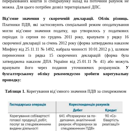
перерахованих коштів зі спецрахунку назад на поточний рахунок не
можна. Для цього потрібен дозвіл територіальної ДПС.
Від’ємне значення у скороченій декларації. Облік різниць.
Платники ПДВ, які застосовують спеціальний режим оподаткування
могли від’ємне значення податку, що утворилось у податкових
періодах із серпня по грудень 2011 року, врахувати у рядку 16
скороченої декларації за січень 2012 року (форма затверджена наказом
Мінфіну від 25.11.11 № 1492, набрала чинності 10.01.2012 р.), шляхом
перенесення із рядка 15 скорочених декларацій (форма була
затверджена наказом ДПА України від 25.01.11 № 41) або можуть
врахувати його через подання уточнюючих розрахунків.
У
бухгалтерському обліку рекомендуємо зробити корегувальну
проводку:
Таблиця 1.
Корегування від’ємного значення ПДВ за спецрежимом