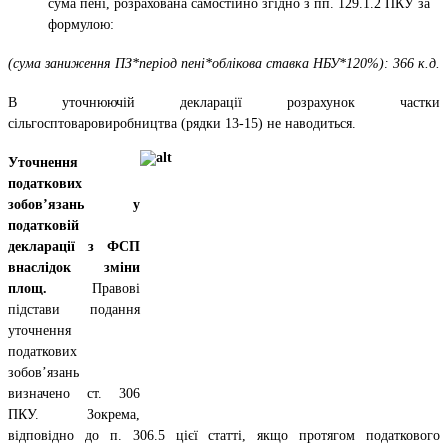
сума пені, розрахована самостійно згідно з пп. 129.1.2 ПКУ за
формулою:
(сума заниження ПЗ*період пені*облікова ставка НБУ*120%): 366 к.д.
В уточнюючій декларації розрахунок частки
сільгосптоваровиробництва (рядки 13-15) не наводиться.
Уточнення
податкових
зобов’язань у
податковій
декларації з ФСП
внаслідок зміни
площ.
Правові
підстави подання
уточнення
податкових
зобов’язань
визначено ст. 306
ПКУ. Зокрема,
відповідно до п. 306.5 цієї статті, якщо протягом податкового