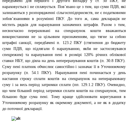
передбачені для першого і другого випадку у ст. 50 ПКУ, не
нараховується і не сплачується. Пов’язано це з тим, що суми ПДВ, які
залишаються у розпорядженні сільгосппідприємств, не є податковими
зобов’язаннями в розумінні ПКУ. До того ж, сама декларація не
містить рядків для нарахування зазначених штрафів. Разом з тим,
несвоєчасно перераховані на спецрахунок кошти вважаються
використаними не за цільовим призначенням, що тягне за собою
штрафні санкції, передбачені п. 123.2 ПКУ (стягнення до бюджету
суми ПДВ, що підлягали б нарахуванню, якби не застосовувався
спецрежим) та нарахування пені в розмірі 120% річних облікової
ставки НБУ, що діяла на день неперерахування коштів (п. 30.8 ПКУ).
Суму пені платник обчислює самостійно і зазначає її в Уточнюючому
розрахунку (п. 54.1 ПКУ). Нарахування пені починається у день
настання строку сплати коштів на спецрахунок на неперараховану
суму і за весь період затримки сплати (пп. 129.1.2 ПКУ). Очевидно,
що чим більший період затримки сплати коштів на спецрахунок, тим
більшою буде сума пені. Тому краще здійснювати корегування в
Уточнюючому розрахунку як окремому документі, а не як в додатку
до поточної декларації.