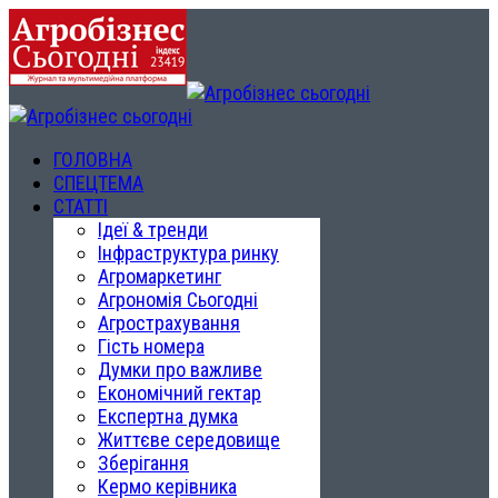
ГОЛОВНА
СПЕЦТЕМА
СТАТТІ
Ідеї & тренди
Інфраструктура ринку
Агромаркетинг
Агрономія Сьогодні
Агрострахування
Гість номера
Думки про важливе
Економічний гектар
Експертна думка
Життєве середовище
Зберігання
Кермо керівника