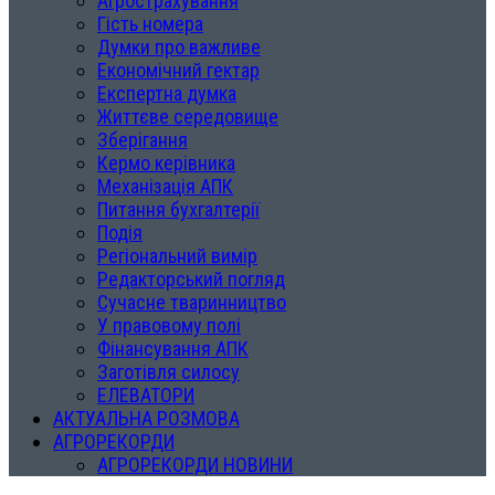
Агрострахування
Гість номера
Думки про важливе
Економічний гектар
Експертна думка
Життєве середовище
Зберігання
Кермо керівника
Механізація АПК
Питання бухгалтерії
Подія
Регіональний вимір
Редакторський погляд
Сучасне тваринництво
У правовому полі
Фінансування АПК
Заготівля силосу
ЕЛЕВАТОРИ
АКТУАЛЬНА РОЗМОВА
АГРОРЕКОРДИ
АГРОРЕКОРДИ НОВИНИ