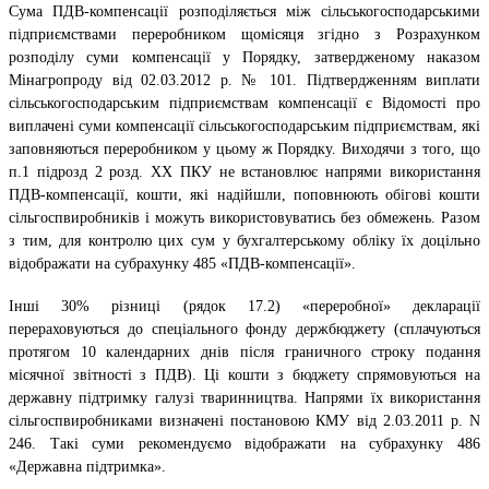
Сума ПДВ-компенсації розподіляється між сільськогосподарськими
підприємствами переробником щомісяця згідно з Розрахунком
розподілу суми компенсації у Порядку, затвердженому наказом
Мінагропроду від 02.03.2012 р. № 101. Підтвердженням виплати
сільськогосподарським підприємствам компенсації є Відомості про
виплачені суми компенсації сільськогосподарським підприємствам, які
заповняються переробником у цьому ж Порядку. Виходячи з того, що
п.1 підрозд 2 розд. ХХ ПКУ не встановлює напрями використання
ПДВ-компенсації, кошти, які надійшли, поповнюють обігові кошти
сільгоспвиробників і можуть використовуватись без обмежень. Разом
з тим, для контролю цих сум у бухгалтерському обліку їх доцільно
відображати на субрахунку 485 «ПДВ-компенсації».
Інші 30% різниці (рядок 17.2) «переробної» декларації
перераховуються до спеціального фонду держбюджету (сплачуються
протягом 10 календарних днів після граничного строку подання
місячної звітності з ПДВ). Ці кошти з бюджету спрямовуються на
державну підтримку галузі тваринництва. Напрями їх використання
сільгоспвиробниками визначені постановою КМУ від 2.03.2011 р. N
246. Такі суми рекомендуємо відображати на субрахунку 486
«Державна підтримка».