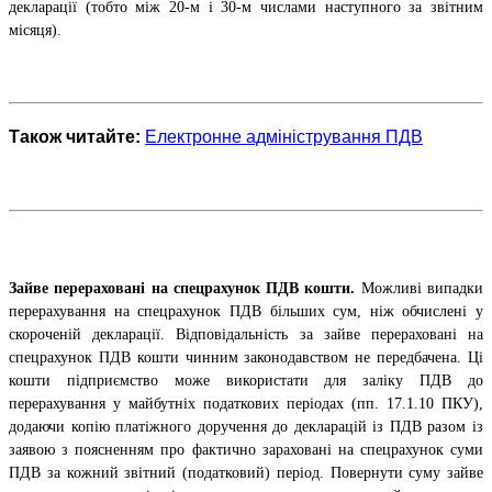
декларації (тобто між 20-м і 30-м числами наступного за звітним
місяця).
Також читайте:
Електронне адміністрування ПДВ
Зайве перераховані на спецрахунок ПДВ кошти.
Можливі випадки
перерахування на спецрахунок ПДВ більших сум, ніж обчислені у
скороченій декларації. Відповідальність за зайве перераховані на
спецрахунок ПДВ кошти чинним законодавством не передбачена. Ці
кошти підприємство може використати для заліку ПДВ до
перерахування у майбутніх податкових періодах (пп. 17.1.10 ПКУ),
додаючи копію платіжного доручення до декларацій із ПДВ разом із
заявою з поясненням про фактично зараховані на спецрахунок суми
ПДВ за кожний звітний (податковий) період. Повернути суму зайве