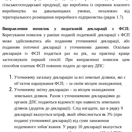
сільськогосподарської продукції, що вироблена із сировини власного
виробництва на давальницьких умовах, незалежно від
територіального розміщення переробного підприємства (рядок 1.7).
Виправлення помилок у податковій декларації з ФСП.
Корегування помилок у раніше поданій податковій декларації з ФСП
може здійснюватись або поданням уточнюючої декларації, або
поданням поточної декларації з уточненими даними. Оскільки
декларація із ФСП подається раз на рік, на практиці краще
застосовувати перший спосіб. При виправленні помилок цим
способом платник ФСП повинен подати до органу ДПС:
Уточнюючу загальну декларацію за всі земельні ділянки, які є
об’єктом нарахування ФСП, – за своїм місцем знаходження;
Уточнюючу звітну декларацію – за місцем знаходження
земельних ділянок. Разом з уточнюючими деклараціями до
органів ДПС подаються відомості про наявність земельних
ділянок (додаток до декларації). Слід нагадати, що в рядку 9
декларації вказується штраф, який обчислюється як 3% (при
поданні уточнюючої декларації) від суми заниження
податкового зобов’язання. У рядку 10 декларації вказується