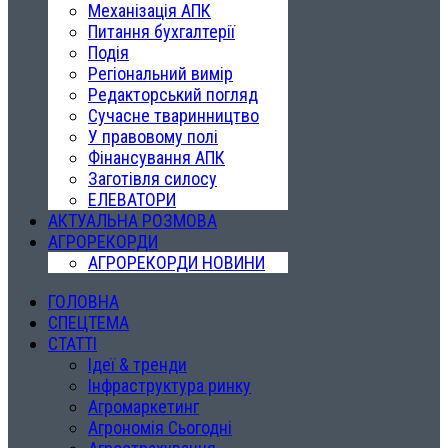
Механізація АПК
Питання бухгалтерії
Подія
Регіональний вимір
Редакторський погляд
Сучасне тваринництво
У правовому полі
Фінансування АПК
Заготівля силосу
ЕЛЕВАТОРИ
АКТУАЛЬНА РОЗМОВА
АГРОРЕКОРДИ
АГРОРЕКОРДИ НОВИНИ
ГОЛОВНА
СПЕЦТЕМА
СТАТТІ
Ідеї & тренди
Інфраструктура ринку
Агромаркетинг
Агрономія Сьогодні