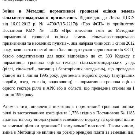
Зміни в Методиці нормативної грошової оцінки земель
сільськогосподарського призначення.
Відповідно до Листа ДПСУ
від 16.02.2012 р. № 4790/7/15-2217ф «Про ФСП» із прийняттям
Постанови КМУ № 1185 «Про внесення змін до Методики
нормативної грошової оцінки земель сільськогосподарського
призначення та населених пунктів», яка набрала чинності 1 січня 2012
року, залишається незмінною база оподаткування для платників ФСП,
базою оподаткування для яких відповідно до ст. 303 Кодексу є
нормативна грошова оцінка гектара сільськогосподарських угідь
(ріллі, сіножатей, пасовищ і багаторічних насаджень), що проведена
станом на 1 липня 1995 року, для земель водного фонду (внутрішніх
водойм, озер, ставків, водосховищ) – нормативна грошова оцінка
одного гектара ріллі в АРК або в області, що проведена станом на 1
липня 1995 року.
Разом з тим, оновлення показників нормативної грошової оцінки
ріллі із застосуванням коефіцієнта 1,756 згідно з Постановою № 1185
впливає на базу оподаткування земельного податку та орендної плати
за земельні ділянки державної і комунальної власності. Таким чином,
зміна в Методиці не вплине на розмір орендної плати за земельні паї,