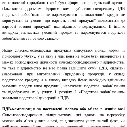
виготовленні (придбанні) якої було сформовано податковий кредит,
сільськогосподарським підприємством - суб’єктом спецрежиму ПДВ
податкові зобов’язання не нараховуються та податковий кредит не
коригується за умови, що вартість такої продукції включається до
вартості готової продукції, яка підлягає оподаткуванню. В інших
випадках визнається умовний продаж та нараховуються податкові
зобов’язання за повною ставкою.
Якщо сільськогосподарська продукція списується понад норми її
природного убутку, у зв’язку з чим вона не може бути використана в
межах господарської діяльності сільськогосподарського підприємства,
то таке підприємство не має права залишити суми ПДВ, сплачені
(нараховані) при виготовленні (придбанні) продукції, у складі
податкового кредиту, а в такому випадку йому необхідно здійснити
умовний продаж такої продукції, нарахувати податкові зобов’язання
та відобразити їх у рядку 1 розділу І «Податкові зобов’язання»
загальної податкової декларації з ПДВ.
ПДВ-компенсація за поставлені молоко або м’ясо в живій вазі
Сільськогосподарським підприємствам, які здають на переробку
молоко або м’ясо у живій вазі, слід звернути увагу на той факт, чи
здійснює переробник постачання продукції, виготовленої з цієї