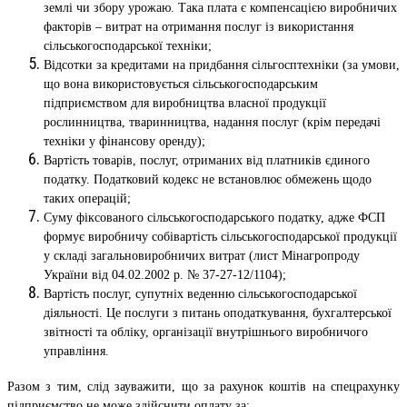
землі чи збору урожаю. Така плата є компенсацією виробничих
факторів – витрат на отримання послуг із використання
сільськогосподарської техніки;
Відсотки за кредитами на придбання сільгосптехніки (за умови,
що вона використовується сільськогосподарським
підприємством для виробництва власної продукції
рослинництва, тваринництва, надання послуг (крім передачі
техніки у фінансову оренду);
Вартість товарів, послуг, отриманих від платників єдиного
податку. Податковий кодекс не встановлює обмежень щодо
таких операцій;
Суму фіксованого сільськогосподарського податку, адже ФСП
формує виробничу собівартість сільськогосподарської продукції
у складі загальновиробничих витрат (лист Мінагропроду
України від 04.02.2002 р. № 37-27-12/1104);
Вартість послуг, супутніх веденню сільськогосподарської
діяльності. Це послуги з питань оподаткування, бухгалтерської
звітності та обліку, організації внутрішнього виробничого
управління.
Разом з тим, слід зауважити, що за рахунок коштів на спецрахунку
підприємство не може здійснити оплату за: