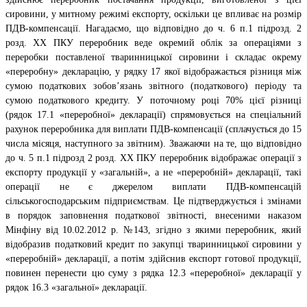
сировини, у митному режимі експорту, оскільки це впливає на розмір
ПДВ-компенсації. Нагадаємо, що відповідно до ч. 6 п.1 підрозд. 2
розд. ХХ ПКУ переробник веде окремий облік за операціями з
переробки поставленої тваринницької сировини і складає окрему
«переробну» декларацію, у рядку 17 якої відображається різниця між
сумою податкових зобов’язань звітного (податкового) періоду та
сумою податкового кредиту. У поточному році 70% цієї різниці
(рядок 17.1 «переробної» декларації) спрямовується на спеціальний
рахунок переробника для виплати ПДВ-компенсації (сплачується до 15
числа місяця, наступного за звітним). Зважаючи на те, що відповідно
до ч. 5 п.1 підрозд 2 розд. ХХ ПКУ переробник відображає операції з
експорту продукції у «загальній», а не «переробній» декларації, такі
операції не є джерелом виплати ПДВ-компенсацій
сільськогосподарським підприємствам. Це підтверджується і змінами
в порядок заповнення податкової звітності, внесеними наказом
Мінфіну від 10.02.2012 р. №143, згідно з якими переробник, який
відобразив податковий кредит по закупці тваринницької сировини у
«переробній» декларації, а потім здійснив експорт готової продукції,
повинен перенести цю суму з рядка 12.3 «переробної» декларації у
рядок 16.3 «загальної» декларації.