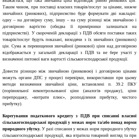
вважається, що така звичайна ціна відповідає рівню ринкових цін.
Таким чином, при поставці власних товарів/послуг за цінами, нижче
звичайних (ринкових), підприємство буде формувати дві накладні:
одну – на договірну суму, іншу – на суму різниці між звичайною і
договірною вартістю (обидва її примірники залишаться на
підприємстві). У скороченій декларації з ПДВ обсяги поставки таких
товарів/послуг будуть показані, виходячи з їх звичайних (ринкових)
цін. Сума ж перевищення звичайної (ринкової) ціни над договірною
відображається у загальній декларації з ПДВ та не бере участі у
визначенні питомої ваги вартості сільськогосподарської продукції.
Довести різницю між звичайною (ринковою) і договірною цінами
можуть органи ДПС у процесі перевірки, використавши при цьому
методи визначення звичайної ціни, встановлені п. 39.2 ПКУ
(порівняльної неконтрольованої ціни (аналогів продажу), ціни
перепродажу, «витрати плюс», розподілення прибутку, чистого
прибутку).
Корегування податкового кредиту з ПДВ при списанні власної
сільськогосподарської продукції у межах норм та/або понад норми
природного убутку.
У разі списання у межах норм природного убутку
сільськогосподарської продукції, яка втратила товарний вигляд та при