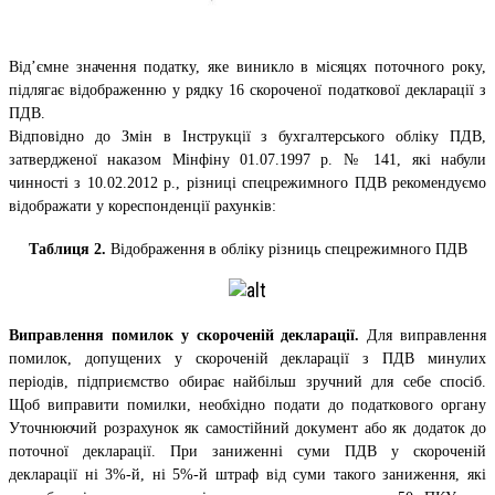
Від’ємне значення податку, яке виникло в місяцях поточного року,
підлягає відображенню у рядку 16 скороченої податкової декларації з
ПДВ.
Відповідно до Змін в Інструкції з бухгалтерського обліку ПДВ,
затвердженої наказом Мінфіну 01.07.1997 р. № 141, які набули
чинності з 10.02.2012 р., різниці спецрежимного ПДВ рекомендуємо
відображати у кореспонденції рахунків:
Таблиця 2.
Відображення в обліку різниць спецрежимного ПДВ
Виправлення помилок у скороченій декларації.
Для виправлення
помилок, допущених у скороченій декларації з ПДВ минулих
періодів, підприємство обирає найбільш зручний для себе спосіб.
Щоб виправити помилки, необхідно подати до податкового органу
Уточнюючий розрахунок як самостійний документ або як додаток до
поточної декларації. При заниженні суми ПДВ у скороченій
декларації ні 3%-й, ні 5%-й штраф від суми такого заниження, які