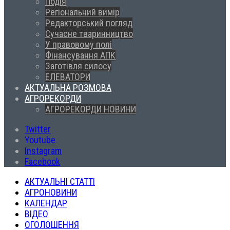
Подія
Регіональний вимір
Редакторський погляд
Сучасне тваринництво
У правовому полі
Фінансування АПК
Заготівля силосу
ЕЛЕВАТОРИ
АКТУАЛЬНА РОЗМОВА
АГРОРЕКОРДИ
АГРОРЕКОРДИ НОВИНИ
Twitter
Youtube
Instagram
Facebook
АКТУАЛЬНІ СТАТТІ
АГРОНОВИНИ
КАЛЕНДАР
ВІДЕО
ОГОЛОШЕННЯ