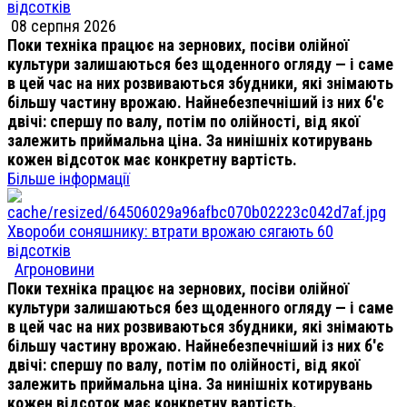
відсотків
08 серпня 2026
Поки техніка працює на зернових, посіви олійної
культури залишаються без щоденного огляду — і саме
в цей час на них розвиваються збудники, які знімають
більшу частину врожаю. Найнебезпечніший із них б'є
двічі: спершу по валу, потім по олійності, від якої
залежить приймальна ціна. За нинішніх котирувань
кожен відсоток має конкретну вартість.
Більше інформації
Хвороби соняшнику: втрати врожаю сягають 60
відсотків
Агроновини
Поки техніка працює на зернових, посіви олійної
культури залишаються без щоденного огляду — і саме
в цей час на них розвиваються збудники, які знімають
більшу частину врожаю. Найнебезпечніший із них б'є
двічі: спершу по валу, потім по олійності, від якої
залежить приймальна ціна. За нинішніх котирувань
кожен відсоток має конкретну вартість.