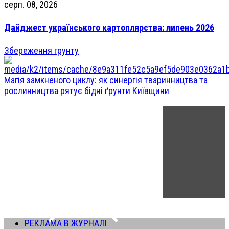
серп. 08, 2026
Дайджест українського картоплярства: липень 2026
Збереження грунту
Магія замкненого циклу: як синергія тваринництва та
рослинництва рятує бідні ґрунти Київщини
РЕКЛАМА В ЖУРНАЛІ