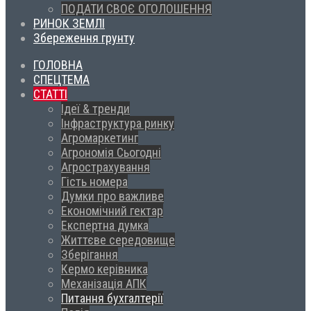
ПОДАТИ СВОЄ ОГОЛОШЕННЯ
РИНОК ЗЕМЛІ
Збереження грунту
ГОЛОВНА
СПЕЦТЕМА
СТАТТІ
Ідеї & тренди
Інфраструктура ринку
Агромаркетинг
Агрономія Сьогодні
Агрострахування
Гість номера
Думки про важливе
Економічний гектар
Експертна думка
Життєве середовище
Зберігання
Кермо керівника
Механізація АПК
Питання бухгалтерії