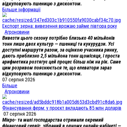
відкуповують пшеницю з дисконтом.
Більше інформації
Експорт зерна: вивезення врожаю займе півтора року
Агроновини
Вивезти цього сезону потрібно близько 40 мільйонів
тонн лише двох культур — пшениці та кукурудзи. Усі
доступні маршрути разом, за оцінкою учасника ринку,
дають приблизно 2,5 мільйона тонн щомісяця, і проста
арифметика розтягує цей процес більш ніж на рік. Саме
цим розривом пояснюється те, що елеватори зараз
відкуповують пшеницю з дисконтом.
07 серпня 2026
Більше
Агроновини
Фінансування ферм: у проєкт вкладають 85 млн доларів
07 серпня 2026
Мікро- та малі господарства отримали окремий
фінансовий сервіс, зібраний в одному онлайн-кабінеті —