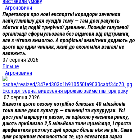
виставили умову
Агроновини
Переговори про нові експортні коридори зачепили
найчутливішу для сусідів тему — там досі рахують
збитки від подій трирічної давнини. Позиція галузевої
організації сформульована без відмови від підтримки,
але з чіткою вимогою. А профільні аналітики додають до
цього ще один чинник, який до економіки взагалі не
належить.
07 серпня 2026
Більше
Агроновини
Експорт зерна: вивезення врожаю займе півтора року
07 серпня 2026
Вивезти цього сезону потрібно близько 40 мільйонів
тонн лише двох культур — пшениці та кукурудзи. Усі
доступні маршрути разом, за оцінкою учасника ринку,
дають приблизно 2,5 мільйона тонн щомісяця, і проста
арифметика розтягує цей процес більш ніж на рік. Саме
цим розривом пояснюється те, що елеватори зараз