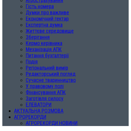
Агрострахування
Гість номера
Думки про важливе
Економічний гектар
Експертна думка
Життєве середовище
Зберігання
Кермо керівника
Механізація АПК
Питання бухгалтерії
Подія
Регіональний вимір
Редакторський погляд
Сучасне тваринництво
У правовому полі
Фінансування АПК
Заготівля силосу
ЕЛЕВАТОРИ
АКТУАЛЬНА РОЗМОВА
АГРОРЕКОРДИ
АГРОРЕКОРДИ НОВИНИ