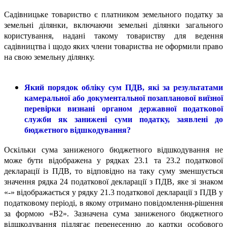
Садівницьке товариство є платником земельного податку за
земельні ділянки, включаючи земельні ділянки загального
користування, надані такому товариству для ведення
садівництва і щодо яких члени товариства не оформили право
на свою земельну ділянку.
Який порядок обліку сум ПДВ, які за результатами
камеральної або документальної позапланової виїзної
перевірки визнані органом державної податкової
служби як занижені суми податку, заявлені до
бюджетного відшкодування?
Оскільки сума заниженого бюджетного відшкодування не
може бути відображена у рядках 23.1 та 23.2 податкової
декларації із ПДВ, то відповідно на таку суму зменшується
значення рядка 24 податкової декларації з ПДВ, яке зі знаком
«-» відображається у рядку 21.3 податкової декларації з ПДВ у
податковому періоді, в якому отримано повідомлення-рішення
за формою «В2». Зазначена сума заниженого бюджетного
відшкодування підлягає перенесенню до картки особового