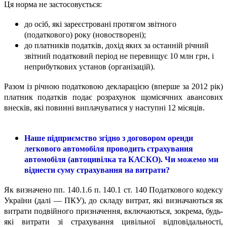
Ця норма не застосовується:
до осіб, які зареєстровані протягом звітного
(податкового) року (новостворені);
до платників податків, дохід яких за останній річний
звітний податковий період не перевищує 10 млн грн, і
неприбуткових установ (організацій).
Разом із річною податковою декларацією (вперше за 2012 рік)
платник податків подає розрахунок щомісячних авансових
внесків, які повинні виплачуватися у наступні 12 місяців.
Наше підприємство згідно з договором оренди
легкового автомобіля проводить страхування
автомобіля (автоцивілка та КАСКО). Чи можемо ми
віднести суму страхування на витрати?
Як визначено пп. 140.1.6 п. 140.1 ст. 140 Податкового кодексу
України (далі — ПКУ), до складу витрат, які визначаються як
витрати подвійного призначення, включаються, зокрема, будь-
які витрати зі страхування цивільної відповідальності,