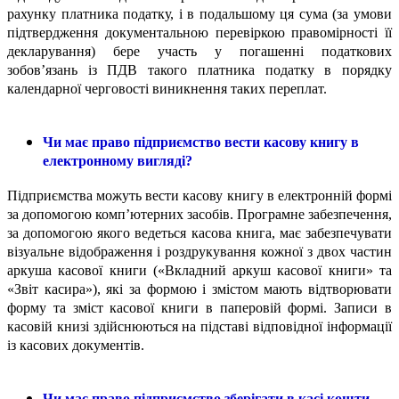
рахунку платника податку, і в подальшому ця сума (за умови
підтвердження документальною перевіркою правомірності її
декларування) бере участь у погашенні податкових
зобов’язань із ПДВ такого платника податку в порядку
календарної черговості виникнення таких переплат.
Чи має право підприємство вести касову книгу в
електронному вигляді?
Підприємства можуть вести касову книгу в електронній формі
за допомогою комп’ютерних засобів. Програмне забезпечення,
за допомогою якого ведеться касова книга, має забезпечувати
візуальне відображення і роздрукування кожної з двох частин
аркуша касової книги («Вкладний аркуш касової книги» та
«Звіт касира»), які за формою і змістом мають відтворювати
форму та зміст касової книги в паперовій формі. Записи в
касовій книзі здійснюються на підставі відповідної інформації
із касових документів.
Чи має право підприємство зберігати в касі кошти,