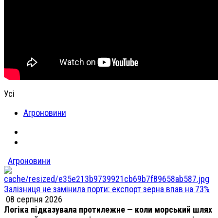
Усі
Агроновини
Агроновини
Залізниця не замінила порти: експорт зерна впав на 73%
08 серпня 2026
Логіка підказувала протилежне — коли морський шлях