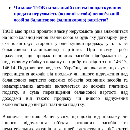
Чи може ТзОВ на загальній системі оподаткування
продати нерухомість (основні засоби) непов’язаній
особі за балансовою (залишковою) вартістю?
ТзОВ має право продати власну нерухомість (яка знаходиться
на його балансі) непов’язаній особі за будь-яку договірну ціну,
яка влаштовує сторони угоди купівлі-продажу, у т. ч. за
балансовою (залишковою) вартістю. При цьому треба
врахувати, що продаж основних засобів відображається у
податковому обліку з податку на прибуток згідно з п.п. 146.13,
146.14 Податкового кодексу України, де вказано, що сума
перевищення доходів від продажу чи іншого відчуження над
балансовою вартістю окремих об'єктів основних засобів та
нематеріальних активів включається до доходів платника
податку, а сума перевищення балансової вартості над
доходами від такого продажу чи іншого відчуження
включається до витрат платника податку.
Водночас звертаю Вашу увагу, що дохід від продажу чи
іншого відчуження об'єкта основних засобів та
нематеріальних активів для цілей застосування цієї статті