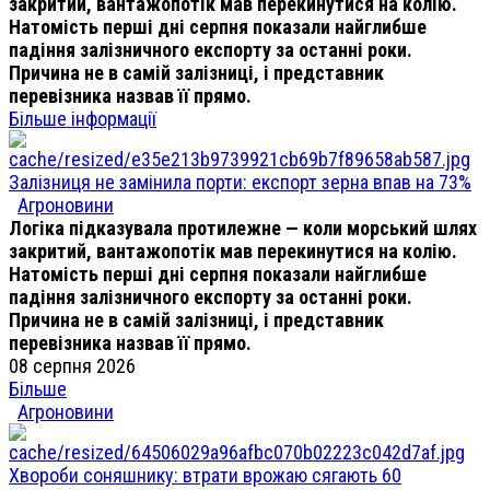
закритий, вантажопотік мав перекинутися на колію.
Натомість перші дні серпня показали найглибше
падіння залізничного експорту за останні роки.
Причина не в самій залізниці, і представник
перевізника назвав її прямо.
Більше інформації
Залізниця не замінила порти: експорт зерна впав на 73%
Агроновини
Логіка підказувала протилежне — коли морський шлях
закритий, вантажопотік мав перекинутися на колію.
Натомість перші дні серпня показали найглибше
падіння залізничного експорту за останні роки.
Причина не в самій залізниці, і представник
перевізника назвав її прямо.
08 серпня 2026
Більше
Агроновини
Хвороби соняшнику: втрати врожаю сягають 60