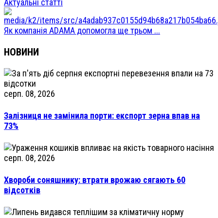
Актуальні статті
Як компанія ADAMA допомогла ще трьом ...
НОВИНИ
серп. 08, 2026
Залізниця не замінила порти: експорт зерна впав на
73%
серп. 08, 2026
Хвороби соняшнику: втрати врожаю сягають 60
відсотків