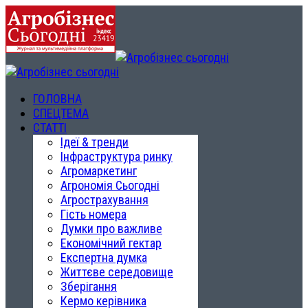
ГОЛОВНА
СПЕЦТЕМА
СТАТТІ
Ідеї & тренди
Інфраструктура ринку
Агромаркетинг
Агрономія Сьогодні
Агрострахування
Гість номера
Думки про важливе
Економічний гектар
Експертна думка
Життєве середовище
Зберігання
Кермо керівника