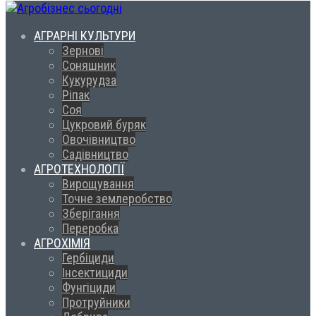
АГРАРНІ КУЛЬТУРИ
Зернові
Соняшник
Кукурудза
Ріпак
Соя
Цукровий буряк
Овочівництво
Садівництво
АГРОТЕХНОЛОГІЇ
Вирощування
Точне землеробство
Зберігання
Переробка
АГРОХІМІЯ
Гербіциди
Інсектициди
Фунгіциди
Протруйники