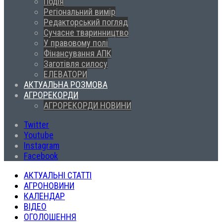
Подія
Регіональний вимір
Редакторський погляд
Сучасне тваринництво
У правовому полі
Фінансування АПК
Заготівля силосу
ЕЛЕВАТОРИ
АКТУАЛЬНА РОЗМОВА
АГРОРЕКОРДИ
АГРОРЕКОРДИ НОВИНИ
Twitter
Youtube
Instagram
Facebook
АКТУАЛЬНІ СТАТТІ
АГРОНОВИНИ
КАЛЕНДАР
ВІДЕО
ОГОЛОШЕННЯ