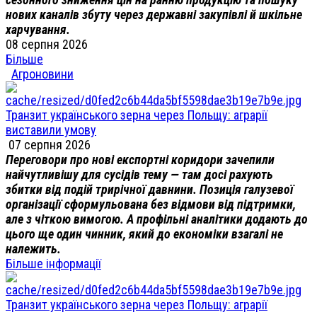
нових каналів збуту через державні закупівлі й шкільне
харчування.
08 серпня 2026
Більше
Агроновини
Транзит українського зерна через Польщу: аграрії
виставили умову
07 серпня 2026
Переговори про нові експортні коридори зачепили
найчутливішу для сусідів тему — там досі рахують
збитки від подій трирічної давнини. Позиція галузевої
організації сформульована без відмови від підтримки,
але з чіткою вимогою. А профільні аналітики додають до
цього ще один чинник, який до економіки взагалі не
належить.
Більше інформації
Транзит українського зерна через Польщу: аграрії