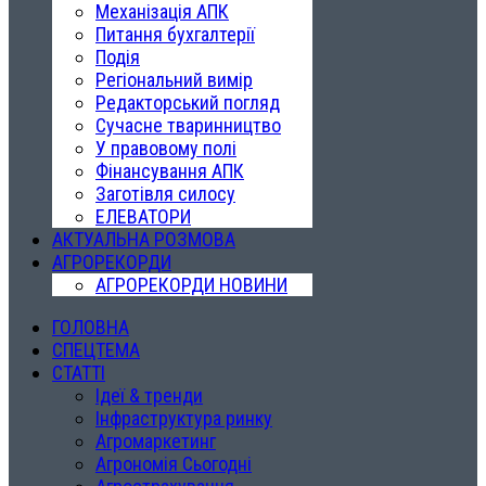
Механізація АПК
Питання бухгалтерії
Подія
Регіональний вимір
Редакторський погляд
Сучасне тваринництво
У правовому полі
Фінансування АПК
Заготівля силосу
ЕЛЕВАТОРИ
АКТУАЛЬНА РОЗМОВА
АГРОРЕКОРДИ
АГРОРЕКОРДИ НОВИНИ
ГОЛОВНА
СПЕЦТЕМА
СТАТТІ
Ідеї & тренди
Інфраструктура ринку
Агромаркетинг
Агрономія Сьогодні