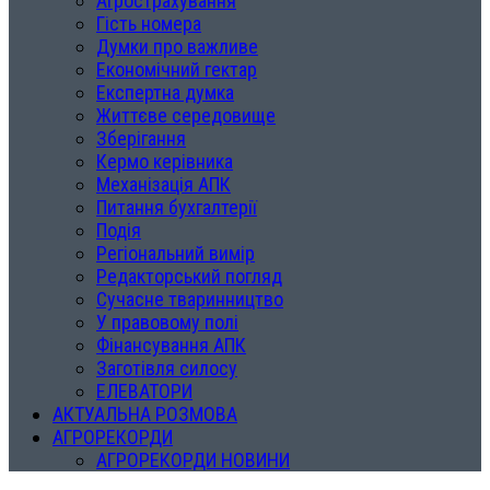
Агрострахування
Гість номера
Думки про важливе
Економічний гектар
Експертна думка
Життєве середовище
Зберігання
Кермо керівника
Механізація АПК
Питання бухгалтерії
Подія
Регіональний вимір
Редакторський погляд
Сучасне тваринництво
У правовому полі
Фінансування АПК
Заготівля силосу
ЕЛЕВАТОРИ
АКТУАЛЬНА РОЗМОВА
АГРОРЕКОРДИ
АГРОРЕКОРДИ НОВИНИ