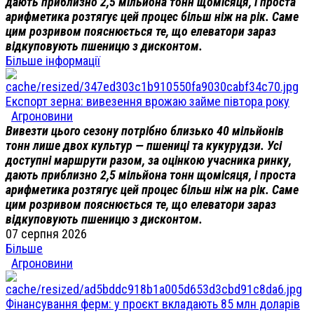
дають приблизно 2,5 мільйона тонн щомісяця, і проста
арифметика розтягує цей процес більш ніж на рік. Саме
цим розривом пояснюється те, що елеватори зараз
відкуповують пшеницю з дисконтом.
Більше інформації
Експорт зерна: вивезення врожаю займе півтора року
Агроновини
Вивезти цього сезону потрібно близько 40 мільйонів
тонн лише двох культур — пшениці та кукурудзи. Усі
доступні маршрути разом, за оцінкою учасника ринку,
дають приблизно 2,5 мільйона тонн щомісяця, і проста
арифметика розтягує цей процес більш ніж на рік. Саме
цим розривом пояснюється те, що елеватори зараз
відкуповують пшеницю з дисконтом.
07 серпня 2026
Більше
Агроновини
Фінансування ферм: у проєкт вкладають 85 млн доларів