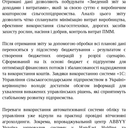
Отримані дані дозволяють побудувати «Зведений звіт за
доходами і витратами», який за своєю суттю є виробничим
кошторисом сільгосппідприємства. Аналіз цього звіту
дозволить чітко спланувати мінімізацію витрат виробництва,
ефективне використання сільгосптехніки, дорогих засобів
захисту рослин, насіння і добрив, контроль витрат ПММ.
Після отримання звіту за допомогою обробки всі планові дані
переносяться у підсистему бюджетування - результатом є
створення бюджетних операцій у розрізі сценарію.
Сформований на їх основі бюджет є підґрунтям для
оптимізації фінансових потоків і збалансованості надходження
та використання коштів. Завдяки використанню системи «1С:
Управління сільськогосподарським підприємством в Україні»
керівництво володіє достатнім обсягом інформації для
ухвалення виважених управлінських рішень, які сприятимуть
стабільному розвитку підприємства.
Переваги використання автоматизованої системи обліку та
управління уже відчули на практиці провідні вітчизняні
агрохолдинги. Зокрема, впроваджувальний центр ABBYY
Україна запровадив систему у HarvEast Holding та