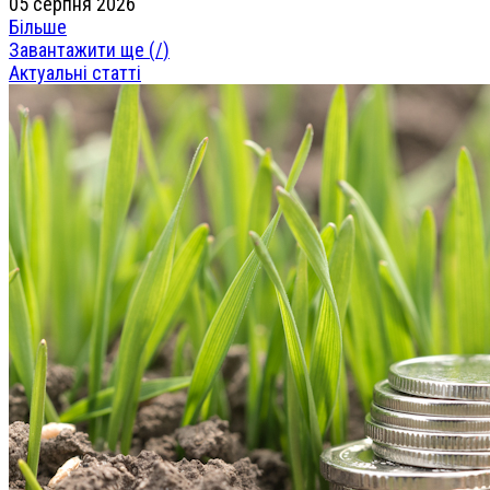
05 серпня 2026
Більше
Завантажити ще (
/
)
Актуальні статті