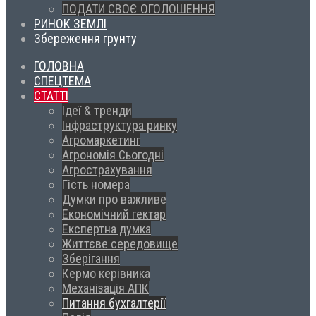
ПОДАТИ СВОЄ ОГОЛОШЕННЯ
РИНОК ЗЕМЛІ
Збереження грунту
ГОЛОВНА
СПЕЦТЕМА
СТАТТІ
Ідеї & тренди
Інфраструктура ринку
Агромаркетинг
Агрономія Сьогодні
Агрострахування
Гість номера
Думки про важливе
Економічний гектар
Експертна думка
Життєве середовище
Зберігання
Кермо керівника
Механізація АПК
Питання бухгалтерії