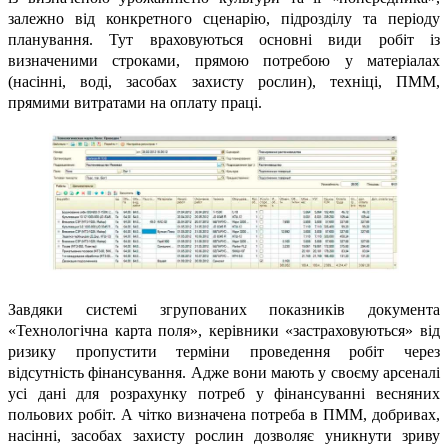
залежно від конкретного сценарію, підрозділу та періоду
планування. Тут враховуються основні види робіт із
визначеними строками, прямою потребою у матеріалах
(насінні, воді, засобах захисту рослин), техніці, ПММ,
прямими витратами на оплату праці.
Завдяки системі згрупованих показників документа
«Технологічна карта поля», керівники «застраховуються» від
ризику пропустити терміни проведення робіт через
відсутність фінансування. Адже вони мають у своєму арсеналі
усі дані для розрахунку потреб у фінансуванні весняних
польових робіт. А чітко визначена потреба в ПММ, добривах,
насінні, засобах захисту рослин дозволяє уникнути зриву