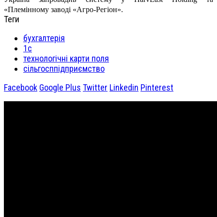
«Племінному заводі «Агро-Регіон».
Теги
бухгалтерія
1с
технологічні карти поля
сільгосппідприємство
Facebook
Google Plus
Twitter
Linkedin
Pinterest