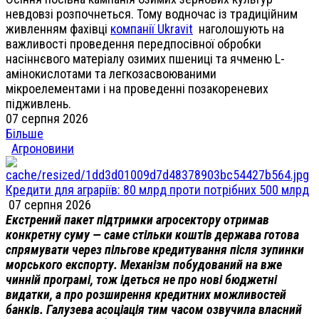
невдовзі розпочнеться. Тому водночас із традиційним
живленням фахівці
компанії Ukravit
наголошують на
важливості проведення передпосівної обробки
насіннєвого матеріалу озимих пшениці та ячменю L-
амінокислотами та легкозасвоюваними
мікроелементами і на проведенні позакореневих
підживлень.
07 серпня 2026
Більше
Агроновини
Кредити для аграріїв: 80 млрд проти потрібних 500 млрд
07 серпня 2026
Екстрений пакет підтримки агросектору отримав
конкретну суму — саме стільки коштів держава готова
спрямувати через пільгове кредитування після зупинки
морського експорту. Механізм побудований на вже
чинній програмі, тож ідеться не про нові бюджетні
видатки, а про розширення кредитних можливостей
банків. Галузева асоціація тим часом озвучила власний