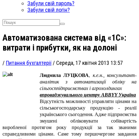
Забули свій пароль?
Забули свій логін?
Автоматизована система від «1С»:
витрати і прибутки, як на долоні
/
Питання бухгалтерії
/
Середа, 17 квітня 2013 13:57
Людмила ЛУЦКОВА
,
к.е.н., консультант-
аналітик з автоматизації обліку на
сільгосппідприємствах і агрохолдингах
впроваджувального
центру ABBYY Україна
Відсутність можливості управляти цінами на
сільськогосподарську продукцію - реалії
українського сьогодення. Адже підприємства
змушені обліковувати собівартість
виробленої протягом року продукції за так званими
справедливими цінами. Саме тому першочергове завдання