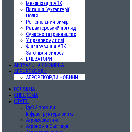
Механізація АПК
Питання бухгалтерії
Подія
Регіональний вимір
Редакторський погляд
Сучасне тваринництво
У правовому полі
Фінансування АПК
Заготівля силосу
ЕЛЕВАТОРИ
АКТУАЛЬНА РОЗМОВА
АГРОРЕКОРДИ
АГРОРЕКОРДИ НОВИНИ
ГОЛОВНА
СПЕЦТЕМА
СТАТТІ
Ідеї & тренди
Інфраструктура ринку
Агромаркетинг
Агрономія Сьогодні