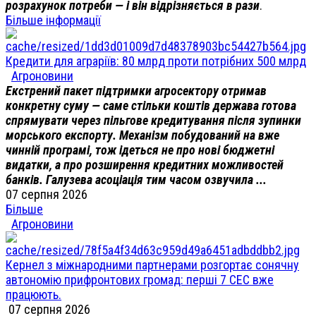
розрахунок потреби — і він відрізняється в рази
.
Більше інформації
Кредити для аграріїв: 80 млрд проти потрібних 500 млрд
Агроновини
Екстрений пакет підтримки агросектору отримав
конкретну суму — саме стільки коштів держава готова
спрямувати через пільгове кредитування після зупинки
морського експорту. Механізм побудований на вже
чинній програмі, тож ідеться не про нові бюджетні
видатки, а про розширення кредитних можливостей
банків. Галузева асоціація тим часом озвучила ...
07 серпня 2026
Більше
Агроновини
Кернел з міжнародними партнерами розгортає сонячну
автономію прифронтових громад: перші 7 СЕС вже
працюють.
07 серпня 2026