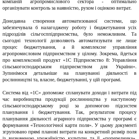
компаній агропромислового сектора - оптимально
організувати контроль за наявністю, рухом і оцінкою витрат.
Донедавна створення автоматизованої системи, що
забезпечувала б налагоджену роботу і бюджетування усіх
підрозділів сільгосппідприємства, було неможливим. Та
сьогодні технології дозволяють автоматизувати не лише
процес бюджетування, а й комплексне управління
агропромисловим підприємством у цілому. Зокрема, йдеться
про комплексний продукт «1С Підприємство 8: Управління
сільськогосподарським підприємством для України».
Зупинімося детальніше на плануванні діяльності в
рослинництві та, власне, бюджетуванні, у цій програмі.
Система від «1С» допоможе спланувати доходи і витрати під
час виробництва продукції рослинництва у наступному
сільськогосподарському році за допомогою підсистем
планування і бюджетування. Так, результатом процесу
планування діяльності аграрного підприємства у програмі є
формування «Технологічної карти поля». У цьому документі
згруповано прямі планові витрати на конкретний розмір поля
із визначеною урожайністю культури та її «попередника»,