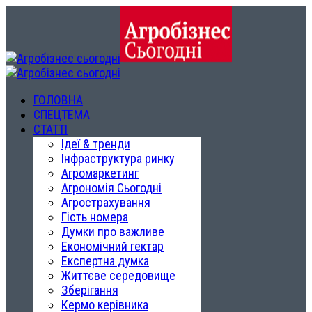
ГОЛОВНА
СПЕЦТЕМА
СТАТТІ
Ідеї & тренди
Інфраструктура ринку
Агромаркетинг
Агрономія Сьогодні
Агрострахування
Гість номера
Думки про важливе
Економічний гектар
Експертна думка
Життєве середовище
Зберігання
Кермо керівника