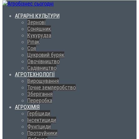
АГРАРНІ КУЛЬТУРИ
Зернові
Соняшник
Кукурудза
Ріпак
Соя
Цукровий буряк
Овочівництво
Садівництво
АГРОТЕХНОЛОГІЇ
Вирощування
Точне землеробство
Зберігання
Переробка
АГРОХІМІЯ
Гербіциди
Інсектициди
Фунгіциди
Протруйники