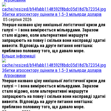
Збитки агросектору оцінили в 1,5–3 мільярди доларів
05 серпня 2026
Уперше названо ціну нинішньої логістичної кризи для
галузі — і вона вимірюється мільярдами. Заразом
стало відомо, коли альтернативні маршрути
запрацюють на повну і скільки вони насправді здатні
вивезти. Відповідь на друге питання невтішна:
приблизно половину того, що давало море.
Більше інформації
Збитки агросектору оцінили в 1,5–3 мільярди доларів
Агроновини
Уперше названо ціну нинішньої логістичної кризи для
галузі — і вона вимірюється мільярдами. Заразом
стало відомо, коли альтернативні маршрути
запрацюють на повну і скільки вони насправді здатні
вивезти. Відповідь на друге питання невтішна:
приблизно половину того, що давало море.