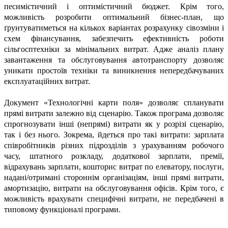
песимістичний і оптимістичний бюджет. Крім того,
можливість розробити оптимальний бізнес-план, що
ґрунтуватиметься на кількох варіантах розрахунку сівозміни і
схем фінансування, забезпечить ефективність роботи
сільгосптехніки за мінімальних витрат. Адже аналіз плану
завантаження та обслуговування автотранспорту дозволяє
уникати простоїв техніки та виникнення непередбачуваних
експлуатаційних витрат.
Документ «Технологічні карти поля» дозволяє спланувати
прямі витрати залежно від сценарію. Також програма дозволяє
спрогнозувати інші (непрямі) витрати як у розрізі сценарію,
так і без нього. Зокрема, йдеться про такі витрати: зарплата
співробітників різних підрозділів з урахуванням робочого
часу, штатного розкладу, додаткової зарплати, премії,
відрахувань зарплати, кошторис витрат по елеватору, послуги,
надані/отримані стороннім організаціям, інші прямі витрати,
амортизацію, витрати на обслуговування офісів. Крім того, є
можливість врахувати специфічні витрати, не передбачені в
типовому функціоналі програми.