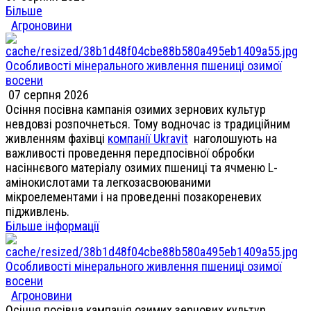
Більше
Агроновини
Особливості мінерального живлення пшениці озимої
восени
07 серпня 2026
Осіння посівна кампанія озимих зернових культур
невдовзі розпочнеться. Тому водночас із традиційним
живленням фахівці
компанії Ukravit
наголошують на
важливості проведення передпосівної обробки
насіннєвого матеріалу озимих пшениці та ячменю L-
амінокислотами та легкозасвоюваними
мікроелементами і на проведенні позакореневих
підживлень.
Більше інформації
Особливості мінерального живлення пшениці озимої
восени
Агроновини
Осіння посівна кампанія озимих зернових культур