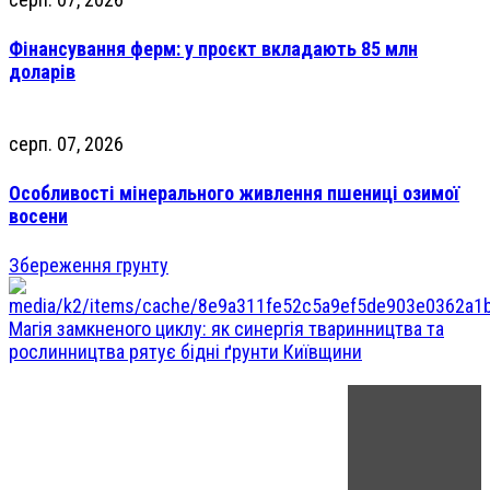
Фінансування ферм: у проєкт вкладають 85 млн
доларів
серп. 07, 2026
Особливості мінерального живлення пшениці озимої
восени
Збереження грунту
Магія замкненого циклу: як синергія тваринництва та
рослинництва рятує бідні ґрунти Київщини