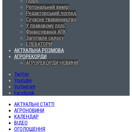
Подія
Регіональний вимір
Редакторський погляд
Сучасне тваринництво
У правовому полі
Фінансування АПК
Заготівля силосу
ЕЛЕВАТОРИ
АКТУАЛЬНА РОЗМОВА
АГРОРЕКОРДИ
АГРОРЕКОРДИ НОВИНИ
Twitter
Youtube
Instagram
Facebook
АКТУАЛЬНІ СТАТТІ
АГРОНОВИНИ
КАЛЕНДАР
ВІДЕО
ОГОЛОШЕННЯ