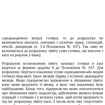
середньоденних витрат готівки, то до розрахунку не
включаються виплати, пов'язані з оплатою праці, стипендій,
пенсій, дивідендів (п. 5.4 Положення № 637). Так само не
включаються до розрахунку ліміту суми готівки, що внесена з
каси на рахунок у банку.
Розрахунок встановлення ліміту залишку готівки в касі
ведеться за формою додатка 8 до Положення № 637. Для
розрахунку беруться показники (суми надходження або видачі
готівки) будь-яких трьох місяців підряд з останніх дванадцяти
місяців. Якщо підприємство зацікавлене в збільшенні ліміту,
воно може врахувати ті місяці, в яких такі показники були
найбільшими. Більш того, підприємство може поклопотатися
про збільшення ліміту заздалегідь, здійснюючи якомога більше
операцій з готівкою і у великих сумах, щоб потім врахувати їх
під час розрахунку ліміту каси. З часом, коли такі «підготовчі»