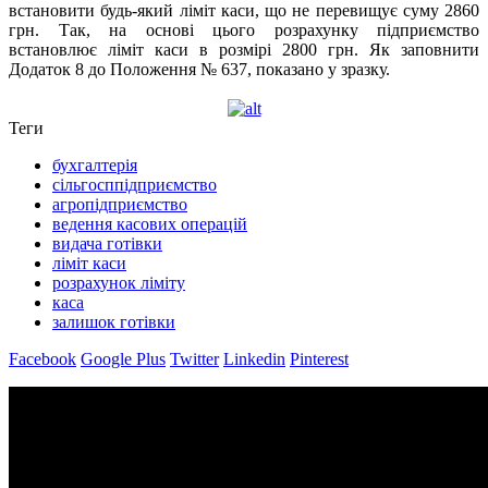
встановити будь-який ліміт каси, що не перевищує суму 2860
грн. Так, на основі цього розрахунку підприємство
встановлює ліміт каси в розмірі 2800 грн. Як заповнити
Додаток 8 до Положення № 637, показано у зразку.
Теги
бухгалтерія
сільгосппідприємство
агропідприємство
ведення касових операцій
видача готівки
ліміт каси
розрахунок ліміту
каса
залишок готівки
Facebook
Google Plus
Twitter
Linkedin
Pinterest