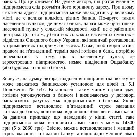
банків. Що це означає? На думку автора, під розташуванням
підприємства слід розуміти його юридичну адресу. При цьому
фактична адреса підприємства може знаходитись у великому
місті, де є велика кількість різних банків. По-друге, таким
населеним пунктом, де немає банків, наразі може бути тільки
населений пункт у сільській місцевості, який не є районним
центром. До того ж, у багатьох сільських населених пунктах є
відділення Ощадного банку України, які зазвичай розташовані
в приміщеннях підприємств зв'язку. Отже, щоб скористатися
правом на п'ятиденний термін здачі готівки в банк, потрібно
переконатися у тому, що в населеному пункті, де
зареєстровано підприємство, немає відділення Ощадбанку
(або будь-якого іншого банку).
Знову ж, на думку автора, відділення підприємства зв'язку не
може вважатися банківською установою для цілей п. 5.1
Положення № 637. Встановлені таким чином строки здачі
готівки узгоджуються з банком і визначаються у договорі
банківського рахунку між підприємством і банком. Якщо
підприємство встановлює п’ятиденний строк здавання
готівки до банку, воно може відповідно збільшити ліміт каси.
За даними прикладу, що наведений у кінці статті, таке
підприємство може встановити ліміт каси у межах 14300
грн
(5 х 2860 грн). Звісно, можна встановлювати і менший
строк здавання готівки до банку та відповідно менший ліміт