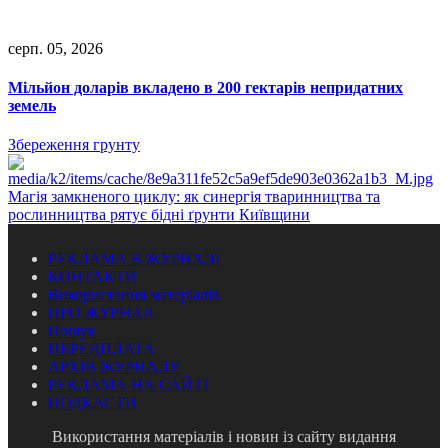
серп. 05, 2026
Мільйон доларів вкладено в 200 гектарів непридатних
земель
Збереження грунту
Магія замкненого циклу: як синергія тваринництва та
рослинництва рятує бідні ґрунти Київщини
РЕКЛАМА В ЖУРНАЛІ
КОНТАКТИ
Використання матеріалів
ПРО ЖУРНАЛ
Пошук
ПЕРЕДПЛАТА
АРХІВ ЖУРНАЛУ
РЕКЛАМА НА САЙТІ
ПОДКАСТИ
Використання матеріалів і новин із сайту видання