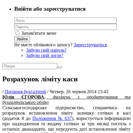
Ввійти або зареєструватися
Запам'ятати мене
Увійти
Не маєте облікового запису?
Зареєструватися
Забули свій пароль?
Забули свій логін?
Розрахунок ліміту каси
/
Питання бухгалтерії
/
Четвер, 26 червня 2014 15:43
Юлія ЄГОРОВА
,
фахівець з оподаткування та
бухгалтерського обліку
Сільськогосподарське підприємство, спираючись на
розрахунок встановлення ліміту залишку готівки в касі
(додаток 8 до
Положення № 637
), користується інформацією
про надходження та видачу готівки за три місяці поспіль з
останніх дванадцяти, що передують даті встановлення ліміту