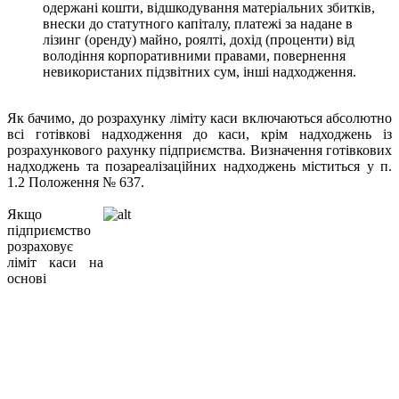
одержані кошти, відшкодування матеріальних збитків,
внески до статутного капіталу, платежі за надане в
лізинг (оренду) майно, роялті, дохід (проценти) від
володіння корпоративними правами, повернення
невикористаних підзвітних сум, інші надходження.
Як бачимо, до розрахунку ліміту каси включаються абсолютно
всі готівкові надходження до каси, крім надходжень із
розрахункового рахунку підприємства. Визначення готівкових
надходжень та позареалізаційних надходжень міститься у п.
1.2 Положення № 637.
Якщо
підприємство
розраховує
ліміт каси на
основі