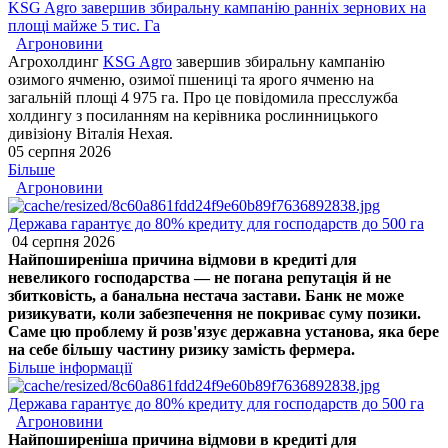
KSG Agro завершив збиральну кампанію ранніх зернових на
площі майже 5 тис. Га
Агроновини
Агрохолдинг
KSG Agro
завершив збиральну кампанію
озимого ячменю, озимої пшениці та ярого ячменю на
загальній площі 4 975 га. Про це повідомила пресслужба
холдингу з посиланням на керівника рослинницького
дивізіону Віталія Нехая.
05 серпня 2026
Більше
Агроновини
Держава гарантує до 80% кредиту для господарств до 500 га
04 серпня 2026
Найпоширеніша причина відмови в кредиті для
невеликого господарства — не погана репутація й не
збитковість, а банальна нестача застави. Банк не може
ризикувати, коли забезпечення не покриває суму позики.
Саме цю проблему й розв'язує державна установа, яка бере
на себе більшу частину ризику замість фермера.
Більше інформації
Держава гарантує до 80% кредиту для господарств до 500 га
Агроновини
Найпоширеніша причина відмови в кредиті для