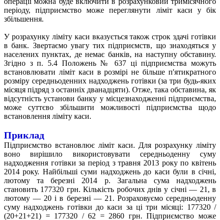
операції можна буде включити в розрахунковий тримісячного
періоду, підприємство може переглянути ліміт каси у бік
збільшення.
У розрахунку ліміту каси вказується також строк здачі готівки
в банк. Звертаємо увагу тих підприємств, що знаходяться у
населених пунктах, де немає банків, на наступну обставину.
Згідно з п. 5.4 Положень № 637 ці підприємства можуть
встановлювати ліміт каси в розмірі не більше п'ятикратного
розміру середньоденних надходжень готівки (за три будь-яких
місяця підряд з останніх дванадцяти). Отже, така обставина, як
відсутність установи банку у місцезнаходженні підприємства,
може суттєво збільшити можливості підприємства щодо
встановлення ліміту каси.
Приклад
Підприємство встановлює ліміт каси. Для розрахунку ліміту
воно вирішило використовувати середньоденну суму
надходження готівки за період з травня 2013 року по квітень
2014 року. Найбільші суми надходжень до каси були в січні,
лютому та березні 2014 р. Загальна сума надходжень
становить 177320 грн. Кількість робочих днів у січні — 21, в
лютому — 20 і в березні — 21. Розраховуємо середньоденну
суму надходжень готівки до каси за ці три місяці: 177320 /
(20+21+21) = 177320 / 62 = 2860 грн. Підприємство може