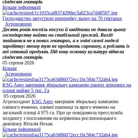
сімдесят гектарів.
Більше інформації
Господарство запустило переробку льону на 70 гектарах
Агроновини
Десять років поспіль посухи й шкідники не давали цьому
господарству вийти на стабільний урожай. Вихід
знайшовся не в нових гектарах, а в зміні самої моделі
заробітку: тепер тут не продають сировину, а роблять із
неї готовий продукт. Під нову основну культуру відвели
сімдесят гектарів.
05 серпня 2026
Більше
Агроновини
KSG Agro завершив збиральну кампанію ранніх зернових на
площі майже 5 тис. Га
05 серпня 2026
Агрохолдинг
KSG Agro
завершив збиральну кампанію
озимого ячменю, озимої пшениці та ярого ячменю на
загальній площі 4 975 га. Про це повідомила пресслужба
холдингу з посиланням на керівника рослинницького
дивізіону Віталія Нехая.
Більше інформації