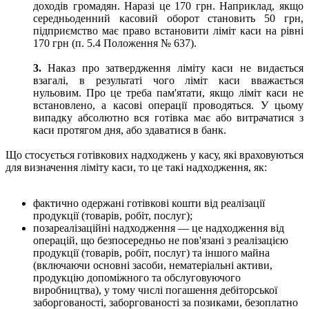
доходів громадян. Наразі це 170 грн. Наприклад, якщо
середньоденний касовий оборот становить 50 грн,
підприємство має право встановити ліміт каси на рівні
170 грн
(п. 5.4 Положення № 637).
3.
Наказ про затвердження ліміту каси не видається
взагалі, в результаті чого ліміт каси вважається
нульовим. Про це треба пам'ятати, якщо ліміт каси не
встановлено, а касові операції проводяться. У цьому
випадку абсолютно вся готівка має або витрачатися з
каси протягом дня, або здаватися в банк.
Що стосується готівкових надходжень у касу, які враховуються
для визначення ліміту каси, то це такі надходження, як:
фактично одержані готівкові кошти від реалізації
продукції (товарів, робіт, послуг);
позареалізаційні надходження — це надходження від
операцій, що безпосередньо не пов'язані з реалізацією
продукції (товарів, робіт, послуг) та іншого майна
(включаючи основні засоби, нематеріальні активи,
продукцію допоміжного та обслуговуючого
виробництва), у тому числі погашення дебіторської
заборгованості, заборгованості за позиками, безоплатно