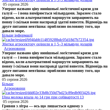
05 серпня 2026
Уперше названо ціну нинішньої логістичної кризи для
галузі — і вона вимірюється мільярдами. Заразом стало
відомо, коли альтернативні маршрути запрацюють на
повну і скільки вони насправді здатні вивезти. Відповідь на
друге питання невтішна: приблизно половину того, що
давало море.
Більше інформації
Збитки агросектору оцінили в 1,5–3 мільярди доларів
Агроновини
Уперше названо ціну нинішньої логістичної кризи для
галузі — і вона вимірюється мільярдами. Заразом стало
відомо, коли альтернативні маршрути запрацюють на
повну і скільки вони насправді здатні вивезти. Відповідь на
друге питання невтішна: приблизно половину того, що
давало море.
05 серпня 2026
Більше
Агроновини
Ціна молока впала до 14 грн при собівартості 13
05 серпня 2026
Гривня з літра — ось що лишається одному з