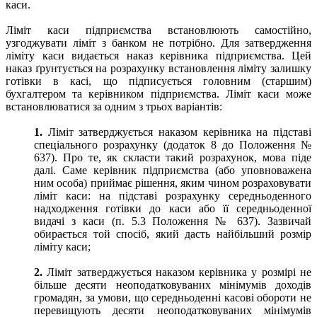
каси.
Ліміт каси підприємства встановлюють самостійно,
узгоджувати ліміт з банком не потрібно. Для затвердження
ліміту каси видається наказ керівника підприємства. Цей
наказ ґрунтується на розрахунку встановлення ліміту залишку
готівки в касі, що підписується головним (старшим)
бухгалтером та керівником підприємства. Ліміт каси може
встановлюватися за одним з трьох варіантів:
1.
Ліміт затверджується наказом керівника на підставі
спеціального розрахунку (додаток 8 до Положення №
637). Про те, як скласти такий розрахунок, мова піде
далі. Саме керівник підприємства (або уповноважена
ним особа) приймає рішення, яким чином розраховувати
ліміт каси: на підставі розрахунку середньоденного
надходження готівки до каси або її середньоденної
видачі з каси (п. 5.3 Положення № 637). Зазвичай
обирається той спосіб, який дасть найбільший розмір
ліміту каси;
2.
Ліміт затверджується наказом керівника у розмірі не
більше десяти неоподатковуваних мінімумів доходів
громадян, за умови, що середньоденні касові обороти не
перевищують десяти неоподатковуваних мінімумів