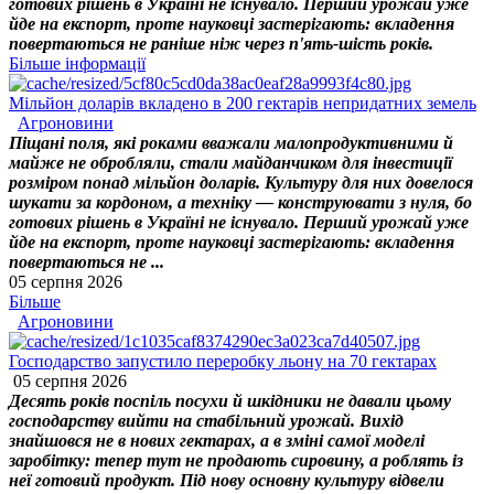
готових рішень в Україні не існувало. Перший урожай уже
йде на експорт, проте науковці застерігають: вкладення
повертаються не раніше ніж через п'ять-шість років.
Більше інформації
Мільйон доларів вкладено в 200 гектарів непридатних земель
Агроновини
Піщані поля, які роками вважали малопродуктивними й
майже не обробляли, стали майданчиком для інвестиції
розміром понад мільйон доларів. Культуру для них довелося
шукати за кордоном, а техніку — конструювати з нуля, бо
готових рішень в Україні не існувало. Перший урожай уже
йде на експорт, проте науковці застерігають: вкладення
повертаються не ...
05 серпня 2026
Більше
Агроновини
Господарство запустило переробку льону на 70 гектарах
05 серпня 2026
Десять років поспіль посухи й шкідники не давали цьому
господарству вийти на стабільний урожай. Вихід
знайшовся не в нових гектарах, а в зміні самої моделі
заробітку: тепер тут не продають сировину, а роблять із
неї готовий продукт. Під нову основну культуру відвели