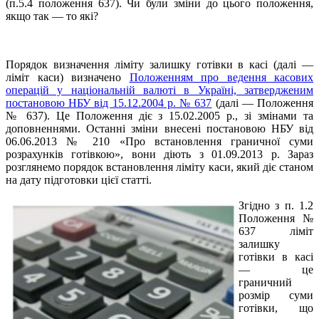
(п.5.4 положення 637). Чи були зміни до цього положення,
якщо так — то які?
Порядок визначення ліміту залишку готівки в касі (далі —
ліміт каси) визначено
Положенням про ведення касових
операцій у національній валюті в Україні, затвердженим
постановою НБУ від 15.12.2004 р. № 637
(далі — Положення
№ 637). Це Положення діє з 15.02.2005 р.,
зі змінами та
доповненнями. Останні зміни внесені постановою НБУ від
06.06.2013 № 210 «Про встановлення граничної суми
розрахунків готівкою», вони діють з 01.09.2013 р. Зараз
розглянемо порядок встановлення ліміту каси, який діє станом
на дату підготовки цієї статті.
Згідно з п. 1.2
Положення
№
637 ліміт
залишку
готівки в касі
— це
граничний
розмір суми
готівки, що