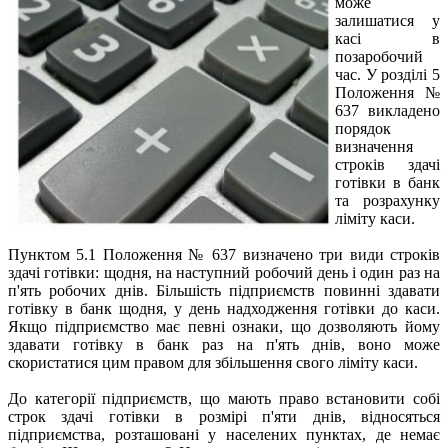
може
залишатися у
касі в
позаробочий
час. У розділі 5
Положення №
637 викладено
порядок
визначення
строків здачі
готівки в банк
та розрахунку
ліміту каси.
Пунктом 5.1 Положення № 637 визначено три види строків
здачі готівки: щодня, на наступний робочий день і один раз на
п'ять робочих днів. Більшість підприємств повинні здавати
готівку в банк щодня, у день надходження готівки до каси.
Якщо підприємство має певні ознаки, що дозволяють йому
здавати готівку в банк раз на п'ять днів, воно може
скористатися цим правом для збільшення свого ліміту каси.
До категорії підприємств, що мають право встановити собі
строк здачі готівки в розмірі п'яти днів, відносяться
підприємства, розташовані у населених пунктах, де немає