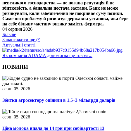
невеликого господарства — не погана репутація й не
збитковість, а банальна нестача застави. Банк не може
ризикувати, коли забезпечення не покриває суму позики.
Саме цю проблему й розв'язує державна установа, яка бере
на себе більшу частину ризику замість фермера.
04 серпня 2026
Більше
Завантажити ще (
/
)
Актуальні статті
Як компанія ADAMA допомогла ще трьом ...
НОВИНИ
серп. 05, 2026
Збитки агросектору оцінили в 1,5–3 мільярди доларів
серп. 05, 2026
Ціна молока впала до 14 грн при собівартості 13