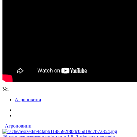
Усі
Агроновини
Агроновини
Збитки агросектору оцінили в 1,5–3 мільярди доларів