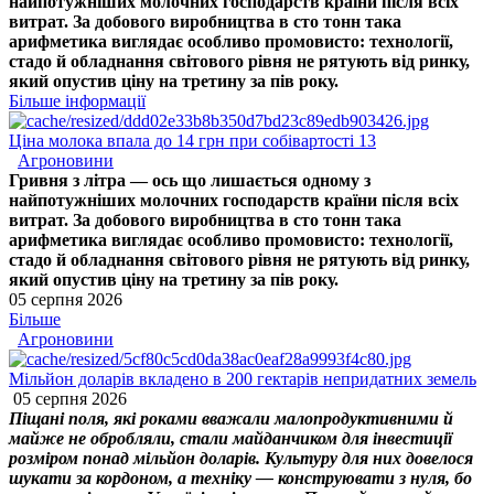
найпотужніших молочних господарств країни після всіх
витрат. За добового виробництва в сто тонн така
арифметика виглядає особливо промовисто: технології,
стадо й обладнання світового рівня не рятують від ринку,
який опустив ціну на третину за пів року.
Більше інформації
Ціна молока впала до 14 грн при собівартості 13
Агроновини
Гривня з літра — ось що лишається одному з
найпотужніших молочних господарств країни після всіх
витрат. За добового виробництва в сто тонн така
арифметика виглядає особливо промовисто: технології,
стадо й обладнання світового рівня не рятують від ринку,
який опустив ціну на третину за пів року.
05 серпня 2026
Більше
Агроновини
Мільйон доларів вкладено в 200 гектарів непридатних земель
05 серпня 2026
Піщані поля, які роками вважали малопродуктивними й
майже не обробляли, стали майданчиком для інвестиції
розміром понад мільйон доларів. Культуру для них довелося
шукати за кордоном, а техніку — конструювати з нуля, бо