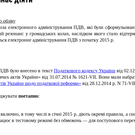
о обліку
ла електронного адміністрування ПДВ, які були сформульовані
ий резонанс у громадських колах, наслідком якого стало відтер
ься електронне адміністрування ПДВ з початку 2015 р.
ПДВ було внесено в текст
Податкового кодексу України
від 02.1
вчих актів України» від 31.07.2014 № 1621-VII. Вони мали набра
ктів України щодо податкової реформи»
від 28.12.2014 р. N 71-VII
аджувати
поетапно
:
 включно, в тому числі в січні 2015 р. діють окремі правила, а 
працює в тестовому режимі без обмежень — для поступового пер