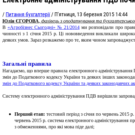
/
Питання бухгалтерії
/
П'ятниця, 13 березня 2015 14:44
Юлія ЄГОРОВА
,
фахівець з оподаткування та бухгалтерськог
В
«Агробізнес Сьогодні» № 21/2014
ми розповідали про прави
чинності з 1 січня 2015 р. Ці нововведення викликали широк
деяких умов. Зараз розкажемо про те, яким чином запроваджуєт
Загальні правила
Нагадаємо, що вперше правила електронного адміністрування 
змін до Податкового кодексу України та деяких інших законода
змін до Податкового кодексу України та деяких законодавчих а
Систему електронного адміністрування ПДВ вирішили запров
Перший етап:
тестовий період з січня по червень 2015 р.
червень 2015 р. система електронного адміністрування 
з обмеженнями, про які мова піде далі;