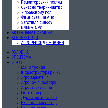
Редакторський погляд
Сучасне тваринництво
У правовому полі
Фінансування АПК
Заготівля силосу
ЕЛЕВАТОРИ
АКТУАЛЬНА РОЗМОВА
АГРОРЕКОРДИ
АГРОРЕКОРДИ НОВИНИ
ГОЛОВНА
СПЕЦТЕМА
СТАТТІ
Ідеї & тренди
Інфраструктура ринку
Агромаркетинг
Агрономія Сьогодні
Агрострахування
Гість номера
Думки про важливе
Економічний гектар
Експертна думка