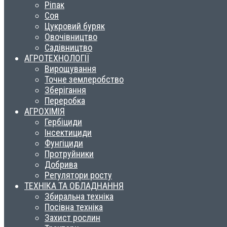
Ріпак
Соя
Цукровий буряк
Овочівництво
Садівництво
АГРОТЕХНОЛОГІЇ
Вирощування
Точне землеробство
Зберігання
Переробка
АГРОХІМІЯ
Гербіциди
Інсектициди
Фунгіциди
Протруйники
Добрива
Регулятори росту
ТЕХНІКА ТА ОБЛАДНАННЯ
Збиральна техніка
Посівна техніка
Захист рослин