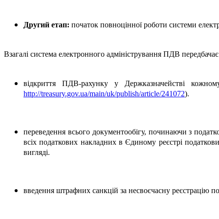
Другий етап:
початок повноцінної роботи системи електр
Взагалі система електронного адміністрування ПДВ передбачає
відкриття ПДВ-рахунку у Держказначействі кожн
http://treasury.gov.ua/main/uk/publish/article/241072
).
переведення всього документообігу, починаючи з податко
всіх податкових накладних в Єдиному реєстрі податков
вигляді.
введення штрафних санкцій за несвоєчасну реєстрацію п