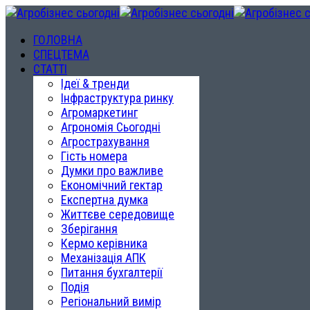
ГОЛОВНА
СПЕЦТЕМА
СТАТТІ
Ідеї & тренди
Інфраструктура ринку
Агромаркетинг
Агрономія Сьогодні
Агрострахування
Гість номера
Думки про важливе
Економічний гектар
Експертна думка
Життєве середовище
Зберігання
Кермо керівника
Механізація АПК
Питання бухгалтерії
Подія
Регіональний вимір