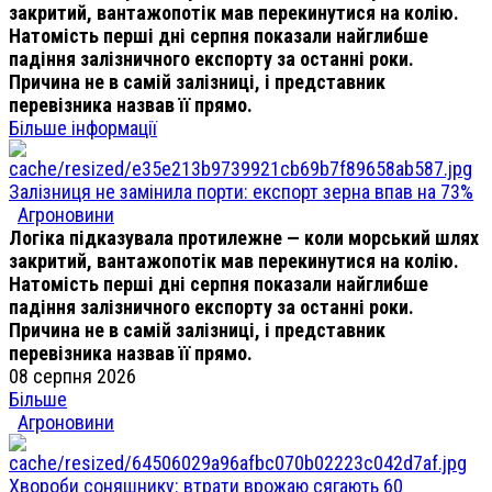
закритий, вантажопотік мав перекинутися на колію.
Натомість перші дні серпня показали найглибше
падіння залізничного експорту за останні роки.
Причина не в самій залізниці, і представник
перевізника назвав її прямо.
Більше інформації
Залізниця не замінила порти: експорт зерна впав на 73%
Агроновини
Логіка підказувала протилежне — коли морський шлях
закритий, вантажопотік мав перекинутися на колію.
Натомість перші дні серпня показали найглибше
падіння залізничного експорту за останні роки.
Причина не в самій залізниці, і представник
перевізника назвав її прямо.
08 серпня 2026
Більше
Агроновини
Хвороби соняшнику: втрати врожаю сягають 60