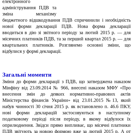
електронного
адміністрування ПДВ та
зміна механізму
бюджетного відшкодування ПДВ спричинили і необхідність
нової форми декларації ПДВ. Нова форма декларації
вводиться в дію зі звітного періоду за лютий 2015 р. — для
місячних платників ПДВ, та за перший квартал 2015 р. — для
квартальних платників. Розглянемо основні зміни, що
відбулися у формі декларації.
Загальні моменти
Зміни до форми декларації з ПДВ, що затверджена наказом
Мінфіну від 23.09.2014 № 966, внесені наказом МФУ «Про
внесення змін до деяких нормативно-правових актів
Міністерства фінансів України» від 23.01.2015 №13, який
набув чинності 30 січня 2015 р. як встановлено п. 46.6 ПКУ,
нові форми декларацій застосовуються в наступному
податковому періоді після періоду, в якому відбулося їх
оприлюднення. Звідси прямо випливає, що місячні платники
ПДВ звітують за новою формою вже за лютий 2015 р. А от