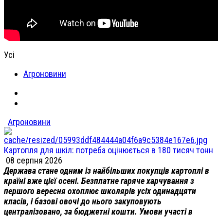
Усі
Агроновини
Агроновини
Картопля для шкіл: потреба оцінюється в 180 тисяч тонн
08 серпня 2026
Держава стане одним із найбільших покупців картоплі в
країні вже цієї осені. Безплатне гаряче харчування з
першого вересня охоплює школярів усіх одинадцяти
класів, і базові овочі до нього закуповують
централізовано, за бюджетні кошти. Умови участі в