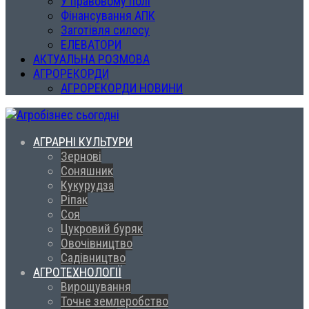
У правовому полі
Фінансування АПК
Заготівля силосу
ЕЛЕВАТОРИ
АКТУАЛЬНА РОЗМОВА
АГРОРЕКОРДИ
АГРОРЕКОРДИ НОВИНИ
АГРАРНІ КУЛЬТУРИ
Зернові
Соняшник
Кукурудза
Ріпак
Соя
Цукровий буряк
Овочівництво
Садівництво
АГРОТЕХНОЛОГІЇ
Вирощування
Точне землеробство