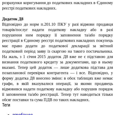
розрахунки коригування до податкових накладних в Єдиному
реєстрі податкових накладних.
Додаток Д8
Відповідно до норм п.201.10 ПКУ у разі відмови продавця
товарів/послуг надати податкову накладну або в разі
порушення ним порядку її заповнення та/або порядку
реєстрації в Єдиному реєстрі податкових накладних покупець
має право додати до податкової декларації за звітний
податковий період заяву із скаргою на такого постачальника.
На жаль, з 1 січня 2015 додаток Д8 вже не є підставою для
визнання податкового кредиту за документами, що в ньому
вказані. Тепер цей додаток — лише додаткова підстава для
позапланової перевірки контрагента — і все. Відповідно, у
форму додатка Д8 внесено зміни: в обох таблицях вже немає
графи, в якій вказувалися операції, за якими продавець
відмовився надати податкову накладну або порушив порядок
її заповнення та/або реєстрації. Тепер тут наводиться тільки
обсяг поставки та сума ПДВ по таких накладних.
Теги
агробізнес