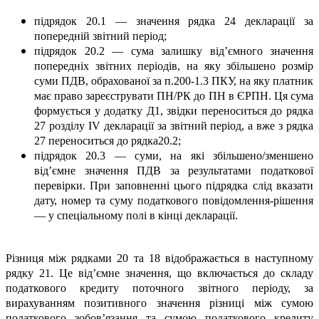
підрядок 20.1 — значення рядка 24 декларації за
попередній звітний період;
підрядок 20.2 — сума залишку від’ємного значення
попередніх звітних періодів, на яку збільшено розмір
суми ПДВ, обрахованої за п.200-1.3 ПКУ, на яку платник
має право зареєструвати ПН/РК до ПН в ЄРПН. Ця сума
формується у додатку Д1, звідки переноситься до рядка
27 розділу IV декларації за звітний період, а вже з рядка
27 переноситься до рядка20.2;
підрядок 20.3 — суми, на які збільшено/зменшено
від’ємне значення ПДВ за результатами податкової
перевірки. При заповненні цього підрядка слід вказати
дату, номер та суму податкового повідомлення-рішення
— у спеціальному полі в кінці декларації.
Різниця між рядками 20 та 18 відображається в наступному
рядку 21. Це від’ємне значення, що включається до складу
податкового кредиту поточного звітного періоду, за
вирахуванням позитивного значення різниці між сумою
податкового зобов’язання та сумою податкового кредиту