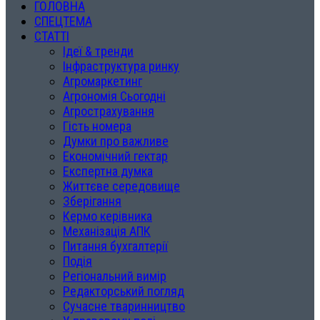
ГОЛОВНА
СПЕЦТЕМА
СТАТТІ
Ідеї & тренди
Інфраструктура ринку
Агромаркетинг
Агрономія Сьогодні
Агрострахування
Гість номера
Думки про важливе
Економічний гектар
Експертна думка
Життєве середовище
Зберігання
Кермо керівника
Механізація АПК
Питання бухгалтерії
Подія
Регіональний вимір
Редакторський погляд
Сучасне тваринництво