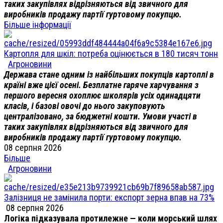
таких закупівлях відрізняються від звичного для
виробників продажу партії гуртовому покупцю.
Більше інформації
Картопля для шкіл: потреба оцінюється в 180 тисяч тонн
Агроновини
Держава стане одним із найбільших покупців картоплі в
країні вже цієї осені. Безплатне гаряче харчування з
першого вересня охоплює школярів усіх одинадцяти
класів, і базові овочі до нього закуповують
централізовано, за бюджетні кошти. Умови участі в
таких закупівлях відрізняються від звичного для
виробників продажу партії гуртовому покупцю.
08 серпня 2026
Більше
Агроновини
Залізниця не замінила порти: експорт зерна впав на 73%
08 серпня 2026
Логіка підказувала протилежне — коли морський шлях