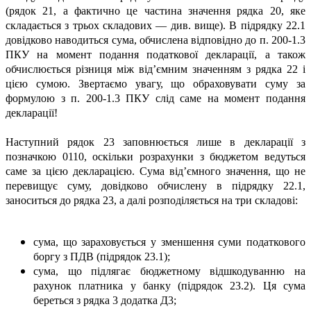
(рядок 21, а фактично це частина значення рядка 20, яке
складається з трьох складових — див. вище). В підрядку 22.1
довідково наводиться сума, обчислена відповідно до п. 200-1.3
ПКУ на момент подання податкової декларації, а також
обчислюється різниця між від’ємним значенням з рядка 22 і
цією сумою. Звертаємо увагу, що обраховувати суму за
формулою з п. 200-1.3 ПКУ слід саме на момент подання
декларації!
Наступний рядок 23 заповнюється лише в декларації з
позначкою 0110, оскільки розрахунки з бюджетом ведуться
саме за цією декларацією. Cума від’ємного значення, що не
перевищує суму, довідково обчислену в підрядку 22.1,
заноситься до рядка 23, а далі розподіляється на три складові:
сума, що зараховується у зменшення суми податкового
боргу з ПДВ (підрядок 23.1);
сума, що підлягає бюджетному відшкодуванню на
рахунок платника у банку (підрядок 23.2). Ця сума
береться з рядка 3 додатка Д3;