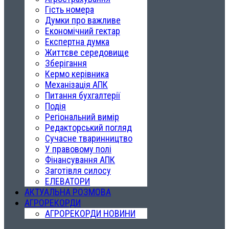
Гість номера
Думки про важливе
Економічний гектар
Експертна думка
Життєве середовище
Зберігання
Кермо керівника
Механізація АПК
Питання бухгалтерії
Подія
Регіональний вимір
Редакторський погляд
Сучасне тваринництво
У правовому полі
Фінансування АПК
Заготівля силосу
ЕЛЕВАТОРИ
АКТУАЛЬНА РОЗМОВА
АГРОРЕКОРДИ
АГРОРЕКОРДИ НОВИНИ