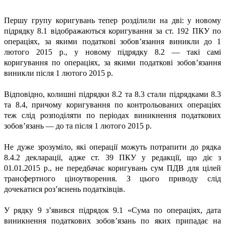
Першу групу коригувань тепер розділили на дві: у новому
підрядку 8.1 відображаються коригування за ст. 192 ПКУ по
операціях, за якими податкові зобов’язання виникли до 1
лютого 2015 р., у новому підрядку 8.2 — такі самі
коригування по операціях, за якими податкові зобов’язання
виникли після 1 лютого 2015 р.
Відповідно, колишні підрядки 8.2 та 8.3 стали підрядками 8.3
та 8.4, причому коригування по контрольованих операціях
теж слід розподіляти по періодах виникнення податкових
зобов’язань — до та після 1 лютого 2015 р.
Не дуже зрозуміло, які операції можуть потрапити до рядка
8.4.2 декларації, адже ст. 39 ПКУ у редакції, що діє з
01.01.2015 р., не передбачає коригувань сум ПДВ для цілей
трансфертного ціноутворення. З цього приводу слід
дочекатися роз’яснень податківців.
У рядку 9 з’явився підрядок 9.1 «Сума по операціях, дата
виникнення податкових зобов’язань по яких припадає на