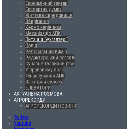
Економічний гектар
Експертна думка
Життєве середовище
Зберігання
Кермо керівника
Механізація АПК
Питання бухгалтерії
Подія
Регіональний вимір
Редакторський погляд
Сучасне тваринництво
У правовому полі
Фінансування АПК
Заготівля силосу
ЕЛЕВАТОРИ
АКТУАЛЬНА РОЗМОВА
АГРОРЕКОРДИ
АГРОРЕКОРДИ НОВИНИ
Twitter
Youtube