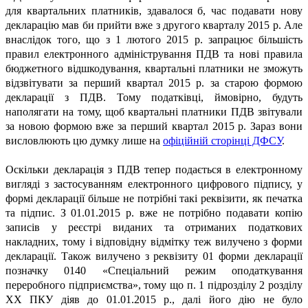
для квартальних платників, здавалося б, час подавати нову
декларацію мав би прийти вже з другого кварталу 2015 р. Але
внаслідок того, що з 1 лютого 2015 р. запрацює більшість
правил електронного адміністрування ПДВ та нові правила
бюджетного відшкодування, квартальні платники не зможуть
відзвітувати за перший квартал 2015 р. за старою формою
декларації з ПДВ. Тому податківці, ймовірно, будуть
наполягати на тому, щоб квартальні платники ПДВ звітували
за новою формою вже за перший квартал 2015 р. Зараз вони
висловлюють цю думку лише на
офіційній сторінці ДФСУ
.
Оскільки декларація з ПДВ тепер подається в електронному
вигляді з застосуванням електронного цифрового підпису, у
формі декларації більше не потрібні такі реквізити, як печатка
та підпис. З 01.01.2015 р. вже не потрібно подавати копію
записів у реєстрі виданих та отриманих податкових
накладних, тому і відповідну відмітку теж вилучено з форми
декларації. Також вилучено з реквізиту 01 форми декларації
позначку 0140 «Спеціальний режим оподаткування
переробного підприємства», тому що п. 1 підрозділу 2 розділу
ХХ ПКУ діяв до 01.01.2015 р., далі його дію не було