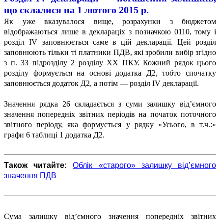
що склалися
на 1 лютого 2015 р.
Як уже вказувалося вище, розрахунки з бюджетом
відображаються лише в деклараціх з позначкою 0110, тому і
розділ IV заповнюється саме в цій декларації. Цей розділ
заповнюють тільки ті платники ПДВ, які зробили вибір згідно
з п. 33 підрозділу 2 розділу ХХ ПКУ. Кожний рядок цього
розділу формується на основі додатка Д2, тобто спочатку
заповнюється додаток Д2, а потім — розділ IV декларації.
Значення рядка 26 складається з суми залишку від’ємного
значення попередніх звітних періодів на початок поточного
звітного періоду, яка формується у рядку «Усього, в т.ч.:»
графи 6 таблиці 1 додатка Д2.
Також читайте:
Облік «старого» залишку від’ємного
значення ПДВ
Сума залишку від’ємного значення попередніх звітних