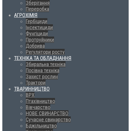
Зберігання
Переробка
АГРОХІМІЯ
Гербіциди
Інсектициди
Фунгіциди
Протруйники
Добрива
Регулятори росту
ТЕХНІКА ТА ОБЛАДНАННЯ
Збиральна техніка
Посівна техніка
Захист рослин
Трактори
ТВАРИННИЦТВО
ВРХ
Птахівництво
Вівчарство
НОВЕ СВИНАРСТВО
Сучасне свинарство
Бджільництво