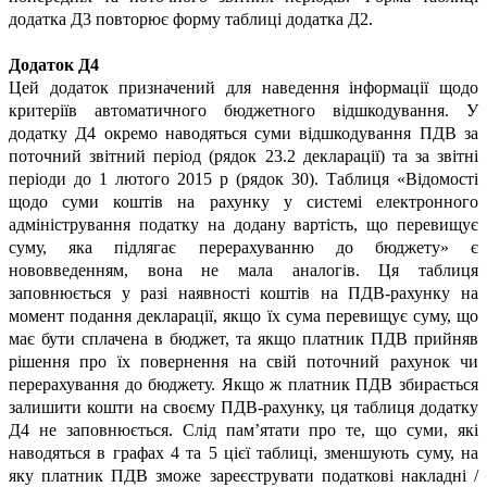
додатка Д3 повторює форму таблиці додатка Д2.
Додаток Д4
Цей додаток призначений для наведення інформації щодо
критеріїв автоматичного бюджетного відшкодування. У
додатку Д4 окремо наводяться суми відшкодування ПДВ за
поточний звітний період (рядок 23.2 декларації) та за звітні
періоди до 1 лютого 2015 р (рядок 30). Таблиця «Відомості
щодо суми коштів на рахунку у системі електронного
адміністрування податку на додану вартість, що перевищує
суму, яка підлягає перерахуванню до бюджету» є
нововведенням, вона не мала аналогів. Ця таблиця
заповнюється у разі наявності коштів на ПДВ-рахунку на
момент подання декларації, якщо їх сума перевищує суму, що
має бути сплачена в бюджет, та якщо платник ПДВ прийняв
рішення про їх повернення на свій поточний рахунок чи
перерахування до бюджету. Якщо ж платник ПДВ збирається
залишити кошти на своєму ПДВ-рахунку, ця таблиця додатку
Д4 не заповнюється. Слід пам’ятати про те, що суми, які
наводяться в графах 4 та 5 цієї таблиці, зменшують суму, на
яку платник ПДВ зможе зареєструвати податкові накладні /