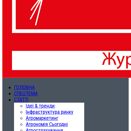
ГОЛОВНА
СПЕЦТЕМА
СТАТТІ
Ідеї & тренди
Інфраструктура ринку
Агромаркетинг
Агрономія Сьогодні
Агрострахування