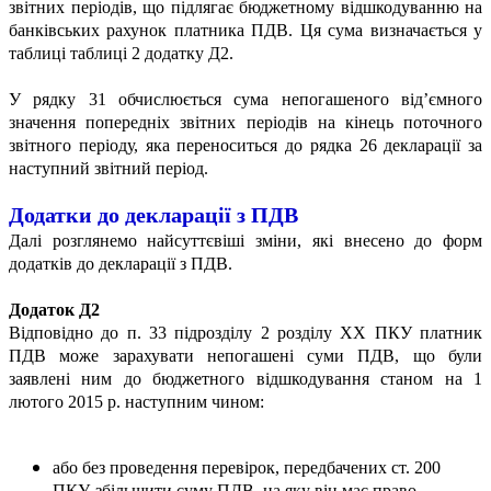
звітних періодів, що підлягає бюджетному відшкодуванню на
банківських рахунок платника ПДВ. Ця сума визначається у
таблиці таблиці 2 додатку Д2.
У рядку 31 обчислюється сума непогашеного від’ємного
значення попередніх звітних періодів на кінець поточного
звітного періоду, яка переноситься до рядка 26 декларації за
наступний звітний період.
Додатки
до декларації з ПДВ
Далі розглянемо найсуттєвіші зміни, які внесено до форм
додатків до декларації з ПДВ.
Додаток Д2
Відповідно до п. 33 підрозділу 2 розділу ХХ ПКУ платник
ПДВ може зарахувати непогашені суми ПДВ, що були
заявлені ним до бюджетного відшкодування станом на 1
лютого 2015 р. наступним чином:
або без проведення перевірок, передбачених ст. 200
ПКУ, збільшити суму ПДВ, на яку він має право