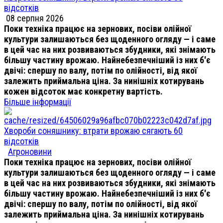
відсотків
08 серпня 2026
Поки техніка працює на зернових, посіви олійної
культури залишаються без щоденного огляду — і саме
в цей час на них розвиваються збудники, які знімають
більшу частину врожаю. Найнебезпечніший із них б'є
двічі: спершу по валу, потім по олійності, від якої
залежить приймальна ціна. За нинішніх котирувань
кожен відсоток має конкретну вартість.
Більше інформації
Хвороби соняшнику: втрати врожаю сягають 60
відсотків
Агроновини
Поки техніка працює на зернових, посіви олійної
культури залишаються без щоденного огляду — і саме
в цей час на них розвиваються збудники, які знімають
більшу частину врожаю. Найнебезпечніший із них б'є
двічі: спершу по валу, потім по олійності, від якої
залежить приймальна ціна. За нинішніх котирувань