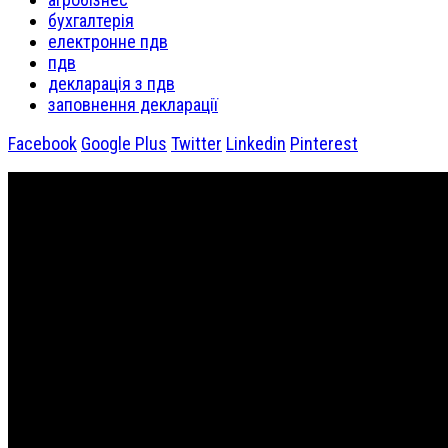
бухгалтерія
електронне пдв
пдв
декларація з пдв
заповнення декларації
Facebook
Google Plus
Twitter
Linkedin
Pinterest