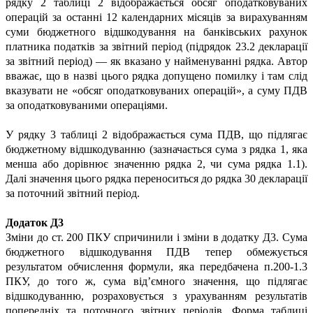
рядку 2 таблиці 2 відображається обсяг оподатковуваних
операцій за останні 12 календарних місяців за вирахуванням
суми бюджетного відшкодування на банківських рахунок
платника податків за звітний період (підрядок 23.2 декларації
за звітний період) — як вказано у найменуванні рядка. Автор
вважає, що в назві цього рядка допущено помилку і там слід
вказувати не «обсяг оподатковуваних операцій», а суму ПДВ
за оподатковуваними операціями.
У рядку 3 таблиці 2 відображається сума ПДВ, що підлягає
бюджетному відшкодуванню (зазначається сума з рядка 1, яка
менша або дорівнює значенню рядка 2, чи сума рядка 1.1).
Далі значення цього рядка переноситься до рядка 30 декларації
за поточний звітний період.
Додаток Д3
Зміни до ст. 200 ПКУ спричинили і зміни в додатку Д3. Сума
бюджетного відшкодування ПДВ тепер обмежується
результатом обчислення формули, яка передбачена п.200-1.3
ПКУ, до того ж, сума від’ємного значення, що підлягає
відшкодуванню, розраховується з урахуванням результатів
попередніх та поточного звітних періодів. Форма таблиці