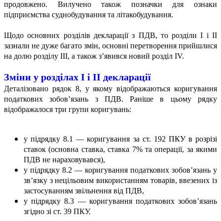
продовжено. Вилучено також позначки для ознаки
підприємства суднобудування та літакобудування.
Щодо основних розділів декларації з ПДВ, то розділи І і ІІ
зазнали не дуже багато змін, основні перетворення прийшлися
на долю розділу ІІІ, а також з’явився новий розділ ІV.
Зміни у розділах
І і ІІ декларації
Деталізовано рядок 8, у якому відображаються коригування
податкових зобов’язань з ПДВ. Раніше в цьому рядку
відображалося три групи коригувань:
у підрядку 8.1 — коригування за ст. 192 ПКУ в розрізі
ставок (основна ставка, ставка 7% та операції, за якими
ПДВ не нараховувався),
у підрядку 8.2 — коригування податкових зобов’язань у
зв’язку з нецільовим використанням товарів, ввезених із
застосуванням звільнення від ПДВ,
у підрядку 8.3 — коригування податкових зобов’язань
згідно зі ст. 39 ПКУ.