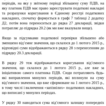
періодів, на яку у звітному періоді збільшену суму ПДВ, на
яку платник ПДВ має право зареєструвати податкові накладні
та розрахунки коригування в Єдиному реєстрі податкових
накладних, спочатку формується в графі 7 таблиці 2 додатку
Д2, потім вона переноситься до рядка 27 декларації, звідки
потрапляє до підрядка 20.2 (як ми вже вказували вище).
Якщо за підсумками податкової перевірки збільшено або
зменшено від’ємне значення, що склалося до 1 лютого 2015 р.,
відповідні суми відображаються в рядку 28 з перенесенням до
підрядку 20.3 декларації.
В рядку 29 теж відображаються коригування від’ємного
значення, що склалося до 1 лютого 2015 р., але вже за
ініціативою самого платника ПДВ. Сюди потрапляють будь-
які виправлення минулих періодів, які вплинули на суму
від’ємного значення, що вже сформоване на 1 лютого 2015 р.,
в тому числі і включення «запізнілих» податкових накладних,
що виписані у минулих періодах.
У рядку 30 наводиться сума від’ємного залишку попередніх