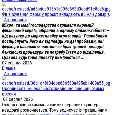
Фінансування ферм: у проєкт вкладають 85 млн доларів
Агроновини
Мікро- та малі господарства отримали окремий
фінансовий сервіс, зібраний в одному онлайн-кабінеті —
від рахунку до маркетплейсу агротоварів. Розробники
позиціонують його як відповідь на дві проблеми, які
фермери називають частіше за брак грошей: складні
банківські процедури та потребу їхати до відділення.
Цільова аудиторія проєкту вимірюється ...
07 серпня 2026
Більше
Агроновини
Особливості мінерального живлення пшениці озимої
восени
07 серпня 2026
Осіння посівна кампанія озимих зернових культур
невдовзі розпочнеться. Тому водночас із традиційним