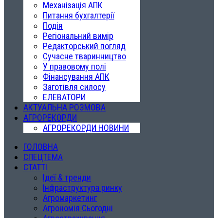
Механізація АПК
Питання бухгалтерії
Подія
Регіональний вимір
Редакторський погляд
Сучасне тваринництво
У правовому полі
Фінансування АПК
Заготівля силосу
ЕЛЕВАТОРИ
АКТУАЛЬНА РОЗМОВА
АГРОРЕКОРДИ
АГРОРЕКОРДИ НОВИНИ
ГОЛОВНА
СПЕЦТЕМА
СТАТТІ
Ідеї & тренди
Інфраструктура ринку
Агромаркетинг
Агрономія Сьогодні