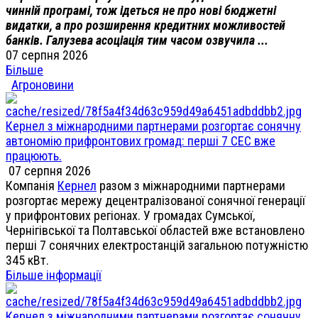
чинній програмі, тож ідеться не про нові бюджетні
видатки, а про розширення кредитних можливостей
банків. Галузева асоціація тим часом озвучила ...
07 серпня 2026
Більше
Агроновини
Кернел з міжнародними партнерами розгортає сонячну
автономію прифронтових громад: перші 7 СЕС вже
працюють.
07 серпня 2026
Компанія
Кернел
разом з міжнародними партнерами
розгортає мережу децентралізованої сонячної генерації
у прифронтових регіонах. У громадах Сумської,
Чернігівської та Полтавської областей вже встановлено
перші 7 сонячних електростанцій загальною потужністю
345 кВт.
Більше інформації
Кернел з міжнародними партнерами розгортає сонячну