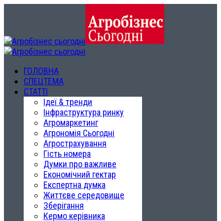
ГОЛОВНА
СПЕЦТЕМА
СТАТТІ
Ідеї & тренди
Інфраструктура ринку
Агромаркетинг
Агрономія Сьогодні
Агрострахування
Гість номера
Думки про важливе
Економічний гектар
Експертна думка
Життєве середовище
Зберігання
Кермо керівника