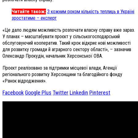
Читайте також:
З кожним роком кількість теплиць в Україні
зростатиме – експерт
«Це дало людям можливість розпочати власну справу вже зараз.
У планах – масштабувати проєкт у сільськогосподарський
обслуговуючий кооператив. Такий крок відкриє нові можливості
для розвитку громади й аграрного сектору області», – зазначив
Олександр Прокудін, начальник Херсонської ОВА.
Проєкт реалізовано за підтримки місцевої влади, Агенції
регіонального розвитку Херсонщини та благодійного фонду
«Ранок відродження».
Facebook
Google Plus
Twitter
Linkedin
Pinterest