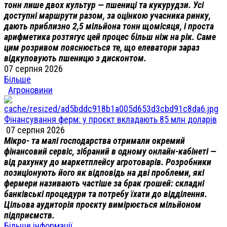
тонн лише двох культур — пшениці та кукурудзи. Усі
доступні маршрути разом, за оцінкою учасника ринку,
дають приблизно 2,5 мільйона тонн щомісяця, і проста
арифметика розтягує цей процес більш ніж на рік. Саме
цим розривом пояснюється те, що елеватори зараз
відкуповують пшеницю з дисконтом.
07 серпня 2026
Більше
Агроновини
Фінансування ферм: у проєкт вкладають 85 млн доларів
07 серпня 2026
Мікро- та малі господарства отримали окремий
фінансовий сервіс, зібраний в одному онлайн-кабінеті —
від рахунку до маркетплейсу агротоварів. Розробники
позиціонують його як відповідь на дві проблеми, які
фермери називають частіше за брак грошей: складні
банківські процедури та потребу їхати до відділення.
Цільова аудиторія проєкту вимірюється мільйоном
підприємств.
Більше інформації