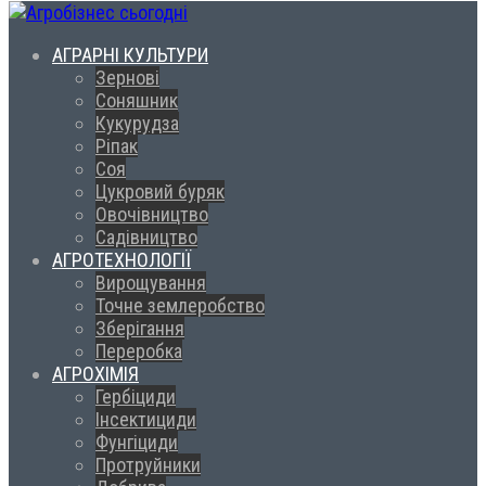
АГРАРНІ КУЛЬТУРИ
Зернові
Соняшник
Кукурудза
Ріпак
Соя
Цукровий буряк
Овочівництво
Садівництво
АГРОТЕХНОЛОГІЇ
Вирощування
Точне землеробство
Зберігання
Переробка
АГРОХІМІЯ
Гербіциди
Інсектициди
Фунгіциди
Протруйники