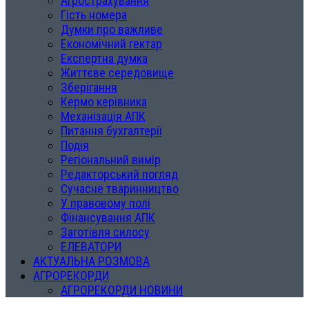
Агрострахування
Гість номера
Думки про важливе
Економічний гектар
Експертна думка
Життєве середовище
Зберігання
Кермо керівника
Механізація АПК
Питання бухгалтерії
Подія
Регіональний вимір
Редакторський погляд
Сучасне тваринництво
У правовому полі
Фінансування АПК
Заготівля силосу
ЕЛЕВАТОРИ
АКТУАЛЬНА РОЗМОВА
АГРОРЕКОРДИ
АГРОРЕКОРДИ НОВИНИ