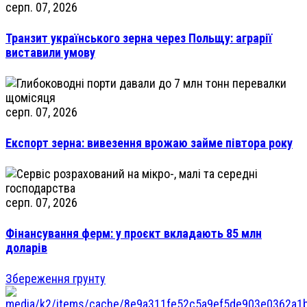
серп. 07, 2026
Транзит українського зерна через Польщу: аграрії
виставили умову
серп. 07, 2026
Експорт зерна: вивезення врожаю займе півтора року
серп. 07, 2026
Фінансування ферм: у проєкт вкладають 85 млн
доларів
Збереження грунту