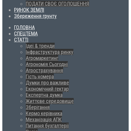
ПОДАТИ СВОЄ ОГОЛОШЕННЯ
РИНОК ЗЕМЛІ
Збереження грунту
ГОЛОВНА
СПЕЦТЕМА
СТАТТІ
Ідеї & тренди
Інфраструктура ринку
Агромаркетинг
Агрономія Сьогодні
Агрострахування
Гість номера
Думки про важливе
Економічний гектар
Експертна думка
Життєве середовище
Зберігання
Кермо керівника
Механізація АПК
Питання бухгалтерії