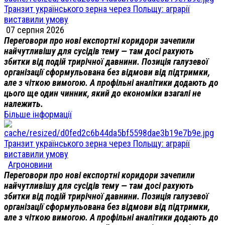
Транзит українського зерна через Польщу: аграрії
виставили умову
07 серпня 2026
Переговори про нові експортні коридори зачепили
найчутливішу для сусідів тему — там досі рахують
збитки від подій трирічної давнини. Позиція галузевої
організації сформульована без відмови від підтримки,
але з чіткою вимогою. А профільні аналітики додають до
цього ще один чинник, який до економіки взагалі не
належить.
Більше інформації
Транзит українського зерна через Польщу: аграрії
виставили умову
Агроновини
Переговори про нові експортні коридори зачепили
найчутливішу для сусідів тему — там досі рахують
збитки від подій трирічної давнини. Позиція галузевої
організації сформульована без відмови від підтримки,
але з чіткою вимогою. А профільні аналітики додають до