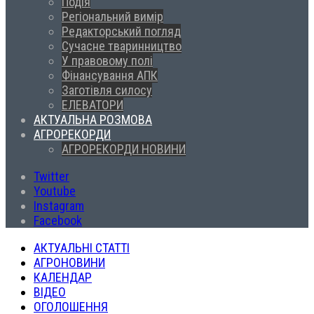
Подія
Регіональний вимір
Редакторський погляд
Сучасне тваринництво
У правовому полі
Фінансування АПК
Заготівля силосу
ЕЛЕВАТОРИ
АКТУАЛЬНА РОЗМОВА
АГРОРЕКОРДИ
АГРОРЕКОРДИ НОВИНИ
Twitter
Youtube
Instagram
Facebook
АКТУАЛЬНІ СТАТТІ
АГРОНОВИНИ
КАЛЕНДАР
ВІДЕО
ОГОЛОШЕННЯ