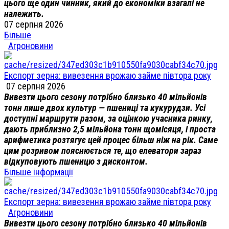
цього ще один чинник, який до економіки взагалі не
належить.
07 серпня 2026
Більше
Агроновини
Експорт зерна: вивезення врожаю займе півтора року
07 серпня 2026
Вивезти цього сезону потрібно близько 40 мільйонів
тонн лише двох культур — пшениці та кукурудзи. Усі
доступні маршрути разом, за оцінкою учасника ринку,
дають приблизно 2,5 мільйона тонн щомісяця, і проста
арифметика розтягує цей процес більш ніж на рік. Саме
цим розривом пояснюється те, що елеватори зараз
відкуповують пшеницю з дисконтом.
Більше інформації
Експорт зерна: вивезення врожаю займе півтора року
Агроновини
Вивезти цього сезону потрібно близько 40 мільйонів