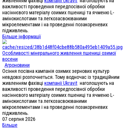
живленням фахівці
компанії Ukravit
наголошують на
важливості проведення передпосівної обробки
насіннєвого матеріалу озимих пшениці та ячменю L-
амінокислотами та легкозасвоюваними
мікроелементами і на проведенні позакореневих
підживлень.
Більше інформації
Особливості мінерального живлення пшениці озимої
восени
Агроновини
Осіння посівна кампанія озимих зернових культур
невдовзі розпочнеться. Тому водночас із традиційним
живленням фахівці
компанії Ukravit
наголошують на
важливості проведення передпосівної обробки
насіннєвого матеріалу озимих пшениці та ячменю L-
амінокислотами та легкозасвоюваними
мікроелементами і на проведенні позакореневих
підживлень.
07 серпня 2026
Більше