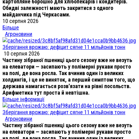
картопляне борошно для хлібопекарів і кондитерів.
Обидві залежності мають закритися з одного
майданчика під Черкасами.
10 серпня 2026
Більше
Агроновини
Зберігання врожаю: дефіцит сягне 11 мільйонів тонн
10 серпня 2026
Частину зібраної пшениці цього сезону вже не везуть
на елеватори — засипають у полімерні рукави просто
на полі, де вона росла. Так вчинив один із великих
холдингів, і це не виняток, а перший симптом того, що
держава намагається розв'язати на рівні посольств.
Арифметика тут проста й невтішна.
Більше інформації
Зберігання врожаю: дефіцит сягне 11 мільйонів тонн
Агроновини
Частину зібраної пшениці цього сезону вже не везуть
на елеватори — засипають у полімерні рукави просто
на полі, де вона росла. Так вчинив один із великих