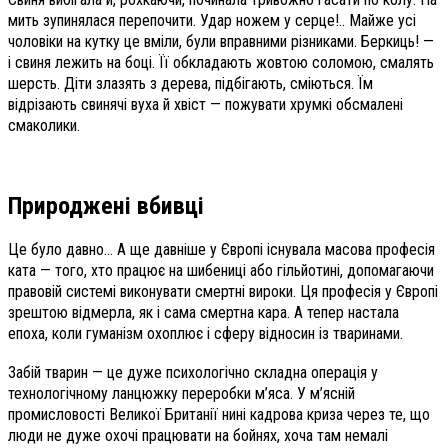
мить зупинялася перепочити. Удар ножем у серце!.. Майже усі
чоловіки на кутку це вміли, були вправними різниками. Беркиць! —
і свиня лежить на боці. Її обкладають жовтою соломою, смалять
шерсть. Діти злазять з дерева, підбігають, сміються. Їм
відрізають свинячі вуха й хвіст — пожувати хрумкі обсмалені
смаколики.
Природжені вбивці
Це було давно… А ще давніше у Європі існувала масова професія
ката — того, хто працює на шибениці або гільйотині, допомагаючи
правовій системі виконувати смертні вироки. Ця професія у Європі
зрештою відмерла, як і сама смертна кара. А тепер настала
епоха, коли гуманізм охоплює і сферу відносин із тваринами.
Забій тварин — це дуже психологічно складна операція у
технологічному ланцюжку переробки м’яса. У м’ясній
промисловості Великої Британії нині кадрова криза через те, що
люди не дуже охочі працювати на бойнях, хоча там немалі