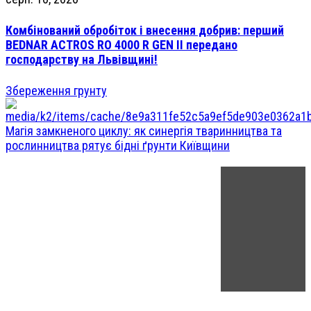
Комбінований обробіток і внесення добрив: перший
BEDNAR ACTROS RO 4000 R GEN II передано
господарству на Львівщині!
Збереження грунту
Магія замкненого циклу: як синергія тваринництва та
рослинництва рятує бідні ґрунти Київщини