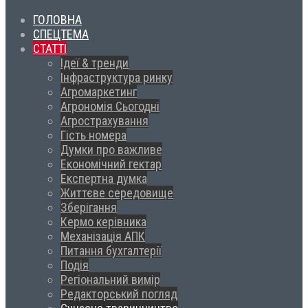
ГОЛОВНА
СПЕЦТЕМА
СТАТТІ
Ідеї & тренди
Інфраструктура ринку
Агромаркетинг
Агрономія Сьогодні
Агрострахування
Гість номера
Думки про важливе
Економічний гектар
Експертна думка
Життєве середовище
Зберігання
Кермо керівника
Механізація АПК
Питання бухгалтерії
Подія
Регіональний вимір
Редакторський погляд