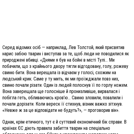
Серед відомих осіб — наприклад, Лев Толстой, який присвятив
нарис забою тварин і виступав за те, щоб люди не поводилися як
природжені вбивці. «Днями я був на бойні в місті Тулі… Ми
побачили, що з крайнього двору тягли відгодовану, голу, рожеву
свиню бити. Вона верещала із відчаєм у голосі, схожим на
людський крик. Саме у ту мить, як ми проїжджали повз них,
свиню почали різати. Один із людей полоснув її по горлу ножем.
Вона заверещала ще голосніше й пронизливіше, вирвалася і
побігла геть, обливаючись кров’ю… Свиню зловили, повалили і
почали дорізати. Коли вереск її стихнув, візник важко зітхнув.
«Невже ж за це відповідати не будуть?», — проговорив він».
Однак, крім етичного, тут є й суттєвий економічний бік справи. В
країнах ЄС діють правила забиття тварин на спеціально