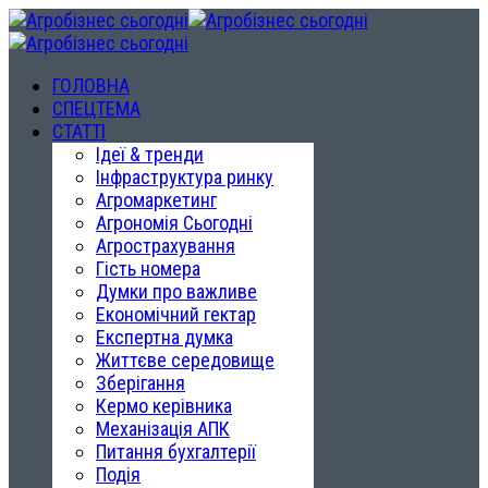
ГОЛОВНА
СПЕЦТЕМА
СТАТТІ
Ідеї & тренди
Інфраструктура ринку
Агромаркетинг
Агрономія Сьогодні
Агрострахування
Гість номера
Думки про важливе
Економічний гектар
Експертна думка
Життєве середовище
Зберігання
Кермо керівника
Механізація АПК
Питання бухгалтерії
Подія