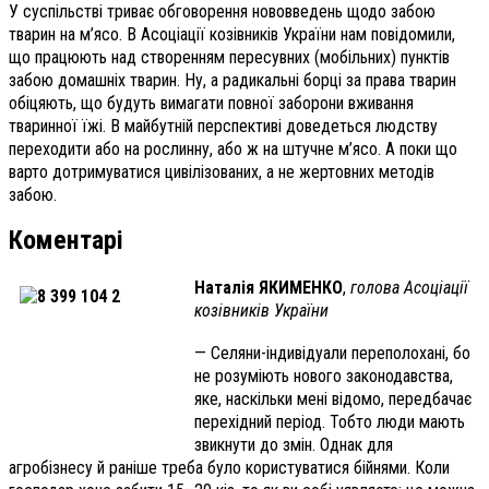
У суспільстві триває обговорення нововведень щодо забою
тварин на м’ясо. В Асоціації козівників України нам повідомили,
що працюють над створенням пересувних (мобільних) пунктів
забою домашніх тварин. Ну, а радикальні борці за права тварин
обіцяють, що будуть вимагати повної заборони вживання
тваринної їжі. В майбутній перспективі доведеться людству
переходити або на рослинну, або ж на штучне м’ясо. А поки що
варто дотримуватися цивілізованих, а не жертовних методів
забою.
Коментарі
Наталія ЯКИМЕНКО
,
голова Асоціації
козівників України
— Селяни-індивідуали переполохані, бо
не розуміють нового законодавства,
яке, наскільки мені відомо, передбачає
перехідний період. Тобто люди мають
звикнути до змін. Однак для
агробізнесу й раніше треба було користуватися бійнями. Коли