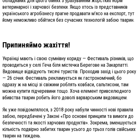
обладнаних для цього бійнях з урахуванням жорстких норм
ветеринарної і харчової безпеки. Якщо хтось із представників
українського агробізнесу прагне продавати м’ясо на експорт, тут
йому неможливо обійтися без сучасних технологій забою тварин.
Припиняймо жахіття!
Українці мають і свою сумнівну кориду — Фестиваль різників, що
проводиться у селі Геча біля містечка Берегове на Закарпатті.
Видовище відвідують тисячі туристів. Проходив захід і цього року
— 26 січня. Фестиваль рекламується як гастрономічний, бо
одразу ж на місці зі свіжини роблять ковбаси, сальтисони, там
можна купити підчеревини тощо. Хоча елемент привселюдного
вбивства тварин робить його доволі варварським видовищем.
Як уже повідомлялося, з 2018 року набули чинності нові правила
забою, передбачені у Законі «Про основні принципи та вимоги до
безпечності та якості харчових продуктів». Зокрема, зменшується
кількість подвірно забитих тварин усього до трьох голів свійських
тварин на тиждень.