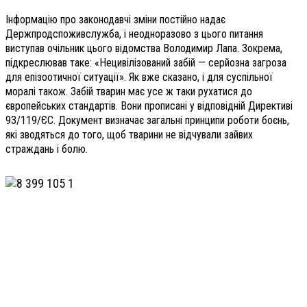
Інформацію про законодавчі зміни постійно надає
Держпродспоживслужба, і неодноразово з цього питання
виступав очільник цього відомства Володимир Лапа. Зокрема,
підкреслював таке: «Нецивілізований забій — серйозна загроза
для епізоотичної ситуації». Як вже сказано, і для суспільної
моралі також. Забій тварин має усе ж таки рухатися до
європейських стандартів. Вони прописані у відповідній Директиві
93/119/ЄС. Документ визначає загальні принципи роботи боєнь,
які зводяться до того, щоб тварини не відчували зайвих
страждань і болю.