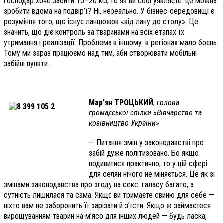
господар хоче забити 15–20 кіз, то як ви собі уявляєте: це можна
зробити вдома на подвір’ї? Ні, нереально. У бізнес-середовищі є
розуміння того, що існує ланцюжок «від лану до столу». Це
значить, що діє контроль за тваринами на всіх етапах їх
утримання і реалізації. Проблема в іншому: в регіонах мало боєнь.
Тому ми зараз працюємо над тим, аби створювати мобільні
забійні пункти.
Мар’ян ТРОЦЬКИЙ
,
голова
громадської спілки
«Вівчарство та
козівництво України»
— Питання змін у законодавстві про
забій дуже політизовано. Бо якщо
подивитися практично, то у цій сфері
для селян нічого не міняється. Це як зі
змінами законодавства про згоду на секс: галасу багато, а
сутність лишилася та сама. Якщо ви тримаєте свиню для себе —
ніхто вам не заборонить її зарізати й з’їсти. Якщо ж займаєтеся
вирощуванням тварин на м’ясо для інших людей — будь ласка,