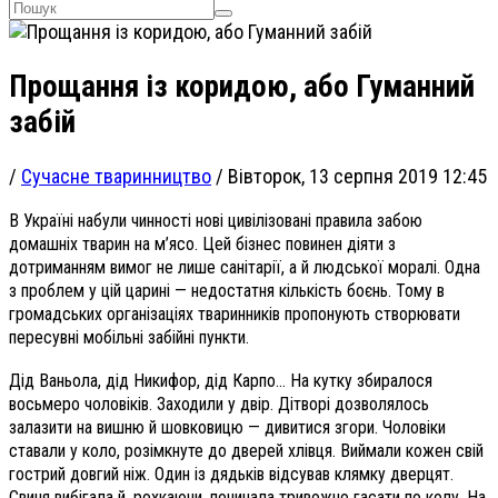
Прощання із коридою, або Гуманний
забій
/
Сучасне тваринництво
/
Вівторок, 13 серпня 2019 12:45
В Україні набули чинності нові цивілізовані правила забою
домашніх тварин на м’ясо. Цей бізнес повинен діяти з
дотриманням вимог не лише санітарії, а й людської моралі. Одна
з проблем у цій царині — недостатня кількість боєнь. Тому в
громадських організаціях тваринників пропонують створювати
пересувні мобільні забійні пункти.
Дід Ваньола, дід Никифор, дід Карпо… На кутку збиралося
восьмеро чоловіків. Заходили у двір. Дітворі дозволялось
залазити на вишню й шовковицю — дивитися згори. Чоловіки
ставали у коло, розімкнуте до дверей хлівця. Виймали кожен свій
гострий довгий ніж. Один із дядьків відсував клямку дверцят.
Свиня вибігала й, рохкаючи, починала тривожно гасати по колу. На