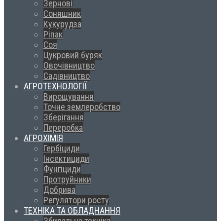
Зернові
Соняшник
Кукурудза
Ріпак
Соя
Цукровий буряк
Овочівництво
Садівництво
АГРОТЕХНОЛОГІЇ
Вирощування
Точне землеробство
Зберігання
Переробка
АГРОХІМІЯ
Гербіциди
Інсектициди
Фунгіциди
Протруйники
Добрива
Регулятори росту
ТЕХНІКА ТА ОБЛАДНАННЯ
Збиральна техніка