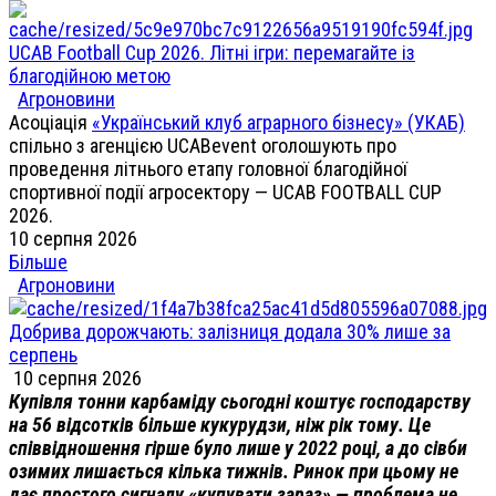
UCAB Football Cup 2026. Літні ігри: перемагайте із
благодійною метою
Агроновини
Асоціація
«Український клуб аграрного бізнесу» (УКАБ)
спільно з агенцією UCABevent оголошують про
проведення літнього етапу головної благодійної
спортивної події агросектору — UCAB FOOTBALL CUP
2026.
10 серпня 2026
Більше
Агроновини
Добрива дорожчають: залізниця додала 30% лише за
серпень
10 серпня 2026
Купівля тонни карбаміду сьогодні коштує господарству
на 56 відсотків більше кукурудзи, ніж рік тому. Це
співвідношення гірше було лише у 2022 році, а до сівби
озимих лишається кілька тижнів. Ринок при цьому не
дає простого сигналу «купувати зараз» — проблема не