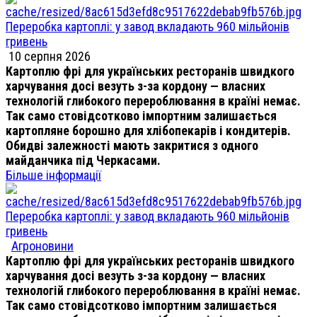
Переробка картоплі: у завод вкладають 960 мільйонів
гривень
10 серпня 2026
Картоплю фрі для українських ресторанів швидкого
харчування досі везуть з-за кордону — власних
технологій глибокого перероблювання в країні немає.
Так само стовідсотково імпортним залишається
картопляне борошно для хлібопекарів і кондитерів.
Обидві залежності мають закритися з одного
майданчика під Черкасами.
Більше інформації
Переробка картоплі: у завод вкладають 960 мільйонів
гривень
Агроновини
Картоплю фрі для українських ресторанів швидкого
харчування досі везуть з-за кордону — власних
технологій глибокого перероблювання в країні немає.
Так само стовідсотково імпортним залишається