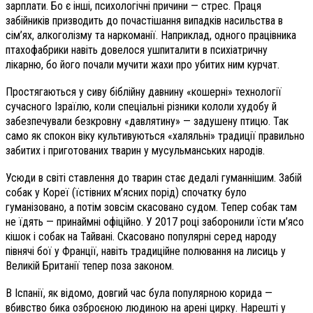
зарплати. Бо є інші, психологічні причини — стрес. Праця
забійників призводить до почастішання випадків насильства в
сім’ях, алкоголізму та наркоманії. Наприклад, одного працівника
птахофабрики навіть довелося ушпиталити в психіатричну
лікарню, бо його почали мучити жахи про убитих ним курчат.
Простягаються у сиву біблійну давнину «кошерні» технології
сучасного Ізраїлю, коли спеціальні різники кололи худобу й
забезпечували безкровну «давлятину» — задушену птицю. Так
само як спокон віку культивуються «халяльні» традиції правильно
забитих і приготованих тварин у мусульманських народів.
Усюди в світі ставлення до тварин стає дедалі гуманнішим. Забій
собак у Кореї (їстівних м’ясних порід) спочатку було
гуманізовано, а потім зовсім скасовано судом. Тепер собак там
не їдять — принаймні офіційно. У 2017 році заборонили їсти м’ясо
кішок і собак на Тайвані. Скасовано популярні серед народу
півнячі бої у Франції, навіть традиційне полювання на лисиць у
Великій Британії тепер поза законом.
В Іспанії, як відомо, довгий час була популярною корида —
вбивство бика озброєною людиною на арені цирку. Нарешті у