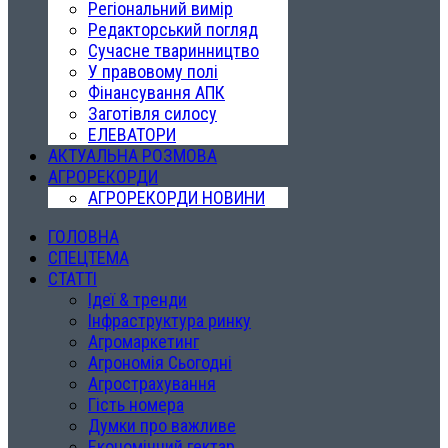
Регіональний вимір
Редакторський погляд
Сучасне тваринництво
У правовому полі
Фінансування АПК
Заготівля силосу
ЕЛЕВАТОРИ
АКТУАЛЬНА РОЗМОВА
АГРОРЕКОРДИ
АГРОРЕКОРДИ НОВИНИ
ГОЛОВНА
СПЕЦТЕМА
СТАТТІ
Ідеї & тренди
Інфраструктура ринку
Агромаркетинг
Агрономія Сьогодні
Агрострахування
Гість номера
Думки про важливе
Економічний гектар