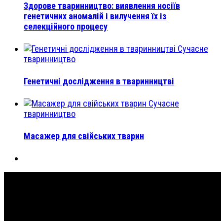
Здорове тваринництво: виявлення носіїв
генетичних аномалій і вилучення їх із
селекційного процесу
Сучасне
тваринництво
Генетичні дослідження в тваринництві
Сучасне
тваринництво
Масажер для свійських тварин