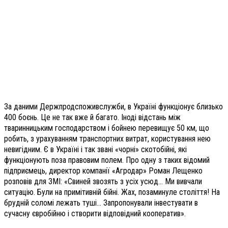
За даними Держпродспоживслужби, в Україні функціонує близько
400 боєнь. Це не так вже й багато. Іноді відстань між
тваринницьким господарством і бойнею перевищує 50 км, що
робить, з урахуванням транспортних витрат, користування нею
невигідним. Є в Україні і так звані «чорні» скотобійні, які
функціонують поза правовим полем. Про одну з таких відомий
підприємець, директор компанії «Агродар» Роман Лещенко
розповів для ЗМІ: «Свиней звозять з усіх усюд… Ми вивчали
ситуацію. Були на примітивній бійні. Жах, позаминуле століття! На
брудній соломі лежать туші… Запропонували інвестувати в
сучасну євробійню і створити відповідний кооператив».