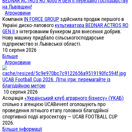
BEDNAR ACTROS RO 4000 R GEN II передано господарству
на Львівщині!
Агроновини
Компанія
IN FORCE GROUP
здійснила продаж першого в
Україні диско-лапового
культиватора BEDNAR ACTROS RO
GEN II
з інтегрованим бункером для внесення добрив.
Нову машину придбало сільськогосподарське
підприємство зі Львівської області.
10 серпня 2026
Більше
Агроновини
UCAB Football Cup 2026. Літні ігри: перемагайте із
благодійною метою
10 серпня 2026
Асоціація
«Український клуб аграрного бізнесу» (УКАБ)
спільно з агенцією UCABevent оголошують про
проведення літнього етапу головної благодійної
спортивної події агросектору — UCAB FOOTBALL CUP
2026.
Більше інформації