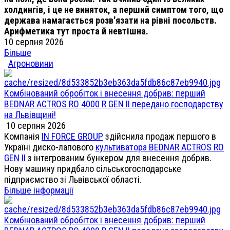
холдингів, і це не виняток, а перший симптом того, що
держава намагається розв'язати на рівні посольств.
Арифметика тут проста й невтішна.
10 серпня 2026
Більше
Агроновини
Комбінований обробіток і внесення добрив: перший
BEDNAR ACTROS RO 4000 R GEN II передано господарству
на Львівщині!
10 серпня 2026
Компанія
IN FORCE GROUP
здійснила продаж першого в
Україні диско-лапового
культиватора BEDNAR ACTROS RO
GEN II
з інтегрованим бункером для внесення добрив.
Нову машину придбало сільськогосподарське
підприємство зі Львівської області.
Більше інформації
Комбінований обробіток і внесення добрив: перший