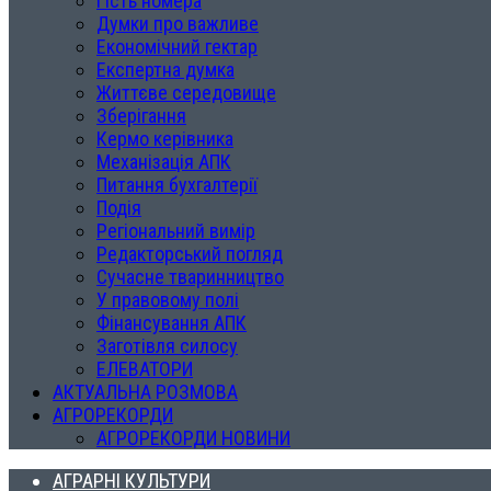
Гість номера
Думки про важливе
Економічний гектар
Експертна думка
Життєве середовище
Зберігання
Кермо керівника
Механізація АПК
Питання бухгалтерії
Подія
Регіональний вимір
Редакторський погляд
Сучасне тваринництво
У правовому полі
Фінансування АПК
Заготівля силосу
ЕЛЕВАТОРИ
АКТУАЛЬНА РОЗМОВА
АГРОРЕКОРДИ
АГРОРЕКОРДИ НОВИНИ
АГРАРНІ КУЛЬТУРИ