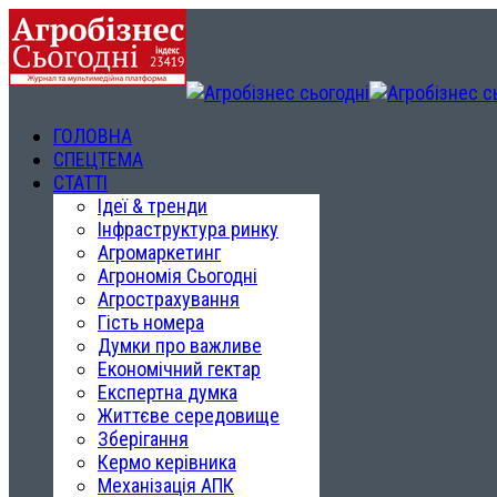
ГОЛОВНА
СПЕЦТЕМА
СТАТТІ
Ідеї & тренди
Інфраструктура ринку
Агромаркетинг
Агрономія Сьогодні
Агрострахування
Гість номера
Думки про важливе
Економічний гектар
Експертна думка
Життєве середовище
Зберігання
Кермо керівника
Механізація АПК