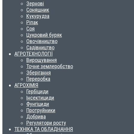
Зернові
Соняшник
Кукурудза
Ріпак
Соя
Цукровий буряк
Овочівництво
Садівництво
АГРОТЕХНОЛОГІЇ
Вирощування
Точне землеробство
Зберігання
Переробка
АГРОХІМІЯ
Гербіциди
Інсектициди
Фунгіциди
Протруйники
Добрива
Регулятори росту
ТЕХНІКА ТА ОБЛАДНАННЯ