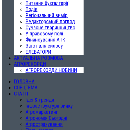
Питання бухгалтерії
Подія
Регіональний вимір
Редакторський погляд
Сучасне тваринництво
У правовому полі
Фінансування АПК
Заготівля силосу
ЕЛЕВАТОРИ
АКТУАЛЬНА РОЗМОВА
АГРОРЕКОРДИ
АГРОРЕКОРДИ НОВИНИ
ГОЛОВНА
СПЕЦТЕМА
СТАТТІ
Ідеї & тренди
Інфраструктура ринку
Агромаркетинг
Агрономія Сьогодні
Агрострахування