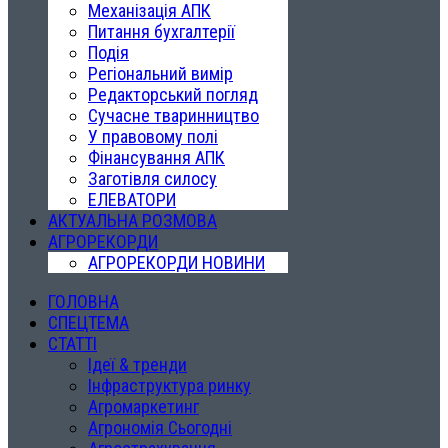
Механізація АПК
Питання бухгалтерії
Подія
Регіональний вимір
Редакторський погляд
Сучасне тваринництво
У правовому полі
Фінансування АПК
Заготівля силосу
ЕЛЕВАТОРИ
АКТУАЛЬНА РОЗМОВА
АГРОРЕКОРДИ
АГРОРЕКОРДИ НОВИНИ
ГОЛОВНА
СПЕЦТЕМА
СТАТТІ
Ідеї & тренди
Інфраструктура ринку
Агромаркетинг
Агрономія Сьогодні