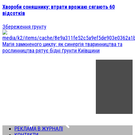
Хвороби соняшнику: втрати врожаю сягають 60
відсотків
Збереження грунту
Магія замкненого циклу: як синергія тваринництва та
рослинництва рятує бідні ґрунти Київщини
РЕКЛАМА В ЖУРНАЛІ
КОНТАКТИ