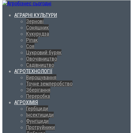
АГРАРНІ КУЛЬТУРИ
Зернові
Соняшник
Кукурудза
Ріпак
Соя
Цукровий буряк
Овочівництво
Садівництво
АГРОТЕХНОЛОГІЇ
Вирощування
Точне землеробство
Зберігання
Переробка
АГРОХІМІЯ
Гербіциди
Інсектициди
Фунгіциди
Протруйники