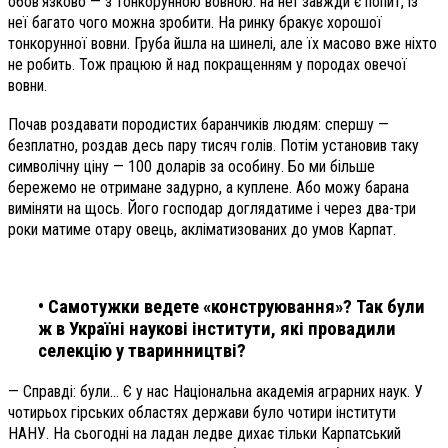
обов’язково — з тонкорунною вовною: на неї завжди є попит, із
неї багато чого можна зробити. На ринку бракує хорошої
тонкорунної вовни. Груба йшла на шинелі, але їх масово вже ніхто
не робить. Тож працюю й над покращенням у породах овечої
вовни.
Почав роздавати породистих баранчиків людям: спершу —
безплатно, роздав десь пару тисяч голів. Потім установив таку
символічну ціну — 100 доларів за особину. Бо ми більше
бережемо не отримане задурно, а куплене. Або можу барана
виміняти на щось. Його господар доглядатиме і через два-три
роки матиме отару овець, акліматизованих до умов Карпат.
• Самотужки ведете «конструювання»? Так були
ж в Україні наукові інститути, які провадили
селекцію у тваринництві?
— Справді: були… Є у нас Національна академія аграрних наук. У
чотирьох гірських областях держави було чотири інститути
НАНУ. На сьогодні на ладан ледве дихає тільки Карпатський