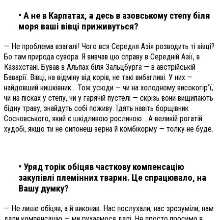
• А не в Карпатах, а десь в азовському степу біля
моря ваші вівці приживуться?
— Не проблема взагалі! Чого вся Середня Азія розводить ті вівці?
Бо там природа сувора. Я вивчав цю справу в Середній Азії, в
Казахстані. Бував в Альпах біля Зальцбурга — в австрійській
Баварії. Вівці, на відміну від корів, не такі вибагливі. У них —
найдовший кишківник… Тож усюди — чи на холодному високогір’ї,
чи на пісках у степу, чи у гарячій пустелі — скрізь вони вищипають
бідну траву, знайдуть собі поживу. Їдять навіть борщівник
Сосновського, який є шкідливою рослиною… А великій рогатій
худобі, якщо ти не сипонеш зерна й комбікорму — толку не буде.
• Уряд торік обіцяв часткову компенсацію
закупівлі племінних тварин. Це спрацювало, на
Вашу думку?
— Не лише обіцяв, а й виконав. Нас послухали, нас зрозуміли, нам
дали компенсацію — ми рухаємося далі. Не просто просимо в