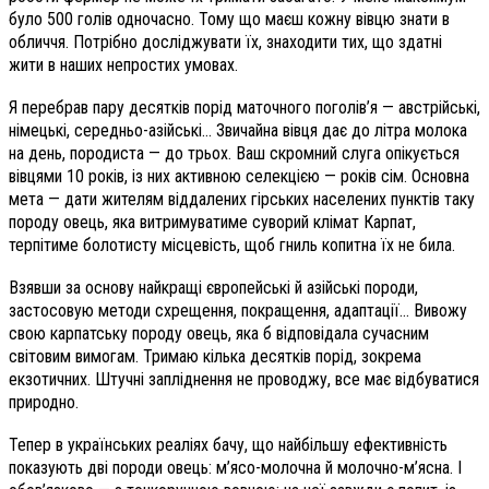
було 500 голів одночасно. Тому що маєш кожну вівцю знати в
обличчя. Потрібно досліджувати їх, знаходити тих, що здатні
жити в наших непростих умовах.
Я перебрав пару десятків порід маточного поголів’я — австрійські,
німецькі, середньо-азійські… Звичайна вівця дає до літра молока
на день, породиста — до трьох. Ваш скромний слуга опікується
вівцями 10 років, із них активною селекцією — років сім. Основна
мета — дати жителям віддалених гірських населених пунктів таку
породу овець, яка витримуватиме суворий клімат Карпат,
терпітиме болотисту місцевість, щоб гниль копитна їх не била.
Взявши за основу найкращі європейські й азійські породи,
застосовую методи схрещення, покращення, адаптації… Вивожу
свою карпатську породу овець, яка б відповідала сучасним
світовим вимогам. Тримаю кілька десятків порід, зокрема
екзотичних. Штучні запліднення не проводжу, все має відбуватися
природно.
Тепер в українських реаліях бачу, що найбільшу ефективність
показують дві породи овець: м’ясо-молочна й молочно-м’ясна. І