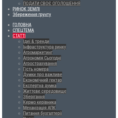
ПОДАТИ СВОЄ ОГОЛОШЕННЯ
РИНОК ЗЕМЛІ
Збереження грунту
ГОЛОВНА
СПЕЦТЕМА
СТАТТІ
Ідеї & тренди
Інфраструктура ринку
Агромаркетинг
Агрономія Сьогодні
Агрострахування
Гість номера
Думки про важливе
Економічний гектар
Експертна думка
Життєве середовище
Зберігання
Кермо керівника
Механізація АПК
Питання бухгалтерії