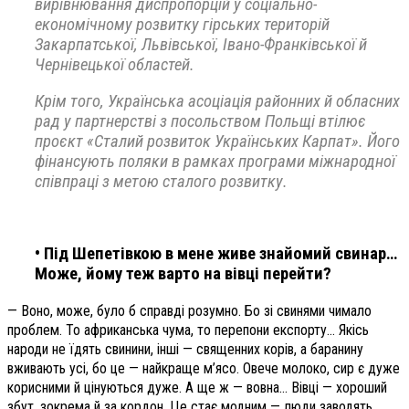
вирівнювання диспропорцій у соціально-
економічному розвитку гірських територій
Закарпатської, Львівської, Івано-Франківської й
Чернівецької областей.
Крім того, Українська асоціація районних й обласних
рад у партнерстві з посольством Польщі втілює
проєкт «Сталий розвиток Українських Карпат». Його
фінансують поляки в рамках програми міжнародної
співпраці з метою сталого розвитку.
• Під Шепетівкою в мене живе знайомий свинар…
Може, йому теж варто на вівці перейти?
— Воно, може, було б справді розумно. Бо зі свинями чимало
проблем. То африканська чума, то перепони експорту… Якісь
народи не їдять свинини, інші — священних корів, а баранину
вживають усі, бо це — найкраще м’ясо. Овече молоко, сир є дуже
корисними й цінуються дуже. А ще ж — вовна… Вівці — хороший
збут, зокрема й за кордон. Це стає модним — люди заводять