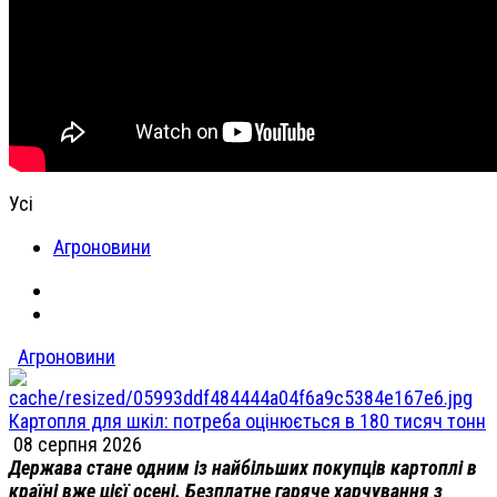
Усі
Агроновини
Агроновини
Картопля для шкіл: потреба оцінюється в 180 тисяч тонн
08 серпня 2026
Держава стане одним із найбільших покупців картоплі в
країні вже цієї осені. Безплатне гаряче харчування з