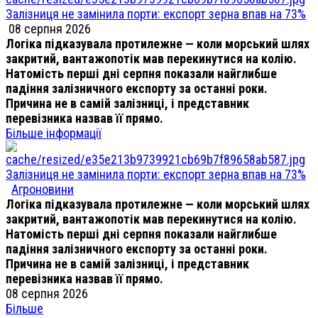
Залізниця не замінила порти: експорт зерна впав на 73%
08 серпня 2026
Логіка підказувала протилежне — коли морський шлях
закритий, вантажопотік мав перекинутися на колію.
Натомість перші дні серпня показали найглибше
падіння залізничного експорту за останні роки.
Причина не в самій залізниці, і представник
перевізника назвав її прямо.
Більше інформації
Залізниця не замінила порти: експорт зерна впав на 73%
Агроновини
Логіка підказувала протилежне — коли морський шлях
закритий, вантажопотік мав перекинутися на колію.
Натомість перші дні серпня показали найглибше
падіння залізничного експорту за останні роки.
Причина не в самій залізниці, і представник
перевізника назвав її прямо.
08 серпня 2026
Більше