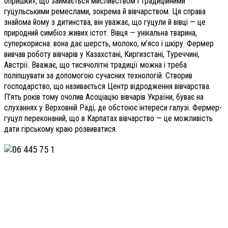
опришки», що займається мисливством і традиційними
гуцульськими ремеслами, зокрема й вівчарством. Ця справа
знайома йому з дитинства, він уважає, що гуцули й вівці — це
природний симбіоз живих істот. Вівця — унікальна тварина,
суперкорисна: вона дає шерсть, молоко, м’ясо і шкіру. Фермер
вивчав роботу вівчарів у Казахстані, Киргизстані, Туреччині,
Австрії. Вважає, що тисячолітні традиції можна і треба
поліпшувати за допомогою сучасних технологій. Створив
господарство, що називається Центр відродження вівчарства.
П’ять років тому очолив Асоціацію вівчарів України, буває на
слуханнях у Верховній Раді, де обстоює інтереси галузі. Фермер-
гуцул переконаний, що в Карпатах вівчарство — це можливість
дати гірському краю розвиватися.