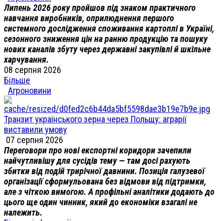
Липень 2026 року пройшов під знаком практичного
навчання виробників, оприлюднення першого
системного дослідження споживання картоплі в Україні,
сезонного зниження цін на ранню продукцію та пошуку
нових каналів збуту через державні закупівлі й шкільне
харчування.
08 серпня 2026
Більше
Агроновини
Транзит українського зерна через Польщу: аграрії
виставили умову
07 серпня 2026
Переговори про нові експортні коридори зачепили
найчутливішу для сусідів тему — там досі рахують
збитки від подій трирічної давнини. Позиція галузевої
організації сформульована без відмови від підтримки,
але з чіткою вимогою. А профільні аналітики додають до
цього ще один чинник, який до економіки взагалі не
належить.