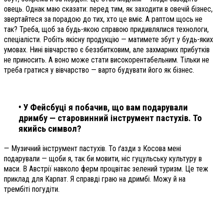
овець. Однак маю сказати: перед тим, як заходити в овечій бізнес,
звертайтеся за порадою до тих, хто це вміє. А раптом щось не
так? Треба, щоб за будь-якою справою придивлялися технологи,
спеціалісти. Робіть якісну продукцію — матимете збут у будь-яких
умовах. Нині вівчарство є беззбитковим, але захмарних прибутків
не приносить. А воно може стати високорентабельним. Тільки не
треба гратися у вівчарство — варто будувати його як бізнес.
• У Фейсбуці я побачив, що вам подарували
дримбу — старовинний інструмент пастухів. То
якийсь символ?
— Музичний інструмент пастухів. То ґазди з Косова мені
подарували — щоби я, так би мовити, ніс гуцульську культуру в
маси. В Австрії навколо ферм процвітає зелений туризм. Це теж
приклад для Карпат. Я справді граю на дримбі. Можу й на
трембіті погудіти.