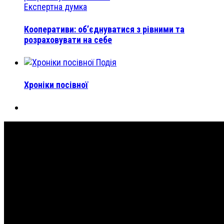
Експертна думка
Кооперативи: об’єднуватися з рівними та
розраховувати на себе
Подія
Хроніки посівної