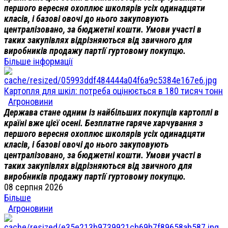
першого вересня охоплює школярів усіх одинадцяти
класів, і базові овочі до нього закуповують
централізовано, за бюджетні кошти. Умови участі в
таких закупівлях відрізняються від звичного для
виробників продажу партії гуртовому покупцю.
Більше інформації
Картопля для шкіл: потреба оцінюється в 180 тисяч тонн
Агроновини
Держава стане одним із найбільших покупців картоплі в
країні вже цієї осені. Безплатне гаряче харчування з
першого вересня охоплює школярів усіх одинадцяти
класів, і базові овочі до нього закуповують
централізовано, за бюджетні кошти. Умови участі в
таких закупівлях відрізняються від звичного для
виробників продажу партії гуртовому покупцю.
08 серпня 2026
Більше
Агроновини