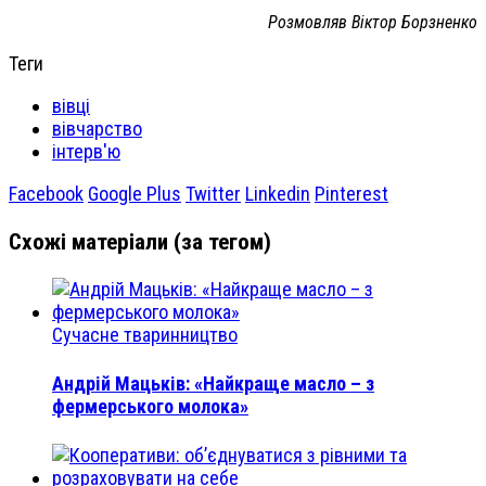
Розмовляв Віктор Борзненко
Теги
вівці
вівчарство
інтерв'ю
Facebook
Google Plus
Twitter
Linkedin
Pinterest
Схожі матеріали (за тегом)
Сучасне тваринництво
Андрій Мацьків: «Найкраще масло – з
фермерського молока»