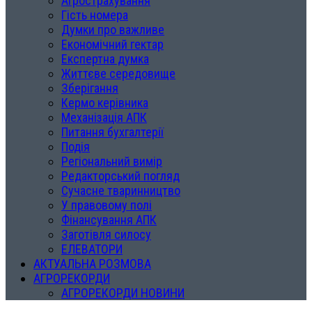
Агрострахування
Гість номера
Думки про важливе
Економічний гектар
Експертна думка
Життєве середовище
Зберігання
Кермо керівника
Механізація АПК
Питання бухгалтерії
Подія
Регіональний вимір
Редакторський погляд
Сучасне тваринництво
У правовому полі
Фінансування АПК
Заготівля силосу
ЕЛЕВАТОРИ
АКТУАЛЬНА РОЗМОВА
АГРОРЕКОРДИ
АГРОРЕКОРДИ НОВИНИ