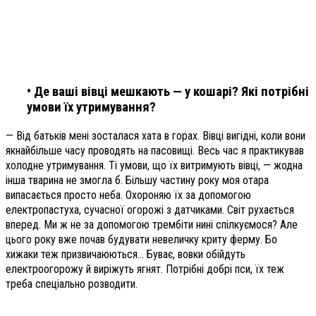
• Де ваші вівці мешкають — у кошарі? Які потрібні
умови їх утримування?
— Від батьків мені зосталася хата в горах. Вівці вигідні, коли вони
якнайбільше часу проводять на пасовищі. Весь час я практикував
холодне утримування. Ті умови, що їх витримують вівці, — жодна
інша тварина не змогла б. Більшу частину року моя отара
випасається просто неба. Охороняю їх за допомогою
електропастуха, сучасної огорожі з датчиками. Світ рухається
вперед. Ми ж не за допомогою трембіти нині спілкуємося? Але
цього року вже почав будувати невеличку криту ферму. Бо
хижаки теж призвичаюються… Буває, вовки обійдуть
електроогорожу й виріжуть ягнят. Потрібні добрі пси, їх теж
треба спеціально розводити.