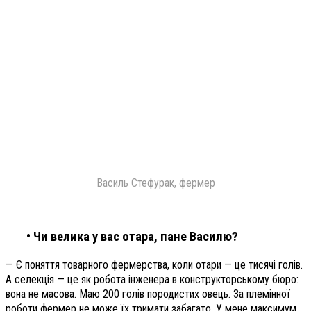
Василь Стефурак, фермер
• Чи велика у вас отара, пане Василю?
— Є поняття товарного фермерства, коли отари — це тисячі голів.
А селекція — це як робота інженера в конструкторському бюро:
вона не масова. Маю 200 голів породистих овець. За племінної
роботи фермер не може їх тримати забагато. У мене максимум