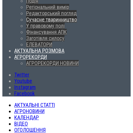
Подія
Регіональний вимір
Редакторський погляд
Сучасне тваринництво
У правовому полі
Фінансування АПК
Заготівля силосу
ЕЛЕВАТОРИ
АКТУАЛЬНА РОЗМОВА
АГРОРЕКОРДИ
АГРОРЕКОРДИ НОВИНИ
Twitter
Youtube
Instagram
Facebook
АКТУАЛЬНІ СТАТТІ
АГРОНОВИНИ
КАЛЕНДАР
ВІДЕО
ОГОЛОШЕННЯ