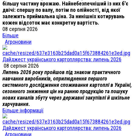
більшу частину врожаю. Найнебезпечніший із них б'є
двічі: спершу по валу, потім по олійності, від якої
залежить приймальна ціна. За нинішніх котирувань
кожен відсоток має конкретну вартість.
08 серпня 2026
Більше
Агроновини
Дайджест українського картоплярства: липень 2026
08 серпня 2026
Липень 2026 року пройшов під знаком практичного
навчання виробників, оприлюднення першого
системного дослідження споживання картоплі в Україні,
сезонного зниження цін на ранню продукцію та пошуку
нових каналів збуту через державні закупівлі й шкільне
харчування.
Більше інформації
Дайджест українського картоплярства: липень 2026
Агроновини