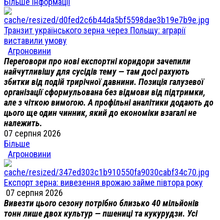
Більше інформації
Транзит українського зерна через Польщу: аграрії
виставили умову
Агроновини
Переговори про нові експортні коридори зачепили
найчутливішу для сусідів тему — там досі рахують
збитки від подій трирічної давнини. Позиція галузевої
організації сформульована без відмови від підтримки,
але з чіткою вимогою. А профільні аналітики додають до
цього ще один чинник, який до економіки взагалі не
належить.
07 серпня 2026
Більше
Агроновини
Експорт зерна: вивезення врожаю займе півтора року
07 серпня 2026
Вивезти цього сезону потрібно близько 40 мільйонів
тонн лише двох культур — пшениці та кукурудзи. Усі