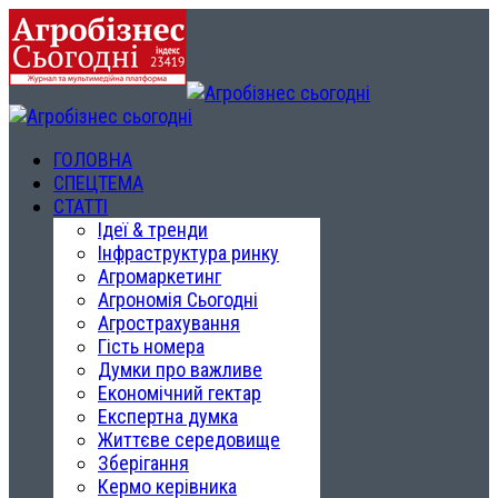
ГОЛОВНА
СПЕЦТЕМА
СТАТТІ
Ідеї & тренди
Інфраструктура ринку
Агромаркетинг
Агрономія Сьогодні
Агрострахування
Гість номера
Думки про важливе
Економічний гектар
Експертна думка
Життєве середовище
Зберігання
Кермо керівника