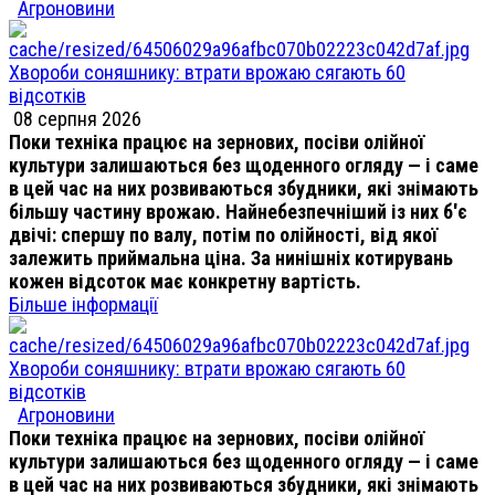
Агроновини
Хвороби соняшнику: втрати врожаю сягають 60
відсотків
08 серпня 2026
Поки техніка працює на зернових, посіви олійної
культури залишаються без щоденного огляду — і саме
в цей час на них розвиваються збудники, які знімають
більшу частину врожаю. Найнебезпечніший із них б'є
двічі: спершу по валу, потім по олійності, від якої
залежить приймальна ціна. За нинішніх котирувань
кожен відсоток має конкретну вартість.
Більше інформації
Хвороби соняшнику: втрати врожаю сягають 60
відсотків
Агроновини
Поки техніка працює на зернових, посіви олійної
культури залишаються без щоденного огляду — і саме
в цей час на них розвиваються збудники, які знімають