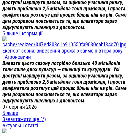
доступні маршрути разом, за оцінкою учасника ринку,
дають приблизно 2,5 мільйона тонн щомісяця, і проста
арифметика розтягує цей процес більш ніж на рік. Саме
цим розривом пояснюється те, що елеватори зараз
відкуповують пшеницю з дисконтом.
Більше інформації
Експорт зерна: вивезення врожаю займе півтора року
Агроновини
Вивезти цього сезону потрібно близько 40 мільйонів
тонн лише двох культур — пшениці та кукурудзи. Усі
доступні маршрути разом, за оцінкою учасника ринку,
дають приблизно 2,5 мільйона тонн щомісяця, і проста
арифметика розтягує цей процес більш ніж на рік. Саме
цим розривом пояснюється те, що елеватори зараз
відкуповують пшеницю з дисконтом.
07 серпня 2026
Більше
Завантажити ще (
/
)
Актуальні статті