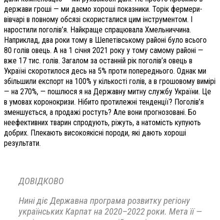
держави гроші — ми даємо хороші показники. Торік фермери-
вівчарі в повному обсязі скористалися цим інструментом. І
наростили поголів’я. Найкраще спрацювала Хмельниччина.
Наприклад, два роки тому в Шепетівському районі було всього
80 голів овець. А на 1 січня 2021 року у тому самому районі —
вже 17 тис. голів. Загалом за останній рік поголів’я овець в
Україні скоротилося десь на 5% проти попереднього. Однак ми
збільшили експорт на 100% у кількості голів, а в грошовому вимірі
— на 270%, — пошлюся я на Державну митну службу України. Це
в умовах коронокризи. Нібито протилежні тенденції? Поголів’я
зменшується, а продажі ростуть? Але вони прогнозовані. Бо
неефективних тварин спродують, ріжуть, а натомість купують
добрих. Плекають високоякісні породи, які дають хороші
результати.
ДОВІДКОВО
Нині діє Державна програма розвитку регіону
українських Карпат на 2020–2022 роки. Мета її —