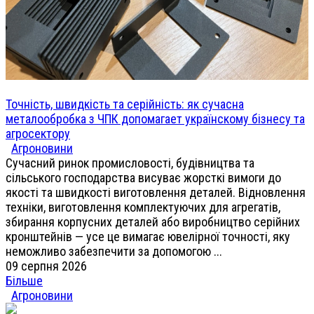
Точність, швидкість та серійність: як сучасна
металообробка з ЧПК допомагает українскому бізнесу та
агросектору
Агроновини
Сучасний ринок промисловості, будівництва та
сільського господарства висуває жорсткі вимоги до
якості та швидкості виготовлення деталей. Відновлення
техніки, виготовлення комплектуючих для агрегатів,
збирання корпусних деталей або виробництво серійних
кронштейнів — усе це вимагає ювелірної точності, яку
неможливо забезпечити за допомогою ...
09 серпня 2026
Більше
Агроновини