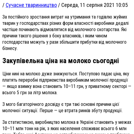
/
Сучасне тваринництво
/
Середа, 11 серпня 2021 10:05
За постійного зростання витрат на утримання та годівлю жуйних
тварин у господарствах різних форм власності виробники дедалі
частіше починають відмовлятися від молочного скотарства. Які
причини такого рішення з боку власників, і яким чином
господарства можуть у рази збільшити прибутки від молочного
бізнесу.
Закупівельна ціна
на молоко сьогодні
Ціни нині на молоко дуже знижуються. Поступово падає ціна, яку
платять переробні підприємства виробникам молочної продукції
— якщо взимку вона становить 10–11 грн, у приватному секторі —
всього
5 грн за літр молока.
З мого багаторічного досвіду є три такі основні причини цієї
молочної ситуації. Перше — це втрата ринків збуту продукції.
За статистикою, виробництво молока в Україні становить у межах
10–11 млн тонн на рік, з яких населення споживає всього 6 млн