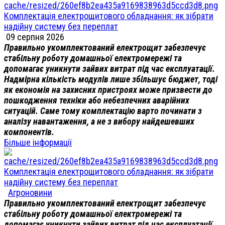
Комплектація електрощитового обладнання: як зібрати
надійну систему без переплат
09 серпня 2026
Правильно укомплектований електрощит забезпечує
стабільну роботу домашньої електромережі та
допомагає уникнути зайвих витрат під час експлуатації.
Надмірна кількість модулів лише збільшує бюджет, тоді
як економія на захисних пристроях може призвести до
пошкодження техніки або небезпечних аварійних
ситуацій. Саме тому комплектацію варто починати з
аналізу навантаження, а не з вибору найдешевших
компонентів.
Більше інформації
Комплектація електрощитового обладнання: як зібрати
надійну систему без переплат
Агроновини
Правильно укомплектований електрощит забезпечує
стабільну роботу домашньої електромережі та
допомагає уникнути зайвих витрат під час експлуатації.