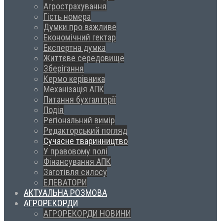
Агрострахування
Гість номера
Думки про важливе
Економічний гектар
Експертна думка
Життєве середовище
Зберігання
Кермо керівника
Механізація АПК
Питання бухгалтерії
Подія
Регіональний вимір
Редакторський погляд
Сучасне тваринництво
У правовому полі
Фінансування АПК
Заготівля силосу
ЕЛЕВАТОРИ
АКТУАЛЬНА РОЗМОВА
АГРОРЕКОРДИ
АГРОРЕКОРДИ НОВИНИ