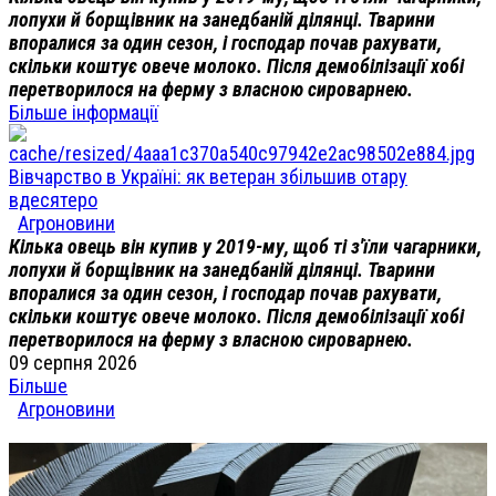
лопухи й борщівник на занедбаній ділянці. Тварини
впоралися за один сезон, і господар почав рахувати,
скільки коштує овече молоко. Після демобілізації хобі
перетворилося на ферму з власною сироварнею.
Більше інформації
Вівчарство в Україні: як ветеран збільшив отару
вдесятеро
Агроновини
Кілька овець він купив у 2019-му, щоб ті з'їли чагарники,
лопухи й борщівник на занедбаній ділянці. Тварини
впоралися за один сезон, і господар почав рахувати,
скільки коштує овече молоко. Після демобілізації хобі
перетворилося на ферму з власною сироварнею.
09 серпня 2026
Більше
Агроновини