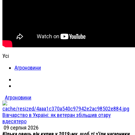
Усі
Агроновини
Агроновини
Вівчарство в Україні: як ветеран збільшив отару
вдесятеро
09 серпня 2026
Кілька овець він купив у 2019-му, щоб ті з'їли чагарники,