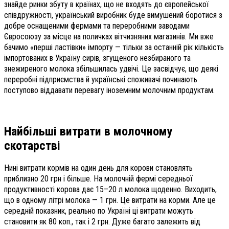
знайде ринки збуту в країнах, що не входять до європейської
співдружності, український виробник буде вимушений боротися з
добре оснащеними фермами та переробними заводами
Євросоюзу за місце на поличках вітчизняних магазинів. Ми вже
бачимо «перші ластівки» імпорту — тільки за останній рік кількість
імпортованих в Україну сирів, згущеного незбираного та
знежиреного молока збільшилась удвічі. Це засвідчує, що деякі
переробні підприємства й українські споживачі починають
поступово віддавати перевагу іноземним молочним продуктам.
Найбільші витрати
в молочному
скотарстві
Нині витрати кормів на один день для корови становлять
приблизно 20 грн і більше. На молочній фермі середньої
продуктивності корова дає 15–20 л молока щоденно. Виходить,
що в одному літрі молока — 1 грн. Це витрати на корми. Але це
середній показник, реально по Україні ці витрати можуть
становити як 80 коп., так і 2 грн. Дуже багато залежить від