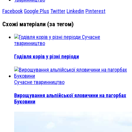
Facebook
Google Plus
Twitter
Linkedin
Pinterest
Схожі матеріали (за тегом)
Сучасне
тваринництво
Годівля корів у різні періоди
Сучасне тваринництво
Вирощування альпійської яловичини на пагорбах
Буковини