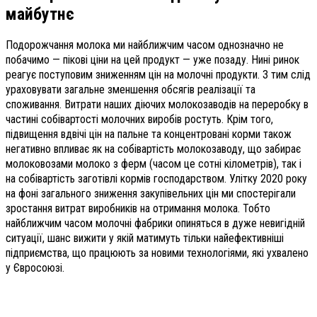
майбутнє
Подорожчання молока ми найближчим часом однозначно не
побачимо — пікові ціни на цей продукт — уже позаду. Нині ринок
реагує поступовим зниженням цін на молочні продукти. З тим слід
ураховувати загальне зменшення обсягів реалізації та
споживання. Витрати наших діючих молокозаводів на переробку в
частині собівартості молочних виробів ростуть. Крім того,
підвищення вдвічі цін на пальне та концентровані корми також
негативно впливає як на собівартість молокозаводу, що забирає
молоковозами молоко з ферм (часом це сотні кілометрів), так і
на собівартість заготівлі кормів господарством. Улітку 2020 року
на фоні загального зниження закупівельних цін ми спостерігали
зростання витрат виробників на отримання молока. Тобто
найближчим часом молочні фабрики опиняться в дуже невигідній
ситуації, шанс вижити у якій матимуть тільки найефективніші
підприємства, що працюють за новими технологіями, які ухвалено
у Євросоюзі.