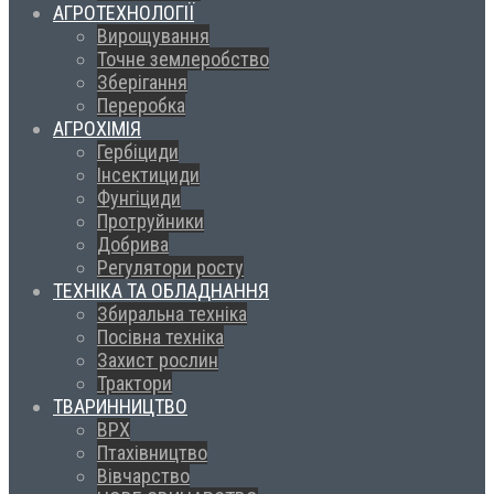
АГРОТЕХНОЛОГІЇ
Вирощування
Точне землеробство
Зберігання
Переробка
АГРОХІМІЯ
Гербіциди
Інсектициди
Фунгіциди
Протруйники
Добрива
Регулятори росту
ТЕХНІКА ТА ОБЛАДНАННЯ
Збиральна техніка
Посівна техніка
Захист рослин
Трактори
ТВАРИННИЦТВО
ВРХ
Птахівництво
Вівчарство