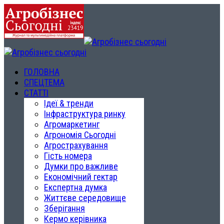
ГОЛОВНА
СПЕЦТЕМА
СТАТТІ
Ідеї & тренди
Інфраструктура ринку
Агромаркетинг
Агрономія Сьогодні
Агрострахування
Гість номера
Думки про важливе
Економічний гектар
Експертна думка
Життєве середовище
Зберігання
Кермо керівника