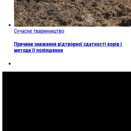
Сучасне тваринництво
Причини зниження відтворної здатності корів і
методи її поліпшення