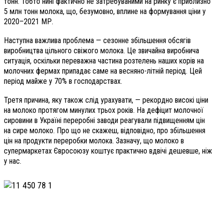
тонн. Тобто нині фактично не затребуваними на ринку є приблизно
5 млн тонн молока, що, безумовно, вплине на формування ціни у
2020–2021 МР.
Наступна важлива проблема — сезонне збільшення обсягів
виробництва цільного свіжого молока. Це звичайна виробнича
ситуація, оскільки переважна частина розтелень наших корів на
молочних фермах припадає саме на весняно-літній період. Цей
період майже у 70% в господарствах.
Третя причина, яку також слід урахувати, — рекордно високі ціни
на молоко протягом минулих трьох років. На дефіцит молочної
сировини в Україні переробні заводи реагували підвищенням цін
на сире молоко. Про що не скажеш, відповідно, про збільшення
цін на продукти переробки молока. Зазначу, що молоко в
супермаркетах Євросоюзу коштує практично вдвічі дешевше, ніж
у нас.