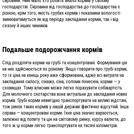
сировини. Нині мало хто робить аналіз кормів у своєму
господарстві. Сировина від господарства до господарства є
різною, крім того, якість грубих кормів і показники вологості
змінюватимуться як від періоду закладання кормів, так і від
сезону й інших чинників.
Подальше подорожчання кормів
Слід розділяти корми на грубі та концентровані. Формування цін
на них здійснюється по різному. Якщо говорити про грубі корми,
то їх ціна на кінець року вже сформована, адже всі витрати на
закладання силосу, сінажу, сіна, соломи понесені, корми — у
сховищах. Тому власник може легко порахувати собівартість.
Для молочного скотарства вона актуальна до закладання нових
кормів. Грубі корми невигідно транспортувати на великі відстані,
тож ринок таких кормів у нашій державі фактично відсутній. Інша
справа — концентровані корми. Їхня ціна значно варіюється,
залежно від попиту та цін на світовому ринку, курсу валюти, до
того ж ці корми легко транспортувати на тисячі кілометрів.