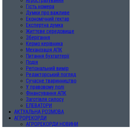
Агрострахування
Гість номера
Думки про важливе
Економічний гектар
Експертна думка
Життєве середовище
Зберігання
Кермо керівника
Механізація АПК
Питання бухгалтерії
Подія
Регіональний вимір
Редакторський погляд
Сучасне тваринництво
У правовому полі
Фінансування АПК
Заготівля силосу
ЕЛЕВАТОРИ
АКТУАЛЬНА РОЗМОВА
АГРОРЕКОРДИ
АГРОРЕКОРДИ НОВИНИ