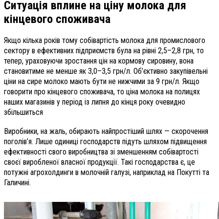
Ситуація вплине на ціну молока для
кінцевого споживача
Якщо кілька років тому собівартість молока для промислового
сектору в ефективних підприємств була на рівні 2,5–2,8 грн, то
тепер, ураховуючи зростання цін на кормову сировину, вона
становитиме не менше як 3,0–3,5 грн/л. Об’єктивно закупівельні
ціни на сире молоко мають бути не нижчими за
9 грн/л. Якщо
говорити про кінцевого споживача, то ціна молока на полицях
наших магазинів у період із липня до кінця року очевидно
збільшиться
Виробники, на жаль, обирають найпростіший шлях — скорочення
поголів’я. Лише одиниці господарств підуть шляхом підвищення
ефективності свого виробництва зі зменшенням собівартості
своєї виробленої власної продукції. Такі господарства є, це
потужні агрохолдинги в молочній галузі, наприклад на Покутті та
Галичині.