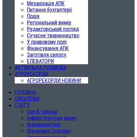
Механізація АПК
Питання бухгалтерії
Подія
Регіональний вимір
Редакторський погляд
Сучасне тваринництво
У правовому полі
Фінансування АПК
Заготівля силосу
ЕЛЕВАТОРИ
АКТУАЛЬНА РОЗМОВА
АГРОРЕКОРДИ
АГРОРЕКОРДИ НОВИНИ
ГОЛОВНА
СПЕЦТЕМА
СТАТТІ
Ідеї & тренди
Інфраструктура ринку
Агромаркетинг
Агрономія Сьогодні