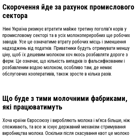
Скорочення йде
за рахунок промислового
сектора
Нині Україна ризикує втратити майже третину поголів’я корів у
промисловому секторі та в усіх молокопереробних ще робочих
заводів. Усе це означатиме втрату робочих місць і зменшення
надходжень від податків. Приватники будуть отримувати меншу
ціну, щоб їх дешевим молоком хоч якось розбавляти дороге з
ферм. Це означає, що кількість випадків із фальсифікованим і
розбавленим водою молоком, особливо там, де немає
обслуговчих кооперативів, також зросте в кілька разів.
Що буде з тими молочними фабриками,
які працюватимуть
Хоча країни Євросоюзу і виробляють молока і м’яса більше, ніж
споживають, та все ж існує державний механізм стримування
виробництва молока. Оскільки після скасування квот це молоко