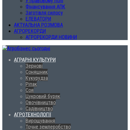
У правовому полі
Фінансування АПК
Заготівля силосу
ЕЛЕВАТОРИ
АКТУАЛЬНА РОЗМОВА
АГРОРЕКОРДИ
АГРОРЕКОРДИ НОВИНИ
АГРАРНІ КУЛЬТУРИ
Зернові
Соняшник
Кукурудза
Ріпак
Соя
Цукровий буряк
Овочівництво
Садівництво
АГРОТЕХНОЛОГІЇ
Вирощування
Точне землеробство