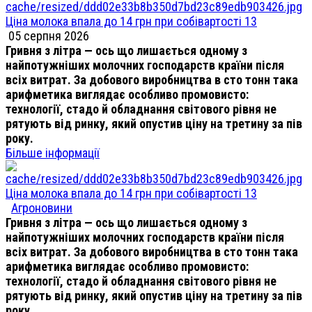
Ціна молока впала до 14 грн при собівартості 13
05 серпня 2026
Гривня з літра — ось що лишається одному з
найпотужніших молочних господарств країни після
всіх витрат. За добового виробництва в сто тонн така
арифметика виглядає особливо промовисто:
технології, стадо й обладнання світового рівня не
рятують від ринку, який опустив ціну на третину за пів
року.
Більше інформації
Ціна молока впала до 14 грн при собівартості 13
Агроновини
Гривня з літра — ось що лишається одному з
найпотужніших молочних господарств країни після
всіх витрат. За добового виробництва в сто тонн така
арифметика виглядає особливо промовисто:
технології, стадо й обладнання світового рівня не
рятують від ринку, який опустив ціну на третину за пів
року.