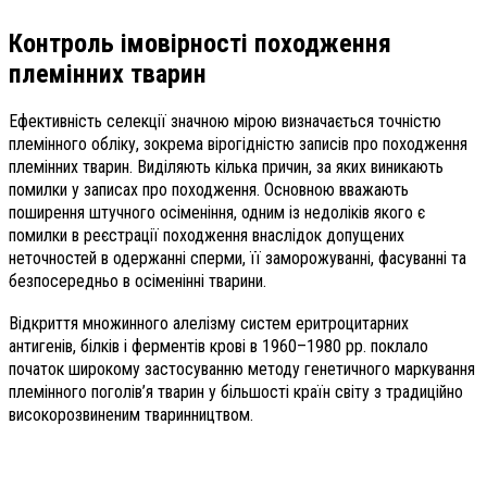
Контроль імовірності походження
племінних тварин
Ефективність селекції значною мірою визначається точністю
племінного обліку, зокрема вірогідністю записів про походження
племінних тварин. Виділяють кілька причин, за яких виникають
помилки у записах про походження. Основною вважають
поширення штучного осіменіння, одним із недоліків якого є
помилки в реєстрації походження внаслідок допущених
неточностей в одержанні сперми, її заморожуванні, фасуванні та
безпосередньо в осіменінні тварини.
Відкриття множинного алелізму систем еритроцитарних
антигенів, білків і ферментів крові в 1960–1980 рр. поклало
початок широкому застосуванню методу генетичного маркування
племінного поголів’я тварин у більшості країн світу з традиційно
високорозвиненим тваринництвом.