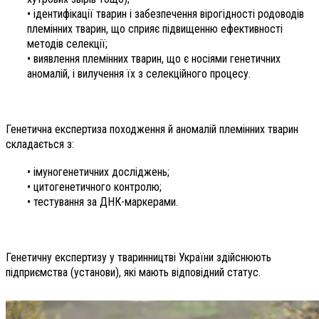
• ідентифікації тварин і забезпечення вірогідності родоводів
племінних тварин, що сприяє підвищенню ефективності
методів селекції;
• виявлення племінних тварин, що є носіями генетичних
аномалій, і вилучення їх з селекційного процесу.
Генетична експертиза походження й аномалій племінних тварин
складається з:
• імуногенетичних досліджень;
• цитогенетичного контролю;
• тестування за ДНК-марке­рами.
Генетичну експертизу у тваринництві України здійснюють
підприємства (установи), які мають відповідний статус.