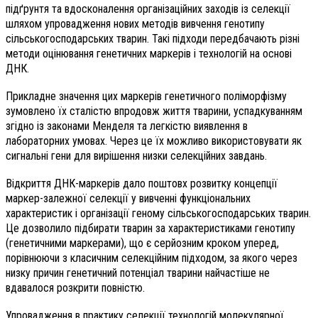
підґрунтя та вдосконалення організаційних заходів із селекції
шляхом упровадження нових методів вивчення генотипу
сільськогосподарських тварин. Такі підходи передбачають різні
методи оцінювання генетичних маркерів і технологій на основі
ДНК.
Прикладне значення цих маркерів генетичного поліморфізму
зумовлено їх сталістю впродовж життя тварини, успадкуванням
згідно із законами Менделя та легкістю виявлення в
лабораторних умовах. Через це їх можливо використовувати як
сигнальні гени для вирішення низки селекційних завдань.
Відкриття ДНК-маркерів дало поштовх розвитку концепції
маркер-залежної селекції у вивченні функціональних
характеристик і організації геному сільськогосподарських тварин.
Це дозволило підбирати тварин за характеристиками генотипу
(генетичними маркерами), що є серйозним кроком уперед,
порівнюючи з класичним селекційним підходом, за якого через
низку причин генетичний потенціал тварини найчастіше не
вдавалося розкрити повністю.
Упровадження в практику селекції технологій молекулярної