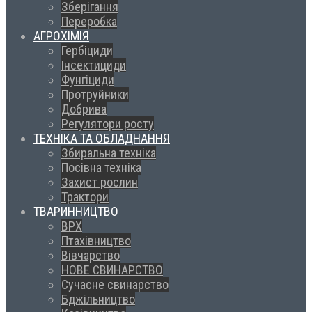
Зберігання
Переробка
АГРОХІМІЯ
Гербіциди
Інсектициди
Фунгіциди
Протруйники
Добрива
Регулятори росту
ТЕХНІКА ТА ОБЛАДНАННЯ
Збиральна техніка
Посівна техніка
Захист рослин
Трактори
ТВАРИННИЦТВО
ВРХ
Птахівництво
Вівчарство
НОВЕ СВИНАРСТВО
Сучасне свинарство
Бджільництво