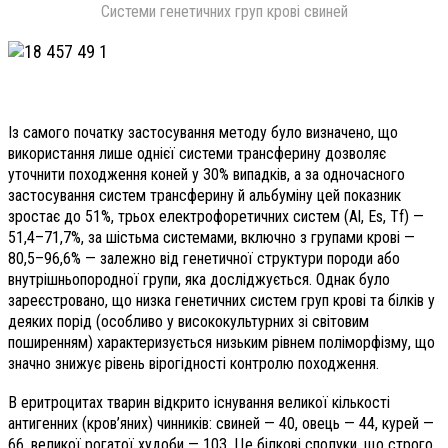
Системи генетичних груп крові свиней
Із самого початку застосування методу було визначено, що
використання лише однієї системи трансферину дозволяє
уточнити походження коней у 30% випадків, а за одночасного
застосування систем трансферину й альбуміну цей показник
зростає до 51%, трьох електрофоретичних систем (Al, Es, Tf) —
51,4–71,7%, за шістьма системами, включно з групами крові —
80,5–96,6% — залежно від генетичної структури породи або
внутрішньопородної групи, яка досліджується. Однак було
зареєстровано, що низка генетичних систем груп крові та білків у
деяких порід (особливо у висококультурних зі світовим
поширенням) характеризується низьким рівнем поліморфізму, що
значно знижує рівень вірогідності контролю походження.
В еритроцитах тварин відкрито існування великої кількості
антигенних (кров’яних) чинників: свиней — 40, овець — 44, курей —
66, великої рогатої худоби — 103. Це білкові сполуки, що строго