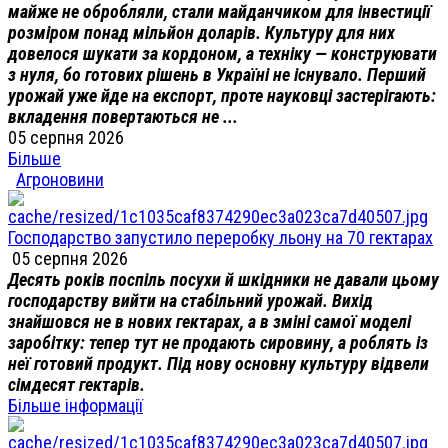
майже не обробляли, стали майданчиком для інвестиції
розміром понад мільйон доларів. Культуру для них
довелося шукати за кордоном, а техніку — конструювати
з нуля, бо готових рішень в Україні не існувало. Перший
урожай уже йде на експорт, проте науковці застерігають:
вкладення повертаються не ...
05 серпня 2026
Більше
Агроновини
Господарство запустило переробку льону на 70 гектарах
05 серпня 2026
Десять років поспіль посухи й шкідники не давали цьому
господарству вийти на стабільний урожай. Вихід
знайшовся не в нових гектарах, а в зміні самої моделі
заробітку: тепер тут не продають сировину, а роблять із
неї готовий продукт. Під нову основну культуру відвели
сімдесят гектарів.
Більше інформації