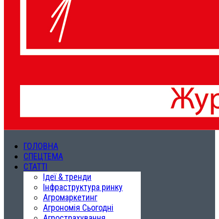
ГОЛОВНА
СПЕЦТЕМА
СТАТТІ
Ідеї & тренди
Інфраструктура ринку
Агромаркетинг
Агрономія Сьогодні
Агрострахування