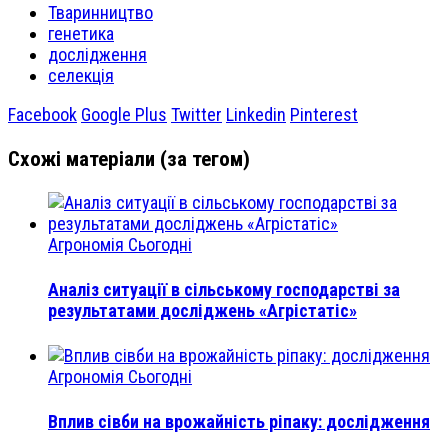
Тваринництво
генетика
дослідження
селекція
Facebook
Google Plus
Twitter
Linkedin
Pinterest
Схожі матеріали (за тегом)
Агрономія Сьогодні
Аналіз ситуації в сільському господарстві за
результатами досліджень «Агрістатіс»
Агрономія Сьогодні
Вплив сівби на врожайність ріпаку: дослідження