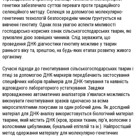
генетики забезпечило суттєві переваги проти традиційного
селекційного методу. Селекція за допомогою молекулярно-
генетичних технологій безпосереднім чином ґрунтується на
вивченні генотипу. Однак поза увагою аспекти мінливості
господарсько-корисних ознак сільськогосподарських тварин, які
зумовлені дією зовнішніх чинників. Слід зауважити, що
проведення ДНК-діагностики генотипу можливе у тварин
раннього віку та, зрештою, на будь-яких етапах розвитку живого
організму.
Сучасні підходи до генотипування сільськогосподарських тварин і
птиці за допомогою ДНК-маркерів передбачають застосування
специфічних наборів праймерів для ДНК-типування та наявність
відповідного лабораторного устаткування. Завдяки
впровадженню автоматичних аналізаторів з’явилася можливість
виконувати генотипування зразків одночасно за всіма
мікросателітними локусами за один робочий день. Як дослідний
матеріал для ДНК-аналізу використовується біологічний матеріал
тварини, який містить ДНК (кров, зразки тканин, пір’я, волосини з
волосяними цибулинами, букальний епітелій та ін.). Найпростіший
метод одержання матеріалу для молекулярно-генетичних