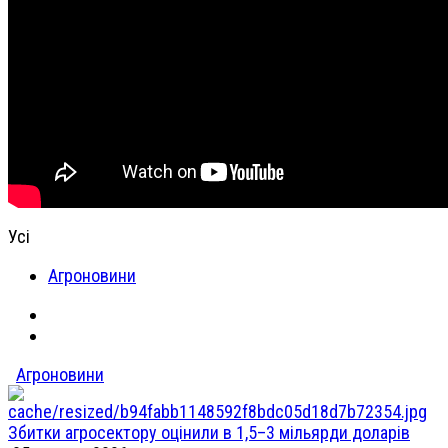
Усі
Агроновини
Агроновини
Збитки агросектору оцінили в 1,5–3 мільярди доларів