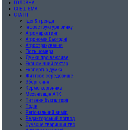
ГОЛОВНА
СПЕЦТЕМА
СТАТТІ
Ідеї & тренди
Інфраструктура ринку
Агромаркетинг
Агрономія Сьогодні
Агрострахування
Гість номера
Думки про важливе
Економічний гектар
Експертна думка
Життєве середовище
Зберігання
Кермо керівника
Механізація АПК
Питання бухгалтерії
Подія
Регіональний вимір
Редакторський погляд
Сучасне тваринництво