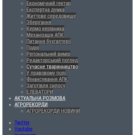
Економічний гектар
Експертна думка
Життєве середовище
Зберігання
Кермо керівника
Механізація АПК
Питання бухгалтерії
Подія
Регіональний вимір
Редакторський погляд
Сучасне тваринництво
У правовому полі
Фінансування АПК
Заготівля силосу
ЕЛЕВАТОРИ
АКТУАЛЬНА РОЗМОВА
АГРОРЕКОРДИ
АГРОРЕКОРДИ НОВИНИ
Twitter
Youtube