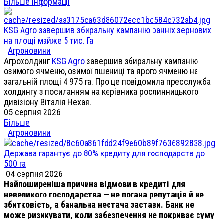
Більше інформації
KSG Agro завершив збиральну кампанію ранніх зернових
на площі майже 5 тис. Га
Агроновини
Агрохолдинг
KSG Agro
завершив збиральну кампанію
озимого ячменю, озимої пшениці та ярого ячменю на
загальній площі 4 975 га. Про це повідомила пресслужба
холдингу з посиланням на керівника рослинницького
дивізіону Віталія Нехая.
05 серпня 2026
Більше
Агроновини
Держава гарантує до 80% кредиту для господарств до
500 га
04 серпня 2026
Найпоширеніша причина відмови в кредиті для
невеликого господарства — не погана репутація й не
збитковість, а банальна нестача застави. Банк не
може ризикувати, коли забезпечення не покриває суму