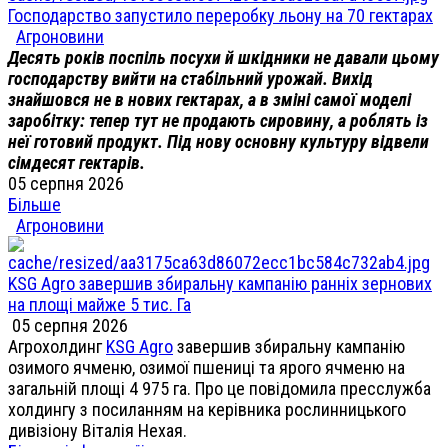
Господарство запустило переробку льону на 70 гектарах
Агроновини
Десять років поспіль посухи й шкідники не давали цьому
господарству вийти на стабільний урожай. Вихід
знайшовся не в нових гектарах, а в зміні самої моделі
заробітку: тепер тут не продають сировину, а роблять із
неї готовий продукт. Під нову основну культуру відвели
сімдесят гектарів.
05 серпня 2026
Більше
Агроновини
KSG Agro завершив збиральну кампанію ранніх зернових
на площі майже 5 тис. Га
05 серпня 2026
Агрохолдинг
KSG Agro
завершив збиральну кампанію
озимого ячменю, озимої пшениці та ярого ячменю на
загальній площі 4 975 га. Про це повідомила пресслужба
холдингу з посиланням на керівника рослинницького
дивізіону Віталія Нехая.