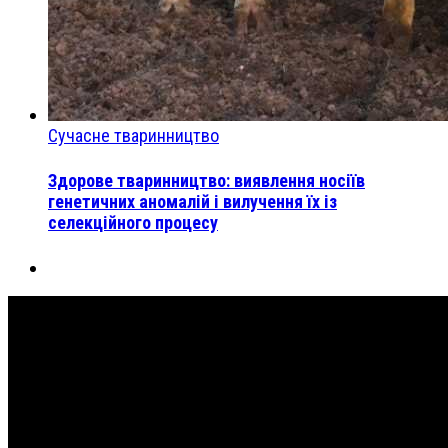
Сучасне тваринництво
Здорове тваринництво: виявлення носіїв
генетичних аномалій і вилучення їх із
селекційного процесу