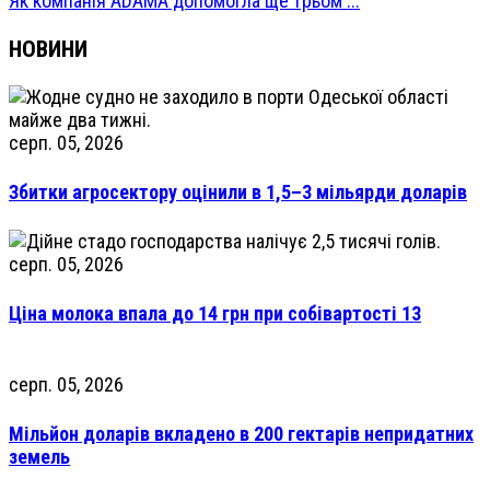
Як компанія ADAMA допомогла ще трьом ...
НОВИНИ
серп. 05, 2026
Збитки агросектору оцінили в 1,5–3 мільярди доларів
серп. 05, 2026
Ціна молока впала до 14 грн при собівартості 13
серп. 05, 2026
Мільйон доларів вкладено в 200 гектарів непридатних
земель