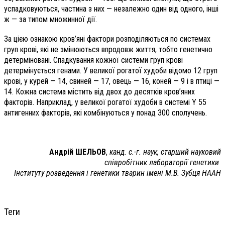
успадковуються, частина з них — незалежно один від одного, інші
ж — за типом множинної дії.
За цією ознакою кров’яні фактори розподіляються по системах
груп крові, які не змінюються впродовж життя, тобто генетично
детерміновані. Спадкування кожної системи груп крові
детермінується генами. У великої рогатої худоби відомо 12 груп
крові, у курей — 14, свиней — 17, овець — 16, коней — 9 і в птиці —
14. Кожна система містить від двох до десятків кров’яних
факторів. Наприклад, у великої рогатої худоби в системі Y 55
антигенних факторів, які комбінуються у понад 300 сполучень.
Андрій ШЕЛЬОВ
,
канд. с.-г. наук, старший науковий
співробітник лабораторії генетики
Інституту розведення
і генетики тварин
імені М.В. Зубця НААН
Теги