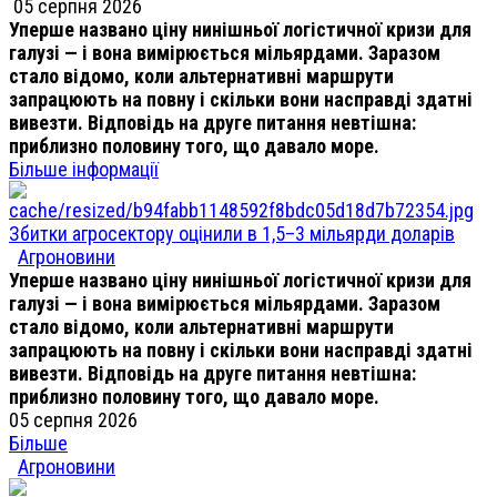
05 серпня 2026
Уперше названо ціну нинішньої логістичної кризи для
галузі — і вона вимірюється мільярдами. Заразом
стало відомо, коли альтернативні маршрути
запрацюють на повну і скільки вони насправді здатні
вивезти. Відповідь на друге питання невтішна:
приблизно половину того, що давало море.
Більше інформації
Збитки агросектору оцінили в 1,5–3 мільярди доларів
Агроновини
Уперше названо ціну нинішньої логістичної кризи для
галузі — і вона вимірюється мільярдами. Заразом
стало відомо, коли альтернативні маршрути
запрацюють на повну і скільки вони насправді здатні
вивезти. Відповідь на друге питання невтішна:
приблизно половину того, що давало море.
05 серпня 2026
Більше
Агроновини