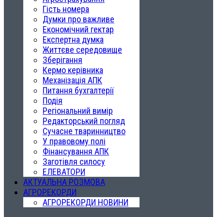
Гість номера
Думки про важливе
Економічний гектар
Експертна думка
Життєве середовище
Зберігання
Кермо керівника
Механізація АПК
Питання бухгалтерії
Подія
Регіональний вимір
Редакторський погляд
Сучасне тваринництво
У правовому полі
Фінансування АПК
Заготівля силосу
ЕЛЕВАТОРИ
АКТУАЛЬНА РОЗМОВА
АГРОРЕКОРДИ
АГРОРЕКОРДИ НОВИНИ