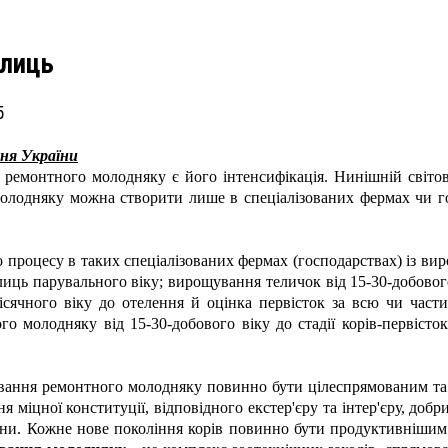
елиць
5
ння України
ремонтного молодняку є його інтенсифікація. Нинішній світов
лодняку можна створити лише в спеціалізованих фермах чи го
го процесу в таких спеціалізованих фермах (господарствах) із 
телиць парувального віку; вирощування теличок від 15-30-добового
ісячного віку до отелення й оцінка первісток за всю чи части
 молодняку від 15-30-добового віку до стадії корів-первісток
ання ремонтного молодняку повинно бути цілеспрямованим та е
я міцної конституції, відповідного екстер'єру та інтер'єру, добр
ни. Кожне нове покоління корів повинно бути продуктивнішим 