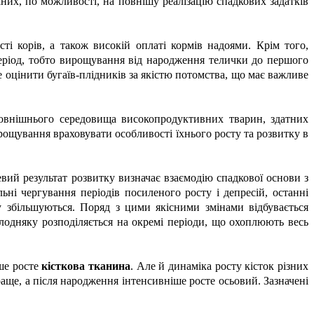
аних, по можливості, на повнішу реалізацію спадкових задатків
 корів, а також високій оплаті кормів надоями. Крім того,
еріод, тобто вирощування від народження телички до першого
е оцінити бугаїв-плідників за якістю потомства, що має важливе
зовнішнього середовища високопродуктивних тварин, здатних
ощування враховувати особливості їхнього росту та розвитку в
вий результат розвитку визначає взаємодію спадкової основи з
ні чергування періодів посиленого росту і депресій, останні
ту збільшуються. Поряд з цими якісними змінами відбувається
лодняку розподіляється на окремі періоди, що охоплюють весь
іше росте
кісткова тканина
. Але й динаміка росту кісток різних
аще, а після народження інтенсивніше росте осьовий. Зазначені