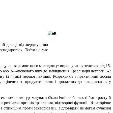
ий досвід підтверджує, що
сподарствах. Тобто це має
вирощування ремонтного молодняку: вирощування теличок від 15-
 або 3-4-місячного віку до запліднення і реалізація нетелей 5-7
ну (2-4 міс) першої лактації. Розрахунки і практичний досвід
, оцінених за продуктивністю і придатних до використання у
кономічним, ураховувати біологічні особливості його росту й
ий розвиток органів травлення, відтворної функції і багаторічне
і стійкішим проти захворювань, відповідати вимогам сучасної