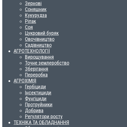
Зернові
Соняшник
Кукурудза
Ріпак
Соя
Цукровий буряк
Овочівництво
Садівництво
АГРОТЕХНОЛОГІЇ
Вирощування
Точне землеробство
Зберігання
Переробка
АГРОХІМІЯ
Гербіциди
Інсектициди
Фунгіциди
Протруйники
Добрива
Регулятори росту
ТЕХНІКА ТА ОБЛАДНАННЯ