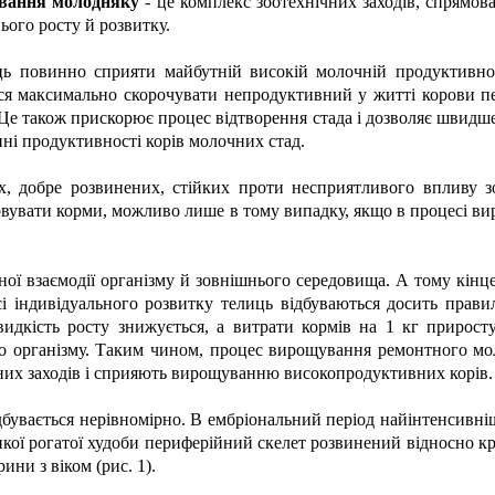
вання молодняку
- це комплекс зоотехнічних заходів, спрямов
ього росту й розвитку.
 повинно сприяти майбутній високій молочній продуктивності
ся максимально скорочувати непродуктивний у житті корови п
. Це також прискорює процес відтворення стада і дозволяє швидш
ні продуктивності корів молочних стад.
х, добре розвинених, стійких проти несприятливого впливу 
вувати корми, можливо лише в тому випадку, якщо в процесі вир
ної взаємодії організму й зовнішнього середовища. А тому кінце
і індивідуального розвитку телиць відбуваються досить правиль
швидкість росту знижується, а витрати кормів на 1 кг прирос
го організму. Таким чином, процес вирощування ремонтного мо
них заходів і сприяють вирощуванню високопродуктивних корів.
ідбувається нерівномірно. В ембріональний період найінтенсивн
ликої рогатої худоби периферійний скелет розвинений відносно кр
ини з віком (рис. 1).