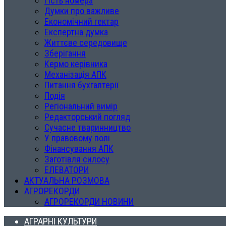
Гість номера
Думки про важливе
Економічний гектар
Експертна думка
Життєве середовище
Зберігання
Кермо керівника
Механізація АПК
Питання бухгалтерії
Подія
Регіональний вимір
Редакторський погляд
Сучасне тваринництво
У правовому полі
Фінансування АПК
Заготівля силосу
ЕЛЕВАТОРИ
АКТУАЛЬНА РОЗМОВА
АГРОРЕКОРДИ
АГРОРЕКОРДИ НОВИНИ
АГРАРНІ КУЛЬТУРИ