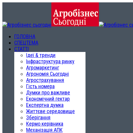
ГОЛОВНА
СПЕЦТЕМА
СТАТТІ
Ідеї & тренди
Інфраструктура ринку
Агромаркетинг
Агрономія Сьогодні
Агрострахування
Гість номера
Думки про важливе
Економічний гектар
Експертна думка
Життєве середовище
Зберігання
Кермо керівника
Механізація АПК