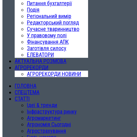
Питання бухгалтерії
Подія
Регіональний вимір
Редакторський погляд
Сучасне тваринництво
У правовому полі
Фінансування АПК
Заготівля силосу
ЕЛЕВАТОРИ
АКТУАЛЬНА РОЗМОВА
АГРОРЕКОРДИ
АГРОРЕКОРДИ НОВИНИ
ГОЛОВНА
СПЕЦТЕМА
СТАТТІ
Ідеї & тренди
Інфраструктура ринку
Агромаркетинг
Агрономія Сьогодні
Агрострахування