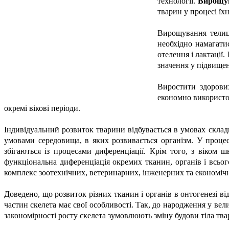
технології.
Вирощу
тварин у процесі їхн
Вирощування телиць
необхідно намагати
отелення і лактації
значення у підвищен
Виростити здорови
економно використо
окремі вікові періоди.
Індивідуальний розвиток тварини відбувається в умовах склад
умовами середовища, в яких розвивається організм. У процес
збігаються із процесами диференціації. Крім того, з віком 
функціональна диференціація окремих тканин, органів і всьо
комплекс зоотехнічних, ветеринарних, інженерних та економіч
Доведено, що розвиток різних тканин і органів в онтогенезі в
частин скелета має свої особливості. Так, до народження у ве
закономірності росту скелета зумовлюють зміну будови тіла твар