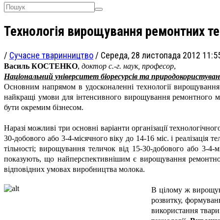
Технологія вирощування ремонтних т
/
Сучасне тваринництво
/
Середа, 28 листопада 2012 11:5
Василь КОСТЕНКО
,
доктор с.-г. наук, професор
,
Національний університет біоресурсів та природокористува
Основним напрямом в удосконаленні технології вирощування 
найкращі умови для інтенсивного вирощування ремонтного мо
бути окремим бізнесом.
Наразі можливі три основні варіанти організації технологічно
30-добового або 3-4-місячного віку до 14-16 міс. і реалізація 
тільності; вирощування теличок від 15-30-добового або 3-4-м
показують, що найперспективнішим є вирощування ремонтного
відповідних умовах виробництва молока.
В цілому ж вирощув
розвитку, формуванн
використання твари