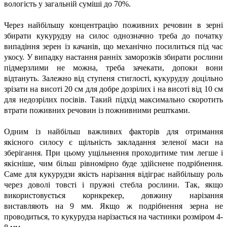
вологість у загальній суміші до 70%.
Через найбільшу концентрацію поживних речовин в зерні
збирати кукурудзу на силос однозначно треба до початку
випадіння зерен із качанів, що механічно посилиться під час
укосу. У випадку настання ранніх заморозків збирати рослини
підмерзлими не можна, треба зачекати, допоки вони
відтануть. Залежно від ступеня стиглості, кукурудзу доцільно
зрізати на висоті 20 см для добре дозрілих і на висоті від 10 см
для недозрілих посівів. Такий підхід максимально скоротить
втрати поживних речовин із пожнивними рештками.
Одним із найбільш важливих факторів для отримання
якісного силосу є щільність закладання зеленої маси на
зберігання. При цьому ущільнення проходитиме тим легше і
якісніше, чим більш рівномірно буде здійснене подрібнення.
Саме для кукурудзи якість нарізання відіграє найбільшу роль
через доволі товсті і пружні стебла рослини. Так, якщо
використовується корнкрекер, довжину нарізання
виставляють на 9 мм. Якщо ж подрібнення зерна не
проводиться, то кукурудза нарізається на частинки розміром 4-