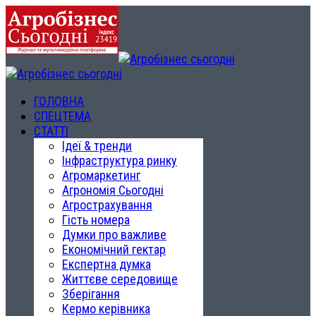
ГОЛОВНА
СПЕЦТЕМА
СТАТТІ
Ідеї & тренди
Інфраструктура ринку
Агромаркетинг
Агрономія Сьогодні
Агрострахування
Гість номера
Думки про важливе
Економічний гектар
Експертна думка
Життєве середовище
Зберігання
Кермо керівника