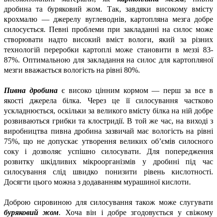
дробина та буряковий жом. Так, завдяки високому вмісту
крохмалю — джерелу вуглеводнів, картопляна мезга добре
силосується. Певні проблеми при закладанні на силос може
створювати надто високий вміст вологи, який за різних
технологій переробки картоплі може становити в меззі 83-
87%. Оптимальною для закладання на силос для картопляної
мезги вважається вологість на рівні 80%.
Пивна дробина
є високо цінним кормом — перш за все в
якості джерела білка. Через це її силосування частково
ускладнюється, оскільки за великого вмісту білка на ній добре
розвиваються грибки та клостридії. В той же час, на виході з
виробництва пивна дробина зазвичай має вологість на рівні
75%, що не допускає утворення великих об’ємів силосного
соку і дозволяє успішно силосувати. Для попередження
розвитку шкідливих мікроорганізмів у дробині під час
силосування слід швидко понизити рівень кислотності.
Досягти цього можна з додаванням мурашиної кислоти.
Доброю сировиною для силосування також може слугувати
буряковий жом
. Хоча він і добре згодовується у свіжому