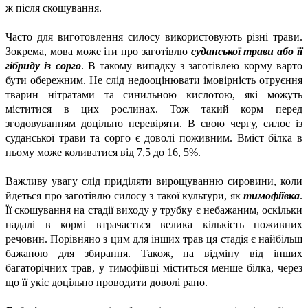
ж після скошування.
Часто для виготовлення силосу використовують різні трави.
Зокрема, мова може іти про заготівлю
суданської трави або її
гібриду із сорго
. В такому випадку з заготівлею корму варто
бути обережним. Не слід недооцінювати імовірність отруєння
тварин нітратами та синильною кислотою, які можуть
міститися в цих рослинах. Тож такий корм перед
згодовуванням доцільно перевіряти. В свою чергу, силос із
суданської трави та сорго є доволі поживним. Вміст білка в
ньому може коливатися від 7,5 до 16, 5%.
Важливу увагу слід приділяти вирощуванню сировини, коли
йдеться про заготівлю силосу з такої культури, як
тимофіївка
.
Її скошування на стадії виходу у трубку є небажаним, оскільки
надалі в кормі втрачається велика кількість поживних
речовин. Порівняно з цим для інших трав ця стадія є найбільш
бажаною для збирання. Також, на відміну від інших
багаторічних трав, у тимофіївці міститься менше білка, через
що її укіс доцільно проводити доволі рано.