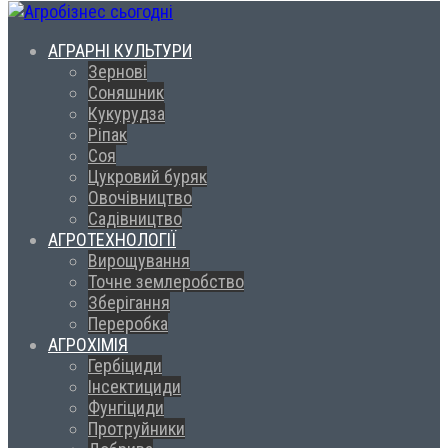
АГРАРНІ КУЛЬТУРИ
Зернові
Соняшник
Кукурудза
Ріпак
Соя
Цукровий буряк
Овочівництво
Садівництво
АГРОТЕХНОЛОГІЇ
Вирощування
Точне землеробство
Зберігання
Переробка
АГРОХІМІЯ
Гербіциди
Інсектициди
Фунгіциди
Протруйники