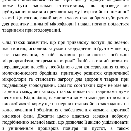
може бути настільки інтенсивним, що призведе до
руйнування поживних речовин корму і втрати його поживної
якості. До того ж, такий корм з часом стає добрим субстратом
для розвитку гнильної мікрофлори і надалі погано поїдається
тваринами при згодовуванні.
Слід також зазначити, що при тривалому доступі до зеленої
маси кисню, особливо за умови забруднення її ґрунтом іще під
час скошування, у ній активно розвиваються небажані
мікроорганізми, зокрема клостридії. Їхній активний розвиток
перешкоджає перебігу необхідного для консервування силосу
молочно-кислого бродіння, пригнічує розвиток сприятливої
мікрофлори та становить загрозу для здоров’я тварин при
подальшому згодовуванні. Сам по собі такий корм не має ані
гарного смаку, ані запаху, і також поїдається тваринами дуже
неохотно. Відповідно, важливими моментами для отримання
високої якості корму ще на перших етапах його закладання на
консервування і зберігання є забезпечення якомога коротшої
кисневої фази. Досягти цього вдається завдяки доброму
подрібненню зеленої маси, що дозволяє її якісно ущільнювати
з уникненням прошарків повітря чи пустот, а також