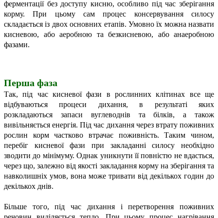
ферментації без доступу кисню, особливо під час зберігання
корму. При цьому сам процес консервування силосу
складається із двох основних етапів. Умовно їх можна назвати
кисневою, або аеробною та безкисневою, або анаеробною
фазами.
Перша фаза
Так, під час кисневої фази в рослинних клітинах все ще
відбуваються процеси дихання, в результаті яких
розкладаються запаси вуглеводнів та білків, а також
вивільняється енергія. Під час дихання через втрату поживних
рослин корм частково втрачає поживність. Таким чином,
перебіг кисневої фази при закладанні силосу необхідно
зводити до мінімуму. Однак уникнути її повністю не вдасться,
через що, залежно від якості закладання корму на зберігання та
навколишніх умов, вона може тривати від декількох годин до
декількох днів.
Більше того, під час дихання і перетворення поживних
речовин виділяється тепло. При цьому процес нагрівання