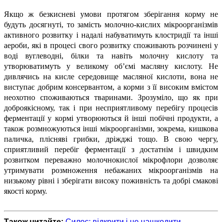
Якщо ж безкисневі умови протягом зберігання корму не
будуть досягнуті, то замість молочно-кислих мікроорганізмів
активного розвитку і надалі набуватимуть клостридії та інші
аероби, які в процесі свого розвитку споживають розчинені у
воді вуглеводні, білки та навіть молочну кислоту та
утворюватимуть у великому об’ємі масляну кислоту. Не
дивлячись на кисле середовище масляної кислоти, вона не
виступає добрим консервантом, а корми з її високим вмістом
неохотно споживаються тваринами. Зрозуміло, що як при
доброякісному, так і при несприятливому перебігу процесів
ферментації у кормі утворюються й інші побічні продукти, а
також розмножуються інші мікроорганізми, зокрема, кишкова
паличка, плісняві грибки, дріжджі тощо. В свою чергу,
сприятливий перебіг ферментації з достатнім і швидким
розвитком переважно молочнокислої мікрофлори дозволяє
утримувати розмноження небажаних мікроорганізмів на
низькому рівні і зберігати високу поживність та добрі смакові
якості корму.
Також читайте:
Силос: відкрити і не нашкодити