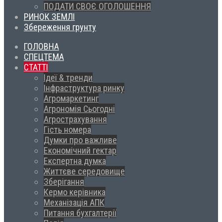
ПОДАТИ СВОЄ ОГОЛОШЕННЯ
РИНОК ЗЕМЛІ
Збереження грунту
ГОЛОВНА
СПЕЦТЕМА
СТАТТІ
Ідеї & тренди
Інфраструктура ринку
Агромаркетинг
Агрономія Сьогодні
Агрострахування
Гість номера
Думки про важливе
Економічний гектар
Експертна думка
Життєве середовище
Зберігання
Кермо керівника
Механізація АПК
Питання бухгалтерії