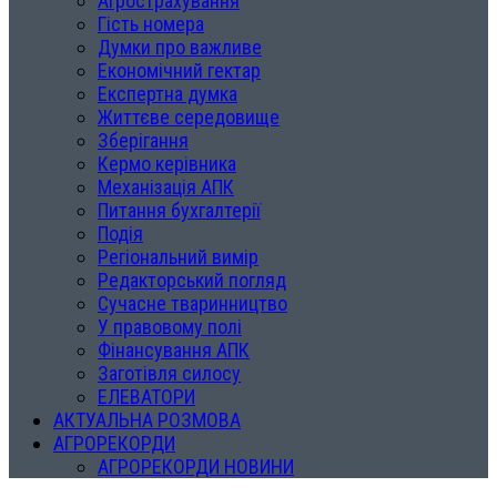
Агрострахування
Гість номера
Думки про важливе
Економічний гектар
Експертна думка
Життєве середовище
Зберігання
Кермо керівника
Механізація АПК
Питання бухгалтерії
Подія
Регіональний вимір
Редакторський погляд
Сучасне тваринництво
У правовому полі
Фінансування АПК
Заготівля силосу
ЕЛЕВАТОРИ
АКТУАЛЬНА РОЗМОВА
АГРОРЕКОРДИ
АГРОРЕКОРДИ НОВИНИ