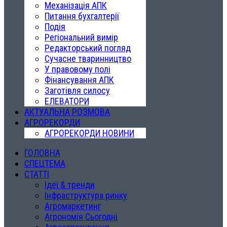
Механізація АПК
Питання бухгалтерії
Подія
Регіональний вимір
Редакторський погляд
Сучасне тваринництво
У правовому полі
Фінансування АПК
Заготівля силосу
ЕЛЕВАТОРИ
АКТУАЛЬНА РОЗМОВА
АГРОРЕКОРДИ
АГРОРЕКОРДИ НОВИНИ
ГОЛОВНА
СПЕЦТЕМА
СТАТТІ
Ідеї & тренди
Інфраструктура ринку
Агромаркетинг
Агрономія Сьогодні