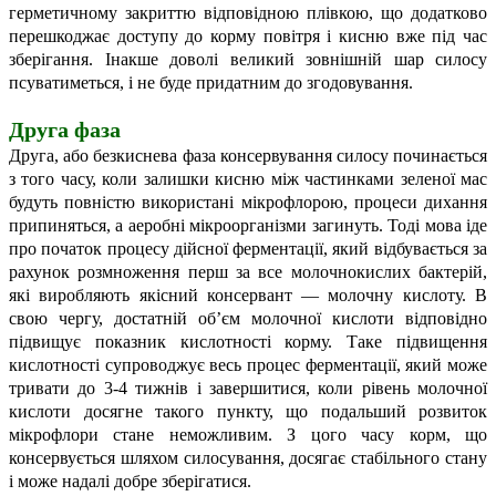
герметичному закриттю відповідною плівкою, що додатково
перешкоджає доступу до корму повітря і кисню вже під час
зберігання. Інакше доволі великий зовнішній шар силосу
псуватиметься, і не буде придатним до згодовування.
Друга фаза
Друга, або безкиснева фаза консервування силосу починається
з того часу, коли залишки кисню між частинками зеленої мас
будуть повністю використані мікрофлорою, процеси дихання
припиняться, а аеробні мікроорганізми загинуть. Тоді мова іде
про початок процесу дійсної ферментації, який відбувається за
рахунок розмноження перш за все молочнокислих бактерій,
які виробляють якісний консервант — молочну кислоту. В
свою чергу, достатній об’єм молочної кислоти відповідно
підвищує показник кислотності корму. Таке підвищення
кислотності супроводжує весь процес ферментації, який може
тривати до 3-4 тижнів і завершитися, коли рівень молочної
кислоти досягне такого пункту, що подальший розвиток
мікрофлори стане неможливим. З цого часу корм, що
консервується шляхом силосування, досягає стабільного стану
і може надалі добре зберігатися.