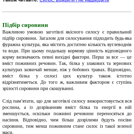
Підбір сировини
Важливою умовою заготівлі якісного силосу є правильний
підбір сировини. Загалом для силосування підходить будь-яка
фуражна культура, яка містить достатню кількість вуглеводнів
та води. При цьому подальшу кормову цінність відповідного
корму визначають певні вихідні фактори. Перш за все — це
вміст поживних речовин. Так, білка у злакових та зернових
культурах зазвичай менше, ніж у бобових травах. Відповідно,
вміст білка у силосі цих культур також істотно
відрізнятиметься. До того ж, важливим фактором є ступінь
зрілості сировини при скошуванні.
Слід пам’ятати, що для заготівлі силосу використовується вся
рослина, а із дозріванням вміст білка та енергії в ній
зменшується, оскільки поживні речовини переносяться до
насіння. Відповідно, чим більш дозрілими будуть посіви
сировини, тим менш поживним стане силос із такої зеленої
маси.