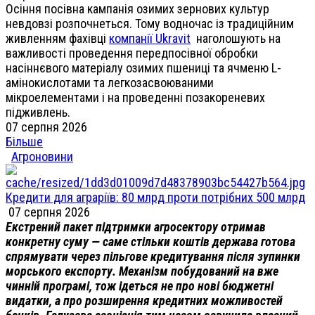
Осіння посівна кампанія озимих зернових культур
невдовзі розпочнеться. Тому водночас із традиційним
живленням фахівці
компанії Ukravit
наголошують на
важливості проведення передпосівної обробки
насіннєвого матеріалу озимих пшениці та ячменю L-
амінокислотами та легкозасвоюваними
мікроелементами і на проведенні позакореневих
підживлень.
07 серпня 2026
Більше
Агроновини
Кредити для аграріїв: 80 млрд проти потрібних 500 млрд
07 серпня 2026
Екстрений пакет підтримки агросектору отримав
конкретну суму — саме стільки коштів держава готова
спрямувати через пільгове кредитування після зупинки
морського експорту. Механізм побудований на вже
чинній програмі, тож ідеться не про нові бюджетні
видатки, а про розширення кредитних можливостей