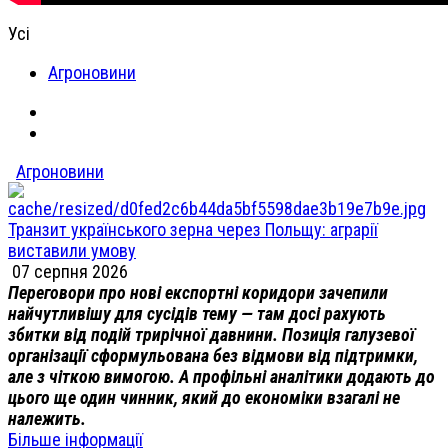
Усі
Агроновини
Агроновини
Транзит українського зерна через Польщу: аграрії
виставили умову
07 серпня 2026
Переговори про нові експортні коридори зачепили
найчутливішу для сусідів тему — там досі рахують
збитки від подій трирічної давнини. Позиція галузевої
організації сформульована без відмови від підтримки,
але з чіткою вимогою. А профільні аналітики додають до
цього ще один чинник, який до економіки взагалі не
належить.
Більше інформації