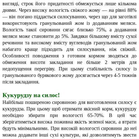
вигляді, строк його придатності обмежується лише кількома
днями. Через високу вологість свіжого жому — на рівні 88%
— він погано піддається силосуванню, через що для заготівлі
використовують гранульований жом із додаванням меляси.
Вологість такої сировини сягає близько 75%, а додавання
меляси може становити до 5%. Завдяки більшому вмісту сухої
речовини та високому вмісту вуглеводів гранульований жом
набагато краще підходить для силосування, ніж свіжий.
Особливості поводження з готовим кормом зводяться до
обмеження висоти закладання не більше 2 метрів для
недопущення перегріву. При цьому стабільність силосу із
гранульованого бурякового жому досягається через 4-5 тижнів
після закладання.
Кукурудзу на силос!
Найбільш поширеною сировиною для виготовлення силосу є
кукурудза. При цьому щоб отримати якісний корм, кукурудзу
необхідно збирати при вологості 65-70%. В цей час
зберігатиметься висока поживна якість зеленої маси, а втрати
будуть мінімальними. При високій вологості сировини до неї
можна додавати інші сухі культури, які дозволятимуть звести