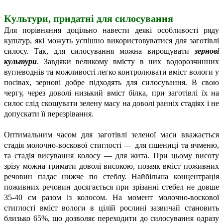
Культури, придатні
для силосування
Для порівняння доцільно навести деякі особливості ряду
культур, які можуть успішно використовуватися для заготівлі
силосу. Так, для силосування можна вирощувати
зернові
культури
. Завдяки великому вмісту в них водорозчинних
вуглеводнів та можливості легко контролювати вміст вологи у
посівах, зернові добре підходять для силосування. В свою
чергу, через доволі низький вміст білка, при заготівлі їх на
силос слід скошувати зелену масу на доволі ранніх стадіях і не
допускати її перезрівання.
Оптимальним часом для заготівлі зеленої маси вважається
стадія молочно-воскової стиглості — для пшениці та ячменю,
та стадія висування колосу — для жита. При цьому висоту
зрізу можна тримати доволі високою, позаяк вміст поживних
речовин падає нижче по стеблу. Найбільша концентрація
поживних речовин досягається при зрізанні стебел не довше
35-40 см разом із колосом. На момент молочно-воскової
стиглості вміст вологи в цілій рослині зазвичай становить
близько 65%, що дозволяє переходити до силосування одразу