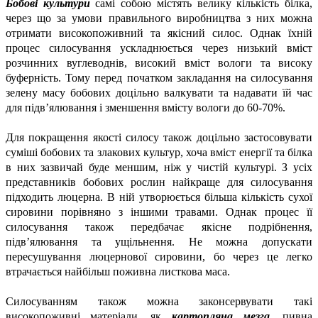
Бобові культури
самі собою містять велику кількість білка,
через що за умови правильного виробництва з них можна
отримати високопоживний та якісний силос. Однак їхній
процес силосування ускладнюється через низький вміст
розчинних вуглеводнів, високий вміст вологи та високу
буферність. Тому перед початком закладання на силосування
зелену масу бобових доцільно валкувати та надавати їй час
для підв’ялювання і зменшення вмісту вологи до 60-70%.
Для покращення якості силосу також доцільно застосовувати
суміші бобових та злакових культур, хоча вміст енергії та білка
в них зазвичай буде меншим, ніж у чистій культурі. З усіх
представників бобових рослин найкраще для силосування
підходить люцерна. В ній утворюється більша кількість сухої
сировини порівняно з іншими травами. Однак процес її
силосування також передбачає якісне подрібнення,
підв’ялювання та ущільнення. Не можна допускати
пересушування люцернової сировини, бо через це легко
втрачається найбільш поживна листкова маса.
Силосуванням також можна законсервувати такі
високопоживні матеріали, як
картопляна мезга
, пивна