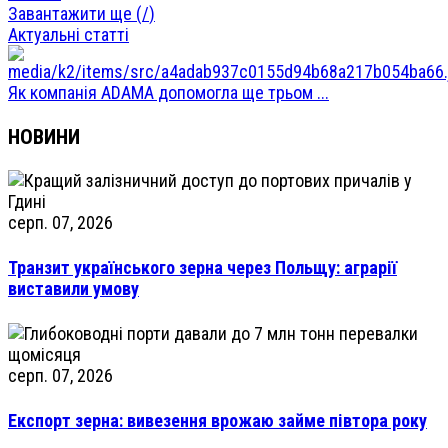
Завантажити ще (
/
)
Актуальні статті
Як компанія ADAMA допомогла ще трьом ...
НОВИНИ
серп. 07, 2026
Транзит українського зерна через Польщу: аграрії
виставили умову
серп. 07, 2026
Експорт зерна: вивезення врожаю займе півтора року