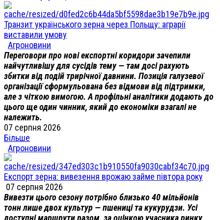
Транзит українського зерна через Польщу: аграрії
виставили умову
Агроновини
Переговори про нові експортні коридори зачепили
найчутливішу для сусідів тему — там досі рахують
збитки від подій трирічної давнини. Позиція галузевої
організації сформульована без відмови від підтримки,
але з чіткою вимогою. А профільні аналітики додають до
цього ще один чинник, який до економіки взагалі не
належить.
07 серпня 2026
Більше
Агроновини
Експорт зерна: вивезення врожаю займе півтора року
07 серпня 2026
Вивезти цього сезону потрібно близько 40 мільйонів
тонн лише двох культур — пшениці та кукурудзи. Усі
доступні маршрути разом, за оцінкою учасника ринку,