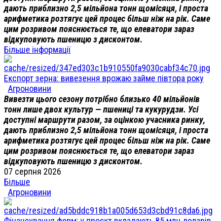
дають приблизно 2,5 мільйона тонн щомісяця, і проста
арифметика розтягує цей процес більш ніж на рік. Саме
цим розривом пояснюється те, що елеватори зараз
відкуповують пшеницю з дисконтом.
Більше інформації
Експорт зерна: вивезення врожаю займе півтора року
Агроновини
Вивезти цього сезону потрібно близько 40 мільйонів
тонн лише двох культур — пшениці та кукурудзи. Усі
доступні маршрути разом, за оцінкою учасника ринку,
дають приблизно 2,5 мільйона тонн щомісяця, і проста
арифметика розтягує цей процес більш ніж на рік. Саме
цим розривом пояснюється те, що елеватори зараз
відкуповують пшеницю з дисконтом.
07 серпня 2026
Більше
Агроновини
Фінансування ферм: у проєкт вкладають 85 млн доларів