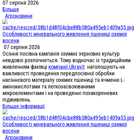
07 серпня 2026
Більше
Агроновини
Особливості мінерального живлення пшениці озимої
восени
07 серпня 2026
Осіння посівна кампанія озимих зернових культур
невдовзі розпочнеться. Тому водночас із традиційним
живленням фахівці
компанії Ukravit
наголошують на
важливості проведення передпосівної обробки
насіннєвого матеріалу озимих пшениці та ячменю L-
амінокислотами та легкозасвоюваними
мікроелементами і на проведенні позакореневих
підживлень.
Більше інформації
Особливості мінерального живлення пшениці озимої
восени
Агроновини