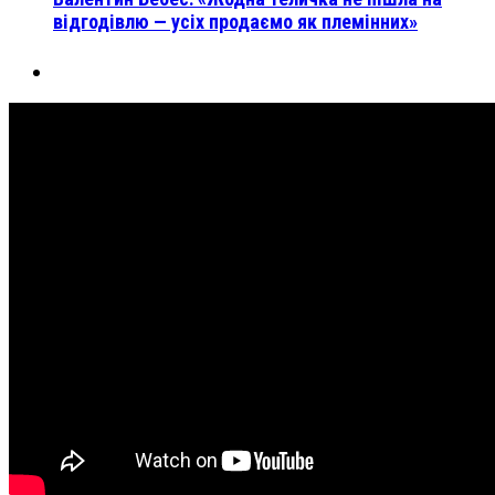
відгодівлю — усіх продаємо як племінних»