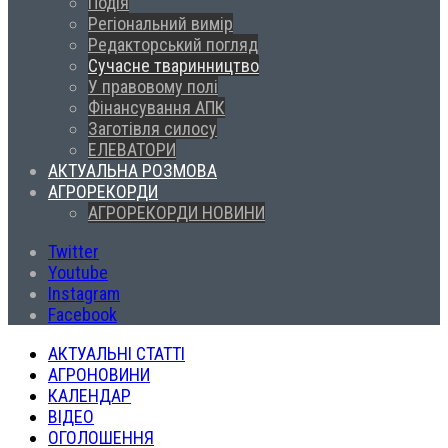
Подія
Регіональний вимір
Редакторський погляд
Сучасне тваринництво
У правовому полі
Фінансування АПК
Заготівля силосу
ЕЛЕВАТОРИ
АКТУАЛЬНА РОЗМОВА
АГРОРЕКОРДИ
АГРОРЕКОРДИ НОВИНИ
Twitter
Youtube
Instagram
Facebook
АКТУАЛЬНІ СТАТТІ
АГРОНОВИНИ
КАЛЕНДАР
ВІДЕО
ОГОЛОШЕННЯ