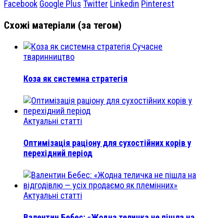
Facebook
Google Plus
Twitter
Linkedin
Pinterest
Схожі матеріали (за тегом)
Сучасне
тваринництво
Коза як системна стратегія
Актуальні статті
Оптимізація раціону для сухостійних корів у
перехідний період
Актуальні статті
Валентин Бебес: «Жодна теличка не пішла на