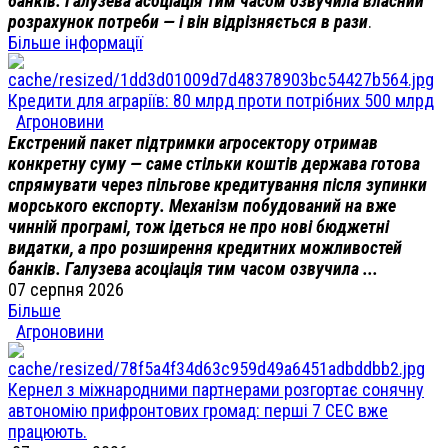
банків. Галузева асоціація тим часом озвучила власний
розрахунок потреби — і він відрізняється в рази
.
Більше інформації
Кредити для аграріїв: 80 млрд проти потрібних 500 млрд
Агроновини
Екстрений пакет підтримки агросектору отримав
конкретну суму — саме стільки коштів держава готова
спрямувати через пільгове кредитування після зупинки
морського експорту. Механізм побудований на вже
чинній програмі, тож ідеться не про нові бюджетні
видатки, а про розширення кредитних можливостей
банків. Галузева асоціація тим часом озвучила ...
07 серпня 2026
Більше
Агроновини
Кернел з міжнародними партнерами розгортає сонячну
автономію прифронтових громад: перші 7 СЕС вже
працюють.