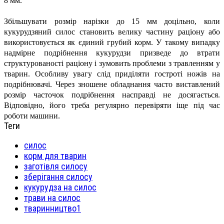
8 мм.
Збільшувати розмір нарізки до 15 мм доцільно, коли
кукурудзяний силос становить велику частину раціону або
використовується як єдиний грубий корм. У такому випадку
надмірне подрібнення кукурудзи призведе до втрати
структурованості раціону і зумовить проблеми з травленням у
тварин. Особливу увагу слід приділяти гостроті ножів на
подрібнювачі. Через зношене обладнання часто виставлений
розмір часточок подрібнення насправді не досягається.
Відповідно, його треба регулярно перевіряти іще під час
роботи машини.
Теги
силос
корм для тварин
заготівля силосу
зберігання силосу
кукурудза на силос
трави на силос
тваринництво1