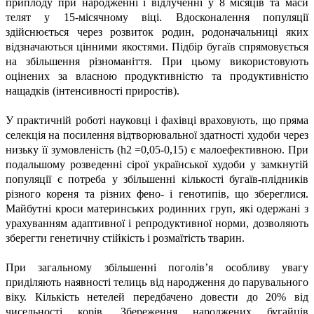
приплоду при народженні і відлученні у 8 місяців та маси
телят у 15-місячному віці. Вдосконалення популяції
здійснюється через розвиток родин, родоначальниці яких
відзначаються цінними якостями. Підбір бугаїв спрямовується
на збільшення різноманіття. При цьому використовують
оцінених за власною продуктивністю та продуктивністю
нащадків (інтенсивності приростів).
У практичній роботі науковці і фахівці враховують, що пряма
селекція на посилення відтворювальної здатності худоби через
низьку її зумовленість (h2 =0,05-0,15) є малоефективною. При
подальшому розведенні сірої української худоби у замкнутій
популяції є потреба у збільшенні кількості бугаїв-плідників
різного кореня та різних фено- і генотипів, що збереглися.
Майбутні кроси материнських родинних груп, які одержані з
урахуванням адаптивної і репродуктивної норми, дозволяють
зберегти генетичну стійкість і розмаїтість тварин.
При загальному збільшенні поголів’я особливу увагу
приділяють наявності телиць від народження до парувального
віку. Кількість нетелей передбачено довести до 20% від
чисельності корів. Збереження народжених бугайців