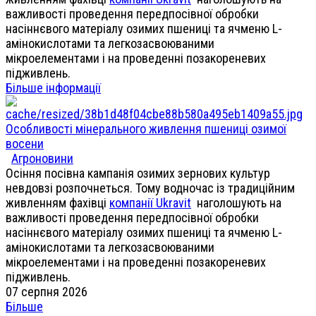
важливості проведення передпосівної обробки
насіннєвого матеріалу озимих пшениці та ячменю L-
амінокислотами та легкозасвоюваними
мікроелементами і на проведенні позакореневих
підживлень.
Більше інформації
Особливості мінерального живлення пшениці озимої
восени
Агроновини
Осіння посівна кампанія озимих зернових культур
невдовзі розпочнеться. Тому водночас із традиційним
живленням фахівці
компанії Ukravit
наголошують на
важливості проведення передпосівної обробки
насіннєвого матеріалу озимих пшениці та ячменю L-
амінокислотами та легкозасвоюваними
мікроелементами і на проведенні позакореневих
підживлень.
07 серпня 2026
Більше