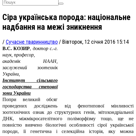
Сіра українська порода: національне
надбання на межі зникнення
/
Сучасне тваринництво
/
Вівторок, 12 січня 2016 15:14
В.С. КОЗИР
,
доктор с.-г.
наук, професор,
академік НААН,
заслужений зоотехнік
України,
Інститут сільського
господарства степової
зони України
Попри великий обсяг
проведених досліджень від фенотипової мінливості
зоотехнічних ознак до структурних генів, мітохондріальної
ДНК, міжмікросателітного поліморфізму тощо, ще не
повністю вивчено біологічні особливості сірої української
породи, її генетична і селекційна історія, яку можна