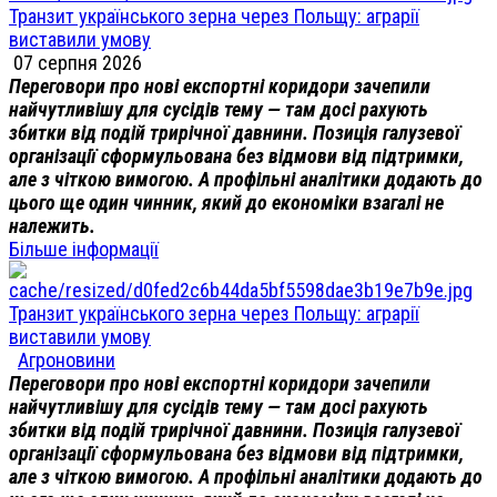
Транзит українського зерна через Польщу: аграрії
виставили умову
07 серпня 2026
Переговори про нові експортні коридори зачепили
найчутливішу для сусідів тему — там досі рахують
збитки від подій трирічної давнини. Позиція галузевої
організації сформульована без відмови від підтримки,
але з чіткою вимогою. А профільні аналітики додають до
цього ще один чинник, який до економіки взагалі не
належить.
Більше інформації
Транзит українського зерна через Польщу: аграрії
виставили умову
Агроновини
Переговори про нові експортні коридори зачепили
найчутливішу для сусідів тему — там досі рахують
збитки від подій трирічної давнини. Позиція галузевої
організації сформульована без відмови від підтримки,
але з чіткою вимогою. А профільні аналітики додають до