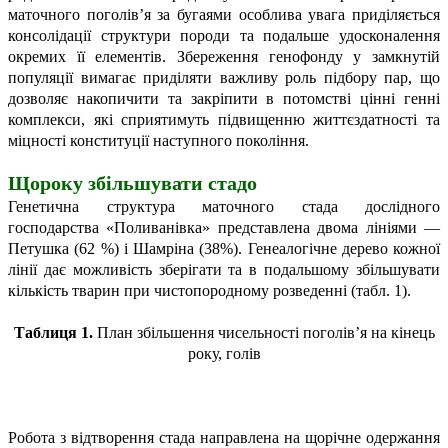
маточного поголів’я за бугаями особлива увага приділяється
консолідації структури породи та подальше удосконалення
окремих її елементів. Збереження генофонду у замкнутій
популяції вимагає приділяти важливу роль підбору пар, що
дозволяє накопичити та закріпити в потомстві цінні генні
комплекси, які сприятимуть підвищенню життєздатності та
міцності конституції наступного покоління.
Щороку збільшувати стадо
Генетична структура маточного стада дослідного
господарства «Поливанівка» представлена двома лініями —
Петушка (62 %) і Шамріна (38%). Генеалогічне дерево кожної
лінії дає можливість зберігати та в подальшому збільшувати
кількість тварин при чистопородному розведенні (табл. 1).
Таблиця 1.
План збільшення чисельності поголів’я на кінець
року, голів
Робота з відтворення стада направлена на щорічне одержання