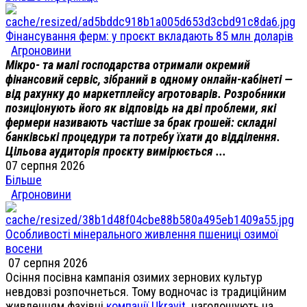
Фінансування ферм: у проєкт вкладають 85 млн доларів
Агроновини
Мікро- та малі господарства отримали окремий
фінансовий сервіс, зібраний в одному онлайн-кабінеті —
від рахунку до маркетплейсу агротоварів. Розробники
позиціонують його як відповідь на дві проблеми, які
фермери називають частіше за брак грошей: складні
банківські процедури та потребу їхати до відділення.
Цільова аудиторія проєкту вимірюється ...
07 серпня 2026
Більше
Агроновини
Особливості мінерального живлення пшениці озимої
восени
07 серпня 2026
Осіння посівна кампанія озимих зернових культур
невдовзі розпочнеться. Тому водночас із традиційним
живленням фахівці
компанії Ukravit
наголошують на