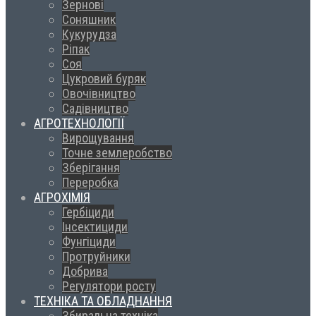
Зернові
Соняшник
Кукурудза
Ріпак
Соя
Цукровий буряк
Овочівництво
Садівництво
АГРОТЕХНОЛОГІЇ
Вирощування
Точне землеробство
Зберігання
Переробка
АГРОХІМІЯ
Гербіциди
Інсектициди
Фунгіциди
Протруйники
Добрива
Регулятори росту
ТЕХНІКА ТА ОБЛАДНАННЯ
Збиральна техніка