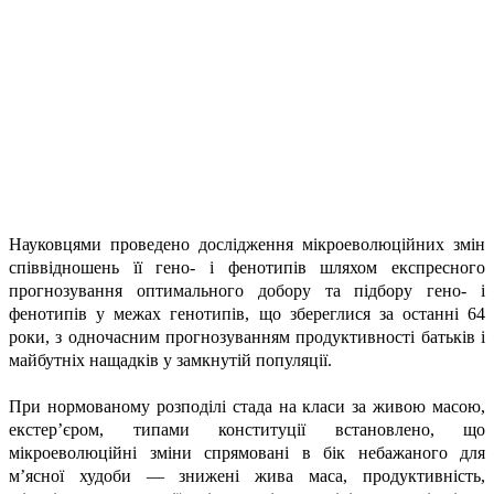
Науковцями проведено дослідження мікроеволюційних змін
співвідношень її гено- і фенотипів шляхом експресного
прогнозування оптимального добору та підбору гено- і
фенотипів у межах генотипів, що збереглися за останні 64
роки, з одночасним прогнозуванням продуктивності батьків і
майбутніх нащадків у замкнутій популяції.
При нормованому розподілі стада на класи за живою масою,
екстер’єром, типами конституції встановлено, що
мікроеволюційні зміни спрямовані в бік небажаного для
м’ясної худоби — знижені жива маса, продуктивність,