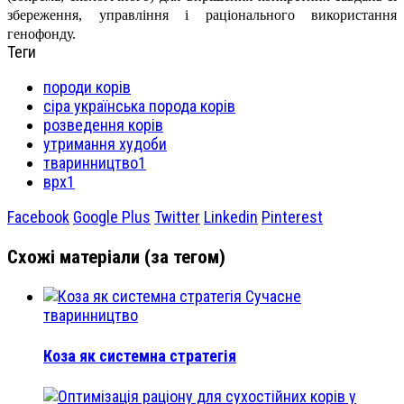
збереження, управління і раціонального використання
генофонду.
Теги
породи корів
сіра українська порода корів
розведення корів
утримання худоби
тваринництво1
врх1
Facebook
Google Plus
Twitter
Linkedin
Pinterest
Схожі матеріали (за тегом)
Сучасне
тваринництво
Коза як системна стратегія