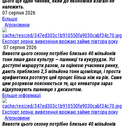
цього ще один чинник, який до економіки взагалі не
належить.
07 серпня 2026
Більше
Агроновини
Експорт зерна: вивезення врожаю займе півтора року
07 серпня 2026
Вивезти цього сезону потрібно близько 40 мільйонів
тонн лише двох культур — пшениці та кукурудзи. Усі
доступні маршрути разом, за оцінкою учасника ринку,
дають приблизно 2,5 мільйона тонн щомісяця, і проста
арифметика розтягує цей процес більш ніж на рік. Саме
цим розривом пояснюється те, що елеватори зараз
відкуповують пшеницю з дисконтом.
Більше інформації
Експорт зерна: вивезення врожаю займе півтора року
Агроновини
Вивезти цього сезону потрібно близько 40 мільйонів