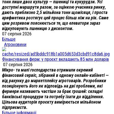
тонн лише двох культур — пшениці та кукурудзи. Усі
доступні маршрути разом, за оцінкою учасника ринку,
дають приблизно 2,5 мільйона тонн щомісяця, і проста
арифметика розтягує цей процес більш ніж на рік. Саме
цим розривом пояснюється те, що елеватори зараз
відкуповують пшеницю з дисконтом.
07 серпня 2026
Більше
Агроновини
Фінансування ферм: у проєкт вкладають 85 млн доларів
07 серпня 2026
Мікро- та малі господарства отримали окремий
фінансовий сервіс, зібраний в одному онлайн-кабінеті —
від рахунку до маркетплейсу агротоварів. Розробники
позиціонують його як відповідь на дві проблеми, які
фермери називають частіше за брак грошей: складні
банківські процедури та потребу їхати до відділення.
Цільова аудиторія проєкту вимірюється мільйоном
підприємств.
Більше інформації