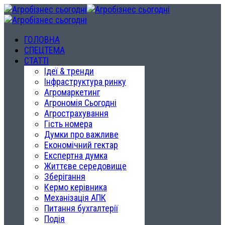
ГОЛОВНА
СПЕЦТЕМА
СТАТТІ
Ідеї & тренди
Інфраструктура ринку
Агромаркетинг
Агрономія Сьогодні
Агрострахування
Гість номера
Думки про важливе
Економічний гектар
Експертна думка
Життєве середовище
Зберігання
Кермо керівника
Механізація АПК
Питання бухгалтерії
Подія