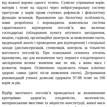
від кожної корови одного теляти. Сумісне утримання корів-
матерів і телят на підсосі через нейрогуморальну систему
притупляє у корів прояв статевих рефлексів і фізіологічну
функцію яєчників. Враховуючи цю біологічну особливість,
нами розроблена і впроваджена комплексна система
гарантованого відтворення поголів’я, яка включає
господарські (обладнання пункту штучного запліднення,
моціон, годівля), організаційні (контроль за виявленням охоти,
щодекадний аналіз і проведення дня відтворення) і спеціальні
заходи (диспансеризація, стимуляція, контроль за тільністю
маточного поголів’я). При плануванні сезонних отелень
враховуємо, що для визначення часу першого плодотворного
запліднення велике значення має не вік, а жива маса і
розвиток тварин. Осіменінню підлягають тільки клінічно
здорові самки (двічі після виявлення охоти). Дотримання
рекомендацій учених дозволяє одержати 97-98 телят на 100
корів за рік.
Відбір маточного поголів’я проводиться за визначеними
критеріями: здоров’ю, плодючістю, молочністю,
материнськими якостями та міцністю конституції, живої маси