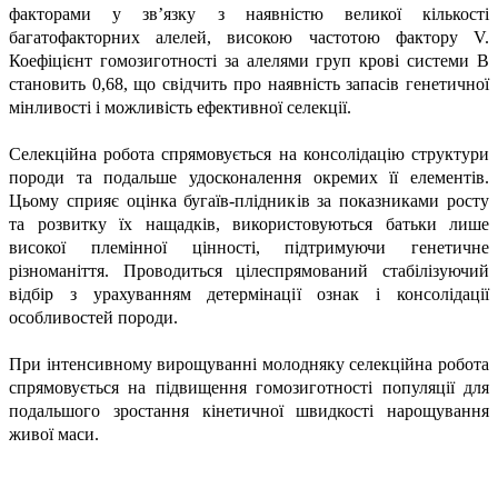
факторами у зв’язку з наявністю великої кількості
багатофакторних алелей, високою частотою фактору V.
Коефіцієнт гомозиготності за алелями груп крові системи В
становить 0,68, що свідчить про наявність запасів генетичної
мінливості і можливість ефективної селекції.
Селекційна робота спрямовується на консолідацію структури
породи та подальше удосконалення окремих її елементів.
Цьому сприяє оцінка бугаїв-плідників за показниками росту
та розвитку їх нащадків, використовуються батьки лише
високої племінної цінності, підтримуючи генетичне
різноманіття. Проводиться цілеспрямований стабілізуючий
відбір з урахуванням детермінації ознак і консолідації
особливостей породи.
При інтенсивному вирощуванні молодняку селекційна робота
спрямовується на підвищення гомозиготності популяції для
подальшого зростання кінетичної швидкості нарощування
живої маси.