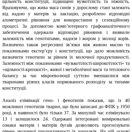
щільність конституції, підвищені вузкотілість та ніжність.
Враховуючи, що жива маса синів у дорослому стані залежить
від надою у матерів за лактацію, розроблено відповідні
алометричні рівняння для використання у селекційному
процесі. За допомогою комп’ютерного графоаналітичного
забезпечення одержали відповідні рівняння і виявили
залежність між генотипами, надоєм і жиром у молоці корів.
Визначено також регресивні зв’язки між живою масою та
показниками екстер’єру і конституції, що дало можливість
визначити генотипи за рівнем їх молочної продуктивності.
Залежності між показниками «вузькотілості-широкотілості» та
«щільності-крихкості», живої і метаболічної маси та теплового
балансу за час мікроеволюції суттєво зменшилися між
тваринами різних класів нормованого розподілу за типами
конституції.
Аналіз елімінації гено- і фенотипів показав, що із 40
можливих генотипів тварин, що були записані до ФПК у 1950
році, в наявності було тільки 37. За минулий час елімінувало
13 і залишилося 24. Одержані інтегровані вимірювальні
ознаки матерів і матерів бугаїв дозволяють прогнозувати
рівень молочної продуктивності їх нащадків. На цій основі