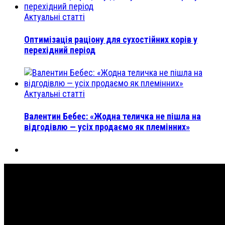
Актуальні статті
Оптимізація раціону для сухостійних корів у
перехідний період
Актуальні статті
Валентин Бебес: «Жодна теличка не пішла на
відгодівлю — усіх продаємо як племінних»