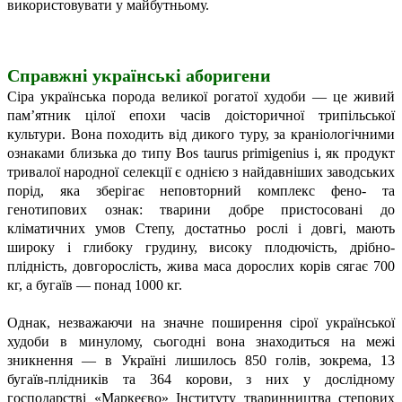
використовувати у майбутньому.
Справжні українські аборигени
Сіра українська порода великої рогатої худоби — це живий
пам’ятник цілої епохи часів доісторичної трипільської
культури. Вона походить від дикого туру, за краніологічними
ознаками близька до типу Bos taurus primigenius i, як продукт
тривалої народної селекції є однією з найдавніших заводських
порід, яка зберігає неповторний комплекс фено- та
генотипових ознак: тварини добре пристосовані до
кліматичних умов Cтепу, достатньо рослі і довгі, мають
широку і глибоку грудину, високу плодючість, дрібно-
плідність, довгорослість, жива маса дорослих корів сягає 700
кг, а бугаїв — понад 1000 кг.
Однак, незважаючи на значне поширення сірої української
худоби в минулому, сьогодні вона знаходиться на межі
зникнення — в Україні лишилось 850 голів, зокрема, 13
бугаїв-плідників та 364 корови, з них у дослідному
господарстві «Маркеєво» Інституту тваринництва степових