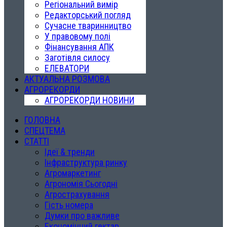
Регіональний вимір
Редакторський погляд
Сучасне тваринництво
У правовому полі
Фінансування АПК
Заготівля силосу
ЕЛЕВАТОРИ
АКТУАЛЬНА РОЗМОВА
АГРОРЕКОРДИ
АГРОРЕКОРДИ НОВИНИ
ГОЛОВНА
СПЕЦТЕМА
СТАТТІ
Ідеї & тренди
Інфраструктура ринку
Агромаркетинг
Агрономія Сьогодні
Агрострахування
Гість номера
Думки про важливе
Економічний гектар