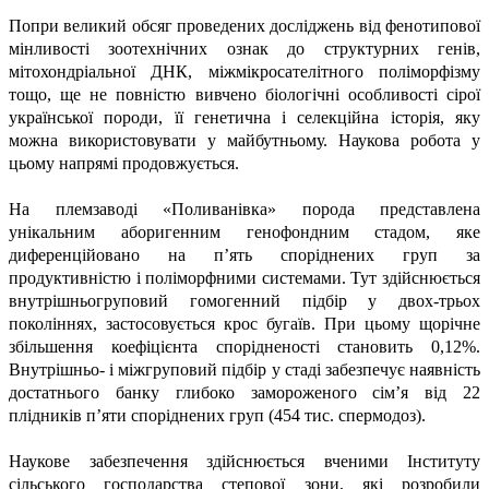
Попри великий обсяг проведених досліджень від фенотипової
мінливості зоотехнічних ознак до структурних генів,
мітохондріальної ДНК, міжмікросателітного поліморфізму
тощо, ще не повністю вивчено біологічні особливості сірої
української породи, її генетична і селекційна історія, яку
можна використовувати у майбутньому. Наукова робота у
цьому напрямі продовжується.
На племзаводі «Поливанівка» порода представлена
унікальним аборигенним генофондним стадом, яке
диференційовано на п’ять споріднених груп за
продуктивністю і поліморфними системами. Тут здійснюється
внутрішньогруповий гомогенний підбір у двох-трьох
поколіннях, застосовується крос бугаїв. При цьому щорічне
збільшення коефіцієнта спорідненості становить 0,12%.
Внутрішньо- і міжгруповий підбір у стаді забезпечує наявність
достатнього банку глибоко замороженого сім’я від 22
плідників п’яти споріднених груп (454 тис. спермодоз).
Наукове забезпечення здійснюється вченими Інституту
сільського господарства степової зони, які розробили