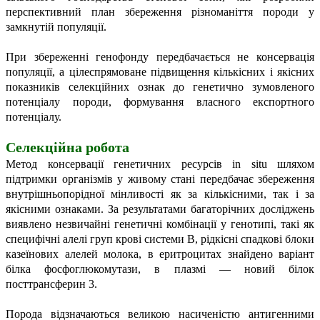
перспективний план збереження різноманіття породи у
замкнутій популяції.
При збереженні генофонду передбачається не консервація
популяції, а цілеспрямоване підвищення кількісних і якісних
показників селекційних ознак до генетично зумовленого
потенціалу породи, формування власного експортного
потенціалу.
Селекційна робота
Метод консервації генетичних ресурсів in situ шляхом
підтримки організмів у живому стані передбачає збереження
внутрішньопорідної мінливості як за кількісними, так і за
якісними ознаками. За результатами багаторічних досліджень
виявлено незвичайні генетичні комбінації у генотипі, такі як
специфічні алелі груп крові системи В, рідкісні спадкові блоки
казеїнових алелей молока, в еритроцитах знайдено варіант
білка фосфоглюкомутази, в плазмі — новий білок
посттрансферин 3.
Порода відзначаються великою насиченістю антигенними