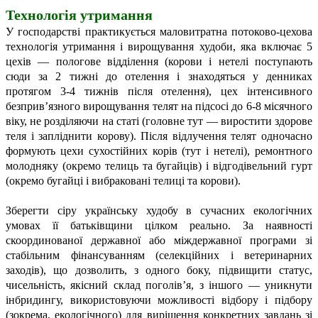
Технологія утримання
У господарстві практикується маловитратна потоково-цехова
технологія утримання і вирощування худоби, яка включає 5
цехів — пологове відділення (корови і нетелі поступають
сюди за 2 тижні до отелення і знаходяться у денниках
протягом 3-4 тижнів після отелення), цех інтенсивного
безприв’язного вирощування телят на підсосі до 6-8 місячного
віку, не розділяючи на статі (головне тут — виростити здорове
теля і запліднити корову). Після відлучення телят одночасно
формують цехи сухостійних корів (тут і нетелі), ремонтного
молодняку (окремо телиць та бугайців) і відгодівельний гурт
(окремо бугайці і вибраковані телиці та корови).
Зберегти сіру українську худобу в сучасних екологічних
умовах її батьківщини цілком реально. За наявності
скоординованої державної або міждержавної програми зі
стабільним фінансуванням (селекційних і ветеринарних
заходів), що дозволить, з одного боку, підвищити статус,
чисельність, якісний склад поголів’я, з іншого — уникнути
інбридингу, використовуючи можливості відбору і підбору
(зокрема, екологічного) для вирішення конкретних завдань зі