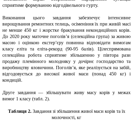
сприятиме формуванню відгодівельного гурту.
Виконання цього завдання забезпечує інтенсивне
вирощування ремонтних телиць, осіменіння їх при живій масі
не менше 450 кг і жорстке бракування некондиційних корів.
До 2020 року маточне поголів’я (селекційна група) за живою
масою і оцінкою екстер’єру повинна відповідати вимогам
класу еліта та еліта-рекорд (90-95 балів). Цілеспрямована
селекційна робота сприятиме збільшенню у півтора рази
продажу племінного молодняку у дочірнє господарство та
виробництву яловичини. Поголів’я, яке реалізується на забій,
відгодовується до високої живої маси (понад 450 кг) і
кондицій.
Друге завдання — збільшувати живу масу корів у межах
вимог 1 класу (табл. 2).
Таблиця 2.
Завдання зі збільшення живої маси корів та їх
молочності, кг