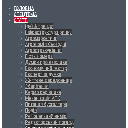
ГОЛОВНА
СПЕЦТЕМА
СТАТТІ
Ідеї & тренди
Інфраструктура ринку
Агромаркетинг
Агрономія Сьогодні
Агрострахування
Гість номера
Думки про важливе
Економічний гектар
Експертна думка
Життєве середовище
Зберігання
Кермо керівника
Механізація АПК
Питання бухгалтерії
Подія
Регіональний вимір
Редакторський погляд