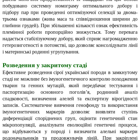
побудовано системну номограму оптимального добору і
підбору пар при проведенні оптимізуючої селекції за двома-
трьома ознаками (жива маса та співвідношення ширини до
глибини грудей). При збільшенні кількості ознак ефективність
племінної роботи пропорційно знижується. Тому перевага
надається стабілізуючому добору, який сприяє нагромадженню
гетерозиготності в потомстві, що дозволяє консолідувати лінії
і материнські родинні угрупування.
Розведення
у закритому стаді
Ефективне розведення сірої української породи в замкнутому
стаді не можливе без імуногенетичного контролю походження
тварин та генних мутацій, який передбачає тестування і
паспортизацію основного поголів’я, родинний аналіз
спадковості, визначення алелей та експертизу вірогідності
записів. Систематичне вивчення генофонду та використання
імуногенетичних маркерів дозволяє виявляти ступінь
диференціації споріднених груп, оцінити генетичний стан
мікропопуляції, аналізувати еволюційні генетичні процеси,
що відбуваються у породі і визначити алельні маркери
родоначальників та продовжувачів ліній. При закріплені