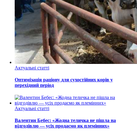
Актуальні статті
Оптимізація раціону для сухостійних корів у
перехідний період
Актуальні статті
Валентин Бебес: «Жодна теличка не пішла на
відгодівлю — усіх продаємо як племінних»