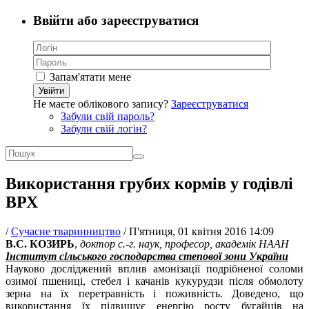
Ввійти або зареєструватися
Запам'ятати мене
Увійти
Не маєте облікового запису?
Зареєструватися
Забули свій пароль?
Забули свій логін?
Використання грубих кормів у годівлі
ВРХ
/
Сучасне тваринництво
/
П'ятниця, 01 квітня 2016 14:09
В.С. КОЗИРЬ
,
доктор с.-г. наук, професор, академік НААН
Інститут сільського господарства степової зони України
Науково досліджений вплив амонізації подрібненої соломи
озимої пшениці, стебел і качанів кукурудзи після обмолоту
зерна на їх перетравність і поживність. Доведено, що
використання їх підвищує енергію росту бугайців
на