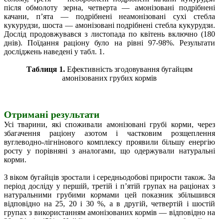
після обмолоту зерна, четверта — амонізовані подрібнені
качани, п’ята — подрібнені неамонізовані сухі стебла
кукурудзи, шоста — амонізовані подрібнені стебла кукурудзи.
Дослід продовжувався з листопада по квітень включно (180
днів). Поїдання раціону було на рівні 97-98%. Результати
досліджень наведені у табл. 1.
Таблиця 1.
Ефективність згодовування бугайцям
амонізованих грубих кормів
Отримані результати
Усі тварини, які споживали амонізовані грубі корми, через
збагачення раціону азотом і частковим розщеплення
вуглеводно-лігнінового комплексу проявили більшу енергію
росту у порівняні з аналогами, що одержували натуральні
корми.
З віком бугайців зростали і середньодобові прирости також. За
період досліду у першій, третій і п’ятій групах на раціонах з
натуральними грубими кормами цей показник збільшився
відповідно на 25, 20 і 30 %, а в другій, четвертій і шостій
групах з використанням амонізованих кормів — відповідно на