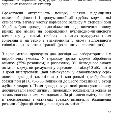
зернових колосових культур.
Враховуючи актуальність пошуку шляхів підвищення
поживної цінності і продуктивної дії грубих кормів, які
становлять вагому частку кормового балансу у степовій зоні
України, було проведено дослідження щодо вивчення впливу
різних доз аміаку на розщеплення вуглеводно-лігнінового
комплексу у соломі, стеблах і качанах кукурудзи після
збирання її на зерно з визначенням у ньому відповідного
співвідношення різних фракцій (розчинних і нерозчинних).
З цією метою проведено два досліди — лабораторний і у
виробничих умовах. У першому зразки кормів обробляли
аміаком (25% розчином) із розрахунку 3% безводного аміаку
до маси корму, витримували у середовищі аміаку10 діб, потім
3 доби вивітрювали, далі вимочували у слабокислому сере­
довищі дослідні (амонізовані) і контрольні (необроблені)
зразки при рН 6,75-6,85 (близький до цього показника у рубці
жуйних тварин). Після доведення до повітряно-сухого стану
досліджували вміст лігніну і проводили зоохіманаліз кормів за
загальновизначеними методиками. За різницею вмісту лігніну
в амонізованих і нативних зразках визначали збільшення
розчинної фракції лігніну внаслідок амонізації.
У