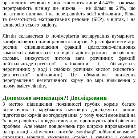
органічних речовин у них становить лише 42-45%, зокрема,
перетравність лігніну ще нижча — не більш як 24%, що
негативно впливає і на перетравність всієї клітковини, білка
та безазотистих екстрактивних речовин (БЕР), а відтак, і на
конверсію усього раціону.
Лігнін складається із полімерізатів дегідрування кумарного,
коніферілового і цинапрінового спиртів. У різні фази вегетації
рослин співвідношення фракцій целюлозно-лігнінових
комплексів змінюється по мірі старіння рослин і дозрівання
соломи, знижується питома вага розчинних фракцій
нейтрально-детергентної клітковини і збільшується
нерозчинних у воді і слабких розчинах кислот (кислотно-
детергентної клітковини). Це обумовлює зниження
перетравлення вегетативного корму по мірі збільшення у
ньому вмісту лігніну.
Допоможе амонізація?! Дослідження
З метою підвищення поживності грубих кормів багато
вітчизняних і зарубіжних науковців досліджують вплив
підготовки кормів до згодовування, у тому числі амонізації на
їх перетравність і продуктивну дію, пропонують різні рішення
проблем. Але немає повідомлень про широке впровадження
на практиці закінченого способу амонізації побічної кормової
сировини зернової кукурудзи (стебел і качанів) і соломи