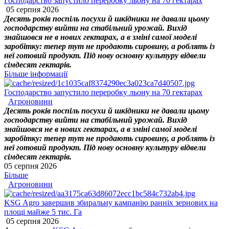
Господарство запустило переробку льону на 70 гектарах
05 серпня 2026
Десять років поспіль посухи й шкідники не давали цьому
господарству вийти на стабільний урожай. Вихід
знайшовся не в нових гектарах, а в зміні самої моделі
заробітку: тепер тут не продають сировину, а роблять із
неї готовий продукт. Під нову основну культуру відвели
сімдесят гектарів.
Більше інформації
Господарство запустило переробку льону на 70 гектарах
Агроновини
Десять років поспіль посухи й шкідники не давали цьому
господарству вийти на стабільний урожай. Вихід
знайшовся не в нових гектарах, а в зміні самої моделі
заробітку: тепер тут не продають сировину, а роблять із
неї готовий продукт. Під нову основну культуру відвели
сімдесят гектарів.
05 серпня 2026
Більше
Агроновини
KSG Agro завершив збиральну кампанію ранніх зернових на
площі майже 5 тис. Га
05 серпня 2026