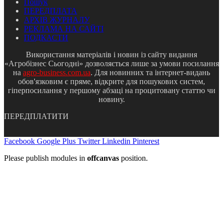
Пошук
ПЕРЕДПЛАТА
АРХІВ ЖУРНАЛУ
РЕКЛАМА НА САЙТІ
ПОДКАСТИ
Використання матеріалів і новин із сайту видання
«Агробізнес Сьогодні» дозволяється лише за умови посилання
на
agro-business.com.ua
. Для новинних та інтернет-видань
обов'язковим є пряме, відкрите для пошукових систем,
гіперпосилання у першому абзаці на процитовану статтю чи
новину.
ПЕРЕДПЛАТИТИ
Facebook
Google Plus
Twitter
Linkedin
Pinterest
Please publish modules in
offcanvas
position.