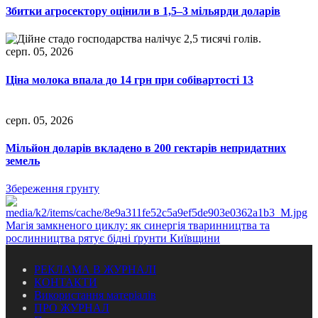
Збитки агросектору оцінили в 1,5–3 мільярди доларів
серп. 05, 2026
Ціна молока впала до 14 грн при собівартості 13
серп. 05, 2026
Мільйон доларів вкладено в 200 гектарів непридатних
земель
Збереження грунту
Магія замкненого циклу: як синергія тваринництва та
рослинництва рятує бідні ґрунти Київщини
РЕКЛАМА В ЖУРНАЛІ
КОНТАКТИ
Використання матеріалів
ПРО ЖУРНАЛ