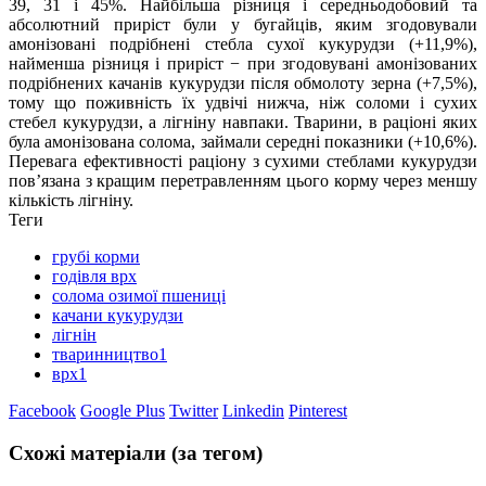
39, 31 і 45%. Найбільша різниця і середньодобовий та
абсолютний приріст були у бугайців, яким згодовували
амонізовані подрібнені стебла сухої кукурудзи (+11,9%),
найменша різниця і приріст − при згодовувані амонізованих
подрібнених качанів кукурудзи після обмолоту зерна (+7,5%),
тому що поживність їх удвічі нижча, ніж соломи і сухих
стебел кукурудзи, а лігніну навпаки. Тварини, в раціоні яких
була амонізована солома, займали середні показники (+10,6%).
Перевага ефективності раціону з сухими стеблами кукурудзи
пов’язана з кращим перетравленням цього корму через меншу
кількість лігніну.
Теги
грубі корми
годівля врх
солома озимої пшениці
качани кукурудзи
лігнін
тваринництво1
врх1
Facebook
Google Plus
Twitter
Linkedin
Pinterest
Схожі матеріали (за тегом)