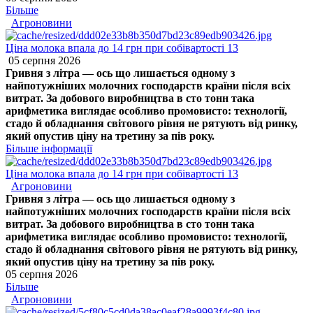
Більше
Агроновини
Ціна молока впала до 14 грн при собівартості 13
05 серпня 2026
Гривня з літра — ось що лишається одному з
найпотужніших молочних господарств країни після всіх
витрат. За добового виробництва в сто тонн така
арифметика виглядає особливо промовисто: технології,
стадо й обладнання світового рівня не рятують від ринку,
який опустив ціну на третину за пів року.
Більше інформації
Ціна молока впала до 14 грн при собівартості 13
Агроновини
Гривня з літра — ось що лишається одному з
найпотужніших молочних господарств країни після всіх
витрат. За добового виробництва в сто тонн така
арифметика виглядає особливо промовисто: технології,
стадо й обладнання світового рівня не рятують від ринку,
який опустив ціну на третину за пів року.
05 серпня 2026
Більше
Агроновини