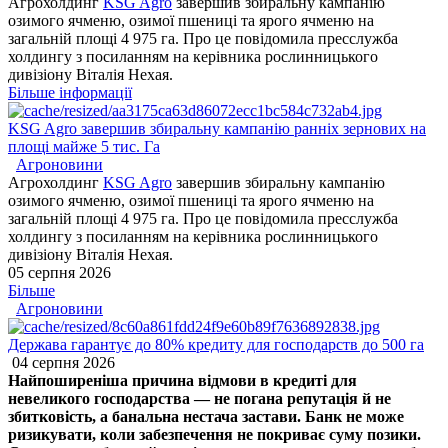
Агрохолдинг
KSG Agro
завершив збиральну кампанію
озимого ячменю, озимої пшениці та ярого ячменю на
загальній площі 4 975 га. Про це повідомила пресслужба
холдингу з посиланням на керівника рослинницького
дивізіону Віталія Нехая.
Більше інформації
KSG Agro завершив збиральну кампанію ранніх зернових на
площі майже 5 тис. Га
Агроновини
Агрохолдинг
KSG Agro
завершив збиральну кампанію
озимого ячменю, озимої пшениці та ярого ячменю на
загальній площі 4 975 га. Про це повідомила пресслужба
холдингу з посиланням на керівника рослинницького
дивізіону Віталія Нехая.
05 серпня 2026
Більше
Агроновини
Держава гарантує до 80% кредиту для господарств до 500 га
04 серпня 2026
Найпоширеніша причина відмови в кредиті для
невеликого господарства — не погана репутація й не
збитковість, а банальна нестача застави. Банк не може
ризикувати, коли забезпечення не покриває суму позики.