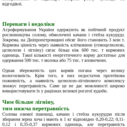
відгодівлі.
Переваги і недоліки
Агроформування України одержують як побічний продукт
рослинництва солому, обмолочені качани і стебла кукурудз.
Зокрема, на Дніпропетровщині обсяг його становить 3 млн т.
Кормова цінність через наявність клітковини (гемоцелюлози,
целюлози і лігніну) сягає більш ніж 600 тис. т кормових
одиниць. Такої кількості енергетичного корму достатньо для
одержання 500 тис. т молока або 75 тис. т яловичини.
Однак збереженість цих кормів погана через велику
вологоємність. Крім того, в них недостатня протеїнова
поживність, а наявність целюлозо-лігнінового комплексу
знижує перетравність. Саме це не дає можливості широко
використовувати їх у раціонах великої рогатої худоби.
Чим більше лігніну,
тим нижча перетравність
Солома озимої пшениці, качани і стебла кукурудзи після
збирання зерна хоча і мають в 1 кг відповідно 0,20-0,22; 0,11-
0,12 і 0,35-0,37 кормових одиниць, але перетравність