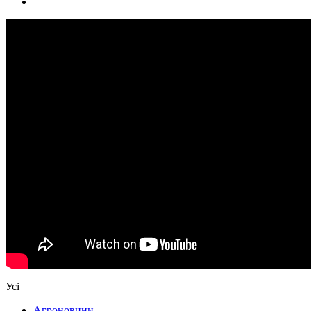
Усі
Агроновини