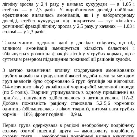
лігніну зросла у 2,4 разу, у качанах кукурудзи — в 1,05 і
стеблах — у 2,3 разів. У виробничому досліді найбільш
ефективною виявилась амонізація, як і у лабораторному
досліді, стебел кукурудзи під покриттям — тут кількість
розчинної фракції лігніну зросла у 2,5 разу, у качанах — 1,03 і
соломі — у 2,3 разів.
Таким чином, одержані дані у дослідах свідчить, що під
впливом амонізації зменшується кількість баластної і
збільшується розчинна фракція лігніну у грубих кормах, що є
суттєвим резервом підвищення поживної дії раціонів худоби.
З метою визначення впливу згодовування амонізованих
грубих кормів на продуктивні якості худоби нами за методом
груп-аналогів було сформовано 6 груп бугайців на відгодівлі
(14-місячного віку) української чорно-рябої молочної породи
(по 5 голів). Тварини утримувались в одному приміщенні на
прив’язі, напування здійснювалось з автонапувалок ПА-2.
Добова поживність раціону становила 5,2-5,6 кормових
одиниць (збільшувалась з віком тварин), питома вага грубих
кормів — 18%, фронт годівлі — 0,9 м.
Перша група одержувала в раціоні необроблену подрібнену
солому озимої пшениці, друга — амонізовану подрібнену
солому, третя — необроблені подрібнені качани кукурудзи