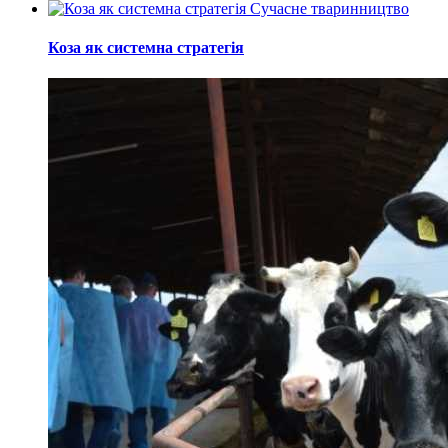
Сучасне тваринництво
Коза як системна стратегія