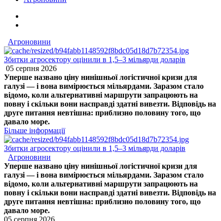
Агроновини
Збитки агросектору оцінили в 1,5–3 мільярди доларів
05 серпня 2026
Уперше названо ціну нинішньої логістичної кризи для
галузі — і вона вимірюється мільярдами. Заразом стало
відомо, коли альтернативні маршрути запрацюють на
повну і скільки вони насправді здатні вивезти. Відповідь на
друге питання невтішна: приблизно половину того, що
давало море.
Більше інформації
Збитки агросектору оцінили в 1,5–3 мільярди доларів
Агроновини
Уперше названо ціну нинішньої логістичної кризи для
галузі — і вона вимірюється мільярдами. Заразом стало
відомо, коли альтернативні маршрути запрацюють на
повну і скільки вони насправді здатні вивезти. Відповідь на
друге питання невтішна: приблизно половину того, що
давало море.
05 серпня 2026