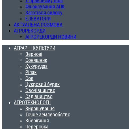
У правовому полі
Фінансування АПК
Заготівля силосу
ЕЛЕВАТОРИ
АКТУАЛЬНА РОЗМОВА
АГРОРЕКОРДИ
АГРОРЕКОРДИ НОВИНИ
АГРАРНІ КУЛЬТУРИ
Зернові
Соняшник
Кукурудза
Ріпак
Соя
Цукровий буряк
Овочівництво
Садівництво
АГРОТЕХНОЛОГІЇ
Вирощування
Точне землеробство
Зберігання
Переробка