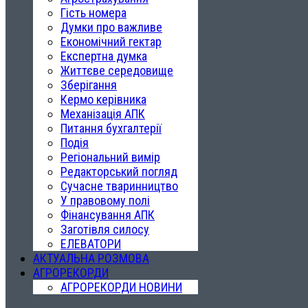
Гість номера
Думки про важливе
Економічний гектар
Експертна думка
Життєве середовище
Зберігання
Кермо керівника
Механізація АПК
Питання бухгалтерії
Подія
Регіональний вимір
Редакторський погляд
Сучасне тваринництво
У правовому полі
Фінансування АПК
Заготівля силосу
ЕЛЕВАТОРИ
АКТУАЛЬНА РОЗМОВА
АГРОРЕКОРДИ
АГРОРЕКОРДИ НОВИНИ