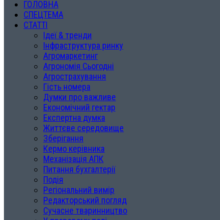
ГОЛОВНА
СПЕЦТЕМА
СТАТТІ
Ідеї & тренди
Інфраструктура ринку
Агромаркетинг
Агрономія Сьогодні
Агрострахування
Гість номера
Думки про важливе
Економічний гектар
Експертна думка
Життєве середовище
Зберігання
Кермо керівника
Механізація АПК
Питання бухгалтерії
Подія
Регіональний вимір
Редакторський погляд
Сучасне тваринництво