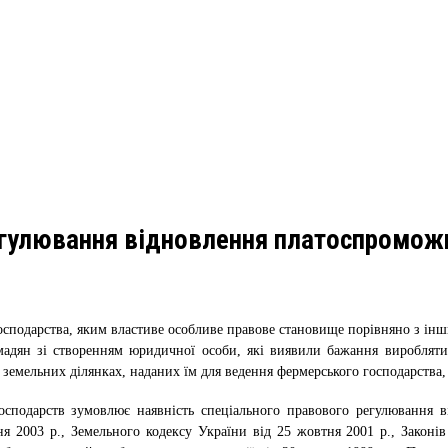
егулювання відновлення платоспроможн
осподарства, яким властиве особливе правове становище порівняно з ін
адян зі створенням юридичної особи, які виявили бажання виробляти 
земельних ділянках, наданих їм для ведення фермерського господарства, 
осподарств зумовлює наявність спеціального правового регулювання 
ня 2003 р., Земельного кодексу України від 25 жовтня 2001 р., Законі