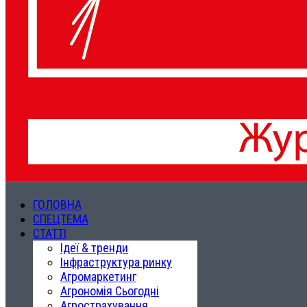
ГОЛОВНА
СПЕЦТЕМА
СТАТТІ
Ідеї & тренди
Інфраструктура ринку
Агромаркетинг
Агрономія Сьогодні
Агрострахування