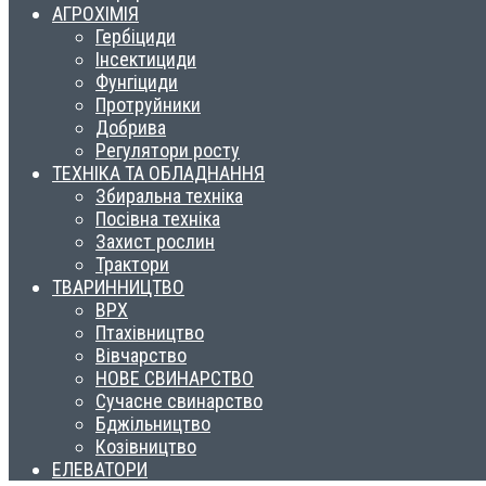
АГРОХІМІЯ
Гербіциди
Інсектициди
Фунгіциди
Протруйники
Добрива
Регулятори росту
ТЕХНІКА ТА ОБЛАДНАННЯ
Збиральна техніка
Посівна техніка
Захист рослин
Трактори
ТВАРИННИЦТВО
ВРХ
Птахівництво
Вівчарство
НОВЕ СВИНАРСТВО
Сучасне свинарство
Бджільництво
Козівництво
ЕЛЕВАТОРИ