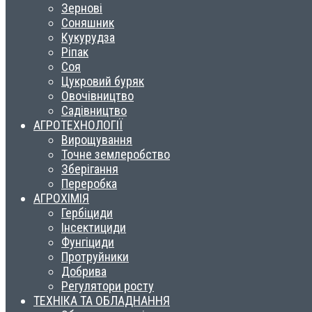
Зернові
Соняшник
Кукурудза
Ріпак
Соя
Цукровий буряк
Овочівництво
Садівництво
АГРОТЕХНОЛОГІЇ
Вирощування
Точне землеробство
Зберігання
Переробка
АГРОХІМІЯ
Гербіциди
Інсектициди
Фунгіциди
Протруйники
Добрива
Регулятори росту
ТЕХНІКА ТА ОБЛАДНАННЯ