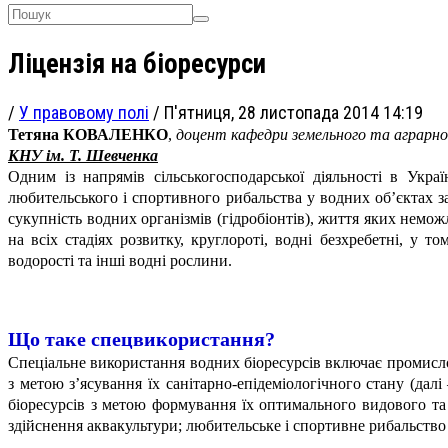
Ліцензія на біоресурси
/
У правовому полі
/
П'ятниця, 28 листопада 2014 14:19
Тетяна КОВАЛЕНКО
,
доцент кафедри земельного та аграрн
КНУ ім. Т. Шевченка
Одним із напрямів сільськогосподарської діяльності в Укр
любительського і спортивного рибальства у водних об’єктах 
сукупність водних організмів (гідробіонтів), життя яких немож
на всіх стадіях розвитку, круглороті, водні безхребетні, у т
водорості та інші водні рослини.
Що таке спецвикористання?
Спеціальне використання водних біоресурсів включає промисло
з метою з’ясування їх санітарно-епідеміологічного стану (да
біоресурсів з метою формування їх оптимального видового та 
здійснення аквакультури; любительське і спортивне рибальство