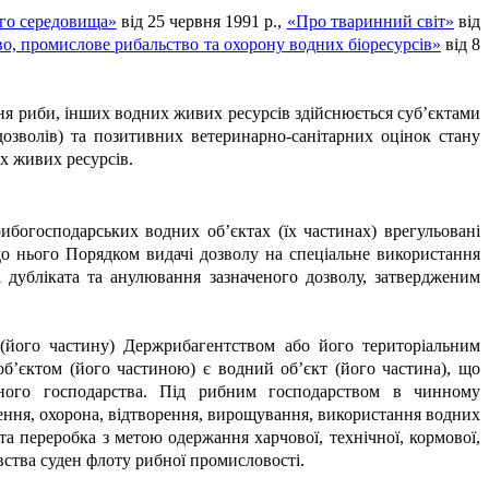
го середовища»
від 25 червня 1991 р.,
«Про тваринний світ»
від
о, промислове рибальство та охорону водних біоресурсів»
від 8
ння риби, інших водних живих ресурсів здійснюється суб’єктами
дозволів) та позитивних ветеринарно-санітарних оцінок стану
х живих ресурсів.
ибогосподарських водних об’єктах (їх частинах) врегульовані
о нього Порядком видачі дозволу на спеціальне використання
і дубліката та анулювання зазначеного дозволу, затвердженим
(його частину) Держрибагентством або його територіальним
б’єктом (його частиною) є водний об’єкт (його частина), що
бного господарства. Під рибним господарством в чинному
вчення, охорона, відтворення, вирощування, використання водних
я та переробка з метою одержання харчової, технічної, кормової,
вства суден флоту рибної промисловості.