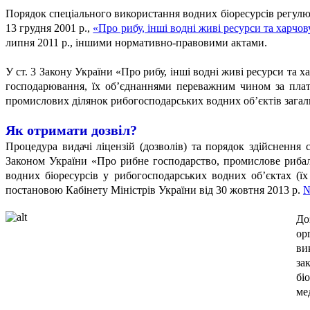
Порядок спеціального використання водних біоресурсів регул
13 грудня 2001 р.,
«Про рибу, інші водні живі ресурси та харчо
липня 2011 р., іншими нормативно-правовими актами.
У ст. 3 Закону України «Про рибу, інші водні живі ресурси та
господарювання, їх об’єднаннями переважним чином за плату 
промислових ділянок рибогосподарських водних об’єктів загал
Як отримати дозвіл?
Процедура видачі ліцензій (дозволів) та порядок здійснення
Законом України «Про рибне господарство, промислове рибал
водних біоресурсів у рибогосподарських водних об’єктах (їх
постановою Кабінету Міністрів України від 30 жовтня 2013 р.
№
До
ор
ви
за
бі
ме