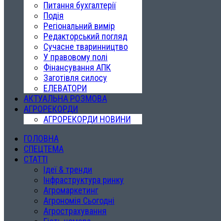
Питання бухгалтерії
Подія
Регіональний вимір
Редакторський погляд
Сучасне тваринництво
У правовому полі
Фінансування АПК
Заготівля силосу
ЕЛЕВАТОРИ
АКТУАЛЬНА РОЗМОВА
АГРОРЕКОРДИ
АГРОРЕКОРДИ НОВИНИ
ГОЛОВНА
СПЕЦТЕМА
СТАТТІ
Ідеї & тренди
Інфраструктура ринку
Агромаркетинг
Агрономія Сьогодні
Агрострахування