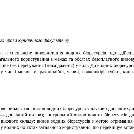
ого права юридичного факультету
аїні є спеціальне використання водних біоресурсів, що здійс
загального користування в межах та обсягах безоплатного вилов
ливе без перебування (знаходження) у воді. До водних біоресурс
ому числі молюски, ракоподібні, черви, голкошкірі, губки, киш
ве рибальство; вилов водних біоресурсів у науково-дослідних, н
лі — дослідний вилов); контрольний вилов водних біоресурсів дл
вікового складу; вилов водних біоресурсів з метою отримання б
 у водних об’єктах загального користування, що перевищує встан