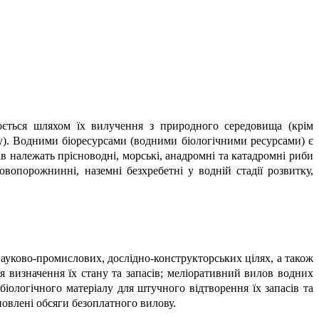
нюється шляхом їх вилучення з природного середовища (крім
у). Водними біоресурсами (водними біологічними ресурсами) є
ів належать прісноводні, морські, анадромні та катадромні риби
ковопорожнинні, наземні безхребетні у водній стадії розвитку,
ауково-промислових, дослідно-конструкторських цілях, а також
я визначення їх стану та запасів; меліоративний вилов водних
іологічного матеріалу для штучного відтворення їх запасів та
овлені обсяги безоплатного вилову.