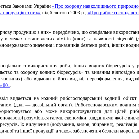
юється Законами України
«Про охорону навколишнього природно
ву продукцію з них»
від 6 лютого 2003 р.,
«Про рибне господарств
 харчову продукцію з них» передбачено, що спеціальне використа
в межах встановлених лімітів (квот) за наявності ліцензій (
ьнодержавного значення і показників безпеки риби, інших водни
 спеціального використання риби, інших водних біоресурсів у р
ьство та охорону водних біоресурсів» та виданим відповідно д
 частинах) або відмови в його видачі, переоформлення, видач
 801
.
звіл видається на кожний рибогосподарський водний об’єкт 
ганом (далі — дозвільний орган). Рибогосподарським водним о
користовується або може використовуватися для цілей ри
конодавстві розуміється галузь економіки, завданнями якої є ви
оресурсів, їх вилучення (добування, вилов, збирання), реалізаці
дичної та іншої продукції, а також забезпечення безпеки морепла