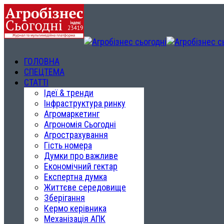
ГОЛОВНА
СПЕЦТЕМА
СТАТТІ
Ідеї & тренди
Інфраструктура ринку
Агромаркетинг
Агрономія Сьогодні
Агрострахування
Гість номера
Думки про важливе
Економічний гектар
Експертна думка
Життєве середовище
Зберігання
Кермо керівника
Механізація АПК