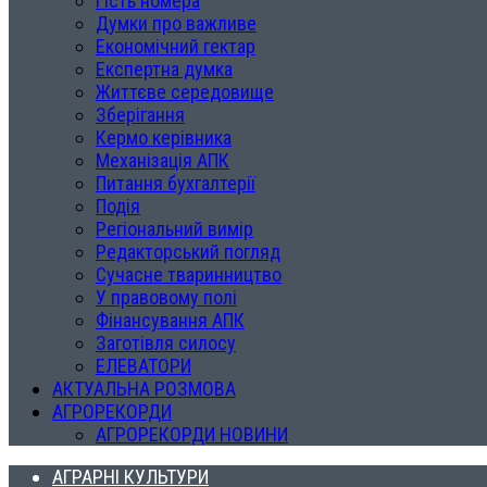
Гість номера
Думки про важливе
Економічний гектар
Експертна думка
Життєве середовище
Зберігання
Кермо керівника
Механізація АПК
Питання бухгалтерії
Подія
Регіональний вимір
Редакторський погляд
Сучасне тваринництво
У правовому полі
Фінансування АПК
Заготівля силосу
ЕЛЕВАТОРИ
АКТУАЛЬНА РОЗМОВА
АГРОРЕКОРДИ
АГРОРЕКОРДИ НОВИНИ
АГРАРНІ КУЛЬТУРИ