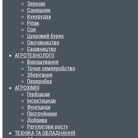
Зернові
Соняшник
Кукурудза
Ріпак
Соя
Цукровий буряк
Овочівництво
Садівництво
АГРОТЕХНОЛОГІЇ
Вирощування
Точне землеробство
Зберігання
Переробка
АГРОХІМІЯ
Гербіциди
Інсектициди
Фунгіциди
Протруйники
Добрива
Регулятори росту
ТЕХНІКА ТА ОБЛАДНАННЯ