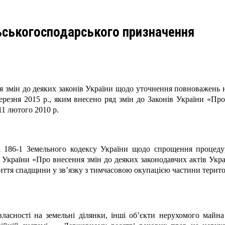
льськогосподарського призначення
я змін до деяких законів України щодо уточнення повноважень н
березня 2015 р., яким внесено ряд змін до Законів України «Про
11 лютого 2010 р.
ті 186-1 Земельного кодексу України щодо спрощення процеду
України «Про внесення змін до деяких законодавчих актів Украї
риття спадщини у зв’язку з тимчасовою окупацією частини терито
ласності на земельні ділянки, інші об’єкти нерухомого майн