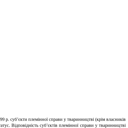
99 р. суб’єкти племінної справи у тваринництві (крім власників
татус. Відповідність суб’єктів племінної справи у тваринництві