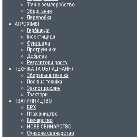
Точне землеробство
Зберігання
Переробка
АГРОХІМІЯ
Гербіциди
Інсектициди
Фунгіциди
Протруйники
Добрива
Регулятори росту
ТЕХНІКА ТА ОБЛАДНАННЯ
Збиральна техніка
Посівна техніка
Захист рослин
Трактори
ТВАРИННИЦТВО
ВРХ
Птахівництво
Вівчарство
НОВЕ СВИНАРСТВО
Сучасне свинарство