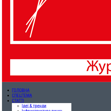
ГОЛОВНА
СПЕЦТЕМА
СТАТТІ
Ідеї & тренди
Інфраструктура ринку