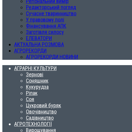
Регіональний вимір
Редакторський погляд
Сучасне тваринництво
У правовому полі
Фінансування АПК
Заготівля силосу
ЕЛЕВАТОРИ
АКТУАЛЬНА РОЗМОВА
АГРОРЕКОРДИ
АГРОРЕКОРДИ НОВИНИ
АГРАРНІ КУЛЬТУРИ
Зернові
Соняшник
Кукурудза
Ріпак
Соя
Цукровий буряк
Овочівництво
Садівництво
АГРОТЕХНОЛОГІЇ
Вирощування