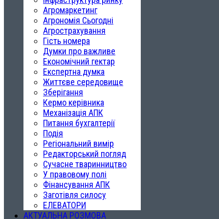
Агромаркетинг
Агрономія Сьогодні
Агрострахування
Гість номера
Думки про важливе
Економічний гектар
Експертна думка
Життєве середовище
Зберігання
Кермо керівника
Механізація АПК
Питання бухгалтерії
Подія
Регіональний вимір
Редакторський погляд
Сучасне тваринництво
У правовому полі
Фінансування АПК
Заготівля силосу
ЕЛЕВАТОРИ
АКТУАЛЬНА РОЗМОВА