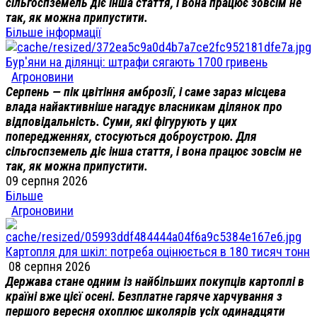
сільгоспземель діє інша стаття, і вона працює зовсім не
так, як можна припустити.
Більше інформації
Бур'яни на ділянці: штрафи сягають 1700 гривень
Агроновини
Серпень — пік цвітіння амброзії, і саме зараз місцева
влада найактивніше нагадує власникам ділянок про
відповідальність. Суми, які фігурують у цих
попередженнях, стосуються доброустрою. Для
сільгоспземель діє інша стаття, і вона працює зовсім не
так, як можна припустити.
09 серпня 2026
Більше
Агроновини
Картопля для шкіл: потреба оцінюється в 180 тисяч тонн
08 серпня 2026
Держава стане одним із найбільших покупців картоплі в
країні вже цієї осені. Безплатне гаряче харчування з
першого вересня охоплює школярів усіх одинадцяти