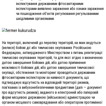
інспектування державними фі­тосанітарними
інспекторами виявлено зараження або ознаки зараження
чи пошкодження об’єктів регулювання регульованими
шкідливими організмами.
На території, включеній до переліку територій, на яких ведуться
(велися) бойові дії або тимчасово окупованих Російською
Федерацією, затвердженого Міністерством з питань реінтеграції
тимчасово окупованих територій, та для якої згідно з визначеною
датою завершення бойових дій, або датою припинення
можливості бойових дій, або датою завершення тимчасової
окупації, обстеження та моніторинг проводяться державним
фітосанітарним інспектором за наявності документа, що
підтверджує відсутність на відповідній території ризиків,
пов’язаних із вибухонебезпечними предметами (далі — документ
про відсутність ризиків), виданого в електронній або паперовій
формі місцевою державною (військовою) адміністрацією чи
органом місцевого самоврядування або оператором протимінної