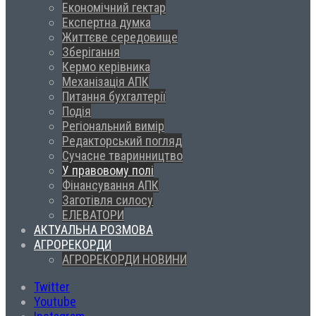
Економічний гектар
Експертна думка
Життєве середовище
Зберігання
Кермо керівника
Механізація АПК
Питання бухгалтерії
Подія
Регіональний вимір
Редакторський погляд
Сучасне тваринництво
У правовому полі
Фінансування АПК
Заготівля силосу
ЕЛЕВАТОРИ
АКТУАЛЬНА РОЗМОВА
АГРОРЕКОРДИ
АГРОРЕКОРДИ НОВИНИ
Twitter
Youtube