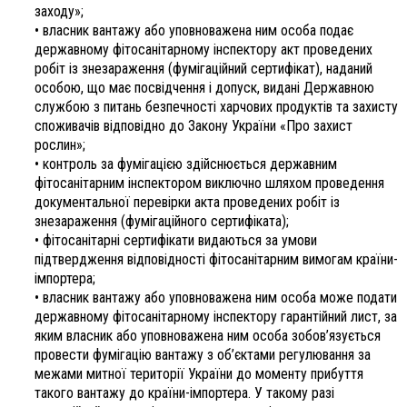
заходу»;
• власник вантажу або уповноважена ним особа подає
державному фітосанітарному інспектору акт проведених
робіт із знезараження (фумігаційний сертифікат), наданий
особою, що має посвідчення і допуск, видані Державною
службою з питань безпечності харчових продуктів та захисту
споживачів відповідно до Закону України «Про захист
рослин»;
• контроль за фумігацією здійснюється державним
фітосанітарним інспектором виключно шляхом проведення
документальної перевірки акта проведених робіт із
знезараження (фумігаційного сертифіката);
• фітосанітарні сертифікати видаються за умови
підтвердження відповідності фітосанітарним вимогам країни-
імпортера;
• власник вантажу або уповноважена ним особа може подати
державному фітосанітарному інспектору гарантійний лист, за
яким власник або уповноважена ним особа зобов’язується
провести фумігацію вантажу з об’єктами регулювання за
межами митної території України до моменту прибуття
такого вантажу до країни-імпортера. У такому разі