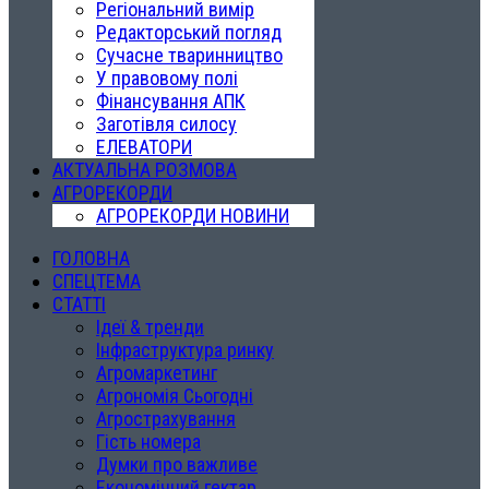
Регіональний вимір
Редакторський погляд
Сучасне тваринництво
У правовому полі
Фінансування АПК
Заготівля силосу
ЕЛЕВАТОРИ
АКТУАЛЬНА РОЗМОВА
АГРОРЕКОРДИ
АГРОРЕКОРДИ НОВИНИ
ГОЛОВНА
СПЕЦТЕМА
СТАТТІ
Ідеї & тренди
Інфраструктура ринку
Агромаркетинг
Агрономія Сьогодні
Агрострахування
Гість номера
Думки про важливе
Економічний гектар