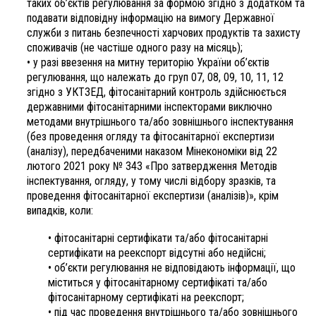
таких об’єктів регулювання за формою згідно з додатком та
подавати відповідну інформацію на вимогу Державної
служби з питань безпечності харчових продуктів та захисту
споживачів (не частіше одного разу на місяць);
• у разі ввезення на митну територію України об’єктів
регулювання, що належать до груп 07, 08, 09, 10, 11, 12
згідно з УКТЗЕД, фітосанітарний контроль здійснюється
державними фітосанітарними інспекторами виключно
методами внутрішнього та/або зовнішнього інспектування
(без проведення огляду та фітосанітарної експертизи
(аналізу), передбаченими наказом Мінекономіки від 22
лютого 2021 року № 343 «Про затвердження Методів
інспектування, огляду, у тому числі відбору зразків, та
проведення фітосанітарної експертизи (аналізів)», крім
випадків, коли:
• фітосанітарні сертифікати та/або фітосанітарні
сертифікати на реекспорт відсутні або недійсні;
• об’єкти регулювання не відповідають інформації, що
міститься у фітосанітарному сертифікаті та/або
фітосанітарному сертифікаті на реекспорт;
• під час проведення внутрішнього та/або зовнішнього