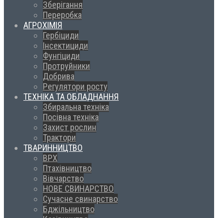
Зберігання
Переробка
АГРОХІМІЯ
Гербіциди
Інсектициди
Фунгіциди
Протруйники
Добрива
Регулятори росту
ТЕХНІКА ТА ОБЛАДНАННЯ
Збиральна техніка
Посівна техніка
Захист рослин
Трактори
ТВАРИННИЦТВО
ВРХ
Птахівництво
Вівчарство
НОВЕ СВИНАРСТВО
Сучасне свинарство
Бджільництво