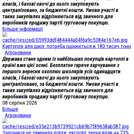
класів, і базові овочі до нього закуповують
централізовано, за бюджетні кошти. Умови участі в
таких закупівлях відрізняються від звичного для
виробників продажу партії гуртовому покупцю.
Більше інформації
Картопля для шкіл: потреба оцінюється в 180 тисяч тонн
Агроновини
Держава стане одним із найбільших покупців картоплі в
країні вже цієї осені. Безплатне гаряче харчування з
першого вересня охоплює школярів усіх одинадцяти
класів, і базові овочі до нього закуповують
централізовано, за бюджетні кошти. Умови участі в
таких закупівлях відрізняються від звичного для
виробників продажу партії гуртовому покупцю.
08 серпня 2026
Більше
Агроновини
Залізниця не замінила порти: експорт зерна впав на 73%