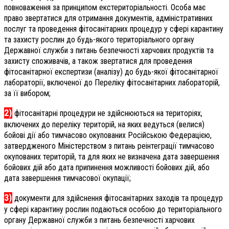
повноваження за принципом екстериторіальності. Особа має
право звертатися для отримання документів, адміністративних
послуг та проведення фітосанітарних процедур у сфері карантину
та захисту рослин до будь-якого територіального органу
Державної служби з питань безпечності харчових продуктів та
захисту споживачів, а також звертатися для проведення
фітосанітарної експертизи (аналізу) до будь-якої фітосанітарної
лабораторії, включеної до Переліку фітосанітарних лабораторій,
за її вибором;
2)
фітосанітарні процедури не здійснюються на територіях,
включених до переліку територій, на яких ведуться (велися)
бойові дії або тимчасово окупованих Російською Федерацією,
затвердженого Міністерством з питань реінтеграції тимчасово
окупованих територій, та для яких не визначена дата завершення
бойових дій або дата припинення можливості бойових дій, або
дата завершення тимчасової окупації;
3)
документи для здійснення фітосанітарних заходів та процедур
у сфері карантину рослин подаються особою до територіального
органу Державної служби з питань безпечності харчових