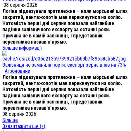
08 серпня 2026
Логіка підказувала протилежне — коли морський шлях
закритий, вантажопотік мав перекинутися на колію.
Натомість перші дні серпня показали найглибше
падіння залізничного експорту за останні роки.
Причина не в самій залізниці, і представник
перевізника назвав її прямо.
Більше інформації
Залізниця не замінила порти: експорт зерна впав на 73%
Агроновини
Логіка підказувала протилежне — коли морський шлях
закритий, вантажопотік мав перекинутися на колію.
Натомість перші дні серпня показали найглибше
падіння залізничного експорту за останні роки.
Причина не в самій залізниці, і представник
перевізника назвав її прямо.
08 серпня 2026
Більше
Завантажити ще (
/
)