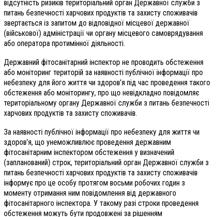
відсутність ризиків територіальний орган Державної служби з
питань безпечності харчових продуктів та захисту споживачів
звертається із запитом до відповідної місцевої державної
(військової) адміністрації чи органу місцевого самоврядування
або оператора протимінної діяльності.
Державний фітосанітарний інспектор не проводить обстеження
або моніторинг територій за наявності публічної інформації про
небезпеку для його життя чи здоров’я під час проведення такого
обстеження або моніторингу, про що невідкладно повідомляє
територіальному органу Державної служби з питань безпечності
харчових продуктів та захисту споживачів.
За наявності публічної інформації про небезпеку для життя чи
здоров’я, що унеможливлює проведення державним
фітосанітарним інспектором обстеження у визначений
(запланований) строк, територіальний орган Державної служби з
питань безпечності харчових продуктів та захисту споживачів
інформує про це особу протягом восьми робочих годин з
моменту отримання ним повідомлення від державного
фітосанітарного інспектора. У такому разі строки проведення
обстеження можуть бути продовжені за рішенням