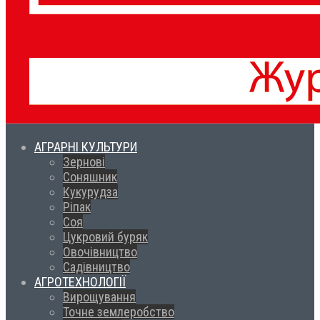
АГРАРНІ КУЛЬТУРИ
Зернові
Соняшник
Кукурудза
Ріпак
Соя
Цукровий буряк
Овочівництво
Садівництво
АГРОТЕХНОЛОГІЇ
Вирощування
Точне землеробство