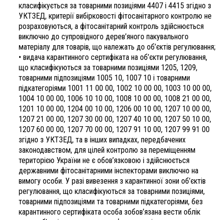
класифікується за товарними позиціями 4407 і 4415 згідно з
УКТЗЕД, критерії вибірковості фітосанітарного контролю не
розраховуються, а фітосанітарний контроль здійснюється
виключно до супровідного дерев’яного пакувального
матеріалу для товарів, що належать до об’єктів регулювання;
• видача карантинного сертифіката на об’єкти регулювання,
що класифікуються за товарними позиціями 1205, 1209,
товарними підпозиціями 1005 10, 1007 10 і товарними
підкатегоріями 1001 11 00 00, 1002 10 00 00, 1003 10 00 00,
1004 10 00 00, 1006 10 10 00, 1008 10 00 00, 1008 21 00 00,
1201 10 00 00, 1204 00 10 00, 1206 00 10 00, 1207 10 00 00,
1207 21 00 00, 1207 30 00 00, 1207 40 10 00, 1207 50 10 00,
1207 60 00 00, 1207 70 00 00, 1207 91 10 00, 1207 99 91 00
згідно з УКТЗЕД, та в інших випадках, передбачених
законодавством, для цілей контролю за переміщенням
територією України не є обов’язковою і здійснюється
державними фітосанітарними інспекторами виключно на
вимогу особи. У разі вивезення з карантинної зони об’єктів
регулювання, що класифікуються за товарними позиціями,
товарними підпозиціями та товарними підкатегоріями, без
карантинного сертифіката особа зобов’язана вести облік