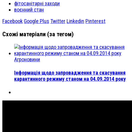
фітосанітарні заходи
воєнний стан
Facebook
Google Plus
Twitter
Linkedin
Pinterest
Схожі матеріали (за тегом)
Агроновини
Інформація щодо запровадження та скасування
карантинного режиму станом на 04.09.2014 року