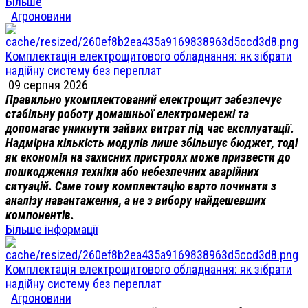
Більше
Агроновини
Комплектація електрощитового обладнання: як зібрати
надійну систему без переплат
09 серпня 2026
Правильно укомплектований електрощит забезпечує
стабільну роботу домашньої електромережі та
допомагає уникнути зайвих витрат під час експлуатації.
Надмірна кількість модулів лише збільшує бюджет, тоді
як економія на захисних пристроях може призвести до
пошкодження техніки або небезпечних аварійних
ситуацій. Саме тому комплектацію варто починати з
аналізу навантаження, а не з вибору найдешевших
компонентів.
Більше інформації
Комплектація електрощитового обладнання: як зібрати
надійну систему без переплат
Агроновини