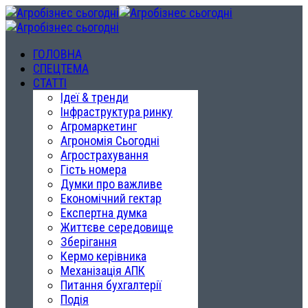
ГОЛОВНА
СПЕЦТЕМА
СТАТТІ
Ідеї & тренди
Інфраструктура ринку
Агромаркетинг
Агрономія Сьогодні
Агрострахування
Гість номера
Думки про важливе
Економічний гектар
Експертна думка
Життєве середовище
Зберігання
Кермо керівника
Механізація АПК
Питання бухгалтерії
Подія