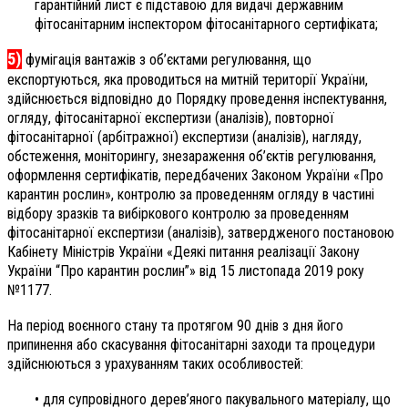
гарантійний лист є підставою для видачі державним
фітосанітарним інспектором фітосанітарного сертифіката;
5)
фумігація вантажів з об’єктами регулювання, що
експортуються, яка проводиться на митній території України,
здійснюється відповідно до Порядку проведення інспектування,
огляду, фітосанітарної експертизи (аналізів), повторної
фітосанітарної (арбітражної) експертизи (аналізів), нагляду,
обстеження, моніторингу, знезараження об’єктів регулювання,
оформлення сертифікатів, передбачених Законом України «Про
карантин рослин», контролю за проведенням огляду в частині
відбору зразків та вибіркового контролю за проведенням
фітосанітарної експертизи (аналізів), затвердженого постановою
Кабінету Міністрів України «Деякі питання реалізації Закону
України “Про карантин рослин”» від 15 листопада 2019 року
№1177.
На період воєнного стану та протягом 90 днів з дня його
припинення або скасування фітосанітарні заходи та процедури
здійснюються з урахуванням таких особливостей:
• для супровідного дерев’яного пакувального матеріалу, що