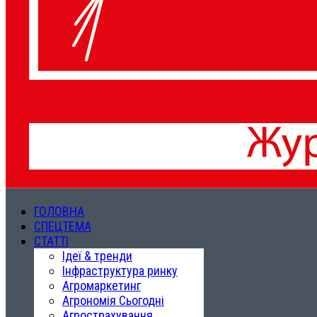
ГОЛОВНА
СПЕЦТЕМА
СТАТТІ
Ідеї & тренди
Інфраструктура ринку
Агромаркетинг
Агрономія Сьогодні
Агрострахування