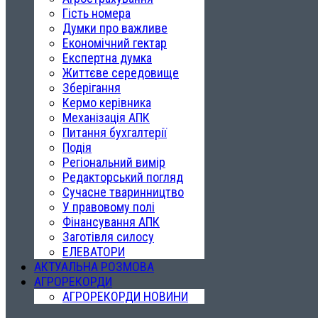
Гість номера
Думки про важливе
Економічний гектар
Експертна думка
Життєве середовище
Зберігання
Кермо керівника
Механізація АПК
Питання бухгалтерії
Подія
Регіональний вимір
Редакторський погляд
Сучасне тваринництво
У правовому полі
Фінансування АПК
Заготівля силосу
ЕЛЕВАТОРИ
АКТУАЛЬНА РОЗМОВА
АГРОРЕКОРДИ
АГРОРЕКОРДИ НОВИНИ