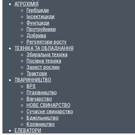
АГРОХІМІЯ
Гербіциди
Інсектициди
Фунгіциди
Протруйники
Добрива
Регулятори росту
ТЕХНІКА ТА ОБЛАДНАННЯ
Збиральна техніка
Посівна техніка
Захист рослин
Трактори
ТВАРИННИЦТВО
ВРХ
Птахівництво
Вівчарство
НОВЕ СВИНАРСТВО
Сучасне свинарство
Бджільництво
Козівництво
ЕЛЕВАТОРИ