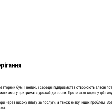
ерігання
еваторний бум. І великі, і середні підприємства створюють власні по
мати змогу притримати урожай до весни. Проте стан справ у цій гал
ри через високу плату за послуги, а також низку інших проблем. В
асі.