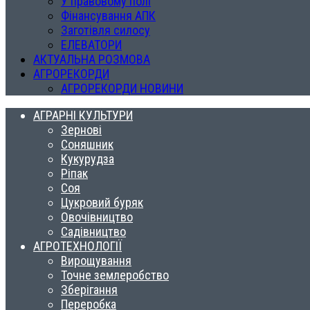
У правовому полі
Фінансування АПК
Заготівля силосу
ЕЛЕВАТОРИ
АКТУАЛЬНА РОЗМОВА
АГРОРЕКОРДИ
АГРОРЕКОРДИ НОВИНИ
АГРАРНІ КУЛЬТУРИ
Зернові
Соняшник
Кукурудза
Ріпак
Соя
Цукровий буряк
Овочівництво
Садівництво
АГРОТЕХНОЛОГІЇ
Вирощування
Точне землеробство
Зберігання
Переробка