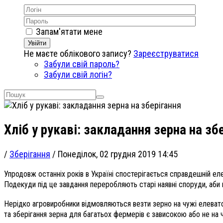
Запам'ятати мене
Увійти
Не маєте облікового запису?
Зареєструватися
Забули свій пароль?
Забули свій логін?
Хліб у рукаві: закладання зерна на зб
/
Зберігання
/
Понеділок, 02 грудня 2019 14:45
Упродовж останніх років в Україні спостерігається справдешній ел
Подекуди під це завдання переробляють старі наявні споруди, аби 
Нерідко агровиробники відмовляються везти зерно на чужі елевато
та зберігання зерна для багатьох фермерів є зависокою або не на ч