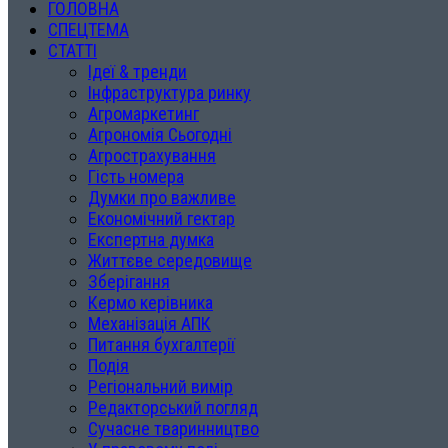
ГОЛОВНА
СПЕЦТЕМА
СТАТТІ
Ідеї & тренди
Інфраструктура ринку
Агромаркетинг
Агрономія Сьогодні
Агрострахування
Гість номера
Думки про важливе
Економічний гектар
Експертна думка
Життєве середовище
Зберігання
Кермо керівника
Механізація АПК
Питання бухгалтерії
Подія
Регіональний вимір
Редакторський погляд
Сучасне тваринництво