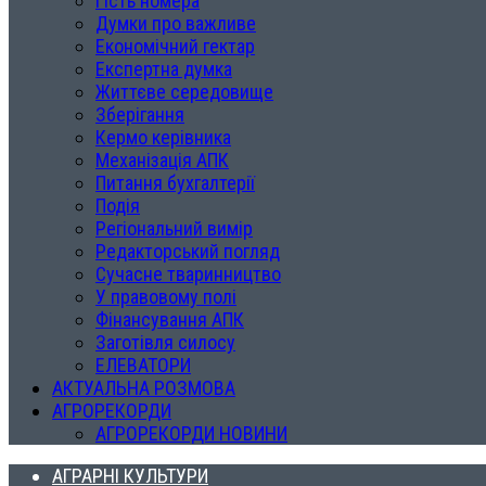
Гість номера
Думки про важливе
Економічний гектар
Експертна думка
Життєве середовище
Зберігання
Кермо керівника
Механізація АПК
Питання бухгалтерії
Подія
Регіональний вимір
Редакторський погляд
Сучасне тваринництво
У правовому полі
Фінансування АПК
Заготівля силосу
ЕЛЕВАТОРИ
АКТУАЛЬНА РОЗМОВА
АГРОРЕКОРДИ
АГРОРЕКОРДИ НОВИНИ
АГРАРНІ КУЛЬТУРИ