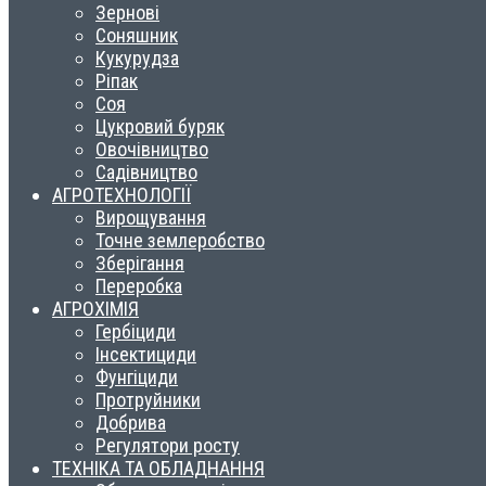
Зернові
Соняшник
Кукурудза
Ріпак
Соя
Цукровий буряк
Овочівництво
Садівництво
АГРОТЕХНОЛОГІЇ
Вирощування
Точне землеробство
Зберігання
Переробка
АГРОХІМІЯ
Гербіциди
Інсектициди
Фунгіциди
Протруйники
Добрива
Регулятори росту
ТЕХНІКА ТА ОБЛАДНАННЯ