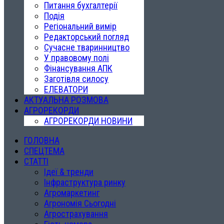
Питання бухгалтерії
Подія
Регіональний вимір
Редакторський погляд
Сучасне тваринництво
У правовому полі
Фінансування АПК
Заготівля силосу
ЕЛЕВАТОРИ
АКТУАЛЬНА РОЗМОВА
АГРОРЕКОРДИ
АГРОРЕКОРДИ НОВИНИ
ГОЛОВНА
СПЕЦТЕМА
СТАТТІ
Ідеї & тренди
Інфраструктура ринку
Агромаркетинг
Агрономія Сьогодні
Агрострахування