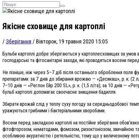
Якісне сховище для картоплі
/
Зберігання
/
Вівторок, 19 травня 2020 15:05
Бульби картоплі добре зберігаються у картоплесховищах за умов вч
господарські та фітосанітарні заходи, які проводяться восени пере
Не пізніше, ніж через 5–7 діб після останнього оброблення поля ф
препаратами: за 7 днів до збирання врожаю — «Десикаш», р. к. (2 л/га
7–10 днів — «Реглон Ейр 200 SL», р. к. (1,5 л/га); за 10 днів — «Р
бульб картоплі допомагає своєчасне знищення бадилля.
Збирати врожай слід у теплу суху погоду за середньодобової темпер
уражуються грибними і бактеріальними хворобами.
Восени перед закладкою картоплі на постійне зберігання обов’язк
фітофторозом, нематодами, фомозом, ризоктоніозом, звичайною т
особливою акуратністю і ретельністю, тому що у величезному потоц