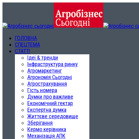
ГОЛОВНА
СПЕЦТЕМА
СТАТТІ
Ідеї & тренди
Інфраструктура ринку
Агромаркетинг
Агрономія Сьогодні
Агрострахування
Гість номера
Думки про важливе
Економічний гектар
Експертна думка
Життєве середовище
Зберігання
Кермо керівника
Механізація АПК