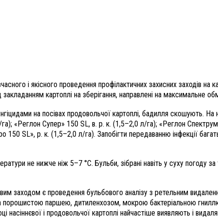
асного і якісного проведення профілактичних захисних заходів на ка
д закладанням картоплі на зберігання, направлені на максимальне обм
унгіцидами на посівах продовольчої картоплі, бадилля скошують. На
); «Реглон Супер» 150 SL, в. р. к. (1,5–2,0 л/га); «Реглон Спектрум» 1
етро 150 SL», р. к. (1,5–2,0 л/га). Запобігти передаванню інфекції ба
атури не нижче ніж 5–7 °С. Бульби, зібрані навіть у суху погоду за 
овим заходом є проведення бульбового аналізу з ретельним видаленн
а порошистою паршею, дитиленхозом, мокрою бактеріальною гниллю
і насіннєвої і продовольчої картоплі найчастіше виявляють і видал