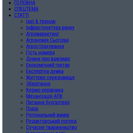
ГОЛОВНА
СПЕЦТЕМА
СТАТТІ
Ідеї & тренди
Інфраструктура ринку
Агромаркетинг
Агрономія Сьогодні
Агрострахування
Гість номера
Думки про важливе
Економічний гектар
Експертна думка
Життєве середовище
Зберігання
Кермо керівника
Механізація АПК
Питання бухгалтерії
Подія
Регіональний вимір
Редакторський погляд
Сучасне тваринництво