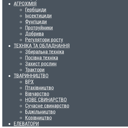
АГРОХІМІЯ
Гербіциди
Інсектициди
Фунгіциди
Протруйники
Добрива
Регулятори росту
ТЕХНІКА ТА ОБЛАДНАННЯ
Збиральна техніка
Посівна техніка
Захист рослин
Трактори
ТВАРИННИЦТВО
ВРХ
Птахівництво
Вівчарство
НОВЕ СВИНАРСТВО
Сучасне свинарство
Бджільництво
Козівництво
ЕЛЕВАТОРИ