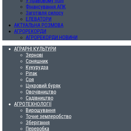
У правовому полі
Фінансування АПК
Заготівля силосу
ЕЛЕВАТОРИ
АКТУАЛЬНА РОЗМОВА
АГРОРЕКОРДИ
АГРОРЕКОРДИ НОВИНИ
АГРАРНІ КУЛЬТУРИ
Зернові
Соняшник
Кукурудза
Ріпак
Соя
Цукровий буряк
Овочівництво
Садівництво
АГРОТЕХНОЛОГІЇ
Вирощування
Точне землеробство
Зберігання
Переробка