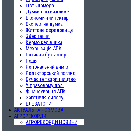
Гість номера
Думки про важливе
Економічний гектар
Експертна думка
Життєве середовище
Зберігання
Кермо керівника
Механізація АПК
Питання бухгалтерії
Подія
Регіональний вимір
Редакторський погляд
Сучасне тваринництво
У правовому полі
Фінансування АПК
Заготівля силосу
ЕЛЕВАТОРИ
АКТУАЛЬНА РОЗМОВА
АГРОРЕКОРДИ
АГРОРЕКОРДИ НОВИНИ