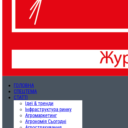
ГОЛОВНА
СПЕЦТЕМА
СТАТТІ
Ідеї & тренди
Інфраструктура ринку
Агромаркетинг
Агрономія Сьогодні
Агрострахування