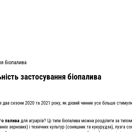
ьність застосування біопалива
ні два сезони 2020 та 2021 року, як дієвий чинник усе більше стиму
го палива
для аграріїв? Ці типи біопалива можна розділити за типо
анніх зернових) і технічних культур (соняшник та кукурудза), лузга 