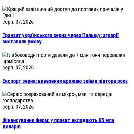
серп. 07, 2026
Транзит українського зерна через Польщу: аграрії
виставили умову
серп. 07, 2026
Експорт зерна: вивезення врожаю займе півтора року
серп. 07, 2026
Фінансування ферм: у проєкт вкладають 85 млн
доларів