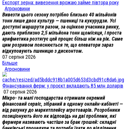
Експорт зерна: вивезення врожаю займе півтора року
Агроновини
Вивезти цього сезону потрібно близько 40 мільйонів
тонн лише двох культур — пшениці та кукурудзи. Усі
доступні маршрути разом, за оцінкою учасника ринку,
дають приблизно 2,5 мільйона тонн щомісяця, і проста
арифметика розтягує цей процес більш ніж на рік. Саме
цим розривом пояснюється те, що елеватори зараз
відкуповують пшеницю з дисконтом.
07 серпня 2026
Більше
Агроновини
Фінансування ферм: у проєкт вкладають 85 млн доларів
07 серпня 2026
Мікро- та малі господарства отримали окремий
фінансовий сервіс, зібраний в одному онлайн-кабінеті —
від рахунку до маркетплейсу агротоварів. Розробники
позиціонують його як відповідь на дві проблеми, які
фермери називають частіше за брак грошей: складні
банківські процедури та потребу їхати до відділення.