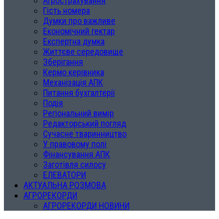
Агрострахування
Гість номера
Думки про важливе
Економічний гектар
Експертна думка
Життєве середовище
Зберігання
Кермо керівника
Механізація АПК
Питання бухгалтерії
Подія
Регіональний вимір
Редакторський погляд
Сучасне тваринництво
У правовому полі
Фінансування АПК
Заготівля силосу
ЕЛЕВАТОРИ
АКТУАЛЬНА РОЗМОВА
АГРОРЕКОРДИ
АГРОРЕКОРДИ НОВИНИ