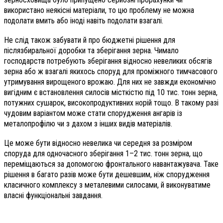
використано неякісні матеріали, то цю проблему не можна
подолати вмить або іноді навіть подолати взагалі.
Не слід також забувати й про бюджетні рішення для
післязбиральної доробки та зберігання зерна. Чимало
господарств потребують зберігання відносно невеликих обсягів
зерна або ж взагалі якихось споруд для проміжного тимчасового
утримування вирощеного врожаю. Для них не завжди економічно
вигідним є встановлення силосів місткістю під 10 тис. тонн зерна,
потужних сушарок, високопродуктивних норій тощо. В такому разі
чудовим варіантом може стати спорудження ангарів із
металопрофілю чи з дахом з інших видів матеріалів.
Це може бути відносно невелика чи середня за розміром
споруда для одночасного зберігання 1–2 тис. тонн зерна, що
переміщаються за допомогою фронтального навантажувача. Таке
рішення в багато разів може бути дешевшим, ніж спорудження
класичного комплексу з металевими силосами, й виконуватиме
власні функціональні завдання.