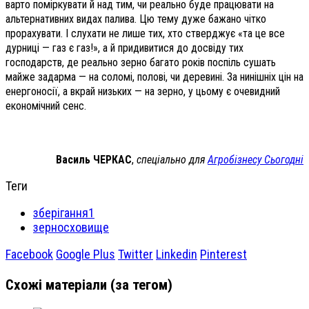
варто поміркувати й над тим, чи реально буде працювати на
альтернативних видах палива. Цю тему дуже бажано чітко
прорахувати. І слухати не лише тих, хто стверджує «та це все
дурниці — газ є газ!», а й придивитися до досвіду тих
господарств, де реально зерно багато років поспіль сушать
майже задарма — на соломі, полові, чи деревині. За нинішніх цін на
енергоносії, а вкрай низьких — на зерно, у цьому є очевидний
економічний сенс.
Василь ЧЕРКАС
,
спеціально для
Агробізнесу Сьогодні
Теги
зберігання1
зерносховище
Facebook
Google Plus
Twitter
Linkedin
Pinterest
Схожі матеріали (за тегом)