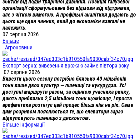
збитки від подій трирічної давнини. Позиція галузевої
організації сформульована без відмови від підтримки,
але з чіткою вимогою. А профільні аналітики додають до
цього ще один чинник, який до економіки взагалі не
належить.
07 серпня 2026
Більше
Агроновини
Експорт зерна: вивезення врожаю займе півтора року
07 серпня 2026
Вивезти цього сезону потрібно близько 40 мільйонів
тонн лише двох культур — пшениці та кукурудзи. Усі
доступні маршрути разом, за оцінкою учасника ринку,
дають приблизно 2,5 мільйона тонн щомісяця, і проста
арифметика розтягує цей процес більш ніж на рік. Саме
цим розривом пояснюється те, що елеватори зараз
відкуповують пшеницю з дисконтом.
Більше інформації