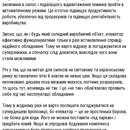
засипання в силос і подальшого відвантаження повинна пройти в
автоматичному режимі. Це істотно підвищує продуктивність
роботи, убезпечує від прорахунків та підвищує рентабельність
виробництва.
Звісно, що, як і будь-який складний виробничий об’єкт, елеватор
ефективно функціонуватиме тільки в разі встановлення справді
надійного обладнання. Тому не варто відразу ж погоджуватися на
суперзнижки, а спочатку слід дізнатися, внаслідок чого вони
стали можливими.
Річ у тім, що на метал для силосів на світовому та українському
ринку встановлено чіткі й зовсім не низькі ціни. Якщо ця складова
неочікувано дешева поза межами якихось логічних розрахунків,
то щось тут, вочевидь не так. І це «не так» обов’язково проявить
себе під час експлуатації обладнання.
Тому в жодному разі не варто поспішати погоджуватися на
супердешеві пропозиції, бо елеватор — це не простенька борона,
і не бочка для води. Його не можна поставити «під паркан» і
придбати новий. Якщо ж упродовж будування комплексу
зерносховища було припущено серйозні прорахунки чи