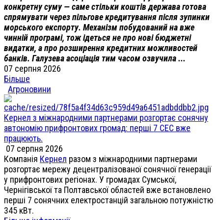
конкретну суму — саме стільки коштів держава готова
спрямувати через пільгове кредитування після зупинки
морського експорту. Механізм побудований на вже
чинній програмі, тож ідеться не про нові бюджетні
видатки, а про розширення кредитних можливостей
банків. Галузева асоціація тим часом озвучила ...
07 серпня 2026
Більше
Агроновини
Кернел з міжнародними партнерами розгортає сонячну
автономію прифронтових громад: перші 7 СЕС вже
працюють.
07 серпня 2026
Компанія
Кернел
разом з міжнародними партнерами
розгортає мережу децентралізованої сонячної генерації
у прифронтових регіонах. У громадах Сумської,
Чернігівської та Полтавської областей вже встановлено
перші 7 сонячних електростанцій загальною потужністю
345 кВт.