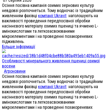
07 серпня 2026
Осіння посівна кампанія озимих зернових культур
невдовзі розпочнеться. Тому водночас із традиційним
живленням фахівці
компанії Ukravit
наголошують на
важливості проведення передпосівної обробки
насіннєвого матеріалу озимих пшениці та ячменю L-
амінокислотами та легкозасвоюваними
мікроелементами і на проведенні позакореневих
підживлень.
Більше інформації
Особливості мінерального живлення пшениці озимої
восени
Агроновини
Осіння посівна кампанія озимих зернових культур
невдовзі розпочнеться. Тому водночас із традиційним
живленням фахівці
компанії Ukravit
наголошують на
важливості проведення передпосівної обробки
насіннєвого матеріалу озимих пшениці та ячменю L-
амінокислотами та легкозасвоюваними
мікроелементами і на проведенні позакореневих