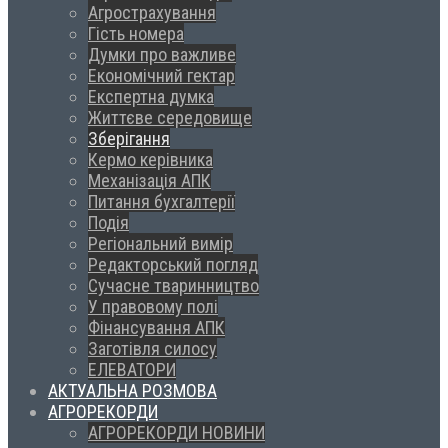
Агрострахування
Гість номера
Думки про важливе
Економічний гектар
Експертна думка
Життєве середовище
Зберігання
Кермо керівника
Механізація АПК
Питання бухгалтерії
Подія
Регіональний вимір
Редакторський погляд
Сучасне тваринництво
У правовому полі
Фінансування АПК
Заготівля силосу
ЕЛЕВАТОРИ
АКТУАЛЬНА РОЗМОВА
АГРОРЕКОРДИ
АГРОРЕКОРДИ НОВИНИ