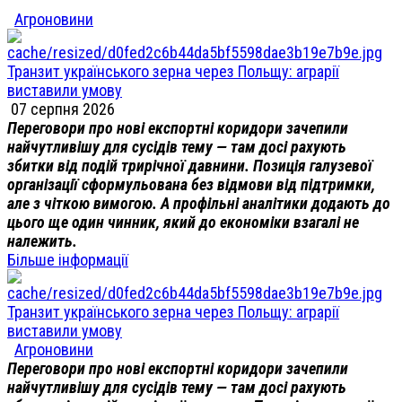
Агроновини
Транзит українського зерна через Польщу: аграрії
виставили умову
07 серпня 2026
Переговори про нові експортні коридори зачепили
найчутливішу для сусідів тему — там досі рахують
збитки від подій трирічної давнини. Позиція галузевої
організації сформульована без відмови від підтримки,
але з чіткою вимогою. А профільні аналітики додають до
цього ще один чинник, який до економіки взагалі не
належить.
Більше інформації
Транзит українського зерна через Польщу: аграрії
виставили умову
Агроновини
Переговори про нові експортні коридори зачепили
найчутливішу для сусідів тему — там досі рахують