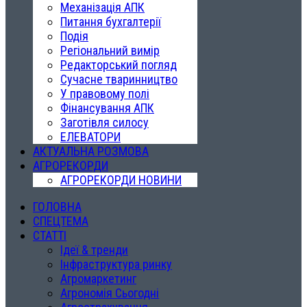
Механізація АПК
Питання бухгалтерії
Подія
Регіональний вимір
Редакторський погляд
Сучасне тваринництво
У правовому полі
Фінансування АПК
Заготівля силосу
ЕЛЕВАТОРИ
АКТУАЛЬНА РОЗМОВА
АГРОРЕКОРДИ
АГРОРЕКОРДИ НОВИНИ
ГОЛОВНА
СПЕЦТЕМА
СТАТТІ
Ідеї & тренди
Інфраструктура ринку
Агромаркетинг
Агрономія Сьогодні