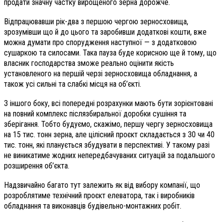
продати значну частку вирощеного зерна дорожче.
Відпрацювавши рік-два з першою чергою зерносховища,
зрозумівши що й до цього та заробивши додаткові кошти, вже
можна думати про спорудження наступної — з додатковою
сушаркою та силосами. Така пауза буде корисною ще й тому, що
власник господарства зможе реально оцінити якість
установленого на першій черзі зерносховища обладнання, а
також усі сильні та слабкі місця на об’єкті.
З іншого боку, всі попередні розрахунки мають бути зорієнтовані
на повний комплекс післязбиральної доробки сушіння та
зберігання. Тобто будуємо, скажімо, першу чергу зерносховища
на 15 тис. тонн зерна, але цілісний проєкт складається з 30 чи 40
тис. тонн, які планується збудувати в перспективі. У такому разі
не виникатиме жодних непередбачуваних ситуацій за подальшого
розширення об’єкта.
Надзвичайно багато тут залежить як від вибору компанії, що
розроблятиме технічний проєкт елеватора, так і виробників
обладнання та виконавців будівельно-монтажних робіт.