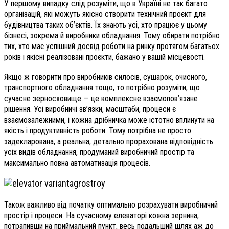
У першому випадку слід розуміти, що в Україні не так багато
організацій, які можуть якісно створити технічний проєкт для
будівництва таких об’єктів. Їх знають усі, хто працює у цьому
бізнесі, зокрема й виробники обладнання. Тому обирати потрібно
тих, хто має успішний досвід роботи на ринку протягом багатьох
років і якісні реалізовані проєкти, бажано у вашій місцевості.
Якщо ж говорити про виробників силосів, сушарок, очисного,
транспортного обладнання тощо, то потрібно розуміти, що
сучасне зерносховище — це комплексне взаємопов’язане
рішення. Усі виробничі зв’язки, масштаби, процеси є
взаємозалежними, і кожна дрібничка може істотно вплинути на
якість і продуктивність роботи. Тому потрібна не просто
задекларована, а реальна, детально прорахована відповідність
усіх видів обладнання, продуманий виробничий простір та
максимально повна автоматизація процесів.
Також важливо від початку оптимально розрахувати виробничий
простір і процеси. На сучасному елеваторі кожна зернина,
потрапивши на приймальний пункт, весь подальший шлях аж до