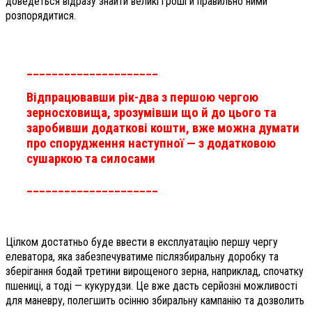
доведеться відразу знайти великі гроші й правильно ними
розпорядитися.
_____________________
Відпрацювавши рік-два з першою чергою
зерносховища, зрозумівши що й до цього та
заробивши додаткові кошти, вже можна думати
про спорудження наступної — з додатковою
сушаркою та силосами
_____________________
Цілком достатньо буде ввести в експлуатацію першу чергу
елеватора, яка забезпечуватиме післязбиральну доробку та
зберігання бодай третини вирощеного зерна, наприклад, спочатку
пшениці, а тоді — кукурудзи. Це вже дасть серйозні можливості
для маневру, полегшить осінню збиральну кампанію та дозволить