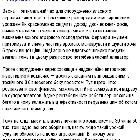
Весна — оптимальний час для спорудження власного
зерносховища, щоб ефективніше розпоряджатися вирощеним
урожаєм Як красномовно свідчить досвід двох воєнних років,
наявність власного зерносховища може стати питанням
виживання всього аграрного господарства. Фермери змушені
притримувати значну частину врожаю, маневрувати й шукати хоча
б трохи вищої ціни. Іноді зерно не вдається швидко продати
взагалі, тому і в цьому разі гостро потрібен власний елеватор
Проте спорудження зерносховища є надзвичайно витратною
інвестицією й водночас — досить складним і відповідальним із
технічного й бізнесового боку проєктом. Тут варто чітко
розрахувати свої фінансові можливості й не замахуватися відразу
на суперелеватори. Адже рентабельність роботи зерносховища
багато в чому залежить від ефективності керування цим об’єктом
і правильного оснащення.
Тому не слід, мабуть, відразу починати з комплексу на 30 чи на 50
тис. тонн одночасного зберігання, навіть якщо такий урожай
сукупно збирають на полях агрокомпанії. В такому разі