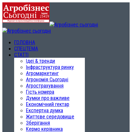
ГОЛОВНА
СПЕЦТЕМА
СТАТТІ
Ідеї & тренди
Інфраструктура ринку
Агромаркетинг
Агрономія Сьогодні
Агрострахування
Гість номера
Думки про важливе
Економічний гектар
Експертна думка
Життєве середовище
Зберігання
Кермо керівника