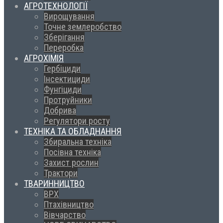
АГРОТЕХНОЛОГІЇ
Вирощування
Точне землеробство
Зберігання
Переробка
АГРОХІМІЯ
Гербіциди
Інсектициди
Фунгіциди
Протруйники
Добрива
Регулятори росту
ТЕХНІКА ТА ОБЛАДНАННЯ
Збиральна техніка
Посівна техніка
Захист рослин
Трактори
ТВАРИННИЦТВО
ВРХ
Птахівництво
Вівчарство