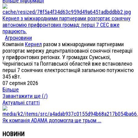
Більше інформації
Кернел з міжнародними партнерами розгортає сонячну
автономію прифронтових громад: перші 7 СЕС вже
працюють.
Агроновини
Компанія
Кернел
разом з міжнародними партнерами
розгортає мережу децентралізованої сонячної генерації
у прифронтових регіонах. У громадах Сумської,
Чернігівської та Полтавської областей вже встановлено
перші 7 сонячних електростанцій загальною потужністю
345 кВт.
07 серпня 2026
Більше
Завантажити ще (
/
)
Актуальні статті
Як компанія ADAMA допомогла ще трьом ...
НОВИНИ