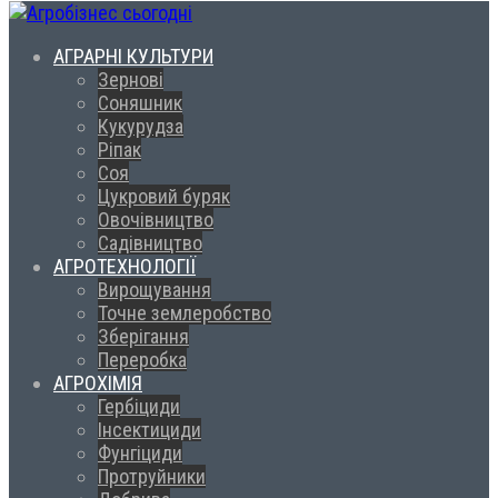
АГРАРНІ КУЛЬТУРИ
Зернові
Соняшник
Кукурудза
Ріпак
Соя
Цукровий буряк
Овочівництво
Садівництво
АГРОТЕХНОЛОГІЇ
Вирощування
Точне землеробство
Зберігання
Переробка
АГРОХІМІЯ
Гербіциди
Інсектициди
Фунгіциди
Протруйники