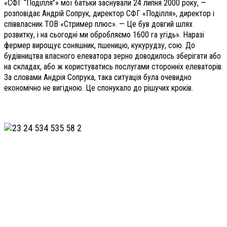
«СФГ “Поділля”» мої батьки заснували 24 липня 2000 року, —
розповідає Андрій Сопрук, директор СФГ «Поділля», директор і
співвласник ТОВ «Стример плюс». — Це був довгий шлях
розвитку, і на сьогодні ми обробляємо 1600 га угідь». Наразі
фермер вирощує соняшник, пшеницю, кукурудзу, сою. До
будівництва власного елеватора зерно доводилось зберігати або
на складах, або ж користуватись послугами сторонніх елеваторів.
За словами Андрія Сопрука, така ситуація була очевидно
економічно не вигідною. Це спонукало до рішучих кроків.