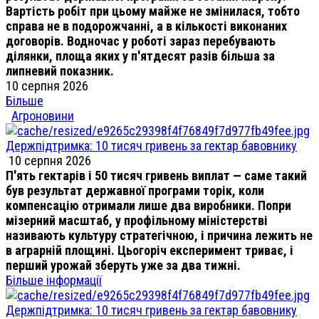
Вартість робіт при цьому майже не змінилася, тобто
справа не в подорожчанні, а в кількості виконаних
договорів. Водночас у роботі зараз перебувають
ділянки, площа яких у п'ятдесят разів більша за
липневий показник.
10 серпня 2026
Більше
Агроновини
Держпідтримка: 10 тисяч гривень за гектар бавовнику
10 серпня 2026
П'ять гектарів і 50 тисяч гривень виплат — саме такий
був результат державної програми торік, коли
компенсацію отримали лише два виробники. Попри
мізерний масштаб, у профільному міністерстві
називають культуру стратегічною, і причина лежить не
в аграрній площині. Цьогоріч експеримент триває, і
перший урожай зберуть уже за два тижні.
Більше інформації
Держпідтримка: 10 тисяч гривень за гектар бавовнику