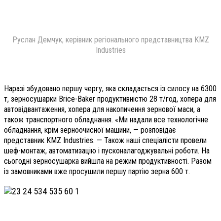
Руслан Демчук, керівник регіонального представництва KMZ
Industries
Наразі збудовано першу чергу, яка складається із силосу на 6300
т, зерносушарки Brice-Baker продуктивністю 28 т/год, хопера для
автовідвантаження, хопера для накопичення зернової маси, а
також транспортного обладнання. «Ми надали все технологічне
обладнання, крім зерноочисної машини, — розповідає
представник KMZ Industries. — Також наші спеціалісти провели
шеф-монтаж, автоматизацію і пусконалагоджувальні роботи. На
сьогодні зерносушарка вийшла на режим продуктивності. Разом
із замовниками вже просушили першу партію зерна 600 т.