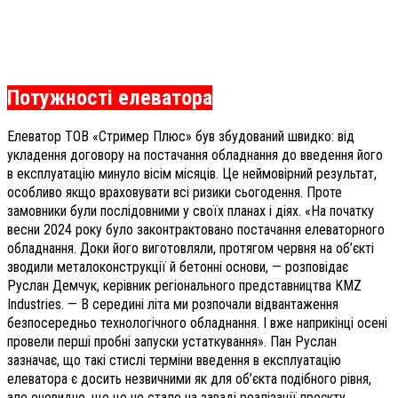
Потужності елеватора
Елеватор ТОВ «Стример Плюс» був збудований швидко: від
укладення договору на постачання обладнання до введення його
в експлуатацію минуло вісім місяців. Це неймовірний результат,
особливо якщо враховувати всі ризики сьогодення. Проте
замовники були послідовними у своїх планах і діях. «На початку
весни 2024 року було законтрактовано постачання елеваторного
обладнання. Доки його виготовляли, протягом червня на об’єкті
зводили металоконструкції й бетонні основи, — розповідає
Руслан Демчук, керівник регіонального представництва KMZ
Industries. — В середині літа ми розпочали відвантаження
безпосередньо технологічного обладнання. І вже наприкінці осені
провели перші пробні запуски устаткування». Пан Руслан
зазначає, що такі стислі терміни введення в експлуатацію
елеватора є досить незвичними як для об’єкта подібного рівня,
але очевидно, що це не стало на заваді реалізації проєкту.