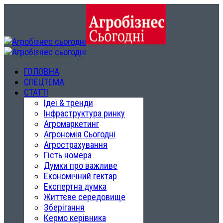
ГОЛОВНА
СПЕЦТЕМА
СТАТТІ
Ідеї & тренди
Інфраструктура ринку
Агромаркетинг
Агрономія Сьогодні
Агрострахування
Гість номера
Думки про важливе
Економічний гектар
Експертна думка
Життєве середовище
Зберігання
Кермо керівника