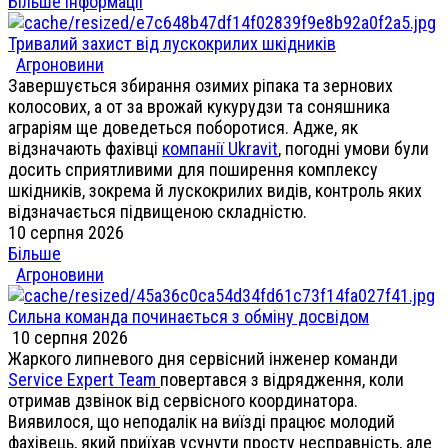
Більше інформації
Тривалий захист від лускокрилих шкідників
Агроновини
Завершується збирання озимих ріпака та зернових
колосових, а от за врожай кукурудзи та соняшника
аграріям ще доведеться поборотися. Адже, як
відзначають фахівці
компанії Ukravit
, погодні умови були
досить сприятливими для поширення комплексу
шкідників, зокрема й лускокрилих видів, контроль яких
відзначається підвищеною складністю.
10 серпня 2026
Більше
Агроновини
Сильна команда починається з обміну досвідом
10 серпня 2026
Жаркого липневого дня сервісний інженер команди
Service Expert Team
повертався з відрядження, коли
отримав дзвінок від сервісного координатора.
Виявилося, що неподалік на виїзді працює молодий
фахівець, який приїхав усунути просту несправність, але