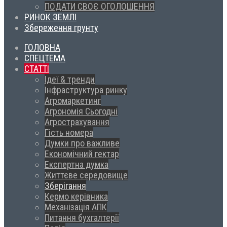
ПОДАТИ СВОЄ ОГОЛОШЕННЯ
РИНОК ЗЕМЛІ
Збереження грунту
ГОЛОВНА
СПЕЦТЕМА
СТАТТІ
Ідеї & тренди
Інфраструктура ринку
Агромаркетинг
Агрономія Сьогодні
Агрострахування
Гість номера
Думки про важливе
Економічний гектар
Експертна думка
Життєве середовище
Зберігання
Кермо керівника
Механізація АПК
Питання бухгалтерії