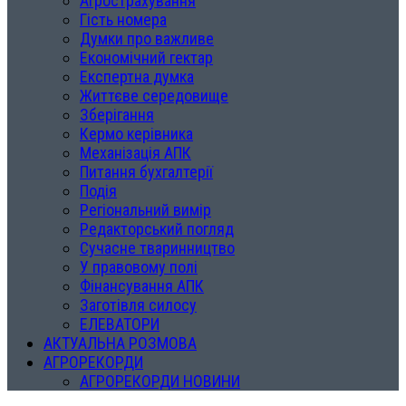
Агрострахування
Гість номера
Думки про важливе
Економічний гектар
Експертна думка
Життєве середовище
Зберігання
Кермо керівника
Механізація АПК
Питання бухгалтерії
Подія
Регіональний вимір
Редакторський погляд
Сучасне тваринництво
У правовому полі
Фінансування АПК
Заготівля силосу
ЕЛЕВАТОРИ
АКТУАЛЬНА РОЗМОВА
АГРОРЕКОРДИ
АГРОРЕКОРДИ НОВИНИ