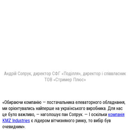
Андрій Сопрук, директор СФГ «Поділля», директор і співвласник
ТОВ «Стример Плюс»
«Обираючи компанію — постачальника елеваторного обладнання,
ми орієнтувались найперше на українського виробника. Для нас
це було важливо, — наголошує пан Сопрук. — І оскільки
компанія
KMZ Industries
є лідером вітчизняного ринку, то вибір був
очевидним».