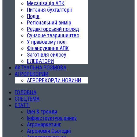
Механізація АПК
Питання бухгалтерії
Подія
Регіональний вимір
Редакторський погляд
Сучасне тваринництво
У правовому полі
Фінансування АПК
Заготівля силосу
ЕЛЕВАТОРИ
АКТУАЛЬНА РОЗМОВА
АГРОРЕКОРДИ
АГРОРЕКОРДИ НОВИНИ
ГОЛОВНА
СПЕЦТЕМА
СТАТТІ
Ідеї & тренди
Інфраструктура ринку
Агромаркетинг
Агрономія Сьогодні