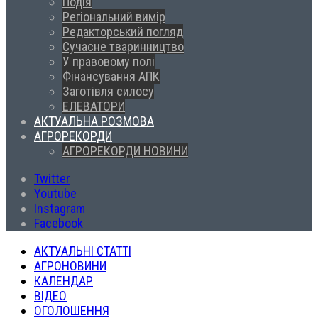
Подія
Регіональний вимір
Редакторський погляд
Сучасне тваринництво
У правовому полі
Фінансування АПК
Заготівля силосу
ЕЛЕВАТОРИ
АКТУАЛЬНА РОЗМОВА
АГРОРЕКОРДИ
АГРОРЕКОРДИ НОВИНИ
Twitter
Youtube
Instagram
Facebook
АКТУАЛЬНІ СТАТТІ
АГРОНОВИНИ
КАЛЕНДАР
ВІДЕО
ОГОЛОШЕННЯ