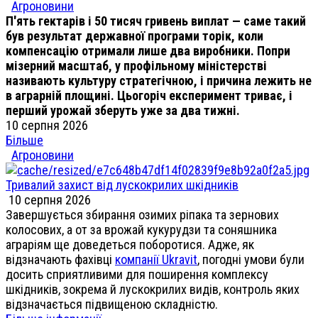
Агроновини
П'ять гектарів і 50 тисяч гривень виплат — саме такий
був результат державної програми торік, коли
компенсацію отримали лише два виробники. Попри
мізерний масштаб, у профільному міністерстві
називають культуру стратегічною, і причина лежить не
в аграрній площині. Цьогоріч експеримент триває, і
перший урожай зберуть уже за два тижні.
10 серпня 2026
Більше
Агроновини
Тривалий захист від лускокрилих шкідників
10 серпня 2026
Завершується збирання озимих ріпака та зернових
колосових, а от за врожай кукурудзи та соняшника
аграріям ще доведеться поборотися. Адже, як
відзначають фахівці
компанії Ukravit
, погодні умови були
досить сприятливими для поширення комплексу
шкідників, зокрема й лускокрилих видів, контроль яких
відзначається підвищеною складністю.