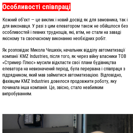
Особливості співпраці
Кожний об’єкт — це виклик і новий досвід як для замовника, так і
для виконавця. У разі з цим елеватором також не обійшлося без
особливостей і певних труднощів, які, втім, не стали на заваді
якісному та своєчасному виконанню необхідних робіт.
Як розповідає Микола Чешихін, начальник відділу автоматизації
компанії KMZ Industries, після того, як через війну власники ТОВ
«Стример Плюс» мусили відкласти свої плани будівництва
елеватора на невизначений період, була перервана і співпраця з
підрядником, який мав займатися автоматизацією. Відповідно,
фахівцям KMZ Industries довелося продовжити роботу, яку
починала інша компанія. Це, звісно, стало неабияким
випробуванням.