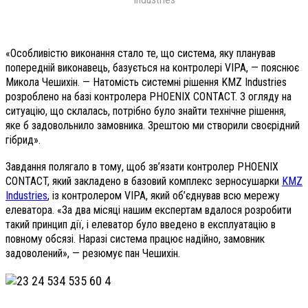
«Особливістю виконання стало те, що система, яку планував
попередній виконавець, базується на контролері VIPA, — пояснює
Микола Чешихін. — Натомість системні рішення KMZ Industries
розроблено на базі контролера PHOENIX CONTACT. З огляду на
ситуацію, що склалась, потрібно було знайти технічне рішення,
яке б задовольнило замовника. Зрештою ми створили своєрідний
гібрид».
Завдання полягало в тому, щоб зв’язати контролер PHOENIX
CONTACT, який закладено в базовий комплекс зерносушарки
KMZ
Industries
, із контролером VIPA, який об’єднував всю мережу
елеватора. «За два місяці нашим експертам вдалося розробити
такий принцип дії, і елеватор було введено в експлуатацію в
повному обсязі. Наразі система працює надійно, замовник
задоволений», — резюмує пан Чешихін.