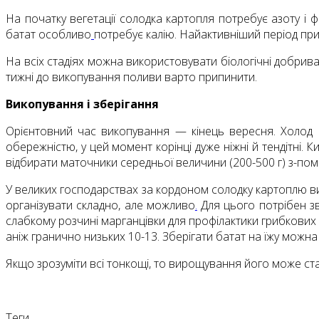
На початку вегетації солодка картопля потребує азоту і 
батат особливо
потребує калію. Найактивніший період пр
На всіх стадіях можна використовувати біологічні добрива т
тижні до викопування поливи варто припинити.
Викопування і зберігання
Орієнтовний час викопування — кінець вересня. Холод 
обережністю, у цей момент корінці дуже ніжні й тендітні. 
відбирати маточники середньої величини (200-500 г) з-пом
У великих господарствах за кордоном солодку картоплю ви
організувати складно, але можливо
.
Для цього потрібен зв
слабкому розчині марганцівки для профілактики грибкови
аніж гранично низьких 10-13. Зберігати батат на їжу можна
Якщо зрозуміти всі тонкощі, то вирощування його може с
Теги