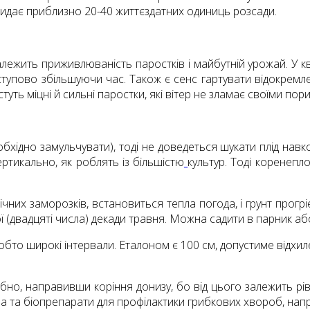
 видає приблизно 20-40 життєздатних одиниць розсади.
алежить приживлюваність паростків і майбутній урожай. У кві
оступово збільшуючи час. Також є сенс гартувати відокремле
ть міцні й сильні паростки, які вітер не зламає своїми пор
обхідно замульчувати), тоді не доведеться шукати плід навк
ертикально, як роблять із більшістю
культур. Тоді коренепл
чних заморозків, встановиться тепла погода, і грунт прогріє
угої (двадцяті числа) декади травня. Можна садити в парник 
, тобто широкі інтервали. Еталоном є 100 см, допустиме відх
ібно, направивши коріння донизу, бо від цього залежить р
а та біопрепарати для профілактики грибкових хвороб, напр