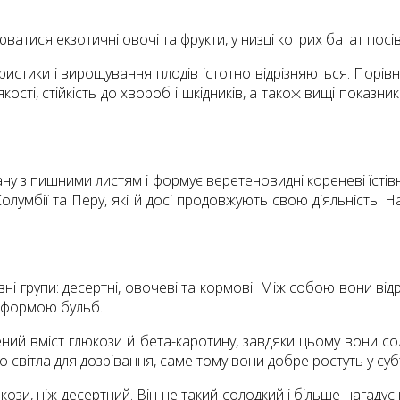
атися екзотичні овочі та фрукти, у низці котрих батат посі
ристики і вирощування плодів істотно відрізняються. Порів
 якості, стійкість до хвороб і шкідників, а також вищі показ
ану з пишними листям і формує веретеновидні кореневі їстів
лумбії та Перу, які й досі продовжують свою діяльність. Н
ні групи: десертні, овочеві та кормові. Між собою вони від
і формою бульб.
ищений вміст глюкози й бета-каротину, завдяки цьому вони с
світла для дозрівання, саме тому вони добре ростуть у субтр
зи, ніж десертний. Він не такий солодкий і більше нагадує 