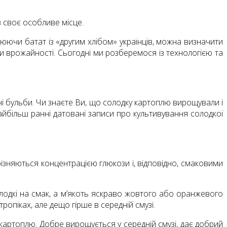
в своє особливе місце.
нюючи батат із «другим хлібом» українців, можна визначити
ники врожайності. Сьогодні ми розберемося із технологією та
ні бульби. Чи знаєте Ви, що солодку картоплю вирощували і
айбільш ранні датовані записи про культивування солодкої
різняються концентрацією глюкози і, відповідно, смаковими
олодкі на смак, а м’якоть яскраво жовтого або оранжевого
опіках, але дещо гірше в середній смузі.
картоплю. Добре вирощується у середній смузі, дає добрий