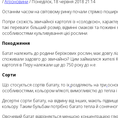
/
Агроновини
/
Понеділок, 18 червня 2018 21:14
Останнім часом на світовому ринку почали стрімко поширюв
Попри схожість звичайної картоплі із «солодкою», характе
такі переваги: більший розмір, відмінні смакові та поживні
особливостями культивування цієї рослини.
Походження
Батат належить до родини берізкових рослин, має довгу лі
споживали задовго до звичайної? Цим займалися жителі Ко
картоплі в Перу належали ще до 750 року до н.е.
Сорти
Що стосується сортів батату, то їх
розділяють на три
основ
особливостями, кольором м’якоті, вимогливістю до тепла 
Десертні сорти батату, на відміну від інших, мають підв
кольору. Таким бульбам потрібно багато тепла й сонячного 
Овочевий батат відрізняється меншою концентрацією глюко