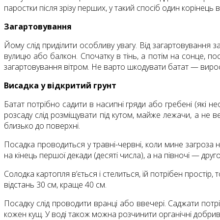
паростки після зрізу перших, у такий спосіб один корінець
Загартовування
Йому слід приділити особливу увагу. Від загартовування з
вулицю або балкон. Спочатку в тінь, а потім на сонце, п
загартовування вітром. Не варто шкодувати батат — виросту
Висадка у відкритий грунт
Батат потрібно садити в насипні гряди або гребені (які не
розсаду слід розміщувати під кутом, майже лежачи, а не в
близько до поверхні.
Посадка проводиться у травні-червні, коли мине загроза ні
на кінець першої декади (десяті числа), а на півночі — др
Солодка картопля в’ється і стелиться, їй потрібен простір
відстань 30 см, краще 40 см.
Посадку слід проводити вранці або ввечері. Саджати потр
кожен кущ. У воді також можна розчинити органічні добрив