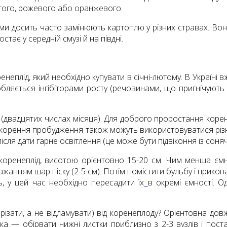
втого, рожевого або оранжевого.
ими досить часто замінюють картоплю у різних стравах. Вон
тає у середній смузі й на півдні.
неплід, який необхідно купувати в січні-лютому. В Україні 
ляється інгібіторами росту (речовинами, що пригнічують
(двадцятих числах місяця). Для доброго проростання корен
скорення пробудження також можуть використовуватися різн
після дати гарне освітлення (це може бути підвіконня із сон
я коренеплід, висотою орієнтовно 15-20 см. Чим менша є
ажанням шар піску (2-5 см). Потім помістити бульбу і прикопа
, у цей час необхідно пересадити їх
в окремі ємності. О
різати, а не відламувати) від коренеплоду? Орієнтовна довж
остка — обірвати нижні листки приблизно з 2-3 вузлів і пос