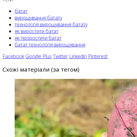
батат
вирощування батату
технологія вирощування батату
як виростити батат
як проростити батат
батат технологія вирощування
Facebook
Google Plus
Twitter
Linkedin
Pinterest
Схожі матеріали (за тегом)