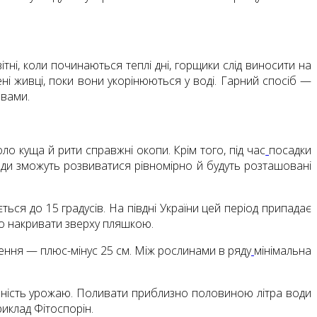
тні, коли починаються теплі дні, горщики слід виносити на
ні живці, поки вони укорінюються у воді. Гарний спосіб —
ивами.
оло куща й рити справжні окопи. Крім того, під час
посадки
оди зможуть розвиватися рівномірно й будуть розташовані
ться до 15 градусів. На півдні України цей період припадає
або накривати зверху пляшкою.
илення — плюс-мінус 25 см. Між рослинами в ряду
мінімальна
івність урожаю. Поливати приблизно половиною літра води
иклад Фітоспорін.