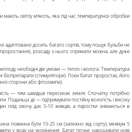
и мають світлу м’якоть, яка під час температурної обробки
вже адаптовано досить багато сортів, тому пошук бульби не
 проростання), розсаду з нього отримати можна, але дуже
еплоду необхідні дві умови — тепло і волога. Температура
і біопрепарати (стимулятори). Поки батат проростає, його
ячної сторони або фітолампи).
мність — тим швидше пересихає земля. Спочатку потрібно
ти. Подальші дії — підтримувати постійну вологість і високу
дин плід овочу дає 5-10 живців, а паростки знімаються в
ина повинна бути 10-25 см (залежно від сорту), мінімум 5
тавити у воду на укорінення. Батат почне нарощувати нові