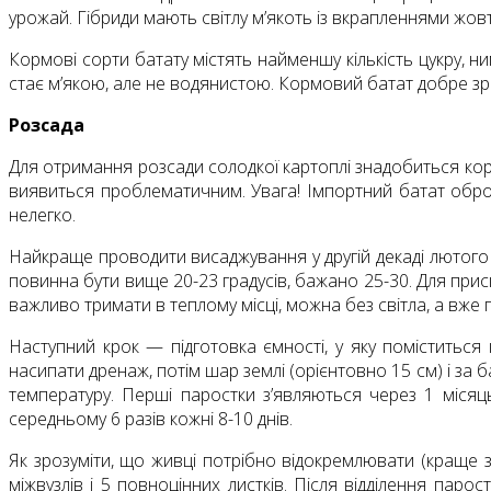
урожай. Гібриди мають світлу м’якоть із вкрапленнями жо
Кормові сорти батату містять найменшу кількість цукру, н
стає м’якою, але не водянистою. Кормовий батат добре зрос
Розсада
Для отримання розсади солодкої картоплі знадобиться коре
виявиться проблематичним. Увага! Імпортний батат оброб
нелегко.
Найкраще проводити висаджування у другій декаді лютого 
повинна бути вище 20-23 градусів, бажано 25-30. Для при
важливо тримати в теплому місці, можна без світла, а вже 
Наступний крок — підготовка ємності, у яку поміститьс
насипати дренаж, потім шар землі (орієнтовно 15 см) і за б
температуру. Перші паростки з’являються через 1 місяць
середньому 6 разів кожні 8-10 днів.
Як зрозуміти, що живці потрібно відокремлювати (краще з
міжвузлів і 5 повноцінних листків. Після відділення пар