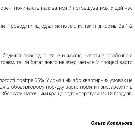
і корені починають наливатися й потовщуватись. У цей час
Проводити підгодівлі як по листку, так і під корінь. За 1-2
и бадилля повсюдно в’яне й жовтіє, копати з особливою
отравм, такий батат довго не зберігається. У процесі варто
вологості повітря 95%. У домашніх або квартирних умовах це
ди в обов’язковому порядку варто помити і знезаразити в
 Зберігати маточники краще за
температури 15-18 градусів,
Ольга Корольова