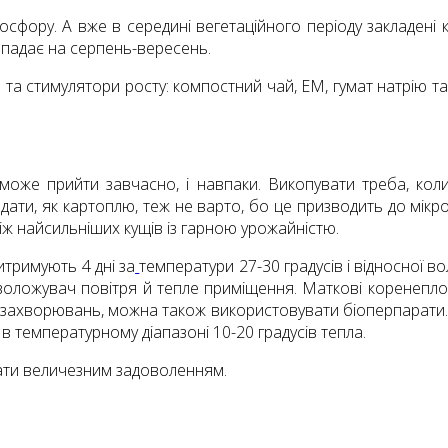
фосфору. А вже в середині вегетаційного періоду закладен
ипадає на серпень-вересень.
а стимулятори росту: компостний чай, ЕМ, гумат натрію та ін. 
може прийти завчасно, і навпаки. Викопувати треба, кол
Кидати, як картоплю, теж не варто, бо це призводить до мікр
іж найсильніших кущів із гарною урожайністю.
тримують 4 дні за
температури 27-30 градусів і відносної 
оложувач повітря й тепле приміщення. Маткові коренепло
х захворювань, можна також використовувати біоперпарати.
 в температурному діапазоні 10-20 градусів тепла.
тати величезним задоволенням.