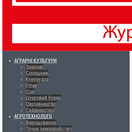
АГРАРНІ КУЛЬТУРИ
Зернові
Соняшник
Кукурудза
Ріпак
Соя
Цукровий буряк
Овочівництво
Садівництво
АГРОТЕХНОЛОГІЇ
Вирощування
Точне землеробство