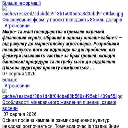
Більше інформації
Фінансування ферм: у проєкт вкладають 85 млн доларів
Агроновини
Мікро- та малі господарства отримали окремий
фінансовий сервіс, зібраний в одному онлайн-кабінеті —
від рахунку до маркетплейсу агротоварів. Розробники
позиціонують його як відповідь на дві проблеми, які
фермери називають частіше за брак грошей: складні
банківські процедури та потребу їхати до відділення.
Цільова аудиторія проєкту вимірюється ...
07 серпня 2026
Більше
Агроновини
Особливості мінерального живлення пшениці озимої
восени
07 серпня 2026
Осіння посівна кампанія озимих зернових культур
невдовзі розпочнеться. Тому водночас із традиційним