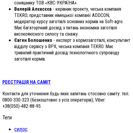
соняшнику ТОВ «КВС-УКРАЇНА».
Валерій Алєксєєв
- керівник проекту, чеська компанія
TEKRO; представник німецької компанії ADDCON;
модератор курсу заготівлі основних кормів на Soft-agro.
Має багаторічний досвід з питань економіки заготівлі
високоякісного силосу та сінажу.
Євген Болошенко
- експерт з кормозаготівлі, консультант
відділу сервісу з ВРХ, чеська компанія TEKRO. Має
тривалий практичний досвід технологічного супроводу
заготівлі кормів.
РЕЄСТРАЦІЯ НА САМІТ
Контакти для уточнення будь-яких запитань стосовно саміту: т
ел.:
0800-330-323 (безкоштовно з усіх операторів);
Viber:
+38(050)-482-88-95
Теги
cилос