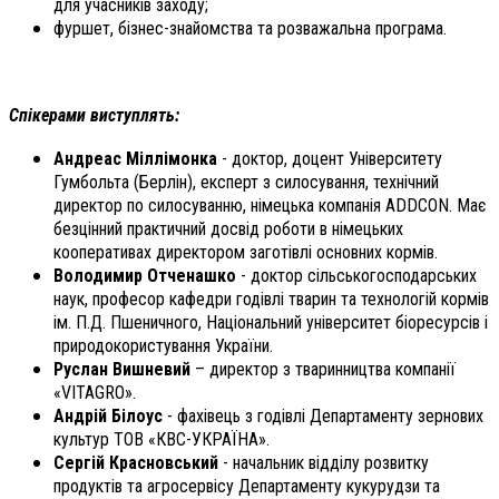
для учасників заходу;
фуршет, бізнес-знайомства та розважальна програма.
Спікерами виступлять:
Андреас Міллімонка
- доктор, доцент Університету
Гумбольта (Берлін), експерт з силосування, технічний
директор по силосуванню, німецька компанія ADDCON. Має
безцінний практичний досвід роботи в німецьких
кооперативах директором заготівлі основних кормів.
Володимир Отченашко
- доктор сільськогосподарських
наук, професор кафедри годівлі тварин та технологій кормів
ім. П.Д. Пшеничного, Національний університет біоресурсів і
природокористування України.
Руслан Вишневий
– директор з тваринництва компанії
«VITAGRO».
Андрій Білоус
- фахівець з годівлі Департаменту зернових
культур ТОВ «КВС-УКРАЇНА».
Сергій Красновський
- начальник відділу розвитку
продуктів та агросервісу Департаменту кукурудзи та