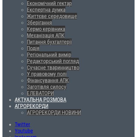
Економічний гектар
Експертна думка
Життєве середовище
Зберігання
Кермо керівника
Механізація АПК
Питання бухгалтерії
Подія
Регіональний вимір
Редакторський погляд
Сучасне тваринництво
У правовому полі
Фінансування АПК
Заготівля силосу
ЕЛЕВАТОРИ
АКТУАЛЬНА РОЗМОВА
АГРОРЕКОРДИ
АГРОРЕКОРДИ НОВИНИ
Twitter
Youtube