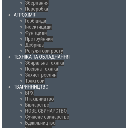
Зберігання
Переробка
АГРОХІМІЯ
Гербіциди
Інсектициди
Фунгіциди
Протруйники
Добрива
Регулятори росту
ТЕХНІКА ТА ОБЛАДНАННЯ
Збиральна техніка
Посівна техніка
Захист рослин
Трактори
ТВАРИННИЦТВО
ВРХ
Птахівництво
Вівчарство
НОВЕ СВИНАРСТВО
Сучасне свинарство
Бджільництво