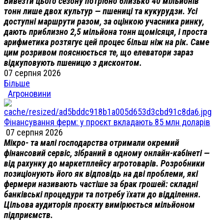
Вивезти цього сезону потрібно близько 40 мільйонів
тонн лише двох культур — пшениці та кукурудзи. Усі
доступні маршрути разом, за оцінкою учасника ринку,
дають приблизно 2,5 мільйона тонн щомісяця, і проста
арифметика розтягує цей процес більш ніж на рік. Саме
цим розривом пояснюється те, що елеватори зараз
відкуповують пшеницю з дисконтом.
07 серпня 2026
Більше
Агроновини
Фінансування ферм: у проєкт вкладають 85 млн доларів
07 серпня 2026
Мікро- та малі господарства отримали окремий
фінансовий сервіс, зібраний в одному онлайн-кабінеті —
від рахунку до маркетплейсу агротоварів. Розробники
позиціонують його як відповідь на дві проблеми, які
фермери називають частіше за брак грошей: складні
банківські процедури та потребу їхати до відділення.
Цільова аудиторія проєкту вимірюється мільйоном
підприємств.