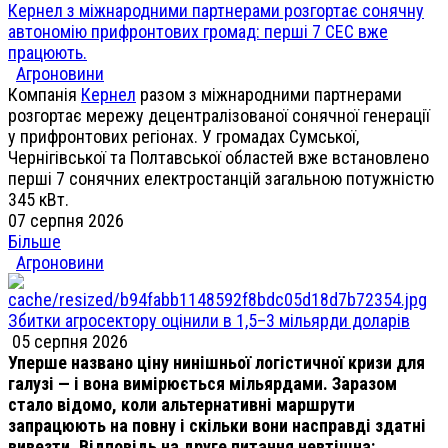
Кернел з міжнародними партнерами розгортає сонячну
автономію прифронтових громад: перші 7 СЕС вже
працюють.
Агроновини
Компанія
Кернел
разом з міжнародними партнерами
розгортає мережу децентралізованої сонячної генерації
у прифронтових регіонах. У громадах Сумської,
Чернігівської та Полтавської областей вже встановлено
перші 7 сонячних електростанцій загальною потужністю
345 кВт.
07 серпня 2026
Більше
Агроновини
Збитки агросектору оцінили в 1,5–3 мільярди доларів
05 серпня 2026
Уперше названо ціну нинішньої логістичної кризи для
галузі — і вона вимірюється мільярдами. Заразом
стало відомо, коли альтернативні маршрути
запрацюють на повну і скільки вони насправді здатні
вивезти. Відповідь на друге питання невтішна: