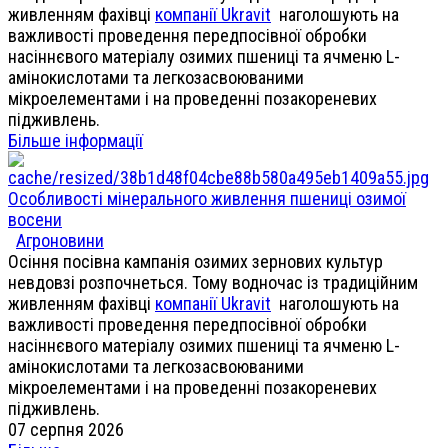
живленням фахівці
компанії Ukravit
наголошують на
важливості проведення передпосівної обробки
насіннєвого матеріалу озимих пшениці та ячменю L-
амінокислотами та легкозасвоюваними
мікроелементами і на проведенні позакореневих
підживлень.
Більше інформації
Особливості мінерального живлення пшениці озимої
восени
Агроновини
Осіння посівна кампанія озимих зернових культур
невдовзі розпочнеться. Тому водночас із традиційним
живленням фахівці
компанії Ukravit
наголошують на
важливості проведення передпосівної обробки
насіннєвого матеріалу озимих пшениці та ячменю L-
амінокислотами та легкозасвоюваними
мікроелементами і на проведенні позакореневих
підживлень.
07 серпня 2026