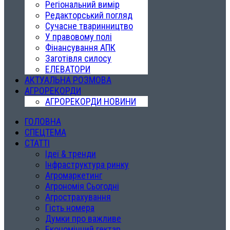
Регіональний вимір
Редакторський погляд
Сучасне тваринництво
У правовому полі
Фінансування АПК
Заготівля силосу
ЕЛЕВАТОРИ
АКТУАЛЬНА РОЗМОВА
АГРОРЕКОРДИ
АГРОРЕКОРДИ НОВИНИ
ГОЛОВНА
СПЕЦТЕМА
СТАТТІ
Ідеї & тренди
Інфраструктура ринку
Агромаркетинг
Агрономія Сьогодні
Агрострахування
Гість номера
Думки про важливе
Економічний гектар