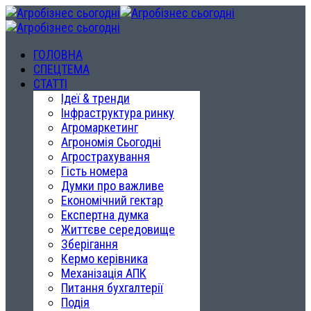
ГОЛОВНА
СПЕЦТЕМА
СТАТТІ
Ідеї & тренди
Інфраструктура ринку
Агромаркетинг
Агрономія Сьогодні
Агрострахування
Гість номера
Думки про важливе
Економічний гектар
Експертна думка
Життєве середовище
Зберігання
Кермо керівника
Механізація АПК
Питання бухгалтерії
Подія