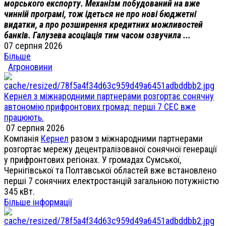
морського експорту. Механізм побудований на вже
чинній програмі, тож ідеться не про нові бюджетні
видатки, а про розширення кредитних можливостей
банків. Галузева асоціація тим часом озвучила ...
07 серпня 2026
Більше
Агроновини
Кернел з міжнародними партнерами розгортає сонячну
автономію прифронтових громад: перші 7 СЕС вже
працюють.
07 серпня 2026
Компанія
Кернел
разом з міжнародними партнерами
розгортає мережу децентралізованої сонячної генерації
у прифронтових регіонах. У громадах Сумської,
Чернігівської та Полтавської областей вже встановлено
перші 7 сонячних електростанцій загальною потужністю
345 кВт.
Більше інформації