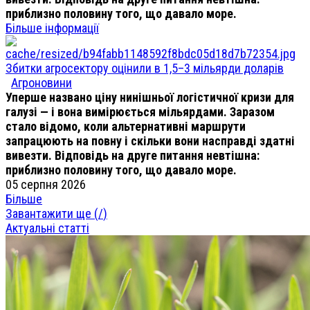
приблизно половину того, що давало море.
Більше інформації
Збитки агросектору оцінили в 1,5–3 мільярди доларів
Агроновини
Уперше названо ціну нинішньої логістичної кризи для
галузі — і вона вимірюється мільярдами. Заразом
стало відомо, коли альтернативні маршрути
запрацюють на повну і скільки вони насправді здатні
вивезти. Відповідь на друге питання невтішна:
приблизно половину того, що давало море.
05 серпня 2026
Більше
Завантажити ще (
/
)
Актуальні статті