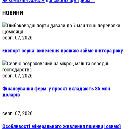
Як компанія ADAMA допомогла ще трьом ...
НОВИНИ
серп. 07, 2026
Експорт зерна: вивезення врожаю займе півтора року
серп. 07, 2026
Фінансування ферм: у проєкт вкладають 85 млн
доларів
серп. 07, 2026
Особливості мінерального живлення пшениці озимої