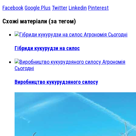
Facebook
Google Plus
Twitter
Linkedin
Pinterest
Схожі матеріали (за тегом)
Агрономія Сьогодні
Гібриди кукурудзи на силос
Агрономія
Сьогодні
Виробництво кукурудзяного силосу