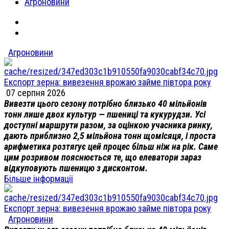
Агроновини
Агроновини
Експорт зерна: вивезення врожаю займе півтора року
07 серпня 2026
Вивезти цього сезону потрібно близько 40 мільйонів
тонн лише двох культур — пшениці та кукурудзи. Усі
доступні маршрути разом, за оцінкою учасника ринку,
дають приблизно 2,5 мільйона тонн щомісяця, і проста
арифметика розтягує цей процес більш ніж на рік. Саме
цим розривом пояснюється те, що елеватори зараз
відкуповують пшеницю з дисконтом.
Більше інформації
Експорт зерна: вивезення врожаю займе півтора року
Агроновини