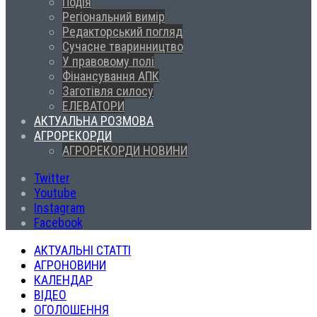
Подія
Регіональний вимір
Редакторський погляд
Сучасне тваринництво
У правовому полі
Фінансування АПК
Заготівля силосу
ЕЛЕВАТОРИ
АКТУАЛЬНА РОЗМОВА
АГРОРЕКОРДИ
АГРОРЕКОРДИ НОВИНИ
Twitter
Youtube
Instagram
Facebook
АКТУАЛЬНІ СТАТТІ
АГРОНОВИНИ
КАЛЕНДАР
ВІДЕО
ОГОЛОШЕННЯ