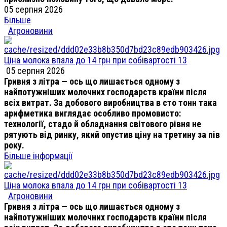
05 серпня 2026
Більше
Агроновини
Ціна молока впала до 14 грн при собівартості 13
05 серпня 2026
Гривня з літра — ось що лишається одному з
найпотужніших молочних господарств країни після
всіх витрат. За добового виробництва в сто тонн така
арифметика виглядає особливо промовисто:
технології, стадо й обладнання світового рівня не
рятують від ринку, який опустив ціну на третину за пів
року.
Більше інформації
Ціна молока впала до 14 грн при собівартості 13
Агроновини
Гривня з літра — ось що лишається одному з
найпотужніших молочних господарств країни після