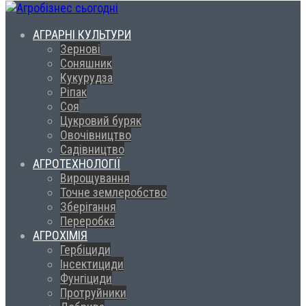
АГРАРНІ КУЛЬТУРИ
Зернові
Соняшник
Кукурудза
Ріпак
Соя
Цукровий буряк
Овочівництво
Садівництво
АГРОТЕХНОЛОГІЇ
Вирощування
Точне землеробство
Зберігання
Переробка
АГРОХІМІЯ
Гербіциди
Інсектициди
Фунгіциди
Протруйники