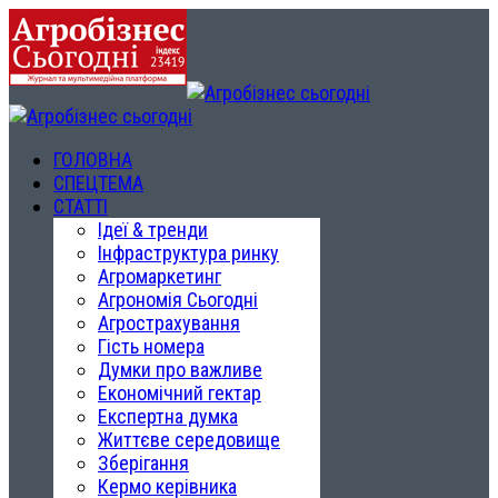
ГОЛОВНА
СПЕЦТЕМА
СТАТТІ
Ідеї & тренди
Інфраструктура ринку
Агромаркетинг
Агрономія Сьогодні
Агрострахування
Гість номера
Думки про важливе
Економічний гектар
Експертна думка
Життєве середовище
Зберігання
Кермо керівника