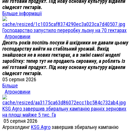
неї готовий продукт. Під нову основну культуру відвели
сімдесят гектарів.
Більше інформації
Господарство запустило переробку льону на 70 гектарах
Агроновини
Десять років поспіль посухи й шкідники не давали цьому
господарству вийти на стабільний урожай. Вихід
знайшовся не в нових гектарах, а в зміні самої моделі
заробітку: тепер тут не продають сировину, а роблять із
неї готовий продукт. Під нову основну культуру відвели
сімдесят гектарів.
05 серпня 2026
Більше
Агроновини
KSG Agro завершив збиральну кампанію ранніх зернових
на площі майже 5 тис. Га
05 серпня 2026
Агрохолдинг
KSG Agro
завершив збиральну кампанію