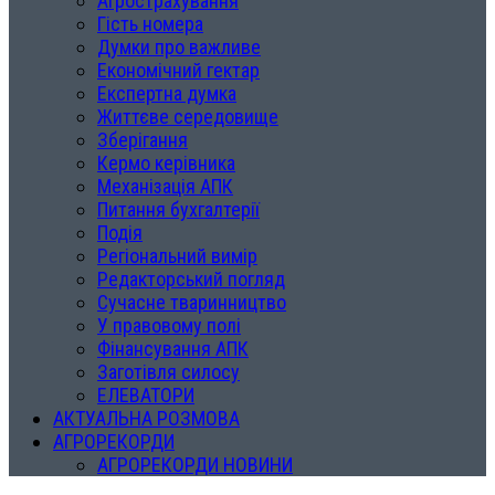
Агрострахування
Гість номера
Думки про важливе
Економічний гектар
Експертна думка
Життєве середовище
Зберігання
Кермо керівника
Механізація АПК
Питання бухгалтерії
Подія
Регіональний вимір
Редакторський погляд
Сучасне тваринництво
У правовому полі
Фінансування АПК
Заготівля силосу
ЕЛЕВАТОРИ
АКТУАЛЬНА РОЗМОВА
АГРОРЕКОРДИ
АГРОРЕКОРДИ НОВИНИ