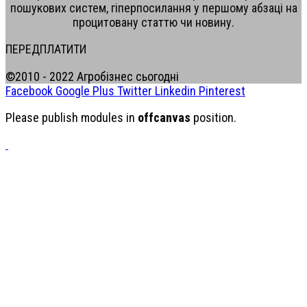
пошукових систем, гіперпосилання у першому абзаці на
процитовану статтю чи новину.
ПЕРЕДПЛАТИТИ
©2010 - 2022 Агробізнес сьогодні
Facebook
Google Plus
Twitter
Linkedin
Pinterest
Please publish modules in
offcanvas
position.