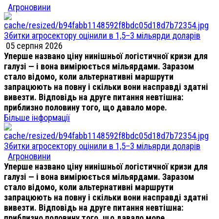
Агроновини
Збитки агросектору оцінили в 1,5–3 мільярди доларів
05 серпня 2026
Уперше названо ціну нинішньої логістичної кризи для
галузі — і вона вимірюється мільярдами. Заразом
стало відомо, коли альтернативні маршрути
запрацюють на повну і скільки вони насправді здатні
вивезти. Відповідь на друге питання невтішна:
приблизно половину того, що давало море.
Більше інформації
Збитки агросектору оцінили в 1,5–3 мільярди доларів
Агроновини
Уперше названо ціну нинішньої логістичної кризи для
галузі — і вона вимірюється мільярдами. Заразом
стало відомо, коли альтернативні маршрути
запрацюють на повну і скільки вони насправді здатні
вивезти. Відповідь на друге питання невтішна:
приблизно половину того, що давало море.