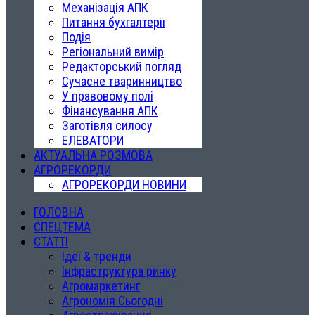
Механізація АПК
Питання бухгалтерії
Подія
Регіональний вимір
Редакторський погляд
Сучасне тваринництво
У правовому полі
Фінансування АПК
Заготівля силосу
ЕЛЕВАТОРИ
АКТУАЛЬНА РОЗМОВА
АГРОРЕКОРДИ
АГРОРЕКОРДИ НОВИНИ
ГОЛОВНА
СПЕЦТЕМА
СТАТТІ
Ідеї & тренди
Інфраструктура ринку
Агромаркетинг
Агрономія Сьогодні