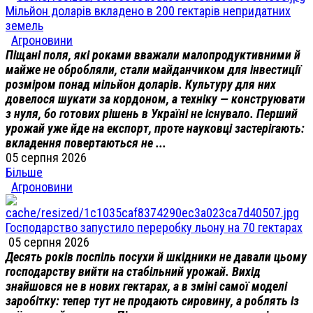
Мільйон доларів вкладено в 200 гектарів непридатних
земель
Агроновини
Піщані поля, які роками вважали малопродуктивними й
майже не обробляли, стали майданчиком для інвестиції
розміром понад мільйон доларів. Культуру для них
довелося шукати за кордоном, а техніку — конструювати
з нуля, бо готових рішень в Україні не існувало. Перший
урожай уже йде на експорт, проте науковці застерігають:
вкладення повертаються не ...
05 серпня 2026
Більше
Агроновини
Господарство запустило переробку льону на 70 гектарах
05 серпня 2026
Десять років поспіль посухи й шкідники не давали цьому
господарству вийти на стабільний урожай. Вихід
знайшовся не в нових гектарах, а в зміні самої моделі
заробітку: тепер тут не продають сировину, а роблять із