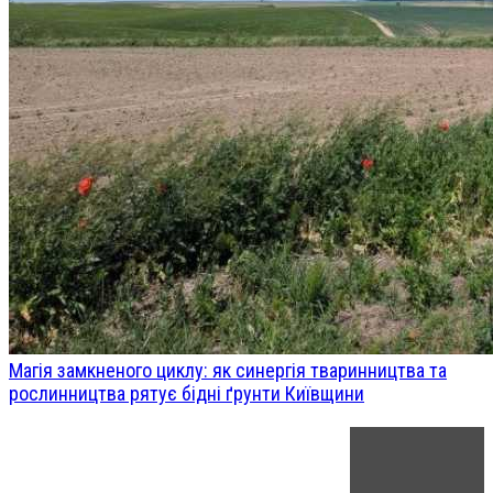
Магія замкненого циклу: як синергія тваринництва та
рослинництва рятує бідні ґрунти Київщини