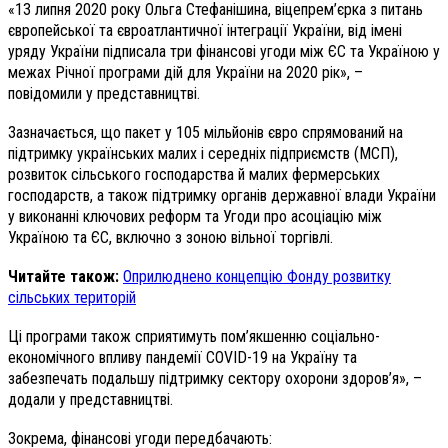
«13 липня 2020 року Ольга Стефанішина, віцепрем’єрка з питань
європейської та євроатлантичної інтеграції України, від імені
уряду України підписала три фінансові угоди між ЄС та Україною у
межах Річної програми дій для України на 2020 рік», –
повідомили у представництві.
Зазначається, що пакет у 105 мільйонів євро спрямований на
підтримку українських малих і середніх підприємств (МСП),
розвиток сільського господарства й малих фермерських
господарств, а також підтримку органів державної влади України
у виконанні ключових реформ та Угоди про асоціацію між
Україною та ЄС, включно з зоною вільної торгівлі.
Читайте також:
Оприлюднено концепцію Фонду розвитку
сільських територій
Ці програми також сприятимуть пом’якшенню соціально-
економічного впливу пандемії COVID-19 на Україну та
забезпечать подальшу підтримку сектору охорони здоров’я», –
додали у представництві.
Зокрема, фінансові угоди передбачають: