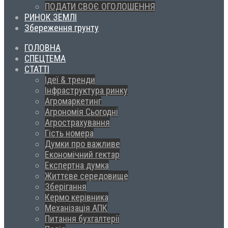
ПОДАТИ СВОЄ ОГОЛОШЕННЯ
РИНОК ЗЕМЛІ
Збереження грунту
ГОЛОВНА
СПЕЦТЕМА
СТАТТІ
Ідеї & тренди
Інфраструктура ринку
Агромаркетинг
Агрономія Сьогодні
Агрострахування
Гість номера
Думки про важливе
Економічний гектар
Експертна думка
Життєве середовище
Зберігання
Кермо керівника
Механізація АПК
Питання бухгалтерії