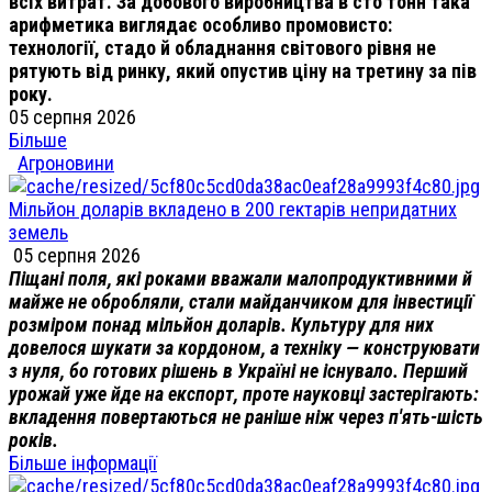
всіх витрат. За добового виробництва в сто тонн така
арифметика виглядає особливо промовисто:
технології, стадо й обладнання світового рівня не
рятують від ринку, який опустив ціну на третину за пів
року.
05 серпня 2026
Більше
Агроновини
Мільйон доларів вкладено в 200 гектарів непридатних
земель
05 серпня 2026
Піщані поля, які роками вважали малопродуктивними й
майже не обробляли, стали майданчиком для інвестиції
розміром понад мільйон доларів. Культуру для них
довелося шукати за кордоном, а техніку — конструювати
з нуля, бо готових рішень в Україні не існувало. Перший
урожай уже йде на експорт, проте науковці застерігають:
вкладення повертаються не раніше ніж через п'ять-шість
років.
Більше інформації