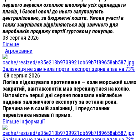
першого вересня охоплює школярів усіх одинадцяти
класів, і базові овочі до нього закуповують
централізовано, за бюджетні кошти. Умови участі в
таких закупівлях відрізняються від звичного для
виробників продажу партії гуртовому покупцю.
08 серпня 2026
Більше
Агроновини
Залізниця не замінила порти: експорт зерна впав на 73%
08 серпня 2026
Логіка підказувала протилежне — коли морський шлях
закритий, вантажопотік мав перекинутися на колію.
Натомість перші дні серпня показали найглибше
падіння залізничного експорту за останні роки.
Причина не в самій залізниці, і представник
перевізника назвав її прямо.
Більше інформації
Залізниця не замінила порти: експорт зерна впав на 73%