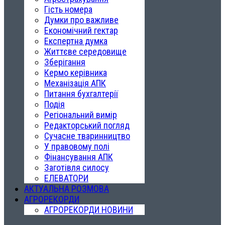
Гість номера
Думки про важливе
Економічний гектар
Експертна думка
Життєве середовище
Зберігання
Кермо керівника
Механізація АПК
Питання бухгалтерії
Подія
Регіональний вимір
Редакторський погляд
Сучасне тваринництво
У правовому полі
Фінансування АПК
Заготівля силосу
ЕЛЕВАТОРИ
АКТУАЛЬНА РОЗМОВА
АГРОРЕКОРДИ
АГРОРЕКОРДИ НОВИНИ