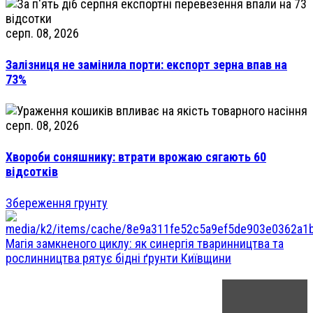
серп. 08, 2026
Залізниця не замінила порти: експорт зерна впав на
73%
серп. 08, 2026
Хвороби соняшнику: втрати врожаю сягають 60
відсотків
Збереження грунту
Магія замкненого циклу: як синергія тваринництва та
рослинництва рятує бідні ґрунти Київщини