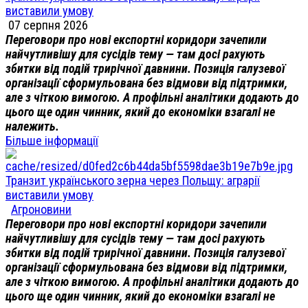
виставили умову
07 серпня 2026
Переговори про нові експортні коридори зачепили
найчутливішу для сусідів тему — там досі рахують
збитки від подій трирічної давнини. Позиція галузевої
організації сформульована без відмови від підтримки,
але з чіткою вимогою. А профільні аналітики додають до
цього ще один чинник, який до економіки взагалі не
належить.
Більше інформації
Транзит українського зерна через Польщу: аграрії
виставили умову
Агроновини
Переговори про нові експортні коридори зачепили
найчутливішу для сусідів тему — там досі рахують
збитки від подій трирічної давнини. Позиція галузевої
організації сформульована без відмови від підтримки,
але з чіткою вимогою. А профільні аналітики додають до
цього ще один чинник, який до економіки взагалі не