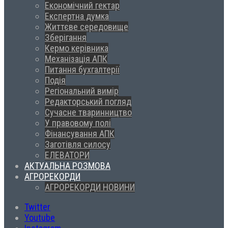
Економічний гектар
Експертна думка
Життєве середовище
Зберігання
Кермо керівника
Механізація АПК
Питання бухгалтерії
Подія
Регіональний вимір
Редакторський погляд
Сучасне тваринництво
У правовому полі
Фінансування АПК
Заготівля силосу
ЕЛЕВАТОРИ
АКТУАЛЬНА РОЗМОВА
АГРОРЕКОРДИ
АГРОРЕКОРДИ НОВИНИ
Twitter
Youtube