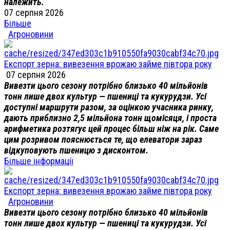
належить.
07 серпня 2026
Більше
Агроновини
Експорт зерна: вивезення врожаю займе півтора року
07 серпня 2026
Вивезти цього сезону потрібно близько 40 мільйонів
тонн лише двох культур — пшениці та кукурудзи. Усі
доступні маршрути разом, за оцінкою учасника ринку,
дають приблизно 2,5 мільйона тонн щомісяця, і проста
арифметика розтягує цей процес більш ніж на рік. Саме
цим розривом пояснюється те, що елеватори зараз
відкуповують пшеницю з дисконтом.
Більше інформації
Експорт зерна: вивезення врожаю займе півтора року
Агроновини
Вивезти цього сезону потрібно близько 40 мільйонів
тонн лише двох культур — пшениці та кукурудзи. Усі