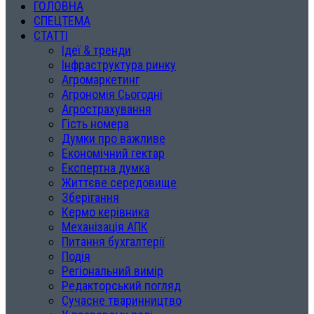
ГОЛОВНА
СПЕЦТЕМА
СТАТТІ
Ідеї & тренди
Інфраструктура ринку
Агромаркетинг
Агрономія Сьогодні
Агрострахування
Гість номера
Думки про важливе
Економічний гектар
Експертна думка
Життєве середовище
Зберігання
Кермо керівника
Механізація АПК
Питання бухгалтерії
Подія
Регіональний вимір
Редакторський погляд
Сучасне тваринництво