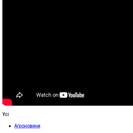
Усі
Агроновини