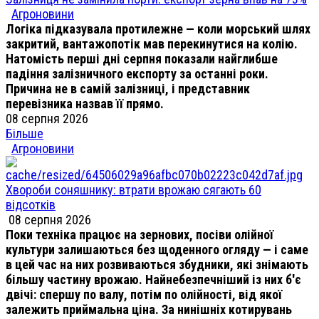
Агроновини
Логіка підказувала протилежне — коли морський шлях
закритий, вантажопотік мав перекинутися на колію.
Натомість перші дні серпня показали найглибше
падіння залізничного експорту за останні роки.
Причина не в самій залізниці, і представник
перевізника назвав її прямо.
08 серпня 2026
Більше
Агроновини
Хвороби соняшнику: втрати врожаю сягають 60
відсотків
08 серпня 2026
Поки техніка працює на зернових, посіви олійної
культури залишаються без щоденного огляду — і саме
в цей час на них розвиваються збудники, які знімають
більшу частину врожаю. Найнебезпечніший із них б'є
двічі: спершу по валу, потім по олійності, від якої
залежить приймальна ціна. За нинішніх котирувань