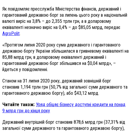
Як повідомляє пресслужба Міністерства фінансів, державний і
гарантований державою борг за липень цього року в національній
валюті виріс на 3,8% – до 2,355 трлн грн, а в доларовому
еквіваленті незначно виріс на 0,4% – до $85,05 млрд, передає
AgroPolit
.
«Протягом липня 2020 року сума державного і гарантованого
державою боргу України збільшилася в гривневому еквіваленті на
85,88 млрд грн, в доларовому еквіваленті державний і
гарантований державою борг збільшився на $0,04 млрд», –
йдеться у повідомленні.
Станом на 31 липня 2020 року, державний зовнішній борг
становив 1,194 трлн грн (50,7% від загальної суми державного та
гарантованого державою боргу), або $43,12 млрд.
Читайте також:
Уряд обіцяє бізнесу доступні кредити на понад
9 млрд грн до кінця року
Державний внутрішній борг становив 878,6 млрд грн (37,31% від
загальної суми державного та гарантованого державою боргу),