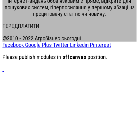
інтернет-видань обов'язковим є пряме, відкрите для
пошукових систем, гіперпосилання у першому абзаці на
процитовану статтю чи новину.
ПЕРЕДПЛАТИТИ
©2010 - 2022 Агробізнес сьогодні
Facebook
Google Plus
Twitter
Linkedin
Pinterest
Please publish modules in
offcanvas
position.