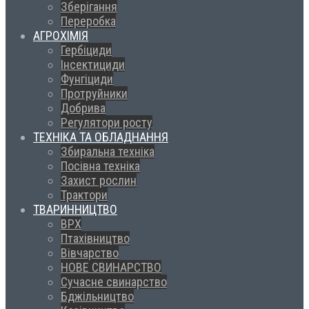
Зберігання
Переробка
АГРОХІМІЯ
Гербіциди
Інсектициди
Фунгіциди
Протруйники
Добрива
Регулятори росту
ТЕХНІКА ТА ОБЛАДНАННЯ
Збиральна техніка
Посівна техніка
Захист рослин
Трактори
ТВАРИННИЦТВО
ВРХ
Птахівництво
Вівчарство
НОВЕ СВИНАРСТВО
Сучасне свинарство
Бджільництво