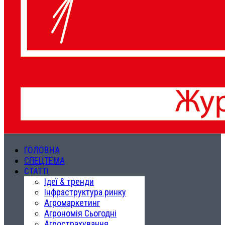
ГОЛОВНА
СПЕЦТЕМА
СТАТТІ
Ідеї & тренди
Інфраструктура ринку
Агромаркетинг
Агрономія Сьогодні
Агрострахування