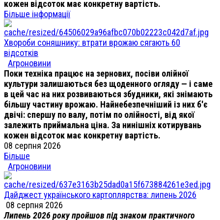
кожен відсоток має конкретну вартість.
Більше інформації
Хвороби соняшнику: втрати врожаю сягають 60
відсотків
Агроновини
Поки техніка працює на зернових, посіви олійної
культури залишаються без щоденного огляду — і саме
в цей час на них розвиваються збудники, які знімають
більшу частину врожаю. Найнебезпечніший із них б'є
двічі: спершу по валу, потім по олійності, від якої
залежить приймальна ціна. За нинішніх котирувань
кожен відсоток має конкретну вартість.
08 серпня 2026
Більше
Агроновини
Дайджест українського картоплярства: липень 2026
08 серпня 2026
Липень 2026 року пройшов під знаком практичного