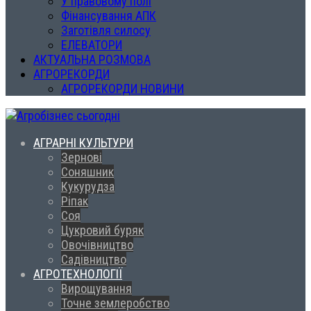
У правовому полі
Фінансування АПК
Заготівля силосу
ЕЛЕВАТОРИ
АКТУАЛЬНА РОЗМОВА
АГРОРЕКОРДИ
АГРОРЕКОРДИ НОВИНИ
АГРАРНІ КУЛЬТУРИ
Зернові
Соняшник
Кукурудза
Ріпак
Соя
Цукровий буряк
Овочівництво
Садівництво
АГРОТЕХНОЛОГІЇ
Вирощування
Точне землеробство