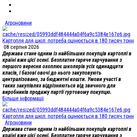
Агроновини
Картопля для шкіл: потреба оцінюється в 180 тисяч тонн
08 серпня 2026
Держава стане одним із найбільших покупців картоплі в
країні вже цієї осені. Безплатне гаряче харчування з
першого вересня охоплює школярів усіх одинадцяти
класів, і базові овочі до нього закуповують
централізовано, за бюджетні кошти. Умови участі в
таких закупівлях відрізняються від звичного для
виробників продажу партії гуртовому покупцю.
Більше інформації
Картопля для шкіл: потреба оцінюється в 180 тисяч тонн
Агроновини
Держава стане одним із найбільших покупців картоплі в
країні вже цієї осені. Безплатне гаряче харчування з