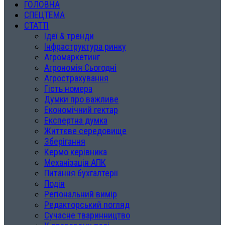
ГОЛОВНА
СПЕЦТЕМА
СТАТТІ
Ідеї & тренди
Інфраструктура ринку
Агромаркетинг
Агрономія Сьогодні
Агрострахування
Гість номера
Думки про важливе
Економічний гектар
Експертна думка
Життєве середовище
Зберігання
Кермо керівника
Механізація АПК
Питання бухгалтерії
Подія
Регіональний вимір
Редакторський погляд
Сучасне тваринництво