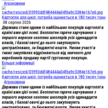
Агроновини
Картопля для шкіл: потреба оцінюється в 180 тисяч тонн
08 серпня 2026
Держава стане одним із найбільших покупців картоплі в
країні вже цієї осені. Безплатне гаряче харчування з
першого вересня охоплює школярів усіх одинадцяти
класів, і базові овочі до нього закуповують
централізовано, за бюджетні кошти. Умови участі в
таких закупівлях відрізняються від звичного для
виробників продажу партії гуртовому покупцю.
Більше інформації
Картопля для шкіл: потреба оцінюється в 180 тисяч тонн
Агроновини
Держава стане одним із найбільших покупців картоплі в
країні вже цієї осені. Безплатне гаряче харчування з
першого вересня охоплює школярів усіх одинадцяти
класів, і базові овочі до нього закуповують
централізовано, за бюджетні кошти. Умови участі в