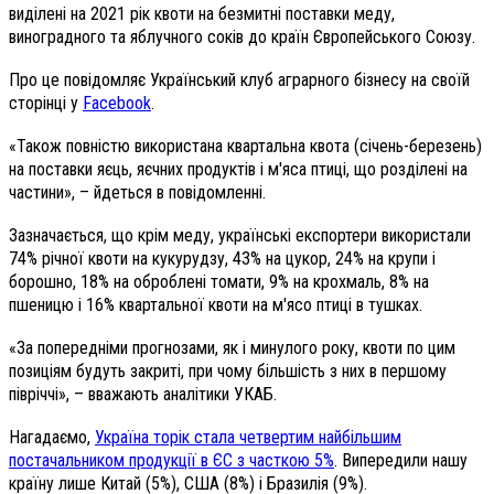
виділені на 2021 рік квоти на безмитні поставки меду,
виноградного та яблучного соків до країн Європейського Союзу.
Про це повідомляє Український клуб аграрного бізнесу на своїй
сторінці у
Facebook
.
«Також повністю використана квартальна квота (січень-березень)
на поставки яєць, яєчних продуктів і м'яса птиці, що розділені на
частини»,
–
йдеться в повідомленні.
Зазначається, що крім меду, українські експортери використали
74% річної квоти на кукурудзу, 43% на цукор, 24% на крупи і
борошно, 18% на оброблені томати, 9% на крохмаль, 8% на
пшеницю і 16% квартальної квоти на м'ясо птиці в тушках.
«За попередніми прогнозами, як і минулого року, квоти по цим
позиціям будуть закриті, при чому більшість з них в першому
півріччі», – вважають аналітики УКАБ.
Нагадаємо,
Україна торік стала четвертим найбільшим
постачальником продукції в ЄС з часткою 5%
. Випередили нашу
країну лише Китай (5%), США (8%) і Бразилія (9%).