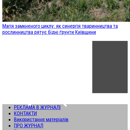
Магія замкненого циклу: як синергія тваринництва та
рослинництва рятує бідні ґрунти Київщини
РЕКЛАМА В ЖУРНАЛІ
КОНТАКТИ
Використання матеріалів
ПРО ЖУРНАЛ