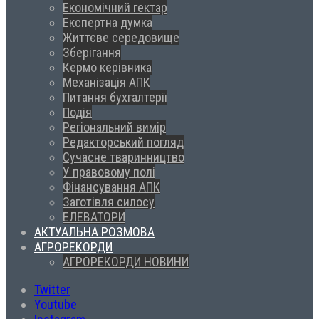
Економічний гектар
Експертна думка
Життєве середовище
Зберігання
Кермо керівника
Механізація АПК
Питання бухгалтерії
Подія
Регіональний вимір
Редакторський погляд
Сучасне тваринництво
У правовому полі
Фінансування АПК
Заготівля силосу
ЕЛЕВАТОРИ
АКТУАЛЬНА РОЗМОВА
АГРОРЕКОРДИ
АГРОРЕКОРДИ НОВИНИ
Twitter
Youtube