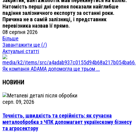
закритий, вантажопотік мав перекинутися на колію.
Натомість перші дні серпня показали найглибше
падіння залізничного експорту за останні роки.
Причина не в самій залізниці, і представник
перевізника назвав її прямо.
08 серпня 2026
Більше
Завантажити ще (
/
)
Актуальні статті
Як компанія ADAMA допомогла ще трьом ...
НОВИНИ
серп. 09, 2026
Точність, швидкість та серійність: як сучасна
металообробка з ЧПК допомагает українскому бізнесу
та агросектору