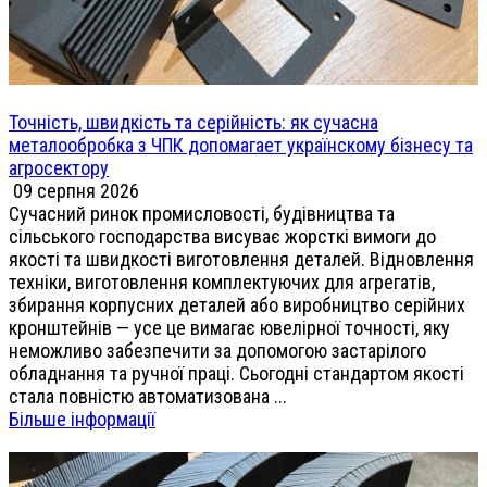
Точність, швидкість та серійність: як сучасна
металообробка з ЧПК допомагает українскому бізнесу та
агросектору
09 серпня 2026
Сучасний ринок промисловості, будівництва та
сільського господарства висуває жорсткі вимоги до
якості та швидкості виготовлення деталей. Відновлення
техніки, виготовлення комплектуючих для агрегатів,
збирання корпусних деталей або виробництво серійних
кронштейнів — усе це вимагає ювелірної точності, яку
неможливо забезпечити за допомогою застарілого
обладнання та ручної праці. Сьогодні стандартом якості
стала повністю автоматизована ...
Більше інформації