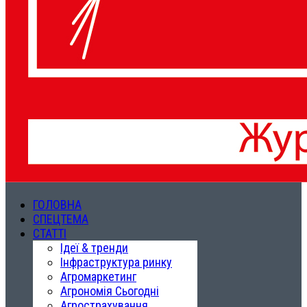
ГОЛОВНА
СПЕЦТЕМА
СТАТТІ
Ідеї & тренди
Інфраструктура ринку
Агромаркетинг
Агрономія Сьогодні
Агрострахування