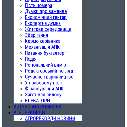
Гість номера
Думки про важливе
Економічний гектар
Експертна думка
Життєве середовище
Зберігання
Кермо керівника
Механізація АПК
Питання бухгалтерії
Подія
Регіональний вимір
Редакторський погляд
Сучасне тваринництво
У правовому полі
Фінансування АПК
Заготівля силосу
ЕЛЕВАТОРИ
АКТУАЛЬНА РОЗМОВА
АГРОРЕКОРДИ
АГРОРЕКОРДИ НОВИНИ