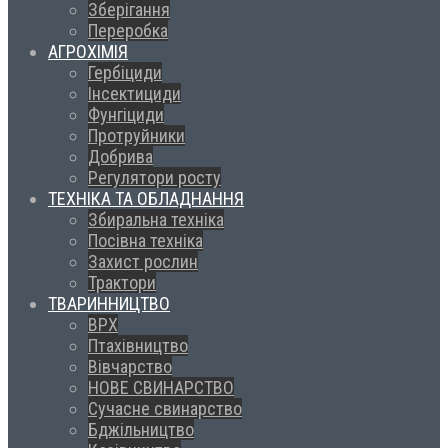
Зберігання
Переробка
АГРОХІМІЯ
Гербіциди
Інсектициди
Фунгіциди
Протруйники
Добрива
Регулятори росту
ТЕХНІКА ТА ОБЛАДНАННЯ
Збиральна техніка
Посівна техніка
Захист рослин
Трактори
ТВАРИННИЦТВО
ВРХ
Птахівництво
Вівчарство
НОВЕ СВИНАРСТВО
Сучасне свинарство
Бджільництво