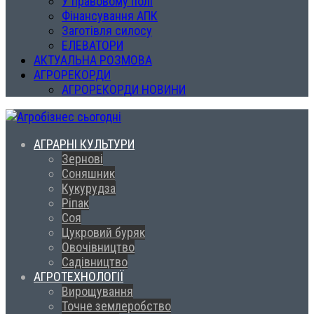
У правовому полі
Фінансування АПК
Заготівля силосу
ЕЛЕВАТОРИ
АКТУАЛЬНА РОЗМОВА
АГРОРЕКОРДИ
АГРОРЕКОРДИ НОВИНИ
АГРАРНІ КУЛЬТУРИ
Зернові
Соняшник
Кукурудза
Ріпак
Соя
Цукровий буряк
Овочівництво
Садівництво
АГРОТЕХНОЛОГІЇ
Вирощування
Точне землеробство