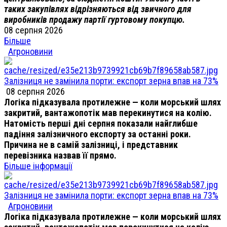
таких закупівлях відрізняються від звичного для
виробників продажу партії гуртовому покупцю.
08 серпня 2026
Більше
Агроновини
Залізниця не замінила порти: експорт зерна впав на 73%
08 серпня 2026
Логіка підказувала протилежне — коли морський шлях
закритий, вантажопотік мав перекинутися на колію.
Натомість перші дні серпня показали найглибше
падіння залізничного експорту за останні роки.
Причина не в самій залізниці, і представник
перевізника назвав її прямо.
Більше інформації
Залізниця не замінила порти: експорт зерна впав на 73%
Агроновини
Логіка підказувала протилежне — коли морський шлях