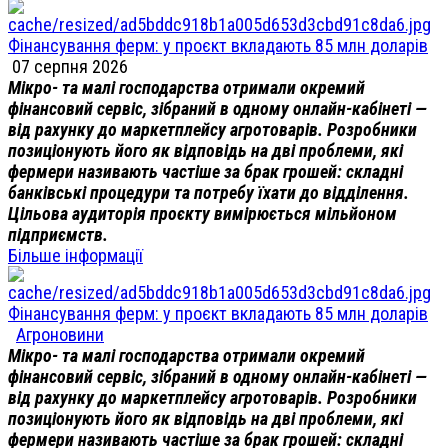
Фінансування ферм: у проєкт вкладають 85 млн доларів
07 серпня 2026
Мікро- та малі господарства отримали окремий
фінансовий сервіс, зібраний в одному онлайн-кабінеті —
від рахунку до маркетплейсу агротоварів. Розробники
позиціонують його як відповідь на дві проблеми, які
фермери називають частіше за брак грошей: складні
банківські процедури та потребу їхати до відділення.
Цільова аудиторія проєкту вимірюється мільйоном
підприємств.
Більше інформації
Фінансування ферм: у проєкт вкладають 85 млн доларів
Агроновини
Мікро- та малі господарства отримали окремий
фінансовий сервіс, зібраний в одному онлайн-кабінеті —
від рахунку до маркетплейсу агротоварів. Розробники
позиціонують його як відповідь на дві проблеми, які
фермери називають частіше за брак грошей: складні