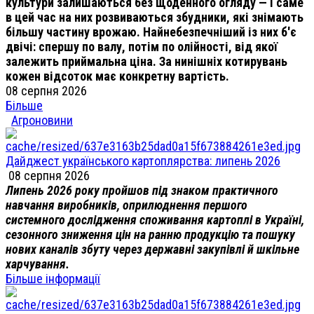
культури залишаються без щоденного огляду — і саме
в цей час на них розвиваються збудники, які знімають
більшу частину врожаю. Найнебезпечніший із них б'є
двічі: спершу по валу, потім по олійності, від якої
залежить приймальна ціна. За нинішніх котирувань
кожен відсоток має конкретну вартість.
08 серпня 2026
Більше
Агроновини
Дайджест українського картоплярства: липень 2026
08 серпня 2026
Липень 2026 року пройшов під знаком практичного
навчання виробників, оприлюднення першого
системного дослідження споживання картоплі в Україні,
сезонного зниження цін на ранню продукцію та пошуку
нових каналів збуту через державні закупівлі й шкільне
харчування.
Більше інформації