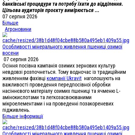
банківські процедури та потребу їхати до відділення.
Цільова аудиторія проєкту вимірюється ...
07 серпня 2026
Більше
Агроновини
Особливості мінерального живлення пшениці озимої
восени
07 серпня 2026
Осіння посівна кампанія озимих зернових культур
невдовзі розпочнеться. Тому водночас із традиційним
живленням фахівці
компанії Ukravit
наголошують на
важливості проведення передпосівної обробки
насіннєвого матеріалу озимих пшениці та ячменю L-
амінокислотами та легкозасвоюваними
мікроелементами і на проведенні позакореневих
підживлень.
Більше інформації
Особливості мінерального живлення пшениці озимої