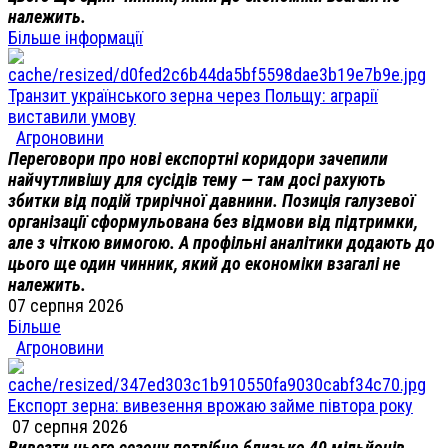
належить.
Більше інформації
Транзит українського зерна через Польщу: аграрії
виставили умову
Агроновини
Переговори про нові експортні коридори зачепили
найчутливішу для сусідів тему — там досі рахують
збитки від подій трирічної давнини. Позиція галузевої
організації сформульована без відмови від підтримки,
але з чіткою вимогою. А профільні аналітики додають до
цього ще один чинник, який до економіки взагалі не
належить.
07 серпня 2026
Більше
Агроновини
Експорт зерна: вивезення врожаю займе півтора року
07 серпня 2026
Вивезти цього сезону потрібно близько 40 мільйонів