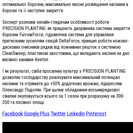
оптимальної борозни, максимально якісне розміщення насінини в
борозні та її наступне закриття.
Експерт розповів онлайн-глядачам особливості роботи
PRECISION PLANTING: як працюють дворівнева система закриття
борозни FurrowForce, гідравлічна система для управління
притискним зусиллям секцій DeltaForce, принцип роботи ножово-
дискових очисників рядків від пожнивних решток з системою
CleanSweep, пластикові хвостовики, що вкладають насіння на дно
висівної канавки Keeton.
І як результат, сівба просапних культур з PRECISION PLANTING
дозволяє господарству реалізувати максимальний потенціал
насінини та отримати до +50% додатково врожаю, підкреслив
Олександр Подолян. При цьому обладнання восьмирядкової
сівалки окуповується всього за 1 сезон при розрахунку на 300-
350 га посівної площі.
Facebook
Google Plus
Twitter
Linkedin
Pinterest