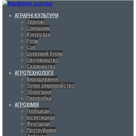
АГРАРНІ КУЛЬТУРИ
Зернові
Соняшник
Кукурудза
Ріпак
Соя
Цукровий буряк
Овочівництво
Садівництво
АГРОТЕХНОЛОГІЇ
Вирощування
Точне землеробство
Зберігання
Переробка
АГРОХІМІЯ
Гербіциди
Інсектициди
Фунгіциди
Протруйники