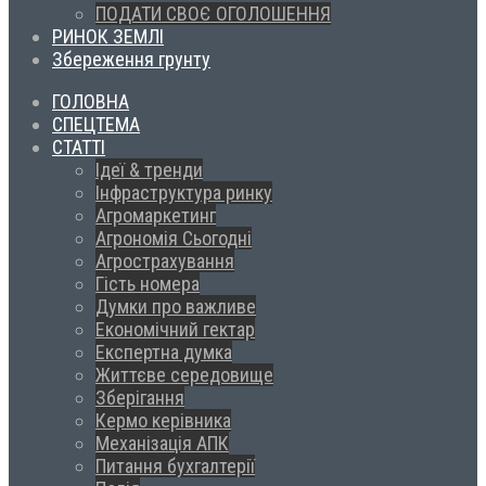
ПОДАТИ СВОЄ ОГОЛОШЕННЯ
РИНОК ЗЕМЛІ
Збереження грунту
ГОЛОВНА
СПЕЦТЕМА
СТАТТІ
Ідеї & тренди
Інфраструктура ринку
Агромаркетинг
Агрономія Сьогодні
Агрострахування
Гість номера
Думки про важливе
Економічний гектар
Експертна думка
Життєве середовище
Зберігання
Кермо керівника
Механізація АПК
Питання бухгалтерії