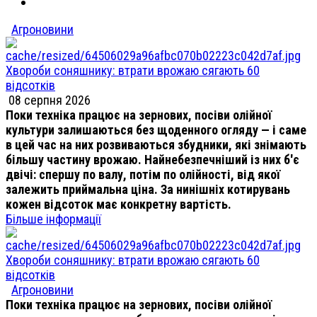
Агроновини
Хвороби соняшнику: втрати врожаю сягають 60
відсотків
08 серпня 2026
Поки техніка працює на зернових, посіви олійної
культури залишаються без щоденного огляду — і саме
в цей час на них розвиваються збудники, які знімають
більшу частину врожаю. Найнебезпечніший із них б'є
двічі: спершу по валу, потім по олійності, від якої
залежить приймальна ціна. За нинішніх котирувань
кожен відсоток має конкретну вартість.
Більше інформації
Хвороби соняшнику: втрати врожаю сягають 60
відсотків
Агроновини
Поки техніка працює на зернових, посіви олійної