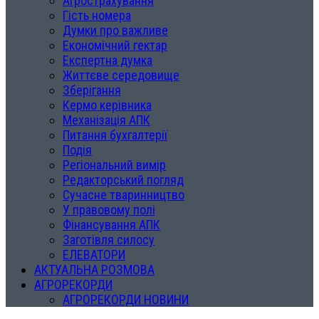
Агрострахування
Гість номера
Думки про важливе
Економічний гектар
Експертна думка
Життєве середовище
Зберігання
Кермо керівника
Механізація АПК
Питання бухгалтерії
Подія
Регіональний вимір
Редакторський погляд
Сучасне тваринництво
У правовому полі
Фінансування АПК
Заготівля силосу
ЕЛЕВАТОРИ
АКТУАЛЬНА РОЗМОВА
АГРОРЕКОРДИ
АГРОРЕКОРДИ НОВИНИ