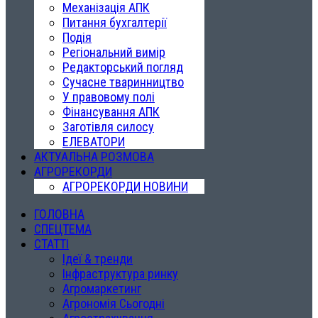
Механізація АПК
Питання бухгалтерії
Подія
Регіональний вимір
Редакторський погляд
Сучасне тваринництво
У правовому полі
Фінансування АПК
Заготівля силосу
ЕЛЕВАТОРИ
АКТУАЛЬНА РОЗМОВА
АГРОРЕКОРДИ
АГРОРЕКОРДИ НОВИНИ
ГОЛОВНА
СПЕЦТЕМА
СТАТТІ
Ідеї & тренди
Інфраструктура ринку
Агромаркетинг
Агрономія Сьогодні