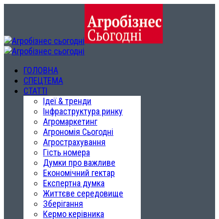
ГОЛОВНА
СПЕЦТЕМА
СТАТТІ
Ідеї & тренди
Інфраструктура ринку
Агромаркетинг
Агрономія Сьогодні
Агрострахування
Гість номера
Думки про важливе
Економічний гектар
Експертна думка
Життєве середовище
Зберігання
Кермо керівника