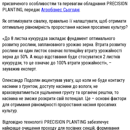
присвяченого особливостям та перевагам обладнання PRECISION
PLANTING, передає
Агробізнес Сьогодні
.
Як оптимізувати сівалку, правильно її налаштувати, щоб отримати
оптимальну рівномірність проростання насіння просапних культур?
«До 8 листка кукурудза закладає фундамент оптимального
розвитку рослини, запланованого урожаю зерна. Втрата розвитку
рослини на один листок означає потенційну втрату урожайності
зерна до 50%. А якщо відставання буде стосуватися 2 листків
кукурудзи, то це означає до 100% втрати урожайності», –
зауважив експерт.
Олександр Подолян акцентував увагу, що коли не буде контакту
насінини з ґрунтом, доступу насінини до вологи, не
враховуватиметься ущільнення грунту та органічні рештки, то
насінина не зможе розкрити свій потенціал. Це – основні фактори
для отримання рівномірності проростання насіння просапних
культур.
Відповідно технології PRECISION PLANTING забезпечує
найкраще очищення проходу для посівних секцій, формування