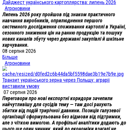
Дайджест українського картоплярства: липень 2026
Агроновини
Липень 2026 року пройшов під знаком практичного
навчання виробників, оприлюднення першого
системного дослідження споживання картоплі в Україні,
сезонного зниження цін на ранню продукцію та пошуку
нових каналів збуту через державні закупівлі й шкільне
харчування.
08 серпня 2026
Більше
Агроновини
Транзит українського зерна через Польщу: аграрії
виставили умову
07 серпня 2026
Переговори про нові експортні коридори зачепили
найчутливішу для сусідів тему — там досі рахують
збитки від подій трирічної давнини. Позиція галузевої
організації сформульована без відмови від підтримки,
але з чіткою вимогою. А профільні аналітики додають до
цього ще один чинник, який до економіки взагалі не