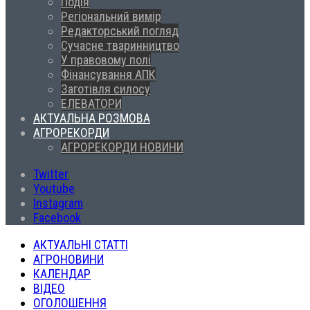
Подія
Регіональний вимір
Редакторський погляд
Сучасне тваринництво
У правовому полі
Фінансування АПК
Заготівля силосу
ЕЛЕВАТОРИ
АКТУАЛЬНА РОЗМОВА
АГРОРЕКОРДИ
АГРОРЕКОРДИ НОВИНИ
Twitter
Youtube
Instagram
Facebook
АКТУАЛЬНІ СТАТТІ
АГРОНОВИНИ
КАЛЕНДАР
ВІДЕО
ОГОЛОШЕННЯ