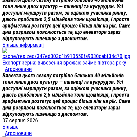
тонн лише двох культур — пшениці та кукурудзи. Усі
доступні маршрути разом, за оцінкою учасника ринку,
дають приблизно 2,5 мільйона тонн щомісяця, і проста
арифметика розтягує цей процес більш ніж на рік. Саме
цим розривом пояснюється те, що елеватори зараз
відкуповують пшеницю з дисконтом.
Більше інформації
Експорт зерна: вивезення врожаю займе півтора року
Агроновини
Вивезти цього сезону потрібно близько 40 мільйонів
тонн лише двох культур — пшениці та кукурудзи. Усі
доступні маршрути разом, за оцінкою учасника ринку,
дають приблизно 2,5 мільйона тонн щомісяця, і проста
арифметика розтягує цей процес більш ніж на рік. Саме
цим розривом пояснюється те, що елеватори зараз
відкуповують пшеницю з дисконтом.
07 серпня 2026
Більше
Агроновини