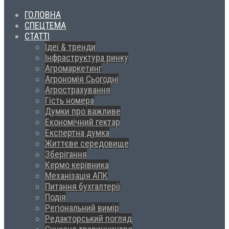
ГОЛОВНА
СПЕЦТЕМА
СТАТТІ
Ідеї & тренди
Інфраструктура ринку
Агромаркетинг
Агрономія Сьогодні
Агрострахування
Гість номера
Думки про важливе
Економічний гектар
Експертна думка
Життєве середовище
Зберігання
Кермо керівника
Механізація АПК
Питання бухгалтерії
Подія
Регіональний вимір
Редакторський погляд