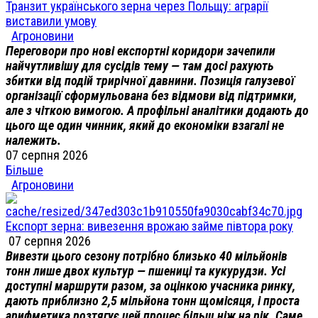
Транзит українського зерна через Польщу: аграрії
виставили умову
Агроновини
Переговори про нові експортні коридори зачепили
найчутливішу для сусідів тему — там досі рахують
збитки від подій трирічної давнини. Позиція галузевої
організації сформульована без відмови від підтримки,
але з чіткою вимогою. А профільні аналітики додають до
цього ще один чинник, який до економіки взагалі не
належить.
07 серпня 2026
Більше
Агроновини
Експорт зерна: вивезення врожаю займе півтора року
07 серпня 2026
Вивезти цього сезону потрібно близько 40 мільйонів
тонн лише двох культур — пшениці та кукурудзи. Усі
доступні маршрути разом, за оцінкою учасника ринку,
дають приблизно 2,5 мільйона тонн щомісяця, і проста
арифметика розтягує цей процес більш ніж на рік. Саме