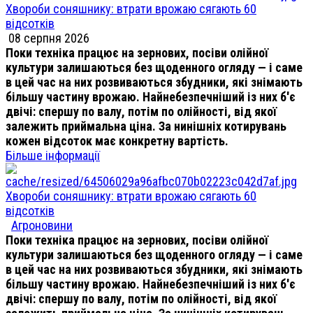
Хвороби соняшнику: втрати врожаю сягають 60
відсотків
08 серпня 2026
Поки техніка працює на зернових, посіви олійної
культури залишаються без щоденного огляду — і саме
в цей час на них розвиваються збудники, які знімають
більшу частину врожаю. Найнебезпечніший із них б'є
двічі: спершу по валу, потім по олійності, від якої
залежить приймальна ціна. За нинішніх котирувань
кожен відсоток має конкретну вартість.
Більше інформації
Хвороби соняшнику: втрати врожаю сягають 60
відсотків
Агроновини
Поки техніка працює на зернових, посіви олійної
культури залишаються без щоденного огляду — і саме
в цей час на них розвиваються збудники, які знімають
більшу частину врожаю. Найнебезпечніший із них б'є
двічі: спершу по валу, потім по олійності, від якої