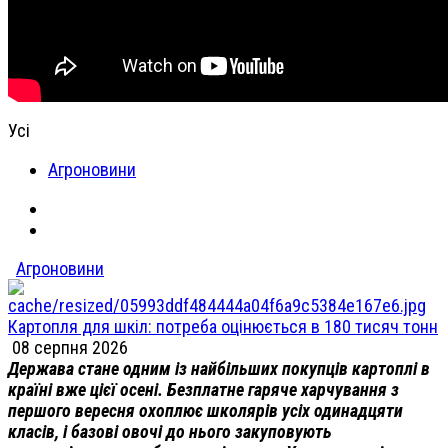
Усі
Агроновини
Агроновини
Картопля для шкіл: потреба оцінюється в 180 тисяч тонн
08 серпня 2026
Держава стане одним із найбільших покупців картоплі в
країні вже цієї осені. Безплатне гаряче харчування з
першого вересня охоплює школярів усіх одинадцяти
класів, і базові овочі до нього закуповують