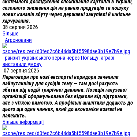
системного дослідження споживання картоплі в Україні,
сезонного зниження цін на ранню продукцію та пошуку
нових каналів збуту через державні закупівлі й шкільне
харчування.
08 серпня 2026
Більше
Агроновини
Транзит українського зерна через Польщу: аграрії
виставили умову
07 серпня 2026
Переговори про нові експортні коридори зачепили
найчутливішу для сусідів тему — там досі рахують
збитки від подій трирічної давнини. Позиція галузевої
організації сформульована без відмови від підтримки,
але з чіткою вимогою. А профільні аналітики додають до
цього ще один чинник, який до економіки взагалі не
належить.
Більше інформації