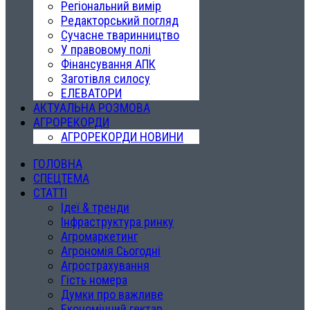
Регіональний вимір
Редакторський погляд
Сучасне тваринництво
У правовому полі
Фінансування АПК
Заготівля силосу
ЕЛЕВАТОРИ
АКТУАЛЬНА РОЗМОВА
АГРОРЕКОРДИ
АГРОРЕКОРДИ НОВИНИ
ГОЛОВНА
СПЕЦТЕМА
СТАТТІ
Ідеї & тренди
Інфраструктура ринку
Агромаркетинг
Агрономія Сьогодні
Агрострахування
Гість номера
Думки про важливе
Економічний гектар