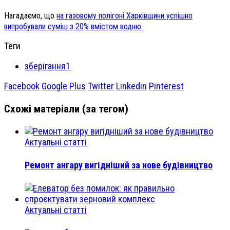
Нагадаємо, що
на газовому полігоні Харківщини успішно
випробували суміш з 20% вмістом водню.
Теги
зберігання1
Facebook
Google Plus
Twitter
Linkedin
Pinterest
Схожі матеріали (за тегом)
Актуальні статті
Ремонт ангару вигідніший за нове будівництво
Актуальні статті