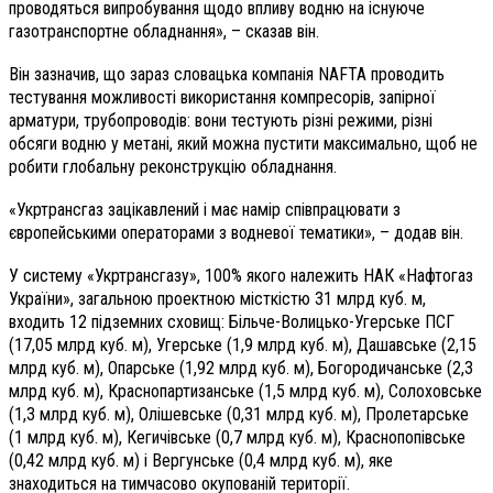
проводяться випробування щодо впливу водню на існуюче
газотранспортне обладнання», – сказав він.
Він зазначив, що зараз словацька компанія NAFTA проводить
тестування можливості використання компресорів, запірної
арматури, трубопроводів: вони тестують різні режими, різні
обсяги водню у метані, який можна пустити максимально, щоб не
робити глобальну реконструкцію обладнання.
«Укртрансгаз зацікавлений і має намір співпрацювати з
європейськими операторами з водневої тематики»
, – додав він.
У систему «Укртрансгазу», 100% якого належить НАК «Нафтогаз
України», загальною проектною місткістю 31 млрд куб. м,
входить 12 підземних сховищ: Більче-Волицько-Угерське ПСГ
(17,05 млрд куб. м), Угерське (1,9 млрд куб. м), Дашавське (2,15
млрд куб. м), Опарське (1,92 млрд куб. м), Богородичанське (2,3
млрд куб. м), Краснопартизанське (1,5 млрд куб. м), Солоховське
(1,3 млрд куб. м), Олішевське (0,31 млрд куб. м), Пролетарське
(1 млрд куб. м), Кегичівське (0,7 млрд куб. м), Краснопопівське
(0,42 млрд куб. м) і Вергунське (0,4 млрд куб. м), яке
знаходиться на тимчасово окупованій території.