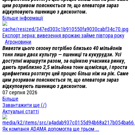
цим розривом пояснюється те, що елеватори зараз
відкуповують пшеницю з дисконтом.
Більше інформації
Експорт зерна: вивезення врожаю займе півтора року
Агроновини
Вивезти цього сезону потрібно близько 40 мільйонів
тонн лише двох культур — пшениці та кукурудзи. Усі
доступні маршрути разом, за оцінкою учасника ринку,
дають приблизно 2,5 мільйона тонн щомісяця, і проста
арифметика розтягує цей процес більш ніж на рік. Саме
цим розривом пояснюється те, що елеватори зараз
відкуповують пшеницю з дисконтом.
07 серпня 2026
Більше
Завантажити ще (
/
)
Актуальні статті
Як компанія ADAMA допомогла ще трьом ...