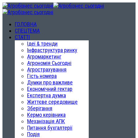
ГОЛОВНА
СПЕЦТЕМА
СТАТТІ
Ідеї & тренди
Інфраструктура ринку
Агромаркетинг
Агрономія Сьогодні
Агрострахування
Гість номера
Думки про важливе
Економічний гектар
Експертна думка
Життєве середовище
Зберігання
Кермо керівника
Механізація АПК
Питання бухгалтерії
Подія