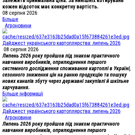
залежить приймальна ціна. За нинішніх котирувань
кожен відсоток має конкретну вартість.
08 серпня 2026
Більше
Агроновини
Дайджест українського картоплярства: липень 2026
08 серпня 2026
Липень 2026 року пройшов під знаком практичного
навчання виробників, оприлюднення першого
системного дослідження споживання картоплі в Україні,
сезонного зниження цін на ранню продукцію та пошуку
нових каналів збуту через державні закупівлі й шкільне
харчування.
Більше інформації
Дайджест українського картоплярства: липень 2026
Агроновини
Липень 2026 року пройшов під знаком практичного
навчання виробників, оприлюднення першого