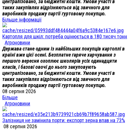
централізовано, за бюджетні кошти. Умови участі в
таких закупівлях відрізняються від звичного для
виробників продажу партії гуртовому покупцю.
Більше інформації
Картопля для шкіл: потреба оцінюється в 180 тисяч тонн
Агроновини
Держава стане одним із найбільших покупців картоплі в
країні вже цієї осені. Безплатне гаряче харчування з
першого вересня охоплює школярів усіх одинадцяти
класів, і базові овочі до нього закуповують
централізовано, за бюджетні кошти. Умови участі в
таких закупівлях відрізняються від звичного для
виробників продажу партії гуртовому покупцю.
08 серпня 2026
Більше
Агроновини
Залізниця не замінила порти: експорт зерна впав на 73%
08 серпня 2026