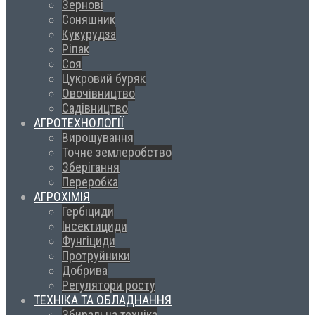
Зернові
Соняшник
Кукурудза
Ріпак
Соя
Цукровий буряк
Овочівництво
Садівництво
АГРОТЕХНОЛОГІЇ
Вирощування
Точне землеробство
Зберігання
Переробка
АГРОХІМІЯ
Гербіциди
Інсектициди
Фунгіциди
Протруйники
Добрива
Регулятори росту
ТЕХНІКА ТА ОБЛАДНАННЯ
Збиральна техніка