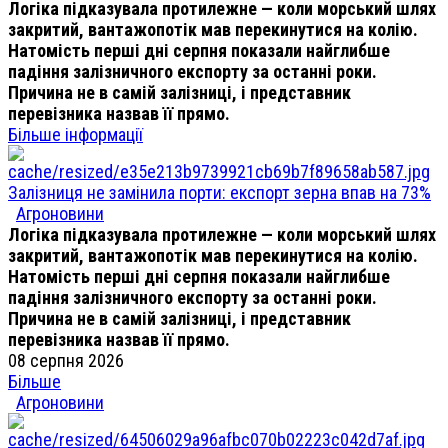
Логіка підказувала протилежне — коли морський шлях
закритий, вантажопотік мав перекинутися на колію.
Натомість перші дні серпня показали найглибше
падіння залізничного експорту за останні роки.
Причина не в самій залізниці, і представник
перевізника назвав її прямо.
Більше інформації
Залізниця не замінила порти: експорт зерна впав на 73%
Агроновини
Логіка підказувала протилежне — коли морський шлях
закритий, вантажопотік мав перекинутися на колію.
Натомість перші дні серпня показали найглибше
падіння залізничного експорту за останні роки.
Причина не в самій залізниці, і представник
перевізника назвав її прямо.
08 серпня 2026
Більше
Агроновини