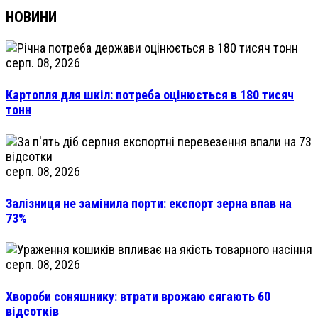
НОВИНИ
серп. 08, 2026
Картопля для шкіл: потреба оцінюється в 180 тисяч
тонн
серп. 08, 2026
Залізниця не замінила порти: експорт зерна впав на
73%
серп. 08, 2026
Хвороби соняшнику: втрати врожаю сягають 60
відсотків