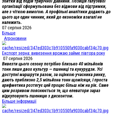
збитки від подій трирічної давнини. Позиція галузевої
організації сформульована без відмови від підтримки,
але з чіткою вимогою. А профільні аналітики додають до
цього ще один чинник, який до економіки взагалі не
належить.
07 серпня 2026
Більше
Агроновини
Експорт зерна: вивезення врожаю займе півтора року
07 серпня 2026
Вивезти цього сезону потрібно близько 40 мільйонів
тонн лише двох культур — пшениці та кукурудзи. Усі
доступні маршрути разом, за оцінкою учасника ринку,
дають приблизно 2,5 мільйона тонн щомісяця, і проста
арифметика розтягує цей процес більш ніж на рік. Саме
цим розривом пояснюється те, що елеватори зараз
відкуповують пшеницю з дисконтом.
Більше інформації