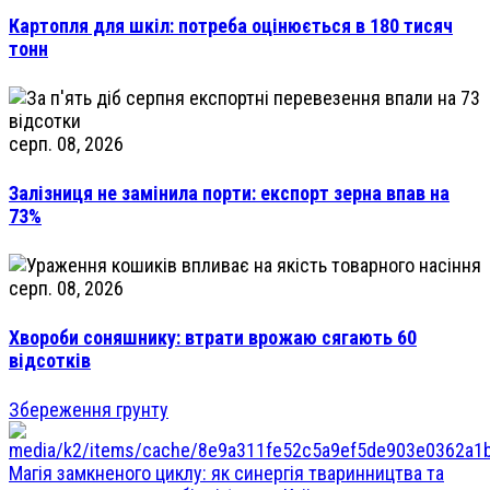
Картопля для шкіл: потреба оцінюється в 180 тисяч
тонн
серп. 08, 2026
Залізниця не замінила порти: експорт зерна впав на
73%
серп. 08, 2026
Хвороби соняшнику: втрати врожаю сягають 60
відсотків
Збереження грунту
Магія замкненого циклу: як синергія тваринництва та