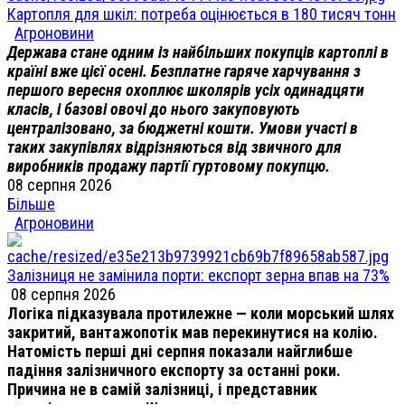
Картопля для шкіл: потреба оцінюється в 180 тисяч тонн
Агроновини
Держава стане одним із найбільших покупців картоплі в
країні вже цієї осені. Безплатне гаряче харчування з
першого вересня охоплює школярів усіх одинадцяти
класів, і базові овочі до нього закуповують
централізовано, за бюджетні кошти. Умови участі в
таких закупівлях відрізняються від звичного для
виробників продажу партії гуртовому покупцю.
08 серпня 2026
Більше
Агроновини
Залізниця не замінила порти: експорт зерна впав на 73%
08 серпня 2026
Логіка підказувала протилежне — коли морський шлях
закритий, вантажопотік мав перекинутися на колію.
Натомість перші дні серпня показали найглибше
падіння залізничного експорту за останні роки.
Причина не в самій залізниці, і представник