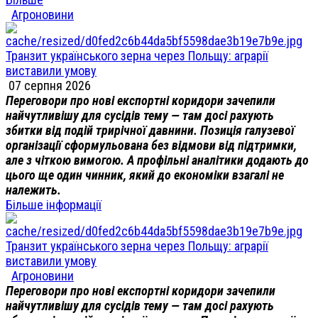
Агроновини
Транзит українського зерна через Польщу: аграрії
виставили умову
07 серпня 2026
Переговори про нові експортні коридори зачепили
найчутливішу для сусідів тему — там досі рахують
збитки від подій трирічної давнини. Позиція галузевої
організації сформульована без відмови від підтримки,
але з чіткою вимогою. А профільні аналітики додають до
цього ще один чинник, який до економіки взагалі не
належить.
Більше інформації
Транзит українського зерна через Польщу: аграрії
виставили умову
Агроновини
Переговори про нові експортні коридори зачепили
найчутливішу для сусідів тему — там досі рахують