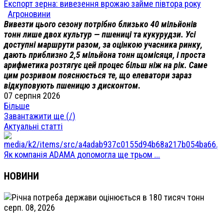
Експорт зерна: вивезення врожаю займе півтора року
Агроновини
Вивезти цього сезону потрібно близько 40 мільйонів
тонн лише двох культур — пшениці та кукурудзи. Усі
доступні маршрути разом, за оцінкою учасника ринку,
дають приблизно 2,5 мільйона тонн щомісяця, і проста
арифметика розтягує цей процес більш ніж на рік. Саме
цим розривом пояснюється те, що елеватори зараз
відкуповують пшеницю з дисконтом.
07 серпня 2026
Більше
Завантажити ще (
/
)
Актуальні статті
Як компанія ADAMA допомогла ще трьом ...
НОВИНИ
серп. 08, 2026