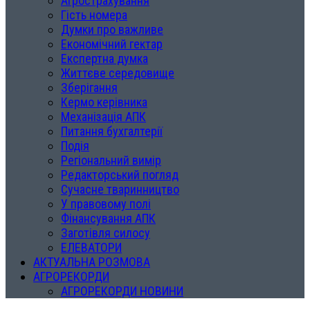
Агрострахування
Гість номера
Думки про важливе
Економічний гектар
Експертна думка
Життєве середовище
Зберігання
Кермо керівника
Механізація АПК
Питання бухгалтерії
Подія
Регіональний вимір
Редакторський погляд
Сучасне тваринництво
У правовому полі
Фінансування АПК
Заготівля силосу
ЕЛЕВАТОРИ
АКТУАЛЬНА РОЗМОВА
АГРОРЕКОРДИ
АГРОРЕКОРДИ НОВИНИ