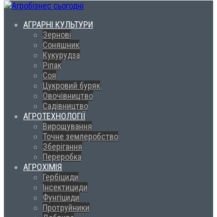
АГРАРНІ КУЛЬТУРИ
Зернові
Соняшник
Кукурудза
Ріпак
Соя
Цукровий буряк
Овочівництво
Садівництво
АГРОТЕХНОЛОГІЇ
Вирощування
Точне землеробство
Зберігання
Переробка
АГРОХІМІЯ
Гербіциди
Інсектициди
Фунгіциди
Протруйники