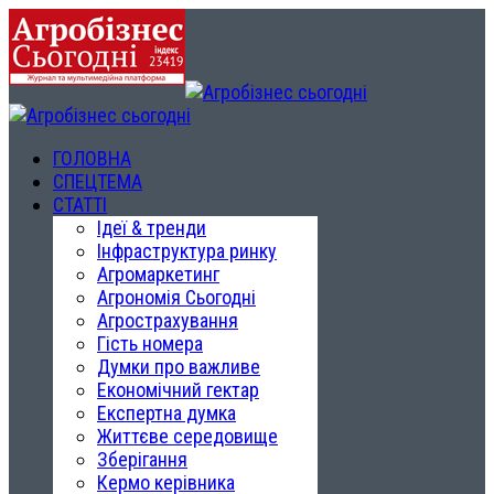
ГОЛОВНА
СПЕЦТЕМА
СТАТТІ
Ідеї & тренди
Інфраструктура ринку
Агромаркетинг
Агрономія Сьогодні
Агрострахування
Гість номера
Думки про важливе
Економічний гектар
Експертна думка
Життєве середовище
Зберігання
Кермо керівника