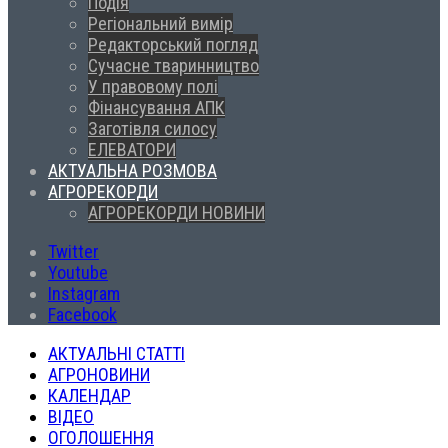
Подія
Регіональний вимір
Редакторський погляд
Сучасне тваринництво
У правовому полі
Фінансування АПК
Заготівля силосу
ЕЛЕВАТОРИ
АКТУАЛЬНА РОЗМОВА
АГРОРЕКОРДИ
АГРОРЕКОРДИ НОВИНИ
Twitter
Youtube
Instagram
Facebook
АКТУАЛЬНІ СТАТТІ
АГРОНОВИНИ
КАЛЕНДАР
ВІДЕО
ОГОЛОШЕННЯ