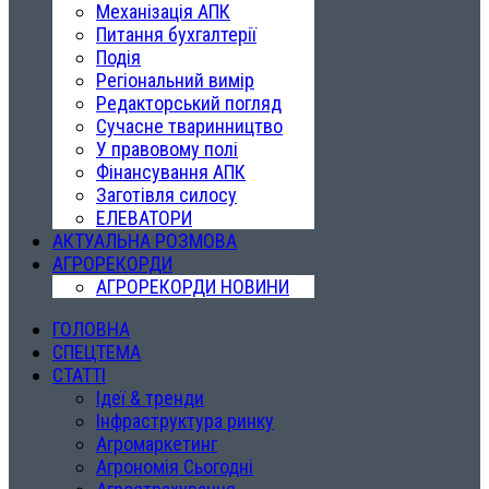
Механізація АПК
Питання бухгалтерії
Подія
Регіональний вимір
Редакторський погляд
Сучасне тваринництво
У правовому полі
Фінансування АПК
Заготівля силосу
ЕЛЕВАТОРИ
АКТУАЛЬНА РОЗМОВА
АГРОРЕКОРДИ
АГРОРЕКОРДИ НОВИНИ
ГОЛОВНА
СПЕЦТЕМА
СТАТТІ
Ідеї & тренди
Інфраструктура ринку
Агромаркетинг
Агрономія Сьогодні