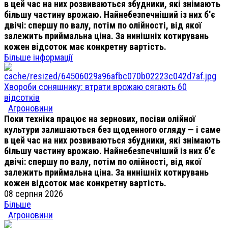
в цей час на них розвиваються збудники, які знімають
більшу частину врожаю. Найнебезпечніший із них б'є
двічі: спершу по валу, потім по олійності, від якої
залежить приймальна ціна. За нинішніх котирувань
кожен відсоток має конкретну вартість.
Більше інформації
Хвороби соняшнику: втрати врожаю сягають 60
відсотків
Агроновини
Поки техніка працює на зернових, посіви олійної
культури залишаються без щоденного огляду — і саме
в цей час на них розвиваються збудники, які знімають
більшу частину врожаю. Найнебезпечніший із них б'є
двічі: спершу по валу, потім по олійності, від якої
залежить приймальна ціна. За нинішніх котирувань
кожен відсоток має конкретну вартість.
08 серпня 2026
Більше
Агроновини