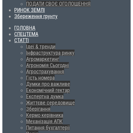
ПОДАТИ СВОЄ ОГОЛОШЕННЯ
РИНОК ЗЕМЛІ
Збереження грунту
ГОЛОВНА
СПЕЦТЕМА
СТАТТІ
Ідеї & тренди
Інфраструктура ринку
Агромаркетинг
Агрономія Сьогодні
Агрострахування
Гість номера
Думки про важливе
Економічний гектар
Експертна думка
Життєве середовище
Зберігання
Кермо керівника
Механізація АПК
Питання бухгалтерії