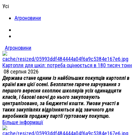
Усі
Агроновини
Агроновини
Картопля для шкіл: потреба оцінюється в 180 тисяч тонн
08 серпня 2026
Держава стане одним із найбільших покупців картоплі в
країні вже цієї осені. Безплатне гаряче харчування з
першого вересня охоплює школярів усіх одинадцяти
класів, і базові овочі до нього закуповують
централізовано, за бюджетні кошти. Умови участі в
таких закупівлях відрізняються від звичного для
виробників продажу партії гуртовому покупцю.
Більше інформації