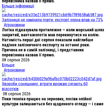
перевізника назвав її прямо.
Більше інформації
Залізниця не замінила порти: експорт зерна впав на 73%
Агроновини
Логіка підказувала протилежне — коли морський шлях
закритий, вантажопотік мав перекинутися на колію.
Натомість перші дні серпня показали найглибше
падіння залізничного експорту за останні роки.
Причина не в самій залізниці, і представник
перевізника назвав її прямо.
08 серпня 2026
Більше
Агроновини
Хвороби соняшнику: втрати врожаю сягають 60
відсотків
08 серпня 2026
Поки техніка працює на зернових, посіви олійної
культури залишаються без щоденного огляду — і саме