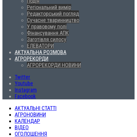
Подія
Регіональний вимір
Редакторський погляд
Сучасне тваринництво
У правовому полі
Фінансування АПК
Заготівля силосу
ЕЛЕВАТОРИ
АКТУАЛЬНА РОЗМОВА
АГРОРЕКОРДИ
АГРОРЕКОРДИ НОВИНИ
Twitter
Youtube
Instagram
Facebook
АКТУАЛЬНІ СТАТТІ
АГРОНОВИНИ
КАЛЕНДАР
ВІДЕО
ОГОЛОШЕННЯ