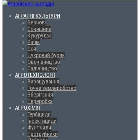
АГРАРНІ КУЛЬТУРИ
Зернові
Соняшник
Кукурудза
Ріпак
Соя
Цукровий буряк
Овочівництво
Садівництво
АГРОТЕХНОЛОГІЇ
Вирощування
Точне землеробство
Зберігання
Переробка
АГРОХІМІЯ
Гербіциди
Інсектициди
Фунгіциди
Протруйники