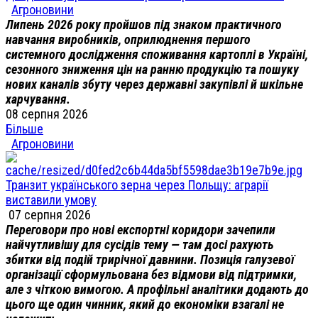
Агроновини
Липень 2026 року пройшов під знаком практичного
навчання виробників, оприлюднення першого
системного дослідження споживання картоплі в Україні,
сезонного зниження цін на ранню продукцію та пошуку
нових каналів збуту через державні закупівлі й шкільне
харчування.
08 серпня 2026
Більше
Агроновини
Транзит українського зерна через Польщу: аграрії
виставили умову
07 серпня 2026
Переговори про нові експортні коридори зачепили
найчутливішу для сусідів тему — там досі рахують
збитки від подій трирічної давнини. Позиція галузевої
організації сформульована без відмови від підтримки,
але з чіткою вимогою. А профільні аналітики додають до
цього ще один чинник, який до економіки взагалі не