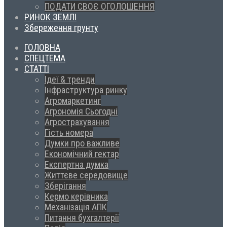
ПОДАТИ СВОЄ ОГОЛОШЕННЯ
РИНОК ЗЕМЛІ
Збереження грунту
ГОЛОВНА
СПЕЦТЕМА
СТАТТІ
Ідеї & тренди
Інфраструктура ринку
Агромаркетинг
Агрономія Сьогодні
Агрострахування
Гість номера
Думки про важливе
Економічний гектар
Експертна думка
Життєве середовище
Зберігання
Кермо керівника
Механізація АПК
Питання бухгалтерії