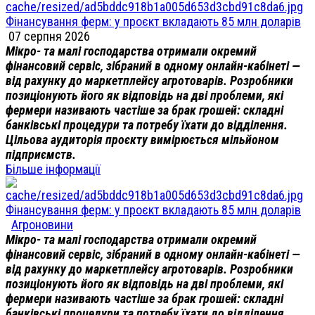
Фінансування ферм: у проєкт вкладають 85 млн доларів
07 серпня 2026
Мікро- та малі господарства отримали окремий
фінансовий сервіс, зібраний в одному онлайн-кабінеті —
від рахунку до маркетплейсу агротоварів. Розробники
позиціонують його як відповідь на дві проблеми, які
фермери називають частіше за брак грошей: складні
банківські процедури та потребу їхати до відділення.
Цільова аудиторія проєкту вимірюється мільйоном
підприємств.
Більше інформації
Фінансування ферм: у проєкт вкладають 85 млн доларів
Агроновини
Мікро- та малі господарства отримали окремий
фінансовий сервіс, зібраний в одному онлайн-кабінеті —
від рахунку до маркетплейсу агротоварів. Розробники
позиціонують його як відповідь на дві проблеми, які
фермери називають частіше за брак грошей: складні
банківські процедури та потребу їхати до відділення.