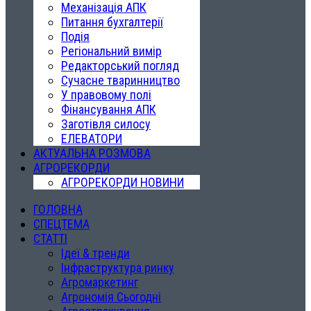
Механізація АПК
Питання бухгалтерії
Подія
Регіональний вимір
Редакторський погляд
Сучасне тваринництво
У правовому полі
Фінансування АПК
Заготівля силосу
ЕЛЕВАТОРИ
АКТУАЛЬНА РОЗМОВА
АГРОРЕКОРДИ
АГРОРЕКОРДИ НОВИНИ
ГОЛОВНА
СПЕЦТЕМА
СТАТТІ
Ідеї & тренди
Інфраструктура ринку
Агромаркетинг
Агрономія Сьогодні