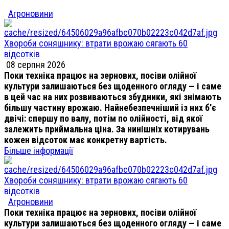
Агроновини
Хвороби соняшнику: втрати врожаю сягають 60
відсотків
08 серпня 2026
Поки техніка працює на зернових, посіви олійної
культури залишаються без щоденного огляду — і саме
в цей час на них розвиваються збудники, які знімають
більшу частину врожаю. Найнебезпечніший із них б'є
двічі: спершу по валу, потім по олійності, від якої
залежить приймальна ціна. За нинішніх котирувань
кожен відсоток має конкретну вартість.
Більше інформації
Хвороби соняшнику: втрати врожаю сягають 60
відсотків
Агроновини
Поки техніка працює на зернових, посіви олійної
культури залишаються без щоденного огляду — і саме