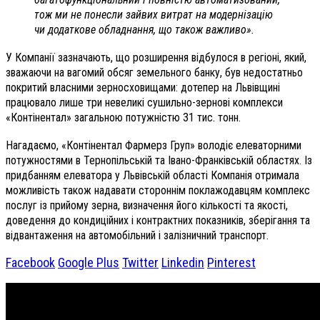
тож ми не понесли зайвих витрат на модернізацію
чи додаткове обладнання, що також важливо».
У Компанії зазначають, що розширення відбулося в регіоні, який,
зважаючи на вагомий обсяг земельного банку, був недостатньо
покритий власними зерносховищами: дотепер на Львівщині
працювало лише три невеликі сушильно-зернові комплекси
«Контінентал» загальною потужністю 31 тис. тонн.
Нагадаємо, «Контінентал Фармерз Груп» володіє елеваторними
потужностями в Тернопільській та Івано-Франківській областях. Із
придбанням елеватора у Львівській області Компанія отримала
можливість також надавати стороннім поклажодавцям комплекс
послуг із прийому зерна, визначення його кількості та якості,
доведення до кондиційних і контрактних показників, зберігання та
відвантаження на автомобільний і залізничний транспорт.
Facebook
Google Plus
Twitter
Linkedin
Pinterest