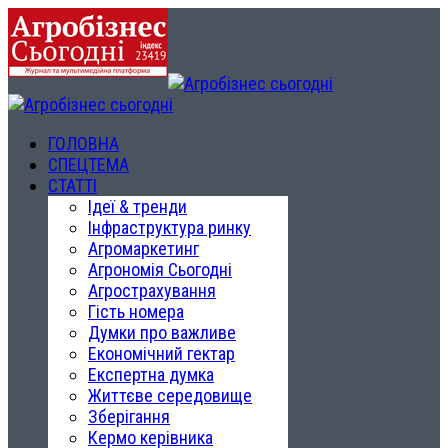
ГОЛОВНА
СПЕЦТЕМА
СТАТТІ
Ідеї & тренди
Інфраструктура ринку
Агромаркетинг
Агрономія Сьогодні
Агрострахування
Гість номера
Думки про важливе
Економічний гектар
Експертна думка
Життєве середовище
Зберігання
Кермо керівника