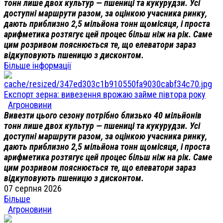
тонн лише двох культур — пшениці та кукурудзи. Усі
доступні маршрути разом, за оцінкою учасника ринку,
дають приблизно 2,5 мільйона тонн щомісяця, і проста
арифметика розтягує цей процес більш ніж на рік. Саме
цим розривом пояснюється те, що елеватори зараз
відкуповують пшеницю з дисконтом.
Більше інформації
Експорт зерна: вивезення врожаю займе півтора року
Агроновини
Вивезти цього сезону потрібно близько 40 мільйонів
тонн лише двох культур — пшениці та кукурудзи. Усі
доступні маршрути разом, за оцінкою учасника ринку,
дають приблизно 2,5 мільйона тонн щомісяця, і проста
арифметика розтягує цей процес більш ніж на рік. Саме
цим розривом пояснюється те, що елеватори зараз
відкуповують пшеницю з дисконтом.
07 серпня 2026
Більше
Агроновини