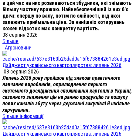
в цей час на них розвиваються збудники, які знімають
більшу частину врожаю. Найнебезпечніший із них б'є
двічі: спершу по валу, потім по олійності, від якої
залежить приймальна ціна. За нинішніх котирувань
кожен відсоток має конкретну вартість.
08 серпня 2026
Більше
Агроновини
Дайджест українського картоплярства: липень 2026
08 серпня 2026
Липень 2026 року пройшов під знаком практичного
навчання виробників, оприлюднення першого
системного дослідження споживання картоплі в Україні,
сезонного зниження цін на ранню продукцію та пошуку
нових каналів збуту через державні закупівлі й шкільне
харчування.
Більше інформації
Дайджест українського картоплярства: липень 2026