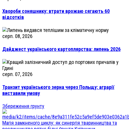
Хвороби соняшнику: втрати врожаю сягають 60
відсотків
серп. 08, 2026
Дайджест українського картоплярства: липень 2026
серп. 07, 2026
Транзит українського зерна через Польщу: аграрії
виставили умову
Збереження грунту
Магія замкненого циклу: як синергія тваринництва та
рослинництва рятує бідні ґрунти Київщини