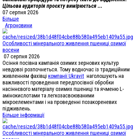
Цільова аудиторія проєкту вимірюється ...
07 серпня 2026
Більше
Агроновини
Особливості мінерального живлення пшениці озимої
восени
07 серпня 2026
Осіння посівна кампанія озимих зернових культур
невдовзі розпочнеться. Тому водночас із традиційним
живленням фахівці
компанії Ukravit
наголошують на
важливості проведення передпосівної обробки
насіннєвого матеріалу озимих пшениці та ячменю L-
амінокислотами та легкозасвоюваними
мікроелементами і на проведенні позакореневих
підживлень.
Більше інформації
Особливості мінерального живлення пшениці озимої