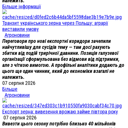
належить.
Більше інформації
Транзит українського зерна через Польщу: аграрії
виставили умову
Агроновини
Переговори про нові експортні коридори зачепили
найчутливішу для сусідів тему — там досі рахують
збитки від подій трирічної давнини. Позиція галузевої
організації сформульована без відмови від підтримки,
але з чіткою вимогою. А профільні аналітики додають до
цього ще один чинник, який до економіки взагалі не
належить.
07 серпня 2026
Більше
Агроновини
Експорт зерна: вивезення врожаю займе півтора року
07 серпня 2026
Вивезти цього сезону потрібно близько 40 мільйонів