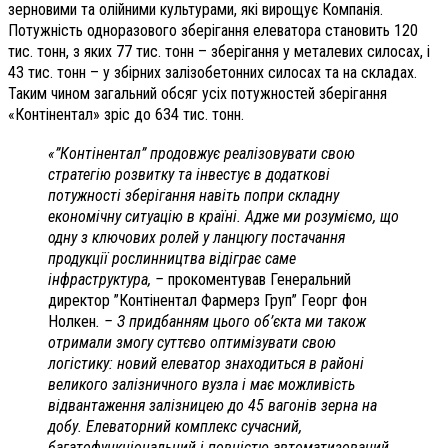
зерновими та олійними культурами, які вирощує Компанія.
Потужність одноразового зберігання елеватора становить 120
тис. тонн, з яких 77 тис. тонн – зберігання у металевих силосах, і
43 тис. тонн – у збірних залізобетонних силосах та на складах.
Таким чином загальний обсяг усіх потужностей зберігання
«Контінентал» зріс до 634 тис. тонн.
«”Контінентал” продовжує реалізовувати свою
стратегію розвитку та інвестує в додаткові
потужності зберігання навіть попри складну
економічну ситуацію в країні. Адже ми розуміємо, що
одну з ключових ролей у ланцюгу постачання
продукції рослинництва відіграє саме
інфраструктура, –
прокоментував Генеральний
директор ”Контінентал Фармерз Груп” Георг фон
Нолкен
. – З придбанням цього об’єкта ми також
отримали змогу суттєво оптимізувати свою
логістику: новий елеватор знаходиться в районі
великого залізничного вузла і має можливість
відвантаження залізницею до 45 вагонів зерна на
добу. Елеваторний комплекс сучасний,
багатофункціональний і повністю автоматизований,