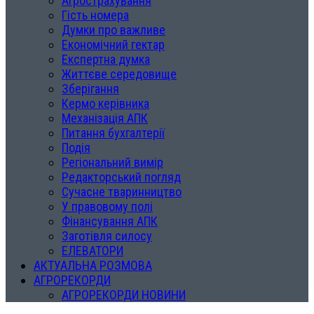
Агрострахування
Гість номера
Думки про важливе
Економічний гектар
Експертна думка
Життєве середовище
Зберігання
Кермо керівника
Механізація АПК
Питання бухгалтерії
Подія
Регіональний вимір
Редакторський погляд
Сучасне тваринництво
У правовому полі
Фінансування АПК
Заготівля силосу
ЕЛЕВАТОРИ
АКТУАЛЬНА РОЗМОВА
АГРОРЕКОРДИ
АГРОРЕКОРДИ НОВИНИ