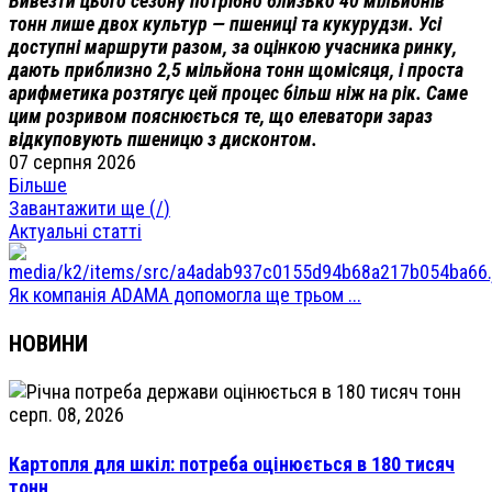
Вивезти цього сезону потрібно близько 40 мільйонів
тонн лише двох культур — пшениці та кукурудзи. Усі
доступні маршрути разом, за оцінкою учасника ринку,
дають приблизно 2,5 мільйона тонн щомісяця, і проста
арифметика розтягує цей процес більш ніж на рік. Саме
цим розривом пояснюється те, що елеватори зараз
відкуповують пшеницю з дисконтом.
07 серпня 2026
Більше
Завантажити ще (
/
)
Актуальні статті
Як компанія ADAMA допомогла ще трьом ...
НОВИНИ
серп. 08, 2026
Картопля для шкіл: потреба оцінюється в 180 тисяч
тонн