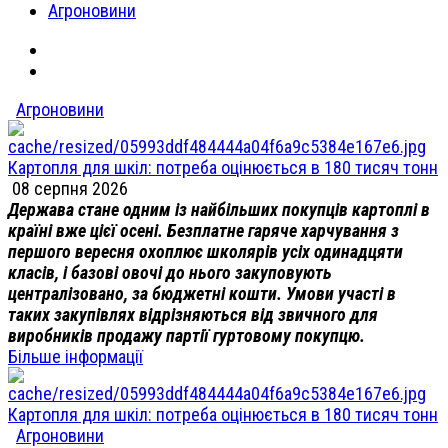
Агроновини
Агроновини
Картопля для шкіл: потреба оцінюється в 180 тисяч тонн
08 серпня 2026
Держава стане одним із найбільших покупців картоплі в
країні вже цієї осені. Безплатне гаряче харчування з
першого вересня охоплює школярів усіх одинадцяти
класів, і базові овочі до нього закуповують
централізовано, за бюджетні кошти. Умови участі в
таких закупівлях відрізняються від звичного для
виробників продажу партії гуртовому покупцю.
Більше інформації
Картопля для шкіл: потреба оцінюється в 180 тисяч тонн
Агроновини