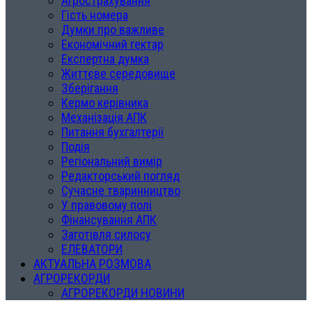
Агрострахування
Гість номера
Думки про важливе
Економічний гектар
Експертна думка
Життєве середовище
Зберігання
Кермо керівника
Механізація АПК
Питання бухгалтерії
Подія
Регіональний вимір
Редакторський погляд
Сучасне тваринництво
У правовому полі
Фінансування АПК
Заготівля силосу
ЕЛЕВАТОРИ
АКТУАЛЬНА РОЗМОВА
АГРОРЕКОРДИ
АГРОРЕКОРДИ НОВИНИ