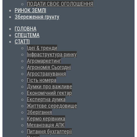
ПОДАТИ СВОЄ ОГОЛОШЕННЯ
РИНОК ЗЕМЛІ
Збереження грунту
ГОЛОВНА
СПЕЦТЕМА
СТАТТІ
Ідеї & тренди
Інфраструктура ринку
Агромаркетинг
Агрономія Сьогодні
Агрострахування
Гість номера
Думки про важливе
Економічний гектар
Експертна думка
Життєве середовище
Зберігання
Кермо керівника
Механізація АПК
Питання бухгалтерії