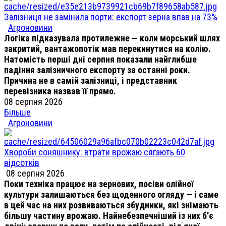
Залізниця не замінила порти: експорт зерна впав на 73%
Агроновини
Логіка підказувала протилежне — коли морський шлях
закритий, вантажопотік мав перекинутися на колію.
Натомість перші дні серпня показали найглибше
падіння залізничного експорту за останні роки.
Причина не в самій залізниці, і представник
перевізника назвав її прямо.
08 серпня 2026
Більше
Агроновини
Хвороби соняшнику: втрати врожаю сягають 60
відсотків
08 серпня 2026
Поки техніка працює на зернових, посіви олійної
культури залишаються без щоденного огляду — і саме
в цей час на них розвиваються збудники, які знімають
більшу частину врожаю. Найнебезпечніший із них б'є