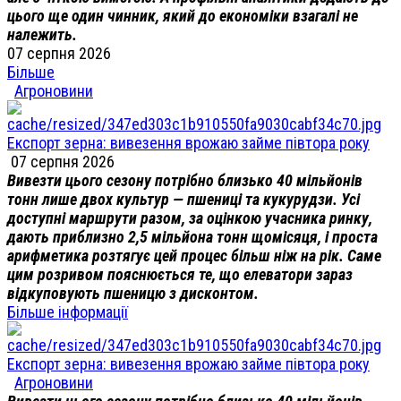
цього ще один чинник, який до економіки взагалі не
належить.
07 серпня 2026
Більше
Агроновини
Експорт зерна: вивезення врожаю займе півтора року
07 серпня 2026
Вивезти цього сезону потрібно близько 40 мільйонів
тонн лише двох культур — пшениці та кукурудзи. Усі
доступні маршрути разом, за оцінкою учасника ринку,
дають приблизно 2,5 мільйона тонн щомісяця, і проста
арифметика розтягує цей процес більш ніж на рік. Саме
цим розривом пояснюється те, що елеватори зараз
відкуповують пшеницю з дисконтом.
Більше інформації
Експорт зерна: вивезення врожаю займе півтора року
Агроновини