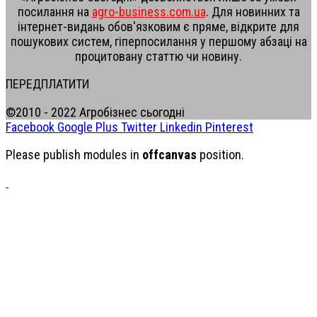
посилання на
agro-business.com.ua
. Для новинних та
інтернет-видань обов'язковим є пряме, відкрите для
пошукових систем, гіперпосилання у першому абзаці на
процитовану статтю чи новину.
ПЕРЕДПЛАТИТИ
©2010 - 2022 Агробізнес сьогодні
Facebook
Google Plus
Twitter
Linkedin
Pinterest
Please publish modules in
offcanvas
position.