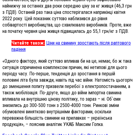
найнижчу за останніх два роки середню ціну за кг живця (46,3 грн
з ПДВ). Останній раз така ціна спостерігалася наприкінці квітня
2022 року. Цей показник суттєво наблизився до рівня
собівартості виробництва, що схвилювало виробників. Проте, вже
на початку червня ціна живця підвищилась до 55,1 грн/кг з ПДВ.
Читайте також:
Ціни на свинину зростають після раптового
падіння
«Одного фактору, який суттєво впливав би на це, немає, бо ж така
ситуація спричинена комплексом причин, які нетипові для цього
періоду часу. По-перше, тенденція до зростання в першій
половині літа була завжди, навіть під час війни. Натомість цьогоріч
до зменшення попиту призвели перебої з електропостачанням, а
також мобілізація. По-друге, якщо до війни імпортна свинина
впливала на внутрішню цінову політику, то зараз – ні. Об`єми
знизились до 300-500 тонн з 2500-4000 тонн. Ринкові зміни
обумовлені винятково внутрішніми факторами, оскільки
переважна більшість свинини на прилавках – українська
продукція», – пояснив аналітик УКАБ Максим Гопка.