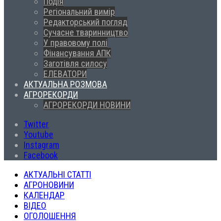
Подія
Регіональний вимір
Редакторський погляд
Сучасне тваринництво
У правовому полі
Фінансування АПК
Заготівля силосу
ЕЛЕВАТОРИ
АКТУАЛЬНА РОЗМОВА
АГРОРЕКОРДИ
АГРОРЕКОРДИ НОВИНИ
Twitter
Youtube
Instagram
Facebook
АКТУАЛЬНІ СТАТТІ
АГРОНОВИНИ
КАЛЕНДАР
ВІДЕО
ОГОЛОШЕННЯ