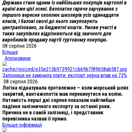
Держава стане одним із найбільших покупців картоплі в
країні вже цієї осені. Безплатне гаряче харчування з
першого вересня охоплює школярів усіх одинадцяти
класів, і базові овочі до нього закуповують
централізовано, за бюджетні кошти. Умови участі в
таких закупівлях відрізняються від звичного для
виробників продажу партії гуртовому покупцю.
08 серпня 2026
Більше
Агроновини
Залізниця не замінила порти: експорт зерна впав на 73%
08 серпня 2026
Логіка підказувала протилежне — коли морський шлях
закритий, вантажопотік мав перекинутися на колію.
Натомість перші дні серпня показали найглибше
падіння залізничного експорту за останні роки.
Причина не в самій залізниці, і представник
перевізника назвав її прямо.
Більше інформації