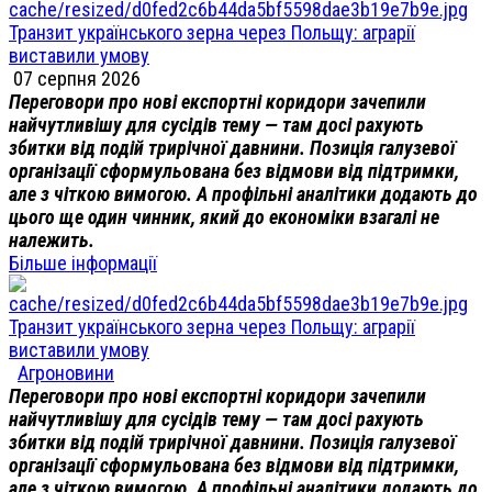
Транзит українського зерна через Польщу: аграрії
виставили умову
07 серпня 2026
Переговори про нові експортні коридори зачепили
найчутливішу для сусідів тему — там досі рахують
збитки від подій трирічної давнини. Позиція галузевої
організації сформульована без відмови від підтримки,
але з чіткою вимогою. А профільні аналітики додають до
цього ще один чинник, який до економіки взагалі не
належить.
Більше інформації
Транзит українського зерна через Польщу: аграрії
виставили умову
Агроновини
Переговори про нові експортні коридори зачепили
найчутливішу для сусідів тему — там досі рахують
збитки від подій трирічної давнини. Позиція галузевої
організації сформульована без відмови від підтримки,
але з чіткою вимогою. А профільні аналітики додають до