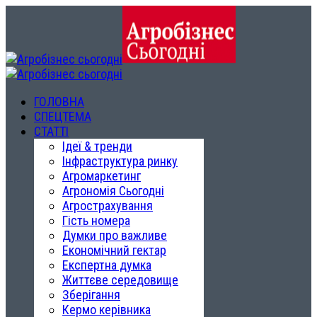
ГОЛОВНА
СПЕЦТЕМА
СТАТТІ
Ідеї & тренди
Інфраструктура ринку
Агромаркетинг
Агрономія Сьогодні
Агрострахування
Гість номера
Думки про важливе
Економічний гектар
Експертна думка
Життєве середовище
Зберігання
Кермо керівника