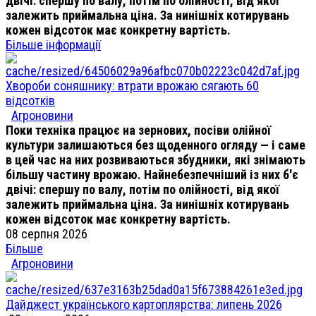
двічі: спершу по валу, потім по олійності, від якої
залежить приймальна ціна. За нинішніх котирувань
кожен відсоток має конкретну вартість.
Більше інформації
Хвороби соняшнику: втрати врожаю сягають 60
відсотків
Агроновини
Поки техніка працює на зернових, посіви олійної
культури залишаються без щоденного огляду — і саме
в цей час на них розвиваються збудники, які знімають
більшу частину врожаю. Найнебезпечніший із них б'є
двічі: спершу по валу, потім по олійності, від якої
залежить приймальна ціна. За нинішніх котирувань
кожен відсоток має конкретну вартість.
08 серпня 2026
Більше
Агроновини
Дайджест українського картоплярства: липень 2026