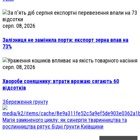
серп. 08, 2026
Залізниця не замінила порти: експорт зерна впав на
73%
серп. 08, 2026
Хвороби соняшнику: втрати врожаю сягають 60
відсотків
Збереження грунту
Магія замкненого циклу: як синергія тваринництва та
рослинництва рятує бідні ґрунти Київщини