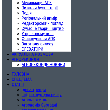
Механізація АПК
Питання бухгалтерії
Подія
Регіональний вимір
Редакторський погляд
Сучасне тваринництво
У правовому полі
Фінансування АПК
Заготівля силосу
ЕЛЕВАТОРИ
АКТУАЛЬНА РОЗМОВА
АГРОРЕКОРДИ
АГРОРЕКОРДИ НОВИНИ
ГОЛОВНА
СПЕЦТЕМА
СТАТТІ
Ідеї & тренди
Інфраструктура ринку
Агромаркетинг
Агрономія Сьогодні