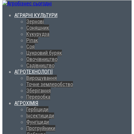
АГРАРНІ КУЛЬТУРИ
Зернові
Соняшник
Кукурудза
Ріпак
Соя
Цукровий буряк
Овочівництво
Садівництво
АГРОТЕХНОЛОГІЇ
Вирощування
Точне землеробство
Зберігання
Переробка
АГРОХІМІЯ
Гербіциди
Інсектициди
Фунгіциди
Протруйники