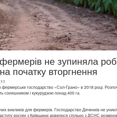
 фермерів не зупиняла роб
 на початку вторгнення
:11
и фермерське господарство «Сол-Грано» в 2018 році. Розпо
ють соняшником і кукурудзою понад 400 га.
их викликів для фермерів. Господарство Дяченків не уник
 відступу росіян з Київщини довелося спільно з ДСНС розмін