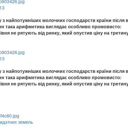
 13
 з найпотужніших молочних господарств країни після в
онн така арифметика виглядає особливо промовисто:
івня не рятують від ринку, який опустив ціну на третину
 13
 з найпотужніших молочних господарств країни після в
онн така арифметика виглядає особливо промовисто:
івня не рятують від ринку, який опустив ціну на третину
ридатних земель