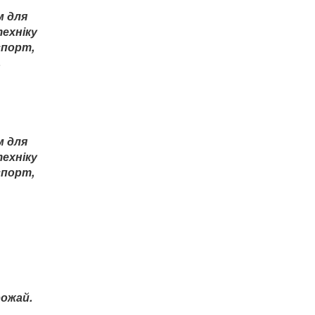
м для
техніку
спорт,
.
м для
техніку
спорт,
рожай.