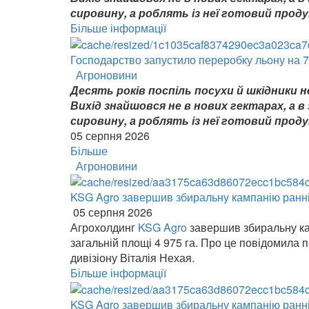
сировину, а роблять із неї готовий проду
Більше інформації
Господарство запустило переробку льону на 7
Агроновини
Десять років поспіль посухи й шкідники 
Вихід знайшовся не в нових гектарах, а в
сировину, а роблять із неї готовий проду
05 серпня 2026
Більше
Агроновини
KSG Agro завершив збиральну кампанію ранніх
05 серпня 2026
Агрохолдинг
KSG Agro
завершив збиральну ка
загальній площі 4 975 га. Про це повідомила
дивізіону Віталія Нехая.
Більше інформації
KSG Agro завершив збиральну кампанію ранніх