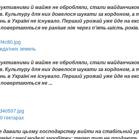
одуктивними й майже не обробляли, стали майданчико
в. Культуру для них довелося шукати за кордоном, а 
ь в Україні не існувало. Перший урожай уже йде на ек
повертаються не раніше ніж через п'ять-шість років
ридатних земель
одуктивними й майже не обробляли, стали майданчико
в. Культуру для них довелося шукати за кордоном, а 
ь в Україні не існувало. Перший урожай уже йде на ек
 повертаються не ...
0 гектарах
не давали цьому господарству вийти на стабільний у
 зміні самої моделі заробітку: тепер тут не продають