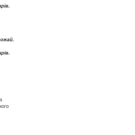
рів.
рожай.
рів.
а
кого