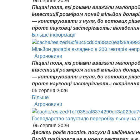
05 серпня 2026
Піщані поля, які роками вважали малопр
інвестиції розміром понад мільйон доларі
— конструювати з нуля, бо готових рішен
проте науковці застерігають: вкладення 
Більше інформації
Мільйон доларів вкладено в 200 гектарів неп
Агроновини
Піщані поля, які роками вважали малопр
інвестиції розміром понад мільйон доларі
— конструювати з нуля, бо готових рішен
проте науковці застерігають: вкладення
05 серпня 2026
Більше
Агроновини
Господарство запустило переробку льону на 7
05 серпня 2026
Десять років поспіль посухи й шкідники 
Вихід знайшовся не в нових гектарах, а в