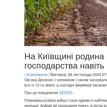
На Київщині родина
господарства навіть
/
Агроновини
/
Вівторок, 26 листопада 2024 07
Оксана Дяченко з чоловіком і сином заснувал
все із 12 га землі, а сьогодні фермери засіва
Про це повідомляє
SEEDS
.
Повномасштабна війна стала одним із найтяжч
окупації, бойові дії проходили поруч, а після