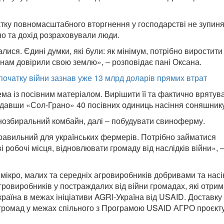
атку повномасштабного вторгнення у господарстві не зупин
рно та дохід розраховували люди.
ися. Єдині думки, які були: як мінімум, потрібно виростити
 нам довірили свою землю», – розповідає пані Оксана.
 початку війни зазнав уже 13 млрд доларів прямих втрат
ма із посівним матеріалом. Вирішити її та фактично врятув
давши «Сол-Грано» 40 посівних одиниць насіння соняшнику
озбиральний комбайн, далі – побудувати свиноферму.
равильний для українських фермерів. Потрібно займатися
 робочі місця, відновлювати громаду від наслідків війни», 
ікро, малих та середніх агровиробників добривами та насі
гровиробників у постраждалих від війни громадах, які отри
країна в межах ініціативи AGRI-Україна від USAID. Доставку
я громад у межах спільного з Програмою USAID АГРО проєкт