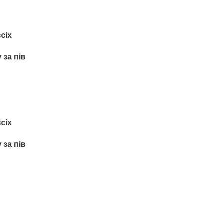
сіх
 за пів
сіх
 за пів