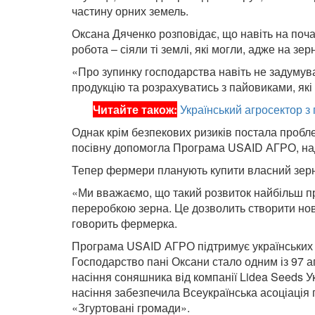
частину орних земель.
Оксана Дяченко розповідає, що навіть на поч
робота – сіяли ті землі, які могли, адже на зе
«Про зупинку господарства навіть не задумувал
продукцію та розрахуватись з пайовиками, які
Читайте також:
Український агросектор з
Однак крім безпекових ризиків постала пробле
посівну допомогла Програма USAID АГРО, на
Тепер фермери планують купити власний зерн
«Ми вважаємо, що такий розвиток найбільш п
переробкою зерна. Це дозволить створити нові
говорить фермерка.
Програма USAID АГРО підтримує українських м
Господарство пані Оксани стало одним із 97 а
насіння соняшника від компанії Lidea Seeds У
насіння забезпечила Всеукраїнська асоціаці
«Згуртовані громади».