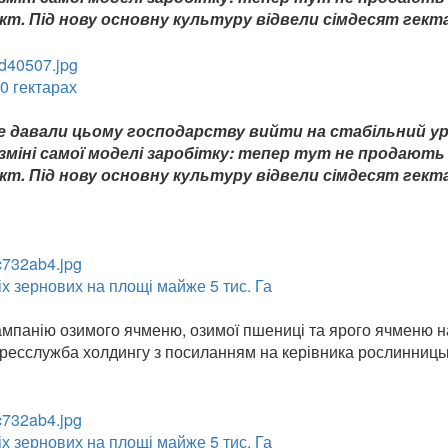
кт. Під нову основну культуру відвели сімдесят гекта
0 гектарах
не давали цьому господарству вийти на стабільний у
 зміні самої моделі заробітку: тепер тут не продають
кт. Під нову основну культуру відвели сімдесят гекта
 зернових на площі майже 5 тис. Га
мпанію озимого ячменю, озимої пшениці та ярого ячменю н
 пресслужба холдингу з посиланням на керівника рослинниць
 зернових на площі майже 5 тис. Га