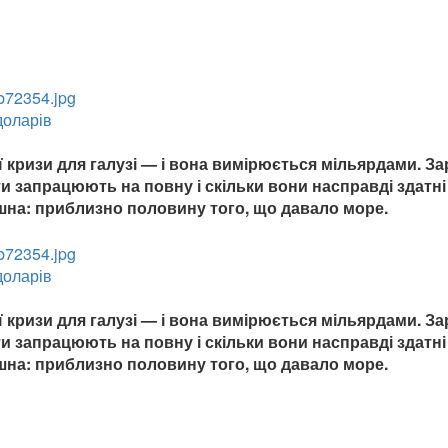
доларів
ї кризи для галузі — і вона вимірюється мільярдами. З
и запрацюють на повну і скільки вони насправді здатні
ішна: приблизно половину того, що давало море.
доларів
ї кризи для галузі — і вона вимірюється мільярдами. З
и запрацюють на повну і скільки вони насправді здатні
ішна: приблизно половину того, що давало море.