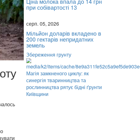
Ціна молока впала до 14 грн
при собівартості 13
серп. 05, 2026
Мільйон доларів вкладено в
200 гектарів непридатних
земель
Збереження грунту
оту
Магія замкненого циклу: як
синергія тваринництва та
рослинництва рятує бідні ґрунти
Київщини
чалось
ло
овувати