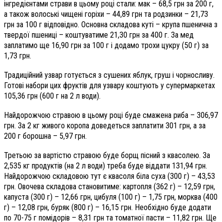
інгредієнтами страви в цьому році стали: мак – 68,5 грн за 200 г,
а також волоські чищені горіхи – 44,89 грн та родзинки – 21,73
грн за 100 г відповідно. Основна складова куті – крупа пшенична з
твердої пшениці – коштуватиме 21,30 грн за 400 г. За мед
заплатимо ще 16,90 грн за 100 г і додамо трохи цукру (50 г) за
1,73 грн.
Традиційний узвар готується з сушених яблук, груш і чорносливу.
Готові набори цих фруктів для узвару коштують у супермаркетах
105,36 грн (600 г на 2 л води).
Найдорожчою стравою в цьому році буде смажена риба – 306,97
грн. За 2 кг живого коропа доведеться заплатити 301 грн, а за
200 г борошна – 5,97 грн.
Третьою за вартістю стравою буде борщ пісний з квасолею. За
2,535 кг продуктів (на 2 л води) треба буде віддати 131,94 грн.
Найдорожчою складовою тут є квасоля біла суха (300 г) – 43,53
грн. Овочева складова становитиме: картопля (362 г) – 12,59 грн,
капуста (300 г) – 12,66 грн, цибуля (100 г) – 1,75 грн, морква (400
г) – 12,08 грн, буряк (800 г) – 16,15 грн. Необхідно буде додати
по 70-75 г помідорів – 8,31 грн та томатної пасти – 11,82 грн. Ще