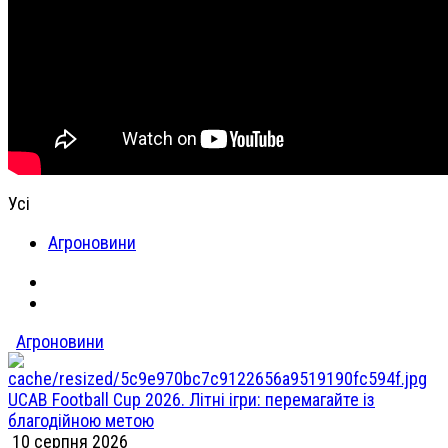
Усі
Агроновини
Агроновини
UCAB Football Cup 2026. Літні ігри: перемагайте із
благодійною метою
10 серпня 2026