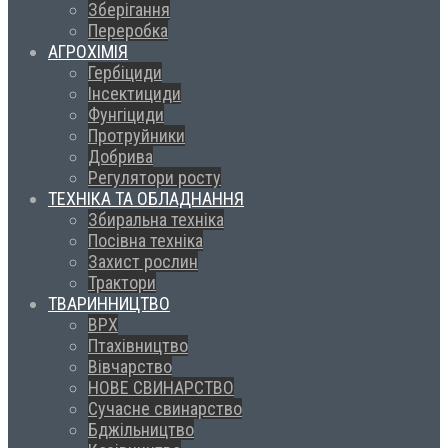
Зберігання
Переробка
АГРОХІМІЯ
Гербіциди
Інсектициди
Фунгіциди
Протруйники
Добрива
Регулятори росту
ТЕХНІКА ТА ОБЛАДНАННЯ
Збиральна техніка
Посівна техніка
Захист рослин
Трактори
ТВАРИННИЦТВО
ВРХ
Птахівництво
Вівчарство
НОВЕ СВИНАРСТВО
Сучасне свинарство
Бджільництво