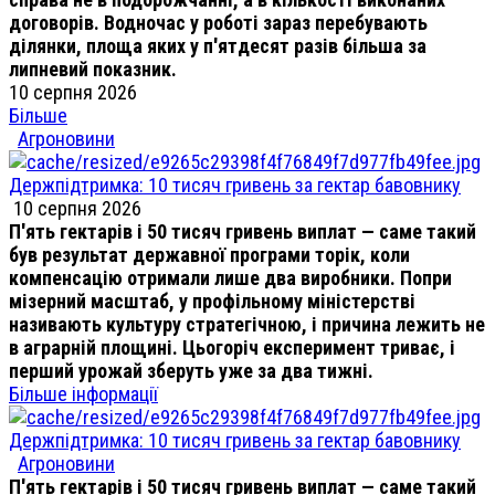
договорів. Водночас у роботі зараз перебувають
ділянки, площа яких у п'ятдесят разів більша за
липневий показник.
10 серпня 2026
Більше
Агроновини
Держпідтримка: 10 тисяч гривень за гектар бавовнику
10 серпня 2026
П'ять гектарів і 50 тисяч гривень виплат — саме такий
був результат державної програми торік, коли
компенсацію отримали лише два виробники. Попри
мізерний масштаб, у профільному міністерстві
називають культуру стратегічною, і причина лежить не
в аграрній площині. Цьогоріч експеримент триває, і
перший урожай зберуть уже за два тижні.
Більше інформації
Держпідтримка: 10 тисяч гривень за гектар бавовнику
Агроновини
П'ять гектарів і 50 тисяч гривень виплат — саме такий