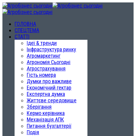
ГОЛОВНА
СПЕЦТЕМА
СТАТТІ
Ідеї & тренди
Інфраструктура ринку
Агромаркетинг
Агрономія Сьогодні
Агрострахування
Гість номера
Думки про важливе
Економічний гектар
Експертна думка
Життєве середовище
Зберігання
Кермо керівника
Механізація АПК
Питання бухгалтерії
Подія