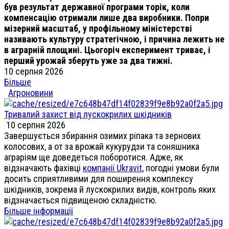
був результат державної програми торік, коли
компенсацію отримали лише два виробники. Попри
мізерний масштаб, у профільному міністерстві
називають культуру стратегічною, і причина лежить не
в аграрній площині. Цьогоріч експеримент триває, і
перший урожай зберуть уже за два тижні.
10 серпня 2026
Більше
Агроновини
Тривалий захист від лускокрилих шкідників
10 серпня 2026
Завершується збирання озимих ріпака та зернових
колосових, а от за врожай кукурудзи та соняшника
аграріям ще доведеться поборотися. Адже, як
відзначають фахівці
компанії Ukravit
, погодні умови були
досить сприятливими для поширення комплексу
шкідників, зокрема й лускокрилих видів, контроль яких
відзначається підвищеною складністю.
Більше інформації