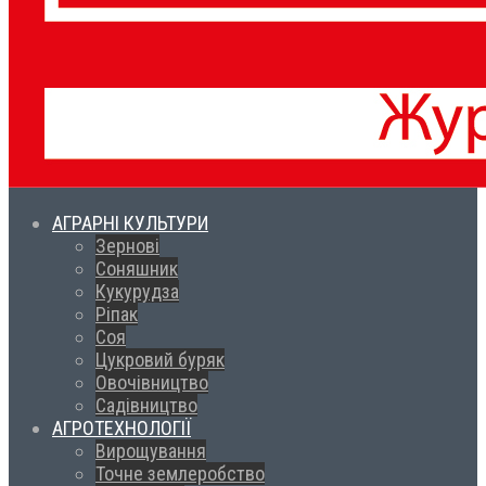
АГРАРНІ КУЛЬТУРИ
Зернові
Соняшник
Кукурудза
Ріпак
Соя
Цукровий буряк
Овочівництво
Садівництво
АГРОТЕХНОЛОГІЇ
Вирощування
Точне землеробство