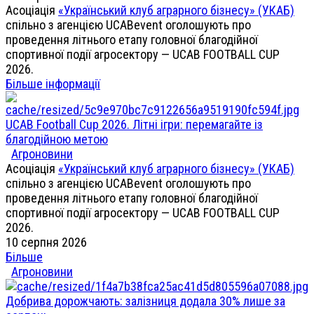
Асоціація
«Український клуб аграрного бізнесу» (УКАБ)
спільно з агенцією UCABevent оголошують про
проведення літнього етапу головної благодійної
спортивної події агросектору — UCAB FOOTBALL CUP
2026.
Більше інформації
UCAB Football Cup 2026. Літні ігри: перемагайте із
благодійною метою
Агроновини
Асоціація
«Український клуб аграрного бізнесу» (УКАБ)
спільно з агенцією UCABevent оголошують про
проведення літнього етапу головної благодійної
спортивної події агросектору — UCAB FOOTBALL CUP
2026.
10 серпня 2026
Більше
Агроновини
Добрива дорожчають: залізниця додала 30% лише за