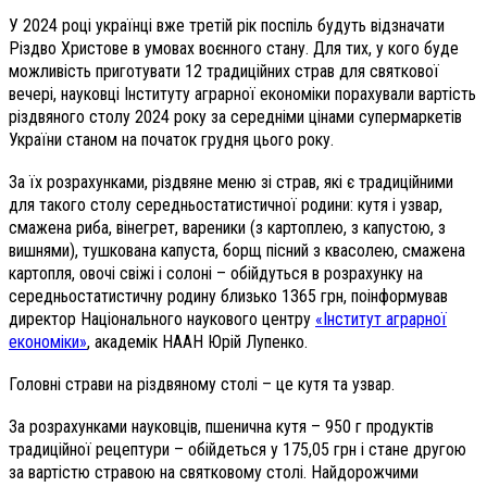
У 2024 році українці вже третій рік поспіль будуть відзначати
Різдво Христове в умовах воєнного стану. Для тих, у кого буде
можливість приготувати 12 традиційних страв для святкової
вечері, науковці Інституту аграрної економіки порахували вартість
різдвяного столу 2024 року за середніми цінами супермаркетів
України станом на початок грудня цього року.
За їх розрахунками, різдвяне меню зі страв, які є традиційними
для такого столу середньостатистичної родини: кутя і узвар,
смажена риба, вінегрет, вареники (з картоплею, з капустою, з
вишнями), тушкована капуста, борщ пісний з квасолею, смажена
картопля, овочі свіжі і солоні – обійдуться в розрахунку на
середньостатистичну родину близько 1365 грн,
поінформував
директор Національного наукового центру
«Інститут аграрної
економіки»
, академік НААН Юрій Лупенко.
Головні страви на різдвяному столі – це кутя та узвар.
За розрахунками науковців, пшенична кутя – 950 г продуктів
традиційної рецептури – обійдеться у 175,05 грн і стане другою
за вартістю стравою на святковому столі. Найдорожчими