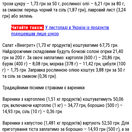
трохи цукру – 1,73 грн за 50 г, рослинної олії – 6,21 грн за 80 г,
за смаком: перець чорний та сіль (1,87 грн), лавровий лист (3,24
грн) або зелень.
Читайте також:
У листопаді в Україні із продуктів
подешевшав лише цукор
Салат «Вінегрет» (1,73 кг продуктів) коштуватиме 67,75 грн.
Найдорожчими складовими будуть бочкові солоні огірки 21,40
грн за 200 г. За овочі заплатимо: картопля (600 г) – 20,86 грн,
буряк (400 г) – 8,08 грн, морква (378 г) – 11,42 грн, цибуля (100
г) – 1,75 грн. Заправка рослинною олією коштує 3,88 грн за 50 г
та сіль за смаком (0,36 грн).
Традиційними пісними стравами є вареники.
Вареники з картоплею (1,51 кг продуктів) коштуватимуть 50,06
грн, включаючи картоплю (1 кг) – 34,77 грн, борошно (500 г) –
14,93 грн, сіль (10 г) – 0,36 грн.
Вареники з капустою (1,481 кг продуктів) вартують 52,50 грн. Для
приготування тіста заплатимо за борошно – 14,93 грн (500 г), а за