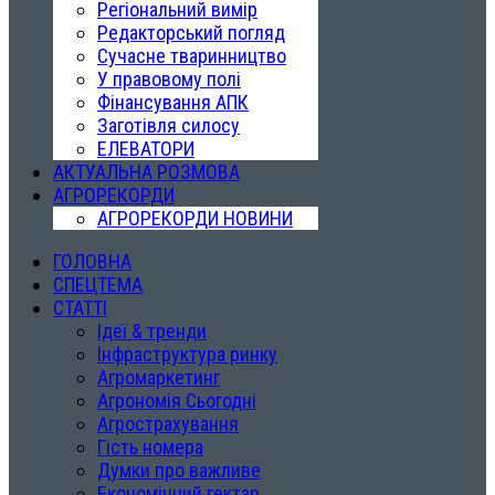
Регіональний вимір
Редакторський погляд
Сучасне тваринництво
У правовому полі
Фінансування АПК
Заготівля силосу
ЕЛЕВАТОРИ
АКТУАЛЬНА РОЗМОВА
АГРОРЕКОРДИ
АГРОРЕКОРДИ НОВИНИ
ГОЛОВНА
СПЕЦТЕМА
СТАТТІ
Ідеї & тренди
Інфраструктура ринку
Агромаркетинг
Агрономія Сьогодні
Агрострахування
Гість номера
Думки про важливе
Економічний гектар