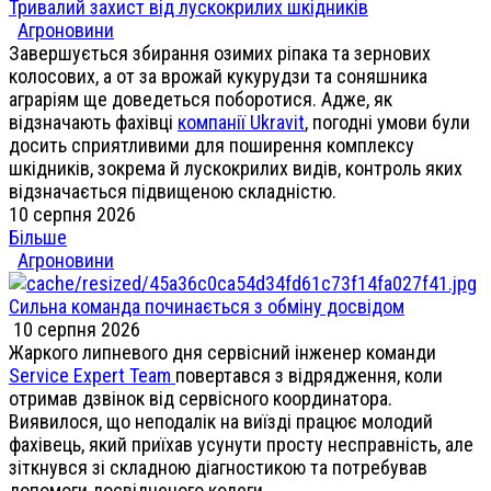
Тривалий захист від лускокрилих шкідників
Агроновини
Завершується збирання озимих ріпака та зернових
колосових, а от за врожай кукурудзи та соняшника
аграріям ще доведеться поборотися. Адже, як
відзначають фахівці
компанії Ukravit
, погодні умови були
досить сприятливими для поширення комплексу
шкідників, зокрема й лускокрилих видів, контроль яких
відзначається підвищеною складністю.
10 серпня 2026
Більше
Агроновини
Сильна команда починається з обміну досвідом
10 серпня 2026
Жаркого липневого дня сервісний інженер команди
Service Expert Team
повертався з відрядження, коли
отримав дзвінок від сервісного координатора.
Виявилося, що неподалік на виїзді працює молодий
фахівець, який приїхав усунути просту несправність, але
зіткнувся зі складною діагностикою та потребував
допомоги досвідченого колеги.