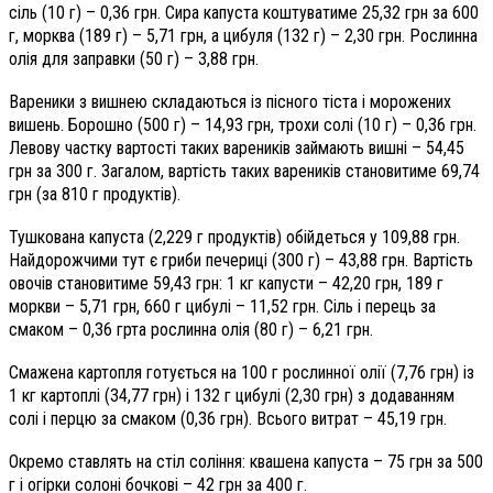
сіль (10 г) – 0,36 грн. Сира капуста коштуватиме 25,32 грн за 600
г, морква (189 г) – 5,71 грн, а цибуля (132 г) – 2,30 грн. Рослинна
олія для заправки (50 г) – 3,88 грн.
Вареники з вишнею складаються із пісного тіста і морожених
вишень. Борошно (500 г) – 14,93 грн, трохи солі (10 г) – 0,36 грн.
Левову частку вартості таких вареників займають вишні – 54,45
грн за 300 г. Загалом, вартість таких вареників становитиме 69,74
грн (за 810 г продуктів).
Тушкована капуста (2,229 г продуктів) обійдеться у 109,88 грн.
Найдорожчими тут є гриби печериці (300 г) – 43,88 грн. Вартість
овочів становитиме 59,43 грн: 1 кг капусти – 42,20 грн, 189 г
моркви – 5,71 грн, 660 г цибулі – 11,52 грн. Сіль і перець за
смаком – 0,36 грта рослинна олія (80 г) – 6,21 грн.
Смажена картопля готується на 100 г рослинної олії (7,76 грн) із
1 кг картоплі (34,77 грн) і 132 г цибулі (2,30 грн) з додаванням
солі і перцю за смаком (0,36 грн). Всього витрат – 45,19 грн.
Окремо ставлять на стіл соління: квашена капуста – 75 грн за 500
г і огірки солоні бочкові – 42 грн за 400 г.