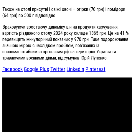
Також на столі присутні і свіжі овочі – огірки (70 грн) і помідори
(64 грн) по 500 г відповідно.
Враховуючи зростаючу динаміку цін на продукти харчування,
вартість різдвяного столу 2024 року складе 1365 грн. Це на 41 %
перевищить минулорічний показник у 970 грн. Таке подорожчання
значною мірою є наслідком проблем, пов’язаних із
повномасштабним вторгненням рф на територію України та
триваючими воєнними діями, підсумував Юрій Лупенко.
Facebook
Google Plus
Twitter
Linkedin
Pinterest