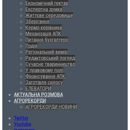
Економічний гектар
Експертна думка
Життєве середовище
Зберігання
Кермо керівника
Механізація АПК
Питання бухгалтерії
Подія
Регіональний вимір
Редакторський погляд
Сучасне тваринництво
У правовому полі
Фінансування АПК
Заготівля силосу
ЕЛЕВАТОРИ
АКТУАЛЬНА РОЗМОВА
АГРОРЕКОРДИ
АГРОРЕКОРДИ НОВИНИ
Twitter
Youtube