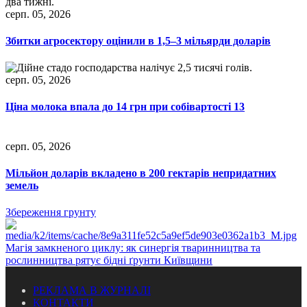
серп. 05, 2026
Збитки агросектору оцінили в 1,5–3 мільярди доларів
серп. 05, 2026
Ціна молока впала до 14 грн при собівартості 13
серп. 05, 2026
Мільйон доларів вкладено в 200 гектарів непридатних
земель
Збереження грунту
Магія замкненого циклу: як синергія тваринництва та
рослинництва рятує бідні ґрунти Київщини
РЕКЛАМА В ЖУРНАЛІ
КОНТАКТИ