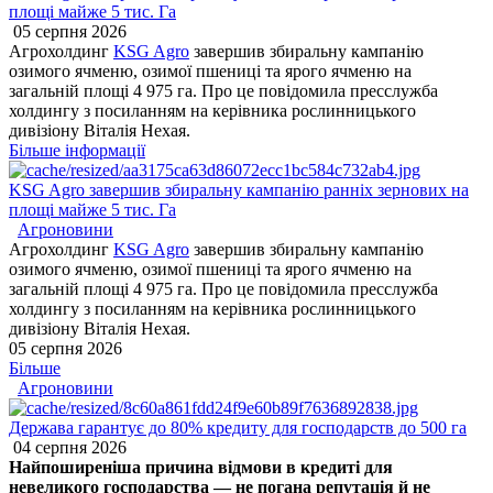
площі майже 5 тис. Га
05 серпня 2026
Агрохолдинг
KSG Agro
завершив збиральну кампанію
озимого ячменю, озимої пшениці та ярого ячменю на
загальній площі 4 975 га. Про це повідомила пресслужба
холдингу з посиланням на керівника рослинницького
дивізіону Віталія Нехая.
Більше інформації
KSG Agro завершив збиральну кампанію ранніх зернових на
площі майже 5 тис. Га
Агроновини
Агрохолдинг
KSG Agro
завершив збиральну кампанію
озимого ячменю, озимої пшениці та ярого ячменю на
загальній площі 4 975 га. Про це повідомила пресслужба
холдингу з посиланням на керівника рослинницького
дивізіону Віталія Нехая.
05 серпня 2026
Більше
Агроновини
Держава гарантує до 80% кредиту для господарств до 500 га
04 серпня 2026
Найпоширеніша причина відмови в кредиті для
невеликого господарства — не погана репутація й не