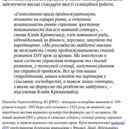
забезпечити високі стандарти якості селекційної роботи.
«Геополітичні кризи продовжуватимуть
впливати на аграрні ринки, а очікувана
волатильність ринків спричиняє зростання
невизначеності для всіх компаній сектору», –
сказав Клайв Крюккемаєр, член виконавчої ради,
відповідальний за фінанси, персонал, закупівлю та
виробництво. «Ми розглядаємо майбутні виклики
як можливість і тому продовжуватимемо сталий
розвиток DSV крок за кроком. Ми інвестуємо в
наші системи управління товарами та сталий
розвиток, у технології селекції, логістичні рішення
та стратегії продажів. Все це для наших
співробітників, наших клієнтів та партнерів у
сільському господарстві, а також інших секторах,
з якими ми формуємо та розділяємо майбутнє», –
підсумував Клайв Крюккемайєр.
Deutsche Saatveredelung AG (DSV) – німецька селекційна компанія зі 100-
річною історіє. DSV бере свій початок з 1923 року як компанії, що
виробляла насіння кормових культур для фермерів, що її заснували. На
даний момент DSV є одним зі світових лідерів у селекції ріпаку, зернових
культур, а також кормових та газонних трав. Крім материнської
компанії
DSV
представлена дочірніми компаніями у Франції, Данії, Нідерландах,