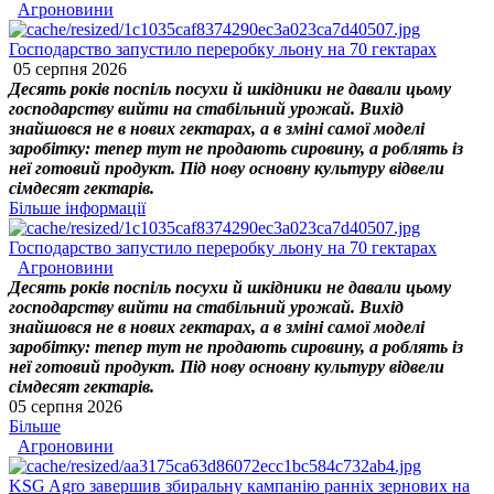
Агроновини
Господарство запустило переробку льону на 70 гектарах
05 серпня 2026
Десять років поспіль посухи й шкідники не давали цьому
господарству вийти на стабільний урожай. Вихід
знайшовся не в нових гектарах, а в зміні самої моделі
заробітку: тепер тут не продають сировину, а роблять із
неї готовий продукт. Під нову основну культуру відвели
сімдесят гектарів.
Більше інформації
Господарство запустило переробку льону на 70 гектарах
Агроновини
Десять років поспіль посухи й шкідники не давали цьому
господарству вийти на стабільний урожай. Вихід
знайшовся не в нових гектарах, а в зміні самої моделі
заробітку: тепер тут не продають сировину, а роблять із
неї готовий продукт. Під нову основну культуру відвели
сімдесят гектарів.
05 серпня 2026
Більше
Агроновини
KSG Agro завершив збиральну кампанію ранніх зернових на