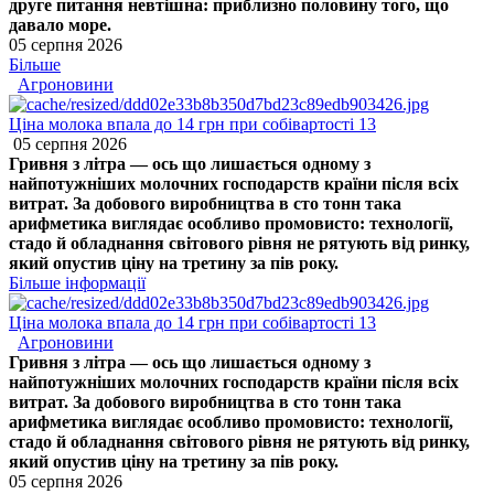
друге питання невтішна: приблизно половину того, що
давало море.
05 серпня 2026
Більше
Агроновини
Ціна молока впала до 14 грн при собівартості 13
05 серпня 2026
Гривня з літра — ось що лишається одному з
найпотужніших молочних господарств країни після всіх
витрат. За добового виробництва в сто тонн така
арифметика виглядає особливо промовисто: технології,
стадо й обладнання світового рівня не рятують від ринку,
який опустив ціну на третину за пів року.
Більше інформації
Ціна молока впала до 14 грн при собівартості 13
Агроновини
Гривня з літра — ось що лишається одному з
найпотужніших молочних господарств країни після всіх
витрат. За добового виробництва в сто тонн така
арифметика виглядає особливо промовисто: технології,
стадо й обладнання світового рівня не рятують від ринку,
який опустив ціну на третину за пів року.
05 серпня 2026