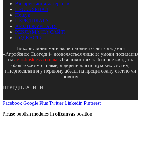
Використання матеріалів
ПРО ЖУРНАЛ
Пошук
ПЕРЕДПЛАТА
АРХІВ ЖУРНАЛУ
РЕКЛАМА НА САЙТІ
ПОДКАСТИ
Використання матеріалів і новин із сайту видання
«Агробізнес Сьогодні» дозволяється лише за умови посилання
на
agro-business.com.ua
. Для новинних та інтернет-видань
обов'язковим є пряме, відкрите для пошукових систем,
гіперпосилання у першому абзаці на процитовану статтю чи
новину.
ПЕРЕДПЛАТИТИ
Facebook
Google Plus
Twitter
Linkedin
Pinterest
Please publish modules in
offcanvas
position.