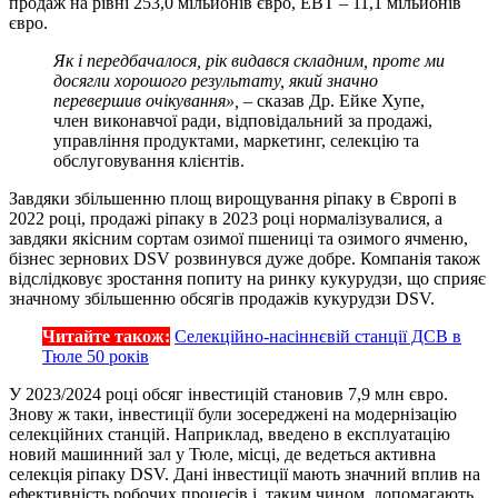
продаж на рівні 253,0 мільйонів євро, EBT – 11,1 мільйонів
євро.
Як і передбачалося, рік видався складним, проте ми
досягли хорошого результату, який значно
перевершив очікування», –
сказав Др. Ейке Хупе,
член виконавчої ради, відповідальний за продажі,
управління продуктами, маркетинг, селекцію та
обслуговування клієнтів.
Завдяки збільшенню площ вирощування ріпаку в Європі в
2022 році, продажі ріпаку в 2023 році нормалізувалися, а
завдяки якісним сортам озимої пшениці та озимого ячменю,
бізнес зернових DSV розвинувся дуже добре. Компанія також
відслідковує зростання попиту на ринку кукурудзи, що сприяє
значному збільшенню обсягів продажів кукурудзи DSV.
Читайте також:
Селекційно-насіннєвій станції ДСВ в
Тюле 50 років
У 2023/2024 році обсяг інвестицій становив 7,9 млн євро.
Знову ж таки, інвестиції були зосереджені на модернізацію
селекційних станцій. Наприклад, введено в експлуатацію
новий машинний зал у Тюле, місці, де ведеться активна
селекція ріпаку DSV. Дані інвестиції мають значний вплив на
ефективність робочих процесів і, таким чином, допомагають