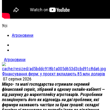
Усі
Агроновини
Агроновини
Фінансування ферм: у проєкт вкладають 85 млн доларів
07 серпня 2026
Мікро- та малі господарства отримали окремий
фінансовий сервіс, зібраний в одному онлайн-кабінеті —
від рахунку до маркетплейсу агротоварів. Розробники
позиціонують його як відповідь на дві проблеми, які
фермери називають частіше за брак грошей: складні
банківські процедури та потребу їхати до відділення.