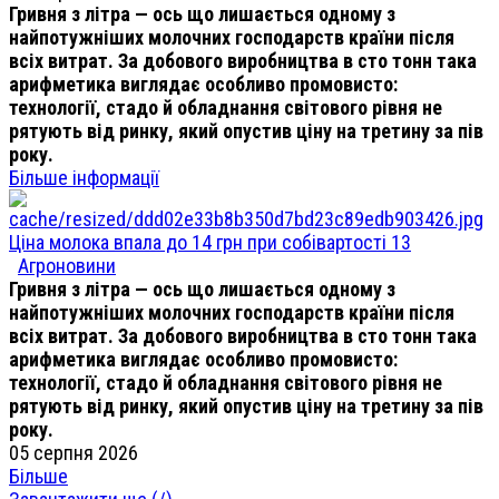
Гривня з літра — ось що лишається одному з
найпотужніших молочних господарств країни після
всіх витрат. За добового виробництва в сто тонн така
арифметика виглядає особливо промовисто:
технології, стадо й обладнання світового рівня не
рятують від ринку, який опустив ціну на третину за пів
року.
Більше інформації
Ціна молока впала до 14 грн при собівартості 13
Агроновини
Гривня з літра — ось що лишається одному з
найпотужніших молочних господарств країни після
всіх витрат. За добового виробництва в сто тонн така
арифметика виглядає особливо промовисто:
технології, стадо й обладнання світового рівня не
рятують від ринку, який опустив ціну на третину за пів
року.
05 серпня 2026
Більше