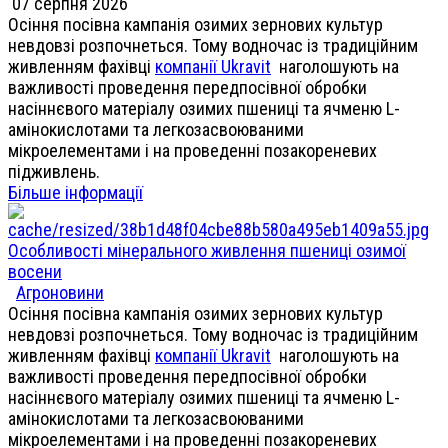
07 серпня 2026
Осіння посівна кампанія озимих зернових культур
невдовзі розпочнеться. Тому водночас із традиційним
живленням фахівці
компанії Ukravit
наголошують на
важливості проведення передпосівної обробки
насіннєвого матеріалу озимих пшениці та ячменю L-
амінокислотами та легкозасвоюваними
мікроелементами і на проведенні позакореневих
підживлень.
Більше інформації
Особливості мінерального живлення пшениці озимої
восени
Агроновини
Осіння посівна кампанія озимих зернових культур
невдовзі розпочнеться. Тому водночас із традиційним
живленням фахівці
компанії Ukravit
наголошують на
важливості проведення передпосівної обробки
насіннєвого матеріалу озимих пшениці та ячменю L-
амінокислотами та легкозасвоюваними
мікроелементами і на проведенні позакореневих