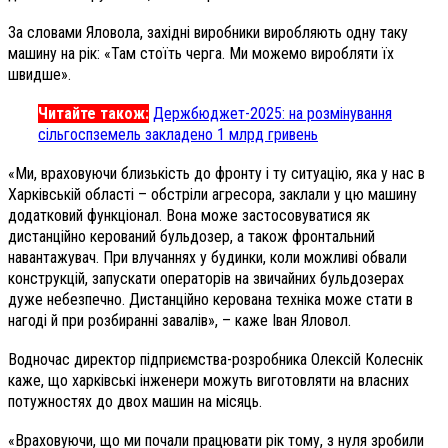
За словами Яловола, західні виробники виробляють одну таку
машину на рік: «Там стоїть черга. Ми можемо виробляти їх
швидше».
Читайте також:
Держбюджет-2025: на розмінування
сільгоспземель закладено 1 млрд гривень
«Ми, враховуючи близькість до фронту і ту ситуацію, яка у нас в
Харківській області – обстріли агресора, заклали у цю машину
додатковий функціонал. Вона може застосовуватися як
дистанційно керований бульдозер, а також фронтальний
навантажувач. При влучаннях у будинки, коли можливі обвали
конструкцій, запускати операторів на звичайних бульдозерах
дуже небезпечно. Дистанційно керована техніка може стати в
нагоді й при розбиранні завалів», – каже Іван Яловол.
Водночас директор підприємства-розробника Олексій Колеснік
каже, що харківські інженери можуть виготовляти на власних
потужностях до двох машин на місяць.
«Враховуючи, що ми почали працювати рік тому, з нуля зробили