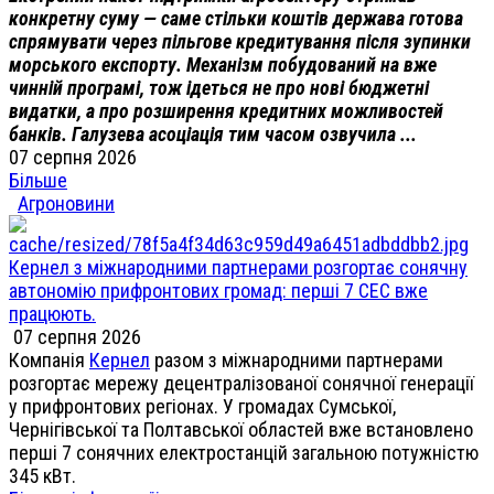
конкретну суму — саме стільки коштів держава готова
спрямувати через пільгове кредитування після зупинки
морського експорту. Механізм побудований на вже
чинній програмі, тож ідеться не про нові бюджетні
видатки, а про розширення кредитних можливостей
банків. Галузева асоціація тим часом озвучила ...
07 серпня 2026
Більше
Агроновини
Кернел з міжнародними партнерами розгортає сонячну
автономію прифронтових громад: перші 7 СЕС вже
працюють.
07 серпня 2026
Компанія
Кернел
разом з міжнародними партнерами
розгортає мережу децентралізованої сонячної генерації
у прифронтових регіонах. У громадах Сумської,
Чернігівської та Полтавської областей вже встановлено
перші 7 сонячних електростанцій загальною потужністю
345 кВт.