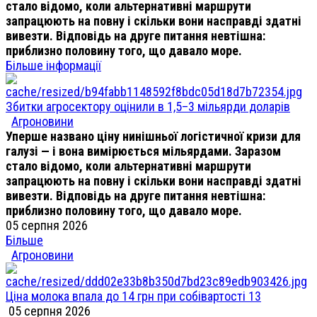
стало відомо, коли альтернативні маршрути
запрацюють на повну і скільки вони насправді здатні
вивезти. Відповідь на друге питання невтішна:
приблизно половину того, що давало море.
Більше інформації
Збитки агросектору оцінили в 1,5–3 мільярди доларів
Агроновини
Уперше названо ціну нинішньої логістичної кризи для
галузі — і вона вимірюється мільярдами. Заразом
стало відомо, коли альтернативні маршрути
запрацюють на повну і скільки вони насправді здатні
вивезти. Відповідь на друге питання невтішна:
приблизно половину того, що давало море.
05 серпня 2026
Більше
Агроновини
Ціна молока впала до 14 грн при собівартості 13
05 серпня 2026