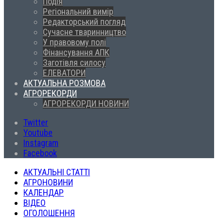
Подія
Регіональний вимір
Редакторський погляд
Сучасне тваринництво
У правовому полі
Фінансування АПК
Заготівля силосу
ЕЛЕВАТОРИ
АКТУАЛЬНА РОЗМОВА
АГРОРЕКОРДИ
АГРОРЕКОРДИ НОВИНИ
Twitter
Youtube
Instagram
Facebook
АКТУАЛЬНІ СТАТТІ
АГРОНОВИНИ
КАЛЕНДАР
ВІДЕО
ОГОЛОШЕННЯ