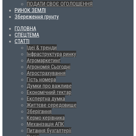
ПОДАТИ СВОЄ ОГОЛОШЕННЯ
РИНОК ЗЕМЛІ
Збереження грунту
ГОЛОВНА
СПЕЦТЕМА
СТАТТІ
Ідеї & тренди
Інфраструктура ринку
Агромаркетинг
Агрономія Сьогодні
Агрострахування
Гість номера
Думки про важливе
Економічний гектар
Експертна думка
Життєве середовище
Зберігання
Кермо керівника
Механізація АПК
Питання бухгалтерії