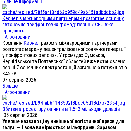
Більше інформації
Кернел з міжнародними партнерами розгортає сонячну
автономію прифронтових громад: перші 7 СЕС вже
працюють.
Агроновини
Компанія
Кернел
разом з міжнародними партнерами
розгортає мережу децентралізованої сонячної генерації
у прифронтових регіонах. У громадах Сумської,
Чернігівської та Полтавської областей вже встановлено
перші 7 сонячних електростанцій загальною потужністю
345 кВт.
07 серпня 2026
Більше
Агроновини
Збитки агросектору оцінили в 1,5–3 мільярди доларів
05 серпня 2026
Уперше названо ціну нинішньої логістичної кризи для
галузі — і вона вимірюється мільярдами. Заразом