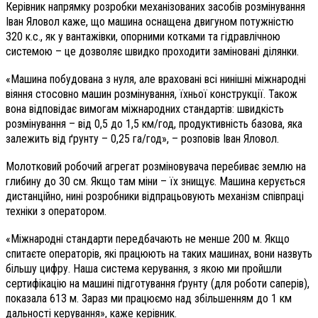
Керівник напрямку розробки механізованих засобів розмінування
Іван Яловол каже, що машина оснащена двигуном потужністю
320 к.с., як у вантажівки, опорними котками та гідравлічною
системою – це дозволяє швидко проходити заміновані ділянки.
«Машина побудована з нуля, але враховані всі нинішні міжнародні
віяння стосовно машин розмінування, їхньої конструкції. Також
вона відповідає вимогам міжнародних стандартів: швидкість
розмінування – від 0,5 до 1,5 км/год, продуктивність базова, яка
залежить від ґрунту – 0,25 га/год», – розповів Іван Яловол.
Молотковий робочий агрегат розміновувача перебиває землю на
глибину до 30 см. Якщо там міни – їх знищує. Машина керується
дистанційно, нині розробники відпрацьовують механізм співпраці
техніки з оператором.
«Міжнародні стандарти передбачають не менше 200 м. Якщо
спитаєте операторів, які працюють на таких машинах, вони назвуть
більшу цифру. Наша система керування, з якою ми пройшли
сертифікацію на машині підготування ґрунту (для роботи саперів),
показала 613 м. Зараз ми працюємо над збільшенням до 1 км
дальності керування», каже керівник.