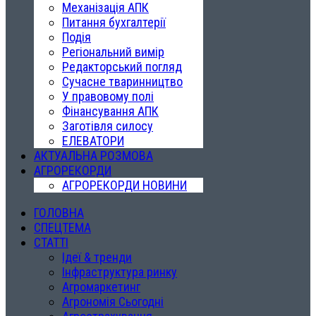
Механізація АПК
Питання бухгалтерії
Подія
Регіональний вимір
Редакторський погляд
Сучасне тваринництво
У правовому полі
Фінансування АПК
Заготівля силосу
ЕЛЕВАТОРИ
АКТУАЛЬНА РОЗМОВА
АГРОРЕКОРДИ
АГРОРЕКОРДИ НОВИНИ
ГОЛОВНА
СПЕЦТЕМА
СТАТТІ
Ідеї & тренди
Інфраструктура ринку
Агромаркетинг
Агрономія Сьогодні