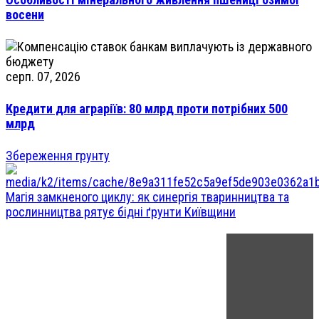
восени
серп. 07, 2026
Кредити для аграріїв: 80 млрд проти потрібних 500
млрд
Збереження грунту
Магія замкненого циклу: як синергія тваринництва та
рослинництва рятує бідні ґрунти Київщини