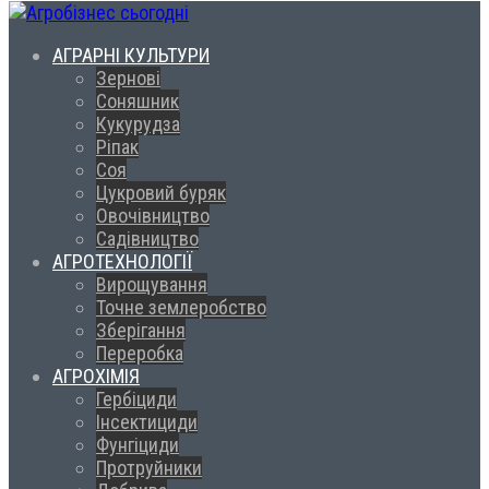
АГРАРНІ КУЛЬТУРИ
Зернові
Соняшник
Кукурудза
Ріпак
Соя
Цукровий буряк
Овочівництво
Садівництво
АГРОТЕХНОЛОГІЇ
Вирощування
Точне землеробство
Зберігання
Переробка
АГРОХІМІЯ
Гербіциди
Інсектициди
Фунгіциди
Протруйники