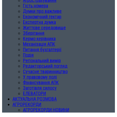
Агрострахування
Гість номера
Думки про важливе
Економічний гектар
Експертна думка
Життєве середовище
Зберігання
Кермо керівника
Механізація АПК
Питання бухгалтерії
Подія
Регіональний вимір
Редакторський погляд
Сучасне тваринництво
У правовому полі
Фінансування АПК
Заготівля силосу
ЕЛЕВАТОРИ
АКТУАЛЬНА РОЗМОВА
АГРОРЕКОРДИ
АГРОРЕКОРДИ НОВИНИ