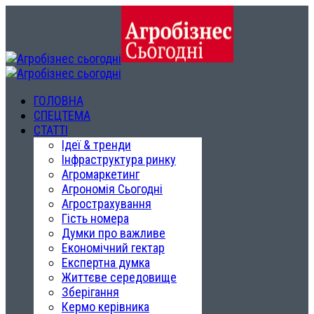
ГОЛОВНА
СПЕЦТЕМА
СТАТТІ
Ідеї & тренди
Інфраструктура ринку
Агромаркетинг
Агрономія Сьогодні
Агрострахування
Гість номера
Думки про важливе
Економічний гектар
Експертна думка
Життєве середовище
Зберігання
Кермо керівника