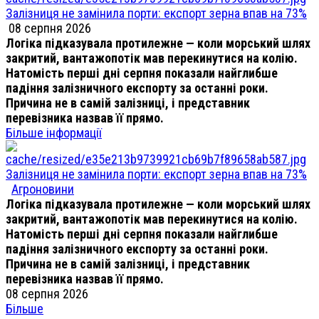
Залізниця не замінила порти: експорт зерна впав на 73%
08 серпня 2026
Логіка підказувала протилежне — коли морський шлях
закритий, вантажопотік мав перекинутися на колію.
Натомість перші дні серпня показали найглибше
падіння залізничного експорту за останні роки.
Причина не в самій залізниці, і представник
перевізника назвав її прямо.
Більше інформації
Залізниця не замінила порти: експорт зерна впав на 73%
Агроновини
Логіка підказувала протилежне — коли морський шлях
закритий, вантажопотік мав перекинутися на колію.
Натомість перші дні серпня показали найглибше
падіння залізничного експорту за останні роки.
Причина не в самій залізниці, і представник
перевізника назвав її прямо.
08 серпня 2026
Більше