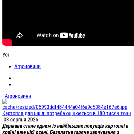
Усі
Агроновини
Агроновини
Картопля для шкіл: потреба оцінюється в 180 тисяч тонн
08 серпня 2026
Держава стане одним із найбільших покупців картоплі в
країні вже цієї осені. Безплатне гаряче харчування з