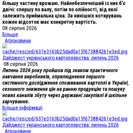
більшу частину врожаю. Найнебезпечніший із них б'є
двічі: спершу по валу, потім по олійності, від якої
залежить приймальна ціна. За нинішніх котирувань
кожен відсоток має конкретну вартість.
08 серпня 2026
Більше
Агроновини
Дайджест українського картоплярства: липень 2026
08 серпня 2026
Липень 2026 року пройшов під знаком практичного
навчання виробників, оприлюднення першого
системного дослідження споживання картоплі в Україні,
сезонного зниження цін на ранню продукцію та пошуку
нових каналів збуту через державні закупівлі й шкільне
харчування.
Більше інформації
Дайджест українського картоплярства: липень 2026
Агроновини