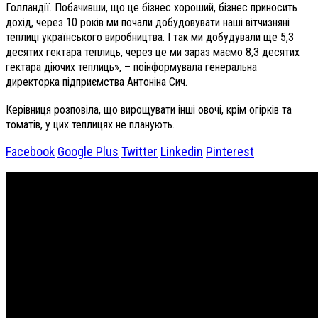
Голландії. Побачивши, що це бізнес хороший, бізнес приносить
дохід, через 10 років ми почали добудовувати наші вітчизняні
теплиці українського виробництва. І так ми добудували ще 5,3
десятих гектара теплиць, через це ми зараз маємо 8,3 десятих
гектара діючих теплиць», – поінформувала генеральна
директорка підприємства Антоніна Сич.
Керівниця розповіла, що вирощувати інші овочі, крім огірків та
томатів, у цих теплицях не планують.
Facebook
Google Plus
Twitter
Linkedin
Pinterest