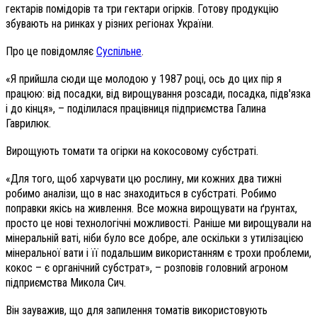
гектарів помідорів та три гектари огірків. Готову продукцію
збувають на ринках у різних регіонах України.
Про це повідомляє
Суспільне
.
«Я прийшла сюди ще молодою у 1987 році, ось до цих пір я
працюю: від посадки, від вирощування розсади, посадка, підв'язка
і до кінця», – поділилася працівниця підприємства Галина
Гаврилюк.
Вирощують томати та огірки на кокосовому субстраті.
«Для того, щоб харчувати цю рослину, ми кожних два тижні
робимо аналізи, що в нас знаходиться в субстраті. Робимо
поправки якісь на живлення. Все можна вирощувати на ґрунтах,
просто це нові технологічні можливості. Раніше ми вирощували на
мінеральній ваті, ніби було все добре, але оскільки з утилізацією
мінеральної вати і її подальшим використанням є трохи проблеми,
кокос – є органічний субстрат», – розповів головний агроном
підприємства Микола Сич.
Він зауважив, що для запилення томатів використовують