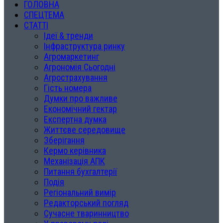
ГОЛОВНА
СПЕЦТЕМА
СТАТТІ
Ідеї & тренди
Інфраструктура ринку
Агромаркетинг
Агрономія Сьогодні
Агрострахування
Гість номера
Думки про важливе
Економічний гектар
Експертна думка
Життєве середовище
Зберігання
Кермо керівника
Механізація АПК
Питання бухгалтерії
Подія
Регіональний вимір
Редакторський погляд
Сучасне тваринництво