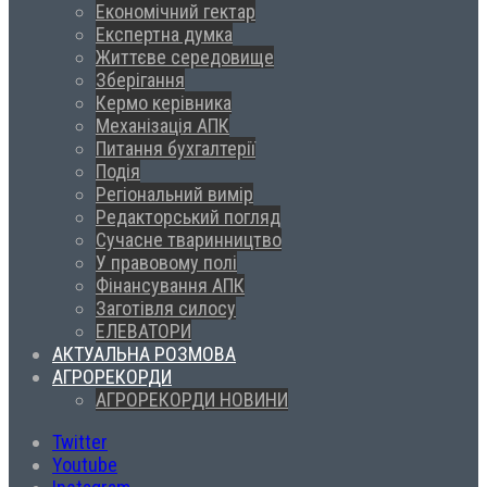
Економічний гектар
Експертна думка
Життєве середовище
Зберігання
Кермо керівника
Механізація АПК
Питання бухгалтерії
Подія
Регіональний вимір
Редакторський погляд
Сучасне тваринництво
У правовому полі
Фінансування АПК
Заготівля силосу
ЕЛЕВАТОРИ
АКТУАЛЬНА РОЗМОВА
АГРОРЕКОРДИ
АГРОРЕКОРДИ НОВИНИ
Twitter
Youtube