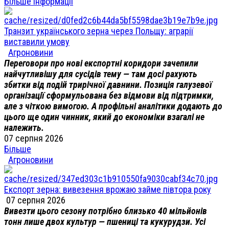
Більше інформації
Транзит українського зерна через Польщу: аграрії
виставили умову
Агроновини
Переговори про нові експортні коридори зачепили
найчутливішу для сусідів тему — там досі рахують
збитки від подій трирічної давнини. Позиція галузевої
організації сформульована без відмови від підтримки,
але з чіткою вимогою. А профільні аналітики додають до
цього ще один чинник, який до економіки взагалі не
належить.
07 серпня 2026
Більше
Агроновини
Експорт зерна: вивезення врожаю займе півтора року
07 серпня 2026
Вивезти цього сезону потрібно близько 40 мільйонів
тонн лише двох культур — пшениці та кукурудзи. Усі