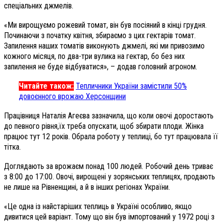
спеціальних джмелів.
«Ми вирощуємо рожевий томат, він був посіяний в кінці грудня.
Починаючи з початку квітня, збираємо з цих гектарів томат.
Запилення наших томатів виконують джмелі, які ми привозимо
кожного місяця, по два-три вулика на гектар, бо без них
запилення не буде відбуватися», – додав головний агроном.
Читайте також:
Тепличники України замістили 50%
довоєнного врожаю Херсонщини
Працівниця Наталія Агеєва зазначила, що коли овочі доростають
до певного рівня,їх треба опускати, щоб збирати плоди. Жінка
працює тут 12 років. Обрала роботу у теплиці, бо тут працювала її
тітка.
Доглядають за врожаєм понад 100 людей. Робочий день триває
з 8:00 до 17:00. Овочі, вирощені у зорянських теплицях, продають
не лише на Рівненщині, а й в інших регіонах України.
«Це одна із найстаріших теплиць в Україні особливо, якщо
дивитися цей варіант. Тому що він був імпортований у 1972 році з