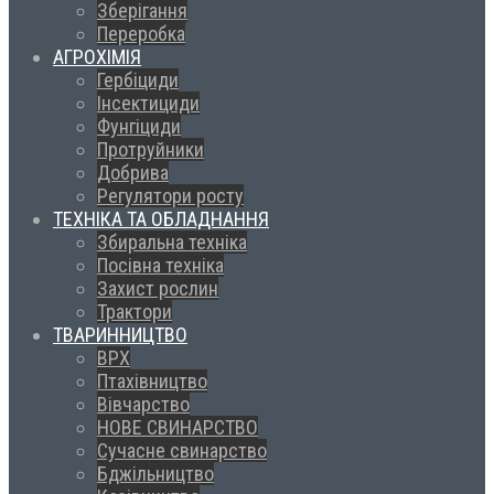
Зберігання
Переробка
АГРОХІМІЯ
Гербіциди
Інсектициди
Фунгіциди
Протруйники
Добрива
Регулятори росту
ТЕХНІКА ТА ОБЛАДНАННЯ
Збиральна техніка
Посівна техніка
Захист рослин
Трактори
ТВАРИННИЦТВО
ВРХ
Птахівництво
Вівчарство
НОВЕ СВИНАРСТВО
Сучасне свинарство
Бджільництво