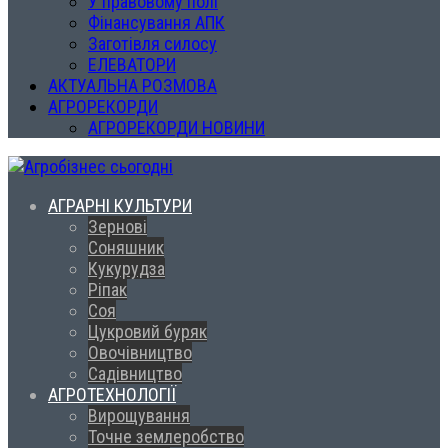
У правовому полі
Фінансування АПК
Заготівля силосу
ЕЛЕВАТОРИ
АКТУАЛЬНА РОЗМОВА
АГРОРЕКОРДИ
АГРОРЕКОРДИ НОВИНИ
АГРАРНІ КУЛЬТУРИ
Зернові
Соняшник
Кукурудза
Ріпак
Соя
Цукровий буряк
Овочівництво
Садівництво
АГРОТЕХНОЛОГІЇ
Вирощування
Точне землеробство