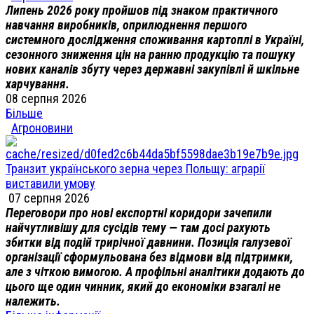
Липень 2026 року пройшов під знаком практичного
навчання виробників, оприлюднення першого
системного дослідження споживання картоплі в Україні,
сезонного зниження цін на ранню продукцію та пошуку
нових каналів збуту через державні закупівлі й шкільне
харчування.
08 серпня 2026
Більше
Агроновини
Транзит українського зерна через Польщу: аграрії
виставили умову
07 серпня 2026
Переговори про нові експортні коридори зачепили
найчутливішу для сусідів тему — там досі рахують
збитки від подій трирічної давнини. Позиція галузевої
організації сформульована без відмови від підтримки,
але з чіткою вимогою. А профільні аналітики додають до
цього ще один чинник, який до економіки взагалі не
належить.