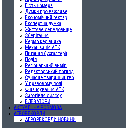
Гість номера
Думки про важливе
Економічний гектар
Експертна думка
Життєве середовище
Зберігання
Кермо керівника
Механізація АПК
Питання бухгалтерії
Подія
Регіональний вимір
Редакторський погляд
Сучасне тваринництво
У правовому полі
Фінансування АПК
Заготівля силосу
ЕЛЕВАТОРИ
АКТУАЛЬНА РОЗМОВА
АГРОРЕКОРДИ
АГРОРЕКОРДИ НОВИНИ