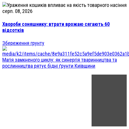
серп. 08, 2026
Хвороби соняшнику: втрати врожаю сягають 60
відсотків
Збереження грунту
Магія замкненого циклу: як синергія тваринництва та
рослинництва рятує бідні ґрунти Київщини