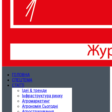
ГОЛОВНА
СПЕЦТЕМА
СТАТТІ
Ідеї & тренди
Інфраструктура ринку
Агромаркетинг
Агрономія Сьогодні
Агрострахування