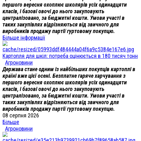
першого вересня охоплює школярів усіх одинадцяти
класів, і базові овочі до нього закуповують
централізовано, за бюджетні кошти. Умови участі в
таких закупівлях відрізняються від звичного для
виробників продажу партії гуртовому покупцю.
Більше інформації
Картопля для шкіл: потреба оцінюється в 180 тисяч тонн
Агроновини
Держава стане одним із найбільших покупців картоплі в
країні вже цієї осені. Безплатне гаряче харчування з
першого вересня охоплює школярів усіх одинадцяти
класів, і базові овочі до нього закуповують
централізовано, за бюджетні кошти. Умови участі в
таких закупівлях відрізняються від звичного для
виробників продажу партії гуртовому покупцю.
08 серпня 2026
Більше
Агроновини