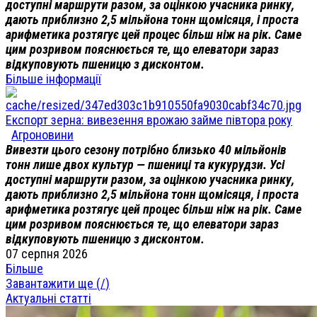
доступні маршрути разом, за оцінкою учасника ринку,
дають приблизно 2,5 мільйона тонн щомісяця, і проста
арифметика розтягує цей процес більш ніж на рік. Саме
цим розривом пояснюється те, що елеватори зараз
відкуповують пшеницю з дисконтом.
Більше інформації
Експорт зерна: вивезення врожаю займе півтора року
Агроновини
Вивезти цього сезону потрібно близько 40 мільйонів
тонн лише двох культур — пшениці та кукурудзи. Усі
доступні маршрути разом, за оцінкою учасника ринку,
дають приблизно 2,5 мільйона тонн щомісяця, і проста
арифметика розтягує цей процес більш ніж на рік. Саме
цим розривом пояснюється те, що елеватори зараз
відкуповують пшеницю з дисконтом.
07 серпня 2026
Більше
Завантажити ще (
/
)
Актуальні статті