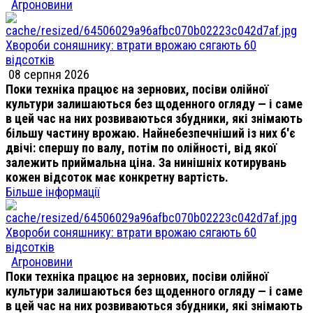
Агроновини
Хвороби соняшнику: втрати врожаю сягають 60
відсотків
08 серпня 2026
Поки техніка працює на зернових, посіви олійної
культури залишаються без щоденного огляду — і саме
в цей час на них розвиваються збудники, які знімають
більшу частину врожаю. Найнебезпечніший із них б'є
двічі: спершу по валу, потім по олійності, від якої
залежить приймальна ціна. За нинішніх котирувань
кожен відсоток має конкретну вартість.
Більше інформації
Хвороби соняшнику: втрати врожаю сягають 60
відсотків
Агроновини
Поки техніка працює на зернових, посіви олійної
культури залишаються без щоденного огляду — і саме
в цей час на них розвиваються збудники, які знімають