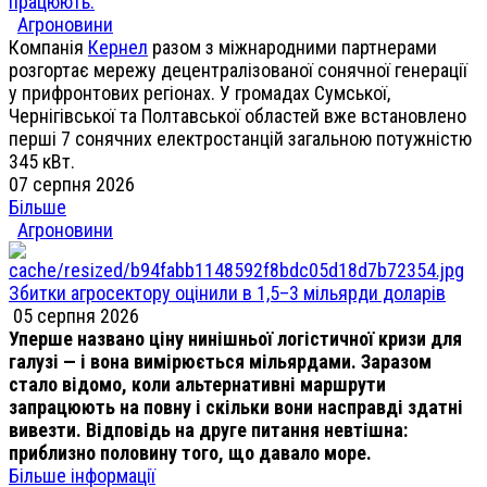
працюють.
Агроновини
Компанія
Кернел
разом з міжнародними партнерами
розгортає мережу децентралізованої сонячної генерації
у прифронтових регіонах. У громадах Сумської,
Чернігівської та Полтавської областей вже встановлено
перші 7 сонячних електростанцій загальною потужністю
345 кВт.
07 серпня 2026
Більше
Агроновини
Збитки агросектору оцінили в 1,5–3 мільярди доларів
05 серпня 2026
Уперше названо ціну нинішньої логістичної кризи для
галузі — і вона вимірюється мільярдами. Заразом
стало відомо, коли альтернативні маршрути
запрацюють на повну і скільки вони насправді здатні
вивезти. Відповідь на друге питання невтішна:
приблизно половину того, що давало море.
Більше інформації