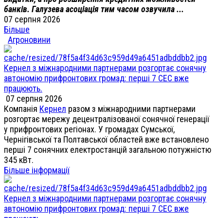
банків. Галузева асоціація тим часом озвучила ...
07 серпня 2026
Більше
Агроновини
Кернел з міжнародними партнерами розгортає сонячну
автономію прифронтових громад: перші 7 СЕС вже
працюють.
07 серпня 2026
Компанія
Кернел
разом з міжнародними партнерами
розгортає мережу децентралізованої сонячної генерації
у прифронтових регіонах. У громадах Сумської,
Чернігівської та Полтавської областей вже встановлено
перші 7 сонячних електростанцій загальною потужністю
345 кВт.
Більше інформації
Кернел з міжнародними партнерами розгортає сонячну
автономію прифронтових громад: перші 7 СЕС вже