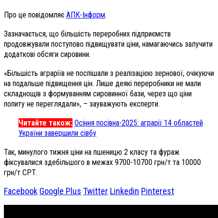
Про це повідомляє
АПК-Інформ
.
Зазначається, що більшість переробних підприємств
продовжували поступово підвищувати ціни, намагаючись залучити
додаткові обсяги сировини.
«Більшість аграріїв не поспішали з реалізацією зернової, очікуючи
на подальше підвищення цін. Лише деякі переробники не мали
складнощів з формуванням сировинної бази, через що ціни
попиту не переглядали», – зауважують експерти.
Читайте також:
Осіння посівна-2025: аграрії 14 областей
України завершили сівбу
Так, минулого тижня ціни на пшеницю 2 класу та фураж
фіксувалися здебільшого в межах 9700-10700 грн/т та 10000
грн/т СРТ.
Facebook
Google Plus
Twitter
Linkedin
Pinterest