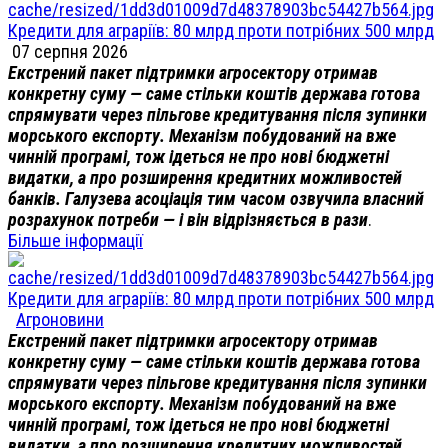
Кредити для аграріїв: 80 млрд проти потрібних 500 млрд
07 серпня 2026
Екстрений пакет підтримки агросектору отримав
конкретну суму — саме стільки коштів держава готова
спрямувати через пільгове кредитування після зупинки
морського експорту. Механізм побудований на вже
чинній програмі, тож ідеться не про нові бюджетні
видатки, а про розширення кредитних можливостей
банків. Галузева асоціація тим часом озвучила власний
розрахунок потреби — і він відрізняється в рази
.
Більше інформації
Кредити для аграріїв: 80 млрд проти потрібних 500 млрд
Агроновини
Екстрений пакет підтримки агросектору отримав
конкретну суму — саме стільки коштів держава готова
спрямувати через пільгове кредитування після зупинки
морського експорту. Механізм побудований на вже
чинній програмі, тож ідеться не про нові бюджетні
видатки, а про розширення кредитних можливостей