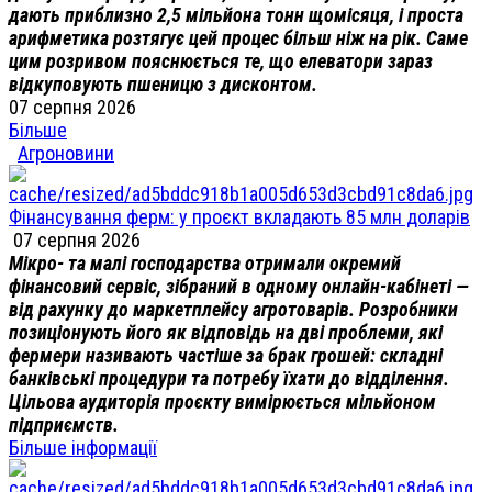
дають приблизно 2,5 мільйона тонн щомісяця, і проста
арифметика розтягує цей процес більш ніж на рік. Саме
цим розривом пояснюється те, що елеватори зараз
відкуповують пшеницю з дисконтом.
07 серпня 2026
Більше
Агроновини
Фінансування ферм: у проєкт вкладають 85 млн доларів
07 серпня 2026
Мікро- та малі господарства отримали окремий
фінансовий сервіс, зібраний в одному онлайн-кабінеті —
від рахунку до маркетплейсу агротоварів. Розробники
позиціонують його як відповідь на дві проблеми, які
фермери називають частіше за брак грошей: складні
банківські процедури та потребу їхати до відділення.
Цільова аудиторія проєкту вимірюється мільйоном
підприємств.
Більше інформації