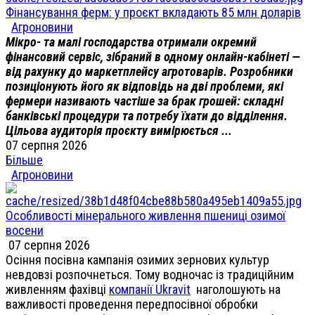
Фінансування ферм: у проєкт вкладають 85 млн доларів
Агроновини
Мікро- та малі господарства отримали окремий
фінансовий сервіс, зібраний в одному онлайн-кабінеті —
від рахунку до маркетплейсу агротоварів. Розробники
позиціонують його як відповідь на дві проблеми, які
фермери називають частіше за брак грошей: складні
банківські процедури та потребу їхати до відділення.
Цільова аудиторія проєкту вимірюється ...
07 серпня 2026
Більше
Агроновини
Особливості мінерального живлення пшениці озимої
восени
07 серпня 2026
Осіння посівна кампанія озимих зернових культур
невдовзі розпочнеться. Тому водночас із традиційним
живленням фахівці
компанії Ukravit
наголошують на
важливості проведення передпосівної обробки