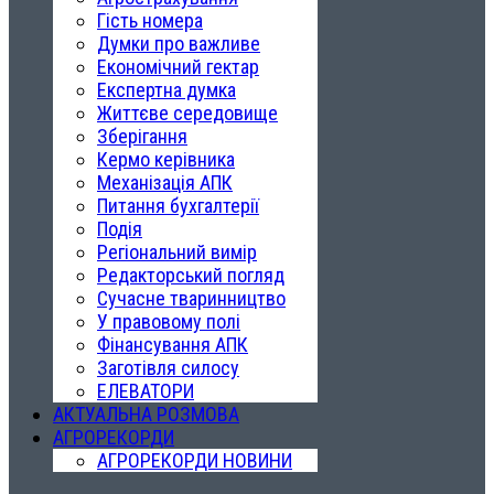
Гість номера
Думки про важливе
Економічний гектар
Експертна думка
Життєве середовище
Зберігання
Кермо керівника
Механізація АПК
Питання бухгалтерії
Подія
Регіональний вимір
Редакторський погляд
Сучасне тваринництво
У правовому полі
Фінансування АПК
Заготівля силосу
ЕЛЕВАТОРИ
АКТУАЛЬНА РОЗМОВА
АГРОРЕКОРДИ
АГРОРЕКОРДИ НОВИНИ