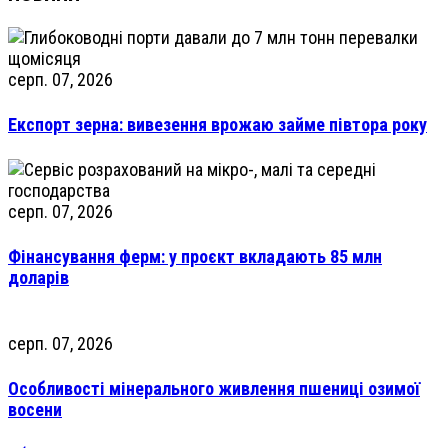
серп. 07, 2026
Експорт зерна: вивезення врожаю займе півтора року
серп. 07, 2026
Фінансування ферм: у проєкт вкладають 85 млн
доларів
серп. 07, 2026
Особливості мінерального живлення пшениці озимої
восени