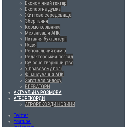
Економічний гектар
Експертна думка
Життєве середовище
Зберігання
Кермо керівника
Механізація АПК
Питання бухгалтерії
Подія
Регіональний вимір
Редакторський погляд
Сучасне тваринництво
У правовому полі
Фінансування АПК
Заготівля силосу
ЕЛЕВАТОРИ
АКТУАЛЬНА РОЗМОВА
АГРОРЕКОРДИ
АГРОРЕКОРДИ НОВИНИ
Twitter
Youtube