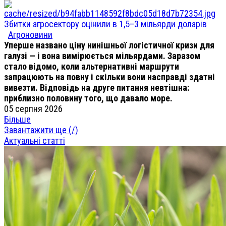
Збитки агросектору оцінили в 1,5–3 мільярди доларів
Агроновини
Уперше названо ціну нинішньої логістичної кризи для
галузі — і вона вимірюється мільярдами. Заразом
стало відомо, коли альтернативні маршрути
запрацюють на повну і скільки вони насправді здатні
вивезти. Відповідь на друге питання невтішна:
приблизно половину того, що давало море.
05 серпня 2026
Більше
Завантажити ще (
/
)
Актуальні статті