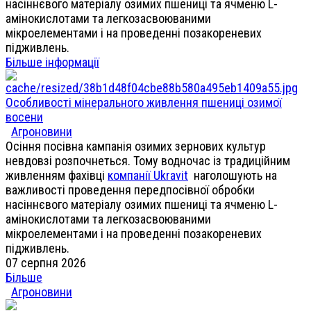
насіннєвого матеріалу озимих пшениці та ячменю L-
амінокислотами та легкозасвоюваними
мікроелементами і на проведенні позакореневих
підживлень.
Більше інформації
Особливості мінерального живлення пшениці озимої
восени
Агроновини
Осіння посівна кампанія озимих зернових культур
невдовзі розпочнеться. Тому водночас із традиційним
живленням фахівці
компанії Ukravit
наголошують на
важливості проведення передпосівної обробки
насіннєвого матеріалу озимих пшениці та ячменю L-
амінокислотами та легкозасвоюваними
мікроелементами і на проведенні позакореневих
підживлень.
07 серпня 2026
Більше
Агроновини