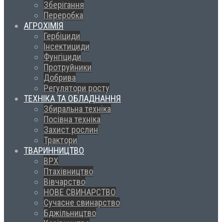
Зберігання
Переробка
АГРОХІМІЯ
Гербіциди
Інсектициди
Фунгіциди
Протруйники
Добрива
Регулятори росту
ТЕХНІКА ТА ОБЛАДНАННЯ
Збиральна техніка
Посівна техніка
Захист рослин
Трактори
ТВАРИННИЦТВО
ВРХ
Птахівництво
Вівчарство
НОВЕ СВИНАРСТВО
Сучасне свинарство
Бджільництво