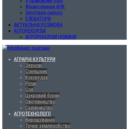
У правовому полі
Фінансування АПК
Заготівля силосу
ЕЛЕВАТОРИ
АКТУАЛЬНА РОЗМОВА
АГРОРЕКОРДИ
АГРОРЕКОРДИ НОВИНИ
АГРАРНІ КУЛЬТУРИ
Зернові
Соняшник
Кукурудза
Ріпак
Соя
Цукровий буряк
Овочівництво
Садівництво
АГРОТЕХНОЛОГІЇ
Вирощування
Точне землеробство