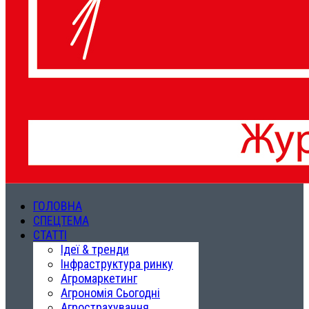
ГОЛОВНА
СПЕЦТЕМА
СТАТТІ
Ідеї & тренди
Інфраструктура ринку
Агромаркетинг
Агрономія Сьогодні
Агрострахування