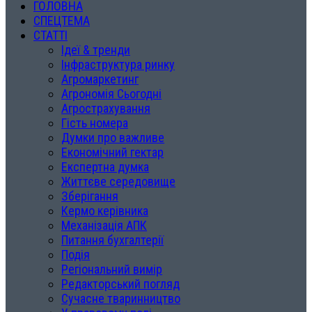
ГОЛОВНА
СПЕЦТЕМА
СТАТТІ
Ідеї & тренди
Інфраструктура ринку
Агромаркетинг
Агрономія Сьогодні
Агрострахування
Гість номера
Думки про важливе
Економічний гектар
Експертна думка
Життєве середовище
Зберігання
Кермо керівника
Механізація АПК
Питання бухгалтерії
Подія
Регіональний вимір
Редакторський погляд
Сучасне тваринництво