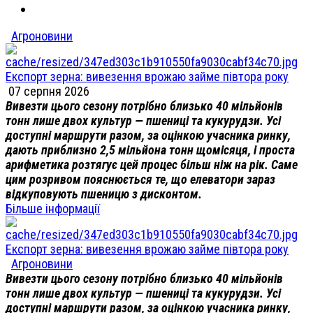
Агроновини
Експорт зерна: вивезення врожаю займе півтора року
07 серпня 2026
Вивезти цього сезону потрібно близько 40 мільйонів
тонн лише двох культур — пшениці та кукурудзи. Усі
доступні маршрути разом, за оцінкою учасника ринку,
дають приблизно 2,5 мільйона тонн щомісяця, і проста
арифметика розтягує цей процес більш ніж на рік. Саме
цим розривом пояснюється те, що елеватори зараз
відкуповують пшеницю з дисконтом.
Більше інформації
Експорт зерна: вивезення врожаю займе півтора року
Агроновини
Вивезти цього сезону потрібно близько 40 мільйонів
тонн лише двох культур — пшениці та кукурудзи. Усі
доступні маршрути разом, за оцінкою учасника ринку,