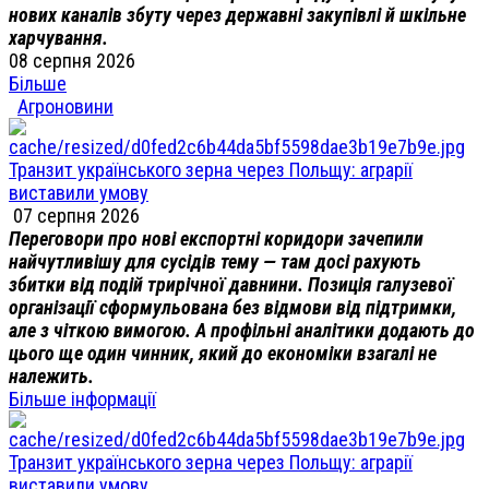
нових каналів збуту через державні закупівлі й шкільне
харчування.
08 серпня 2026
Більше
Агроновини
Транзит українського зерна через Польщу: аграрії
виставили умову
07 серпня 2026
Переговори про нові експортні коридори зачепили
найчутливішу для сусідів тему — там досі рахують
збитки від подій трирічної давнини. Позиція галузевої
організації сформульована без відмови від підтримки,
але з чіткою вимогою. А профільні аналітики додають до
цього ще один чинник, який до економіки взагалі не
належить.
Більше інформації
Транзит українського зерна через Польщу: аграрії
виставили умову