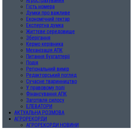
Агрострахування
Гість номера
Думки про важливе
Економічний гектар
Експертна думка
Життєве середовище
Зберігання
Кермо керівника
Механізація АПК
Питання бухгалтерії
Подія
Регіональний вимір
Редакторський погляд
Сучасне тваринництво
У правовому полі
Фінансування АПК
Заготівля силосу
ЕЛЕВАТОРИ
АКТУАЛЬНА РОЗМОВА
АГРОРЕКОРДИ
АГРОРЕКОРДИ НОВИНИ