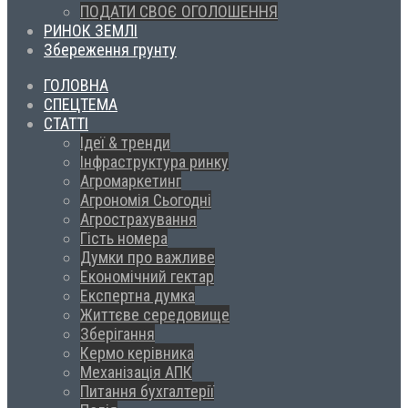
ПОДАТИ СВОЄ ОГОЛОШЕННЯ
РИНОК ЗЕМЛІ
Збереження грунту
ГОЛОВНА
СПЕЦТЕМА
СТАТТІ
Ідеї & тренди
Інфраструктура ринку
Агромаркетинг
Агрономія Сьогодні
Агрострахування
Гість номера
Думки про важливе
Економічний гектар
Експертна думка
Життєве середовище
Зберігання
Кермо керівника
Механізація АПК
Питання бухгалтерії