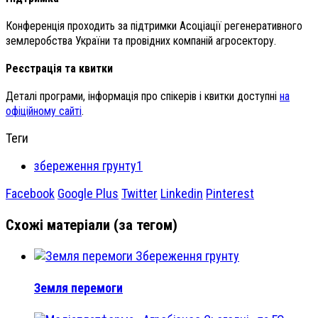
Конференція проходить за підтримки Асоціації регенеративного
землеробства України та провідних компаній агросектору.
Реєстрація та квитки
Деталі програми, інформація про спікерів і квитки доступні
на
офіційному сайті
.
Теги
збереження грунту1
Facebook
Google Plus
Twitter
Linkedin
Pinterest
Схожі матеріали (за тегом)
Збереження грунту
Земля перемоги