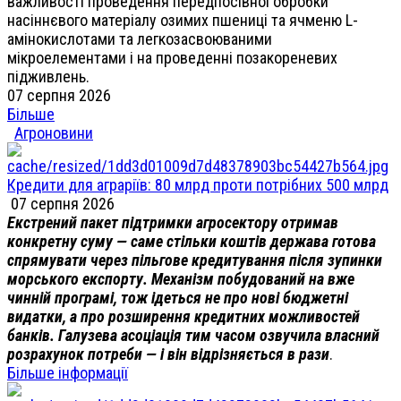
важливості проведення передпосівної обробки
насіннєвого матеріалу озимих пшениці та ячменю L-
амінокислотами та легкозасвоюваними
мікроелементами і на проведенні позакореневих
підживлень.
07 серпня 2026
Більше
Агроновини
Кредити для аграріїв: 80 млрд проти потрібних 500 млрд
07 серпня 2026
Екстрений пакет підтримки агросектору отримав
конкретну суму — саме стільки коштів держава готова
спрямувати через пільгове кредитування після зупинки
морського експорту. Механізм побудований на вже
чинній програмі, тож ідеться не про нові бюджетні
видатки, а про розширення кредитних можливостей
банків. Галузева асоціація тим часом озвучила власний
розрахунок потреби — і він відрізняється в рази
.
Більше інформації