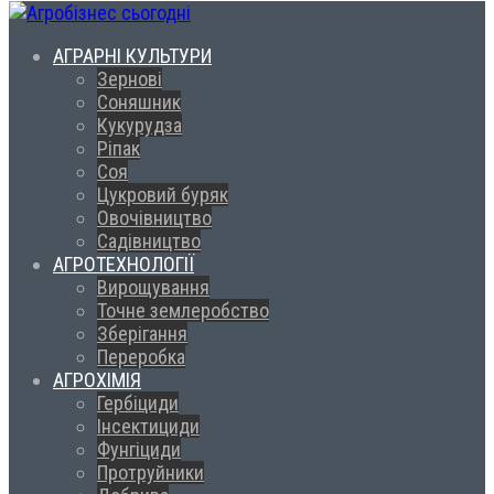
АГРАРНІ КУЛЬТУРИ
Зернові
Соняшник
Кукурудза
Ріпак
Соя
Цукровий буряк
Овочівництво
Садівництво
АГРОТЕХНОЛОГІЇ
Вирощування
Точне землеробство
Зберігання
Переробка
АГРОХІМІЯ
Гербіциди
Інсектициди
Фунгіциди
Протруйники