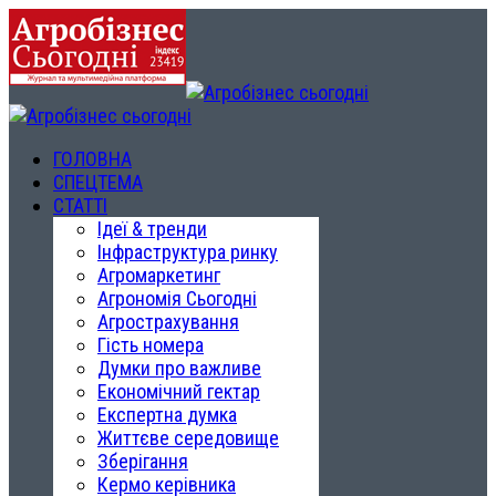
ГОЛОВНА
СПЕЦТЕМА
СТАТТІ
Ідеї & тренди
Інфраструктура ринку
Агромаркетинг
Агрономія Сьогодні
Агрострахування
Гість номера
Думки про важливе
Економічний гектар
Експертна думка
Життєве середовище
Зберігання
Кермо керівника