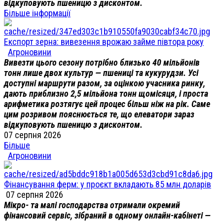
відкуповують пшеницю з дисконтом.
Більше інформації
Експорт зерна: вивезення врожаю займе півтора року
Агроновини
Вивезти цього сезону потрібно близько 40 мільйонів
тонн лише двох культур — пшениці та кукурудзи. Усі
доступні маршрути разом, за оцінкою учасника ринку,
дають приблизно 2,5 мільйона тонн щомісяця, і проста
арифметика розтягує цей процес більш ніж на рік. Саме
цим розривом пояснюється те, що елеватори зараз
відкуповують пшеницю з дисконтом.
07 серпня 2026
Більше
Агроновини
Фінансування ферм: у проєкт вкладають 85 млн доларів
07 серпня 2026
Мікро- та малі господарства отримали окремий
фінансовий сервіс, зібраний в одному онлайн-кабінеті —