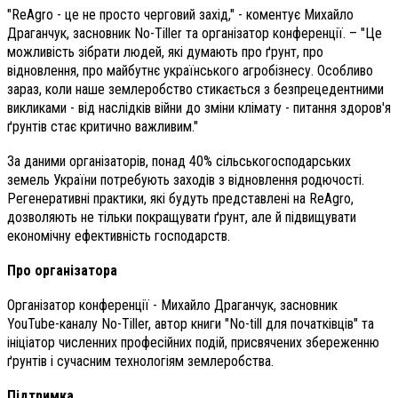
"ReAgro - це не просто черговий захід," - коментує Михайло
Драганчук, засновник No-Tiller та організатор конференції. – "Це
можливість зібрати людей, які думають про ґрунт, про
відновлення, про майбутнє українського агробізнесу. Особливо
зараз, коли наше землеробство стикається з безпрецедентними
викликами - від наслідків війни до зміни клімату - питання здоров'я
ґрунтів стає критично важливим."
За даними організаторів, понад 40% сільськогосподарських
земель України потребують заходів з відновлення родючості.
Регенеративні практики, які будуть представлені на ReAgro,
дозволяють не тільки покращувати ґрунт, але й підвищувати
економічну ефективність господарств.
Про організатора
Організатор конференції - Михайло Драганчук, засновник
YouTube-каналу No-Tiller, автор книги "No-till для початківців" та
ініціатор численних професійних подій, присвячених збереженню
ґрунтів і сучасним технологіям землеробства.
Підтримка