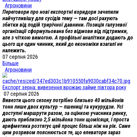
Агроновини
Переговори про нові експортні коридори зачепили
найчутливішу для сусідів тему — там досі рахують
збитки від подій трирічної давнини. Позиція галузевої
організації сформульована без відмови від підтримки,
але з чіткою вимогою. А профільні аналітики додають до
цього ще один чинник, який до економіки взагалі не
належить.
07 серпня 2026
Більше
Агроновини
Експорт зерна: вивезення врожаю займе півтора року
07 серпня 2026
Вивезти цього сезону потрібно близько 40 мільйонів
тонн лише двох культур — пшениці та кукурудзи. Усі
доступні маршрути разом, за оцінкою учасника ринку,
дають приблизно 2,5 мільйона тонн щомісяця, і проста
арифметика розтягує цей процес більш ніж на рік. Саме
цим розривом пояснюється те, що елеватори зараз