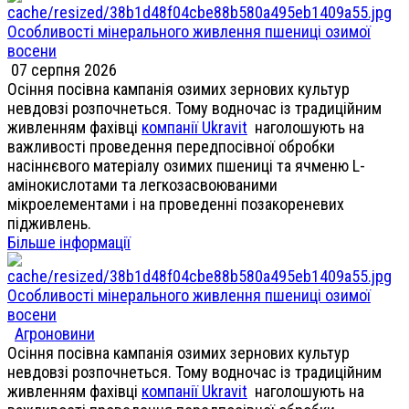
Особливості мінерального живлення пшениці озимої
восени
07 серпня 2026
Осіння посівна кампанія озимих зернових культур
невдовзі розпочнеться. Тому водночас із традиційним
живленням фахівці
компанії Ukravit
наголошують на
важливості проведення передпосівної обробки
насіннєвого матеріалу озимих пшениці та ячменю L-
амінокислотами та легкозасвоюваними
мікроелементами і на проведенні позакореневих
підживлень.
Більше інформації
Особливості мінерального живлення пшениці озимої
восени
Агроновини
Осіння посівна кампанія озимих зернових культур
невдовзі розпочнеться. Тому водночас із традиційним
живленням фахівці
компанії Ukravit
наголошують на