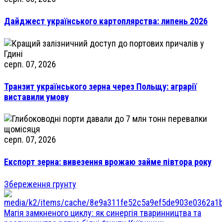
Дайджест українського картоплярства: липень 2026
серп. 07, 2026
Транзит українського зерна через Польщу: аграрії
виставили умову
серп. 07, 2026
Експорт зерна: вивезення врожаю займе півтора року
Збереження грунту
Магія замкненого циклу: як синергія тваринництва та