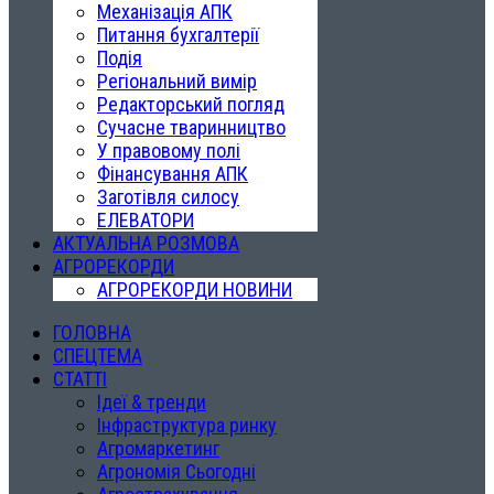
Механізація АПК
Питання бухгалтерії
Подія
Регіональний вимір
Редакторський погляд
Сучасне тваринництво
У правовому полі
Фінансування АПК
Заготівля силосу
ЕЛЕВАТОРИ
АКТУАЛЬНА РОЗМОВА
АГРОРЕКОРДИ
АГРОРЕКОРДИ НОВИНИ
ГОЛОВНА
СПЕЦТЕМА
СТАТТІ
Ідеї & тренди
Інфраструктура ринку
Агромаркетинг
Агрономія Сьогодні