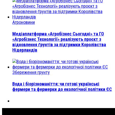
Агроновини
Медіаплатформа «Агробізнес Сьогодні» та ГО
«Агробізнес Технології» реалізують проєкт з
відновлення ґрунтів за підтримки Королівства
Нідерландів
Збереження грунту
Вода і біорізноманіття: чи готові українські
фермери та фермерки до екологічної політики ЄС