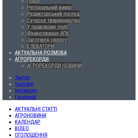
Подія
Регіональний вимір
Редакторський погляд
Сучасне тваринництво
У правовому полі
Фінансування АПК
Заготівля силосу
ЕЛЕВАТОРИ
АКТУАЛЬНА РОЗМОВА
АГРОРЕКОРДИ
АГРОРЕКОРДИ НОВИНИ
Twitter
Youtube
Instagram
Facebook
АКТУАЛЬНІ СТАТТІ
АГРОНОВИНИ
КАЛЕНДАР
ВІДЕО
ОГОЛОШЕННЯ