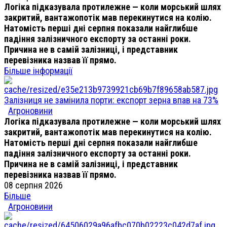
Логіка підказувала протилежне — коли морський шлях
закритий, вантажопотік мав перекинутися на колію.
Натомість перші дні серпня показали найглибше
падіння залізничного експорту за останні роки.
Причина не в самій залізниці, і представник
перевізника назвав її прямо.
Більше інформації
Залізниця не замінила порти: експорт зерна впав на 73%
Агроновини
Логіка підказувала протилежне — коли морський шлях
закритий, вантажопотік мав перекинутися на колію.
Натомість перші дні серпня показали найглибше
падіння залізничного експорту за останні роки.
Причина не в самій залізниці, і представник
перевізника назвав її прямо.
08 серпня 2026
Більше
Агроновини