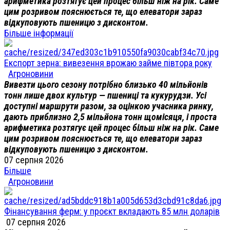
арифметика розтягує цей процес більш ніж на рік. Саме
цим розривом пояснюється те, що елеватори зараз
відкуповують пшеницю з дисконтом.
Більше інформації
Експорт зерна: вивезення врожаю займе півтора року
Агроновини
Вивезти цього сезону потрібно близько 40 мільйонів
тонн лише двох культур — пшениці та кукурудзи. Усі
доступні маршрути разом, за оцінкою учасника ринку,
дають приблизно 2,5 мільйона тонн щомісяця, і проста
арифметика розтягує цей процес більш ніж на рік. Саме
цим розривом пояснюється те, що елеватори зараз
відкуповують пшеницю з дисконтом.
07 серпня 2026
Більше
Агроновини
Фінансування ферм: у проєкт вкладають 85 млн доларів
07 серпня 2026