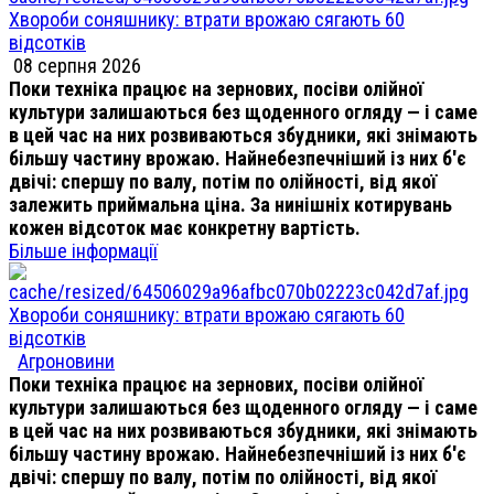
Хвороби соняшнику: втрати врожаю сягають 60
відсотків
08 серпня 2026
Поки техніка працює на зернових, посіви олійної
культури залишаються без щоденного огляду — і саме
в цей час на них розвиваються збудники, які знімають
більшу частину врожаю. Найнебезпечніший із них б'є
двічі: спершу по валу, потім по олійності, від якої
залежить приймальна ціна. За нинішніх котирувань
кожен відсоток має конкретну вартість.
Більше інформації
Хвороби соняшнику: втрати врожаю сягають 60
відсотків
Агроновини
Поки техніка працює на зернових, посіви олійної
культури залишаються без щоденного огляду — і саме
в цей час на них розвиваються збудники, які знімають
більшу частину врожаю. Найнебезпечніший із них б'є
двічі: спершу по валу, потім по олійності, від якої