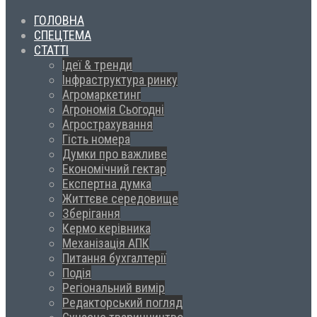
ГОЛОВНА
СПЕЦТЕМА
СТАТТІ
Ідеї & тренди
Інфраструктура ринку
Агромаркетинг
Агрономія Сьогодні
Агрострахування
Гість номера
Думки про важливе
Економічний гектар
Експертна думка
Життєве середовище
Зберігання
Кермо керівника
Механізація АПК
Питання бухгалтерії
Подія
Регіональний вимір
Редакторський погляд