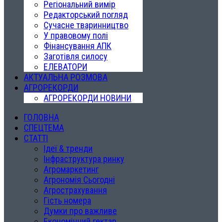
Регіональний вимір
Редакторський погляд
Сучасне тваринництво
У правовому полі
Фінансування АПК
Заготівля силосу
ЕЛЕВАТОРИ
АКТУАЛЬНА РОЗМОВА
АГРОРЕКОРДИ
АГРОРЕКОРДИ НОВИНИ
ГОЛОВНА
СПЕЦТЕМА
СТАТТІ
Ідеї & тренди
Інфраструктура ринку
Агромаркетинг
Агрономія Сьогодні
Агрострахування
Гість номера
Думки про важливе
Економічний гектар