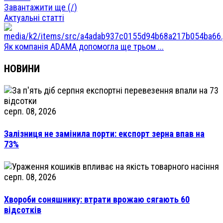
Завантажити ще (
/
)
Актуальні статті
Як компанія ADAMA допомогла ще трьом ...
НОВИНИ
серп. 08, 2026
Залізниця не замінила порти: експорт зерна впав на
73%
серп. 08, 2026
Хвороби соняшнику: втрати врожаю сягають 60
відсотків