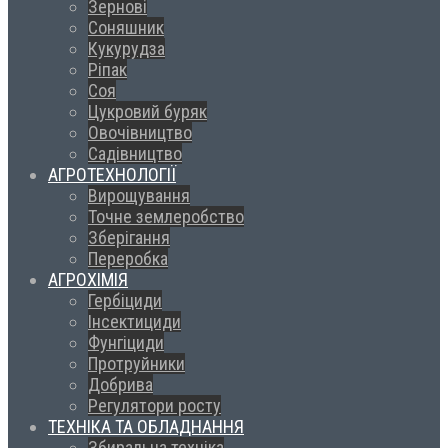
Зернові
Соняшник
Кукурудза
Ріпак
Соя
Цукровий буряк
Овочівництво
Садівництво
АГРОТЕХНОЛОГІЇ
Вирощування
Точне землеробство
Зберігання
Переробка
АГРОХІМІЯ
Гербіциди
Інсектициди
Фунгіциди
Протруйники
Добрива
Регулятори росту
ТЕХНІКА ТА ОБЛАДНАННЯ
Збиральна техніка