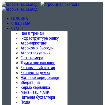
ГОЛОВНА
СПЕЦТЕМА
СТАТТІ
Ідеї & тренди
Інфраструктура ринку
Агромаркетинг
Агрономія Сьогодні
Агрострахування
Гість номера
Думки про важливе
Економічний гектар
Експертна думка
Життєве середовище
Зберігання
Кермо керівника
Механізація АПК
Питання бухгалтерії
Подія