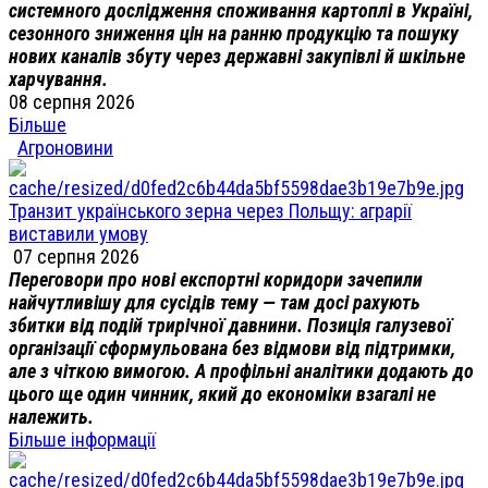
системного дослідження споживання картоплі в Україні,
сезонного зниження цін на ранню продукцію та пошуку
нових каналів збуту через державні закупівлі й шкільне
харчування.
08 серпня 2026
Більше
Агроновини
Транзит українського зерна через Польщу: аграрії
виставили умову
07 серпня 2026
Переговори про нові експортні коридори зачепили
найчутливішу для сусідів тему — там досі рахують
збитки від подій трирічної давнини. Позиція галузевої
організації сформульована без відмови від підтримки,
але з чіткою вимогою. А профільні аналітики додають до
цього ще один чинник, який до економіки взагалі не
належить.
Більше інформації