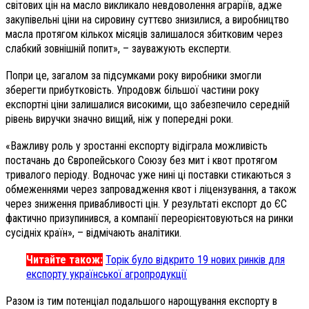
світових цін на масло викликало невдоволення аграріїв, адже
закупівельні ціни на сировину суттєво знизилися, а виробництво
масла протягом кількох місяців залишалося збитковим через
слабкий зовнішній попит», – зауважують експерти.
Попри це, загалом за підсумками року виробники змогли
зберегти прибутковість. Упродовж більшої частини року
експортні ціни залишалися високими, що забезпечило середній
рівень виручки значно вищий, ніж у попередні роки.
«Важливу роль у зростанні експорту відіграла можливість
постачань до Європейського Союзу без мит і квот протягом
тривалого періоду. Водночас уже нині ці поставки стикаються з
обмеженнями через запровадження квот і ліцензування, а також
через зниження привабливості цін. У результаті експорт до ЄС
фактично призупинився, а компанії переорієнтовуються на ринки
сусідніх країн», – відмічають аналітики.
Читайте також:
Торік було відкрито 19 нових ринків для
експорту української агропродукції
Разом із тим потенціал подальшого нарощування експорту в