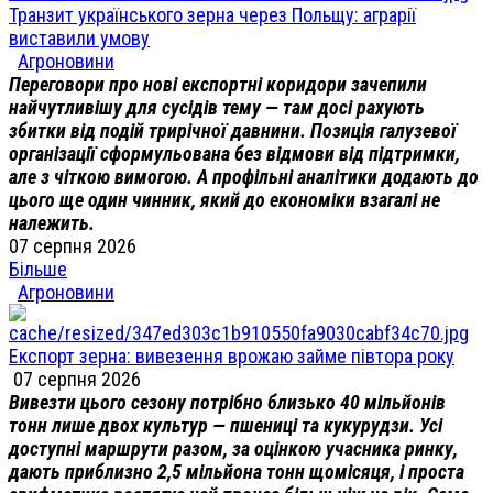
Транзит українського зерна через Польщу: аграрії
виставили умову
Агроновини
Переговори про нові експортні коридори зачепили
найчутливішу для сусідів тему — там досі рахують
збитки від подій трирічної давнини. Позиція галузевої
організації сформульована без відмови від підтримки,
але з чіткою вимогою. А профільні аналітики додають до
цього ще один чинник, який до економіки взагалі не
належить.
07 серпня 2026
Більше
Агроновини
Експорт зерна: вивезення врожаю займе півтора року
07 серпня 2026
Вивезти цього сезону потрібно близько 40 мільйонів
тонн лише двох культур — пшениці та кукурудзи. Усі
доступні маршрути разом, за оцінкою учасника ринку,
дають приблизно 2,5 мільйона тонн щомісяця, і проста