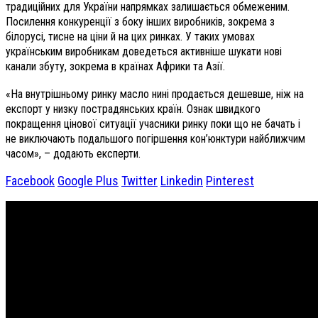
традиційних для України напрямках залишається обмеженим.
Посилення конкуренції з боку інших виробників, зокрема з
білорусі, тисне на ціни й на цих ринках. У таких умовах
українським виробникам доведеться активніше шукати нові
канали збуту, зокрема в країнах Африки та Азії.
«На внутрішньому ринку масло нині продається дешевше, ніж на
експорт у низку пострадянських країн. Ознак швидкого
покращення цінової ситуації учасники ринку поки що не бачать і
не виключають подальшого погіршення кон’юнктури найближчим
часом», – додають експерти.
Facebook
Google Plus
Twitter
Linkedin
Pinterest