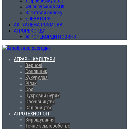
У правовому полі
Фінансування АПК
Заготівля силосу
ЕЛЕВАТОРИ
АКТУАЛЬНА РОЗМОВА
АГРОРЕКОРДИ
АГРОРЕКОРДИ НОВИНИ
АГРАРНІ КУЛЬТУРИ
Зернові
Соняшник
Кукурудза
Ріпак
Соя
Цукровий буряк
Овочівництво
Садівництво
АГРОТЕХНОЛОГІЇ
Вирощування
Точне землеробство