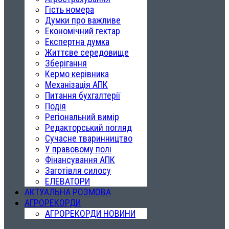
Гість номера
Думки про важливе
Економічний гектар
Експертна думка
Життєве середовище
Зберігання
Кермо керівника
Механізація АПК
Питання бухгалтерії
Подія
Регіональний вимір
Редакторський погляд
Сучасне тваринництво
У правовому полі
Фінансування АПК
Заготівля силосу
ЕЛЕВАТОРИ
АКТУАЛЬНА РОЗМОВА
АГРОРЕКОРДИ
АГРОРЕКОРДИ НОВИНИ