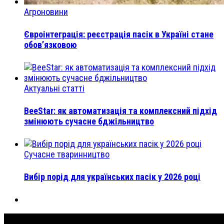
Агроновини
Євроінтеграція: реєстрація пасік в Україні стане
обов’язковою
Актуальні статті
BeeStar: як автоматизація та комплексний підхід
змінюють сучасне бджільництво
Сучасне тваринництво
Вибір порід для українських пасік у 2026 році