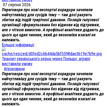
07 серпня 2026
Переговори про нові експортні коридори зачепили
найчутливішу для сусідів тему — там досі рахують
збитки від подій трирічної давнини. Позиція галузевої
організації сформульована без відмови від підтримки,
але з чіткою вимогою. А профільні аналітики додають до
цього ще один чинник, який до економіки взагалі не
належить.
Більше інформації
Транзит українського зерна через Польщу: аграрії
виставили умову
Агроновини
Переговори про нові експортні коридори зачепили
найчутливішу для сусідів тему — там досі рахують
збитки від подій трирічної давнини. Позиція галузевої
організації сформульована без відмови від підтримки,
але з чіткою вимогою. А профільні аналітики додають до
цього ще один чинник, який до економіки взагалі не
належить.