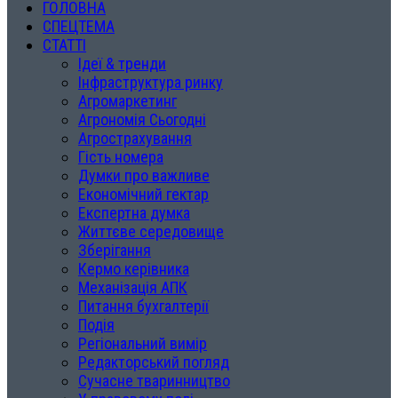
ГОЛОВНА
СПЕЦТЕМА
СТАТТІ
Ідеї & тренди
Інфраструктура ринку
Агромаркетинг
Агрономія Сьогодні
Агрострахування
Гість номера
Думки про важливе
Економічний гектар
Експертна думка
Життєве середовище
Зберігання
Кермо керівника
Механізація АПК
Питання бухгалтерії
Подія
Регіональний вимір
Редакторський погляд
Сучасне тваринництво