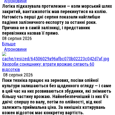
Агроновини
Логіка підказувала протилежне — коли морський шлях
закритий, вантажопотік мав перекинутися на колію.
Натомість перші дні серпня показали найглибше
падіння залізничного експорту за останні роки.
Причина не в самій залізниці, і представник
перевізника назвав її прямо.
08 серпня 2026
Більше
Агроновини
Хвороби соняшнику: втрати врожаю сягають 60
відсотків
08 серпня 2026
Поки техніка працює на зернових, посіви олійної
культури залишаються без щоденного огляду — і саме
в цей час на них розвиваються збудники, які знімають
більшу частину врожаю. Найнебезпечніший із них б'є
двічі: спершу по валу, потім по олійності, від якої
залежить приймальна ціна. За нинішніх котирувань
кожен відсоток має конкретну вартість.