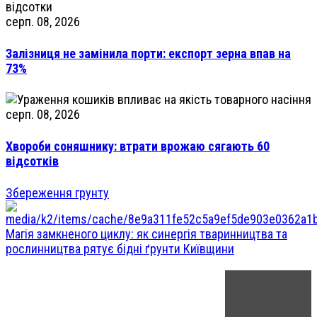
серп. 08, 2026
Залізниця не замінила порти: експорт зерна впав на
73%
серп. 08, 2026
Хвороби соняшнику: втрати врожаю сягають 60
відсотків
Збереження грунту
Магія замкненого циклу: як синергія тваринництва та
рослинництва рятує бідні ґрунти Київщини