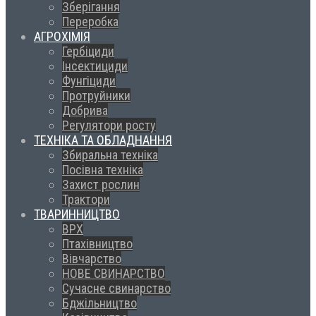
Зберігання
Переробка
АГРОХІМІЯ
Гербіциди
Інсектициди
Фунгіциди
Протруйники
Добрива
Регулятори росту
ТЕХНІКА ТА ОБЛАДНАННЯ
Збиральна техніка
Посівна техніка
Захист рослин
Трактори
ТВАРИННИЦТВО
ВРХ
Птахівництво
Вівчарство
НОВЕ СВИНАРСТВО
Сучасне свинарство
Бджільництво