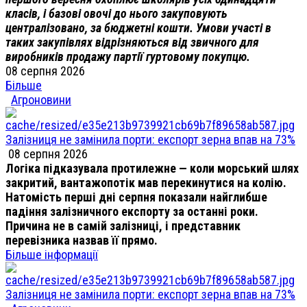
класів, і базові овочі до нього закуповують
централізовано, за бюджетні кошти. Умови участі в
таких закупівлях відрізняються від звичного для
виробників продажу партії гуртовому покупцю.
08 серпня 2026
Більше
Агроновини
Залізниця не замінила порти: експорт зерна впав на 73%
08 серпня 2026
Логіка підказувала протилежне — коли морський шлях
закритий, вантажопотік мав перекинутися на колію.
Натомість перші дні серпня показали найглибше
падіння залізничного експорту за останні роки.
Причина не в самій залізниці, і представник
перевізника назвав її прямо.
Більше інформації
Залізниця не замінила порти: експорт зерна впав на 73%