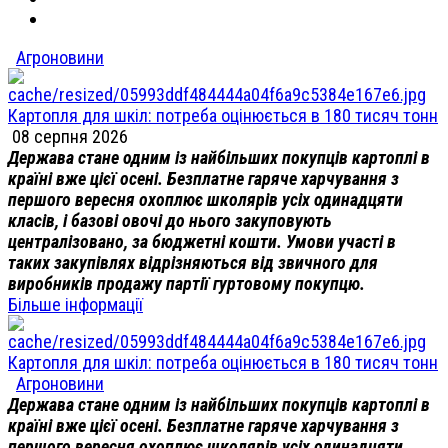
Агроновини
Картопля для шкіл: потреба оцінюється в 180 тисяч тонн
08 серпня 2026
Держава стане одним із найбільших покупців картоплі в
країні вже цієї осені. Безплатне гаряче харчування з
першого вересня охоплює школярів усіх одинадцяти
класів, і базові овочі до нього закуповують
централізовано, за бюджетні кошти. Умови участі в
таких закупівлях відрізняються від звичного для
виробників продажу партії гуртовому покупцю.
Більше інформації
Картопля для шкіл: потреба оцінюється в 180 тисяч тонн
Агроновини
Держава стане одним із найбільших покупців картоплі в
країні вже цієї осені. Безплатне гаряче харчування з
першого вересня охоплює школярів усіх одинадцяти