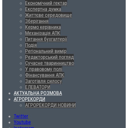
Економічний гектар
Експертна думка
Життєве середовище
Зберігання
Кермо керівника
Механізація АПК
Питання бухгалтерії
Подія
Регіональний вимір
Редакторський погляд
Сучасне тваринництво
У правовому полі
Фінансування АПК
Заготівля силосу
ЕЛЕВАТОРИ
АКТУАЛЬНА РОЗМОВА
АГРОРЕКОРДИ
АГРОРЕКОРДИ НОВИНИ
Twitter
Youtube