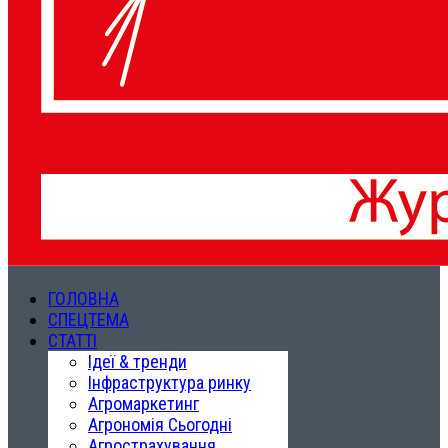
ГОЛОВНА
СПЕЦТЕМА
СТАТТІ
Ідеї & тренди
Інфраструктура ринку
Агромаркетинг
Агрономія Сьогодні
Агрострахування