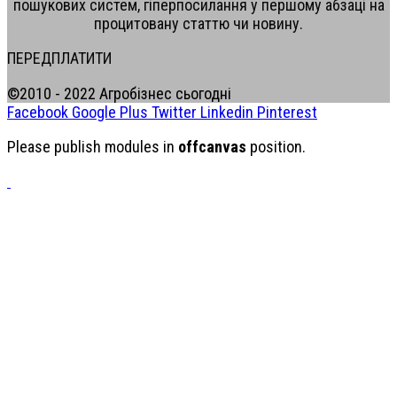
пошукових систем, гіперпосилання у першому абзаці на
процитовану статтю чи новину.
ПЕРЕДПЛАТИТИ
©2010 - 2022 Агробізнес сьогодні
Facebook
Google Plus
Twitter
Linkedin
Pinterest
Please publish modules in
offcanvas
position.