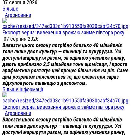
07 серпня 2026
Більше
Агроновини
Експорт зерна: вивезення врожаю займе півтора року
07 серпня 2026
Вивезти цього сезону потрібно близько 40 мільйонів
тонн лише двох культур — пшениці та кукурудзи. Усі
доступні маршрути разом, за оцінкою учасника ринку,
дають приблизно 2,5 мільйона тонн щомісяця, і проста
арифметика розтягує цей процес більш ніж на рік. Саме
цим розривом пояснюється те, що елеватори зараз
відкуповують пшеницю з дисконтом.
Більше інформації
Експорт зерна: вивезення врожаю займе півтора року
Агроновини
Вивезти цього сезону потрібно близько 40 мільйонів
тонн лише двох культур — пшениці та кукурудзи. Усі
доступні маршрути разом, за оцінкою учасника ринку,