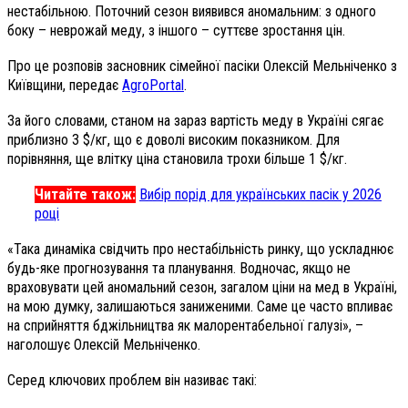
нестабільною. Поточний сезон виявився аномальним: з одного
боку – неврожай меду, з іншого – суттєве зростання цін.
Про це розповів засновник сімейної пасіки Олексій Мельніченко з
Київщини, передає
AgroPortal
.
За його словами, станом на зараз вартість меду в Україні сягає
приблизно 3 $/кг, що є доволі високим показником. Для
порівняння, ще влітку ціна становила трохи більше 1 $/кг.
Читайте також:
Вибір порід для українських пасік у 2026
році
«Така динаміка свідчить про нестабільність ринку, що ускладнює
будь-яке прогнозування та планування. Водночас, якщо не
враховувати цей аномальний сезон, загалом ціни на мед в Україні,
на мою думку, залишаються заниженими. Саме це часто впливає
на сприйняття бджільництва як малорентабельної галузі», –
наголошує Олексій Мельніченко.
Серед ключових проблем він називає такі: