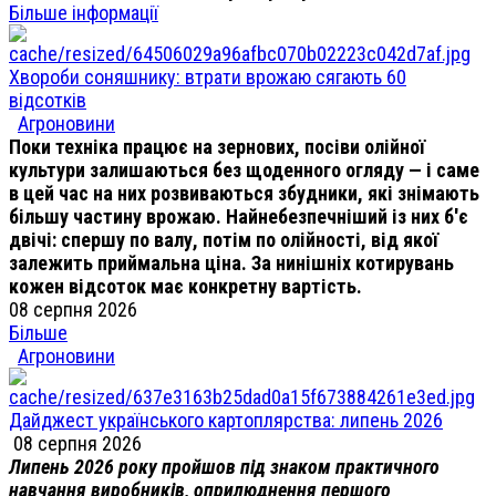
Більше інформації
Хвороби соняшнику: втрати врожаю сягають 60
відсотків
Агроновини
Поки техніка працює на зернових, посіви олійної
культури залишаються без щоденного огляду — і саме
в цей час на них розвиваються збудники, які знімають
більшу частину врожаю. Найнебезпечніший із них б'є
двічі: спершу по валу, потім по олійності, від якої
залежить приймальна ціна. За нинішніх котирувань
кожен відсоток має конкретну вартість.
08 серпня 2026
Більше
Агроновини
Дайджест українського картоплярства: липень 2026
08 серпня 2026
Липень 2026 року пройшов під знаком практичного
навчання виробників, оприлюднення першого