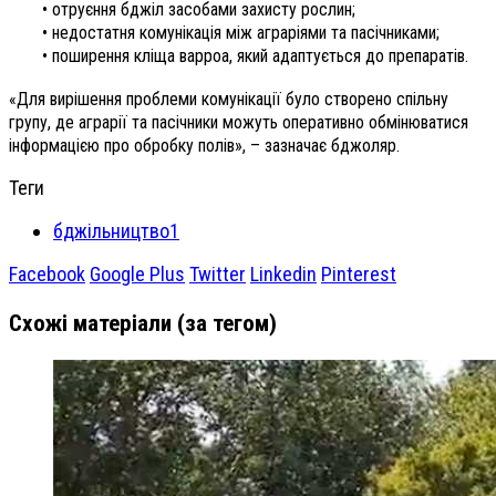
• отруєння бджіл засобами захисту рослин;
• недостатня комунікація між аграріями та пасічниками;
• поширення кліща варроа, який адаптується до препаратів.
«Для вирішення проблеми комунікації було створено спільну
групу, де аграрії та пасічники можуть оперативно обмінюватися
інформацією про обробку полів», – зазначає бджоляр.
Теги
бджільництво1
Facebook
Google Plus
Twitter
Linkedin
Pinterest
Схожі матеріали (за тегом)