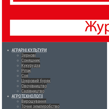
АГРАРНІ КУЛЬТУРИ
Зернові
Соняшник
Кукурудза
Ріпак
Соя
Цукровий буряк
Овочівництво
Садівництво
АГРОТЕХНОЛОГІЇ
Вирощування
Точне землеробство