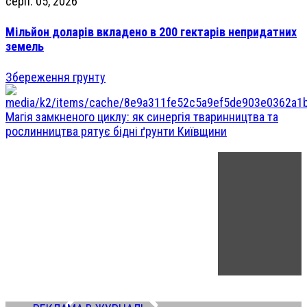
серп. 05, 2026
Мільйон доларів вкладено в 200 гектарів непридатних
земель
Збереження грунту
Магія замкненого циклу: як синергія тваринництва та
рослинництва рятує бідні ґрунти Київщини