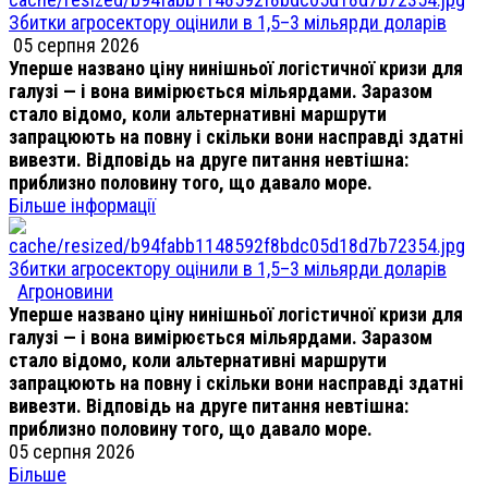
Збитки агросектору оцінили в 1,5–3 мільярди доларів
05 серпня 2026
Уперше названо ціну нинішньої логістичної кризи для
галузі — і вона вимірюється мільярдами. Заразом
стало відомо, коли альтернативні маршрути
запрацюють на повну і скільки вони насправді здатні
вивезти. Відповідь на друге питання невтішна:
приблизно половину того, що давало море.
Більше інформації
Збитки агросектору оцінили в 1,5–3 мільярди доларів
Агроновини
Уперше названо ціну нинішньої логістичної кризи для
галузі — і вона вимірюється мільярдами. Заразом
стало відомо, коли альтернативні маршрути
запрацюють на повну і скільки вони насправді здатні
вивезти. Відповідь на друге питання невтішна:
приблизно половину того, що давало море.
05 серпня 2026
Більше