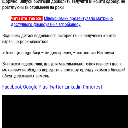
щорічно. Випуск облігацій дозволить залучити ці кошти одразу, не
розтягуючи їх отримання на роки.
Читайте також:
Мінекономіки презентувало матрицю
доступного фінансування агробізнесу
Водночас деталі подальшого використання залучених коштів
наразі не розкриваються.
«Поки що подробиці – не для преси», – наголосив Наталуха.
Він також підкреслив, що для максимальної ефективності цього
механізму необхідно передати в прозору оренду якомога більший
обсяг державних земель.
Facebook
Google Plus
Twitter
Linkedin
Pinterest