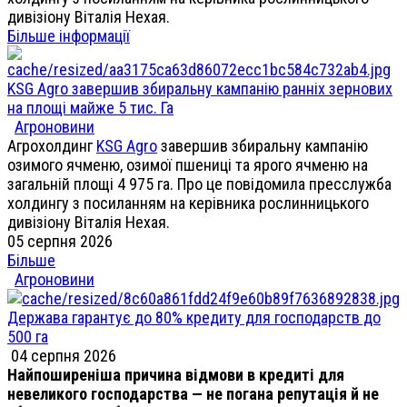
дивізіону Віталія Нехая.
Більше інформації
KSG Agro завершив збиральну кампанію ранніх зернових
на площі майже 5 тис. Га
Агроновини
Агрохолдинг
KSG Agro
завершив збиральну кампанію
озимого ячменю, озимої пшениці та ярого ячменю на
загальній площі 4 975 га. Про це повідомила пресслужба
холдингу з посиланням на керівника рослинницького
дивізіону Віталія Нехая.
05 серпня 2026
Більше
Агроновини
Держава гарантує до 80% кредиту для господарств до
500 га
04 серпня 2026
Найпоширеніша причина відмови в кредиті для
невеликого господарства — не погана репутація й не