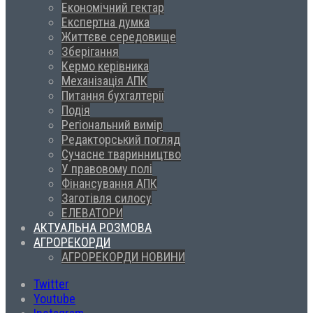
Економічний гектар
Експертна думка
Життєве середовище
Зберігання
Кермо керівника
Механізація АПК
Питання бухгалтерії
Подія
Регіональний вимір
Редакторський погляд
Сучасне тваринництво
У правовому полі
Фінансування АПК
Заготівля силосу
ЕЛЕВАТОРИ
АКТУАЛЬНА РОЗМОВА
АГРОРЕКОРДИ
АГРОРЕКОРДИ НОВИНИ
Twitter
Youtube