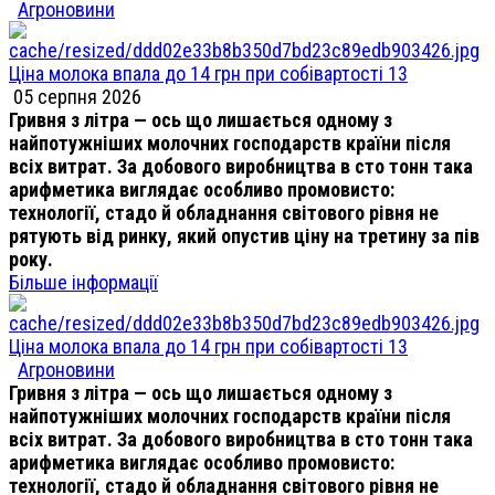
Агроновини
Ціна молока впала до 14 грн при собівартості 13
05 серпня 2026
Гривня з літра — ось що лишається одному з
найпотужніших молочних господарств країни після
всіх витрат. За добового виробництва в сто тонн така
арифметика виглядає особливо промовисто:
технології, стадо й обладнання світового рівня не
рятують від ринку, який опустив ціну на третину за пів
року.
Більше інформації
Ціна молока впала до 14 грн при собівартості 13
Агроновини
Гривня з літра — ось що лишається одному з
найпотужніших молочних господарств країни після
всіх витрат. За добового виробництва в сто тонн така
арифметика виглядає особливо промовисто:
технології, стадо й обладнання світового рівня не