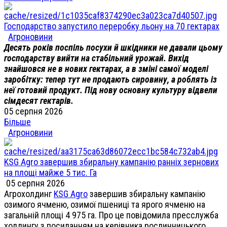
Господарство запустило переробку льону на 70 гектарах
Агроновини
Десять років поспіль посухи й шкідники не давали цьому
господарству вийти на стабільний урожай. Вихід
знайшовся не в нових гектарах, а в зміні самої моделі
заробітку: тепер тут не продають сировину, а роблять із
неї готовий продукт. Під нову основну культуру відвели
сімдесят гектарів.
05 серпня 2026
Більше
Агроновини
KSG Agro завершив збиральну кампанію ранніх зернових
на площі майже 5 тис. Га
05 серпня 2026
Агрохолдинг
KSG Agro
завершив збиральну кампанію
озимого ячменю, озимої пшениці та ярого ячменю на
загальній площі 4 975 га. Про це повідомила пресслужба
холдингу з посиланням на керівника рослинницького