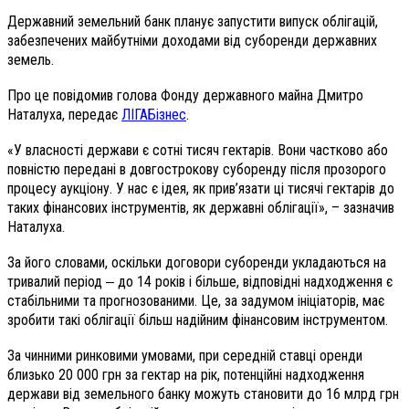
Державний земельний банк планує запустити випуск облігацій,
забезпечених майбутніми доходами від суборенди державних
земель.
Про це повідомив голова Фонду державного майна Дмитро
Наталуха, передає
ЛІГАБізнес
.
«У власності держави є сотні тисяч гектарів. Вони частково або
повністю передані в довгострокову суборенду після прозорого
процесу аукціону. У нас є ідея, як прив’язати ці тисячі гектарів до
таких фінансових інструментів, як державні облігації», – зазначив
Наталуха.
За його словами, оскільки договори суборенди укладаються на
тривалий період ‒ до 14 років і більше, відповідні надходження є
стабільними та прогнозованими. Це, за задумом ініціаторів, має
зробити такі облігації більш надійним фінансовим інструментом.
За чинними ринковими умовами, при середній ставці оренди
близько 20 000 грн за гектар на рік, потенційні надходження
держави від земельного банку можуть становити до 16 млрд грн