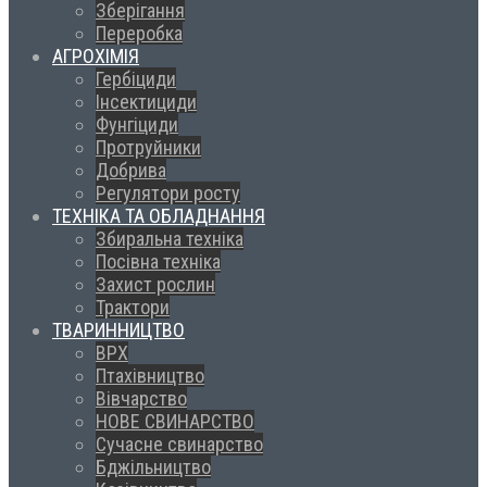
Зберігання
Переробка
АГРОХІМІЯ
Гербіциди
Інсектициди
Фунгіциди
Протруйники
Добрива
Регулятори росту
ТЕХНІКА ТА ОБЛАДНАННЯ
Збиральна техніка
Посівна техніка
Захист рослин
Трактори
ТВАРИННИЦТВО
ВРХ
Птахівництво
Вівчарство
НОВЕ СВИНАРСТВО
Сучасне свинарство
Бджільництво