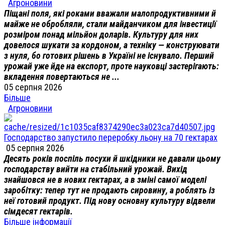
Агроновини
Піщані поля, які роками вважали малопродуктивними й
майже не обробляли, стали майданчиком для інвестиції
розміром понад мільйон доларів. Культуру для них
довелося шукати за кордоном, а техніку — конструювати
з нуля, бо готових рішень в Україні не існувало. Перший
урожай уже йде на експорт, проте науковці застерігають:
вкладення повертаються не ...
05 серпня 2026
Більше
Агроновини
Господарство запустило переробку льону на 70 гектарах
05 серпня 2026
Десять років поспіль посухи й шкідники не давали цьому
господарству вийти на стабільний урожай. Вихід
знайшовся не в нових гектарах, а в зміні самої моделі
заробітку: тепер тут не продають сировину, а роблять із
неї готовий продукт. Під нову основну культуру відвели
сімдесят гектарів.
Більше інформації