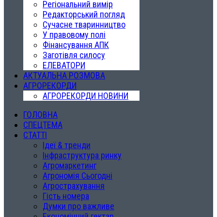
Регіональний вимір
Редакторський погляд
Сучасне тваринництво
У правовому полі
Фінансування АПК
Заготівля силосу
ЕЛЕВАТОРИ
АКТУАЛЬНА РОЗМОВА
АГРОРЕКОРДИ
АГРОРЕКОРДИ НОВИНИ
ГОЛОВНА
СПЕЦТЕМА
СТАТТІ
Ідеї & тренди
Інфраструктура ринку
Агромаркетинг
Агрономія Сьогодні
Агрострахування
Гість номера
Думки про важливе
Економічний гектар