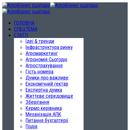
ГОЛОВНА
СПЕЦТЕМА
СТАТТІ
Ідеї & тренди
Інфраструктура ринку
Агромаркетинг
Агрономія Сьогодні
Агрострахування
Гість номера
Думки про важливе
Економічний гектар
Експертна думка
Життєве середовище
Зберігання
Кермо керівника
Механізація АПК
Питання бухгалтерії
Подія